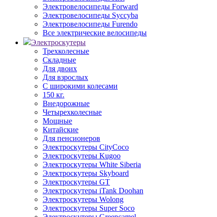
Электровелосипеды Forward
Электровелосипеды Syccyba
Электровелосипеды Furendo
Все электрические велосипеды
Электроскутеры
Трехколесные
Складные
Для двоих
Для взрослых
С широкими колесами
150 кг.
Внедорожные
Четырехколесные
Мощные
Китайские
Для пенсионеров
Электроскутеры CityCoco
Электроскутеры Kugoo
Электроскутеры White Siberia
Электроскутеры Skyboard
Электроскутеры GT
Электроскутеры iTank Doohan
Электроскутеры Wolong
Электроскутеры Super Soco
Электроскутеры Greencamel