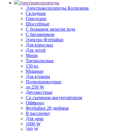
Электровелосипеды
Электровелосипеды Колхозник
Складные
Городские
Шоссейные
С большим запасом хода
С багажником
Электро Фэтбайки
Для взрослых
Для детей
Мини
Трехколесные
150 кг.
Мощные
Для курьера
Полноприводные
до 250 W
Двухместные
Со съемным аккумулятором
Оффроад
Фетбайки 20 дюймов
В рассрочку
Для дачи
1000 W
500 W