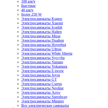
100 км/ч
Быстрые
40 км/ч
более 250 W
Электросамокаты Kugoo
Электросамокаты Xiaomi
Электросамокаты Iconbit
Электросамокаты Halten
Электросамокаты Mizar
Электросамокаты Dualton
Электросамокаты Hoverbot
Электросамокаты Ultron
Электросамокаты White Siberia
Электросамокаты Syccyba
Электросамокаты Yamato
Электросамокаты Yokamura
Электросамокаты E-twow
Электросамокаты Joyor
Электросамокаты GT
Электросамокаты Currus
Электросамокаты Neoline
Электросамокаты Aovo
Электросамокаты Speedway
Электросамокаты Minipro
Все электрические самокаты