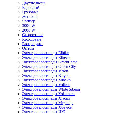
Двухподвесы
Взрослый
Грузовые
Женские
Чоппер
3000 W
2000 W
Скоростные
Кроссовые
Распродажа
Оптом
Электровелосипеды Elbike
Электровелосипеды Eltreco
Электровелосипеды GreenCamel
Электровелосипеды Green City
Электровелосипеды Jetson
Электровелосипеды Kugoo
Электровелосипеды Minako
Электровелосипеды Volteco
Электровелосипеды White Siberia
Электровелосипеды Yokamura
Электровелосипеды Xiaomi
Электровелосипеды Медведь
Электровелосипеды Xdevice
Электровелосипеды ИЖ