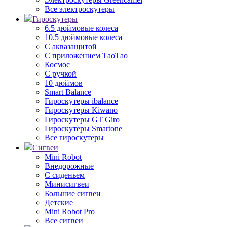
Все электроскутеры
Гироскутеры
6.5 дюймовые колеса
10.5 дюймовые колеса
С аквазащитой
С приложением ТаоТао
Космос
С ручкой
10 дюймов
Smart Balance
Гироскутеры ibalance
Гироскутеры Kiwano
Гироскутеры GT Giro
Гироскутеры Smartone
Все гироскутеры
Сигвеи
Mini Robot
Внедорожные
С сиденьем
Минисигвеи
Большие сигвеи
Детские
Mini Robot Pro
Все сигвеи