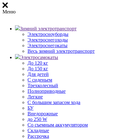
Меню
Зимний электротранспорт
Электросноуборды
Электроснегоходы
Электроснегокаты
Весь зимний электротранспорт
Электросамокаты
До 120 кг
До 150 кг
Для детей
С сиденьем
Трехколесный
Полноприводные
Легкие
С большим запасом хода
БУ
Внедорожные
до 250 W
Со съемным аккумулятором
Складные
Рассрочка