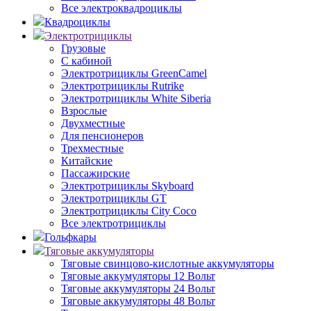
Все электроквадроциклы
Квадроциклы
Электротрициклы
Грузовые
С кабиной
Электротрициклы GreenCamel
Электротрициклы Rutrike
Электротрициклы White Siberia
Взрослые
Двухместные
Для пенсионеров
Трехместные
Китайские
Пассажирские
Электротрициклы Skyboard
Электротрициклы GT
Электротрициклы City Coco
Все электротрициклы
Гольфкары
Тяговые аккумуляторы
Тяговые свинцово-кислотные аккумуляторы
Тяговые аккумуляторы 12 Вольт
Тяговые аккумуляторы 24 Вольт
Тяговые аккумуляторы 48 Вольт