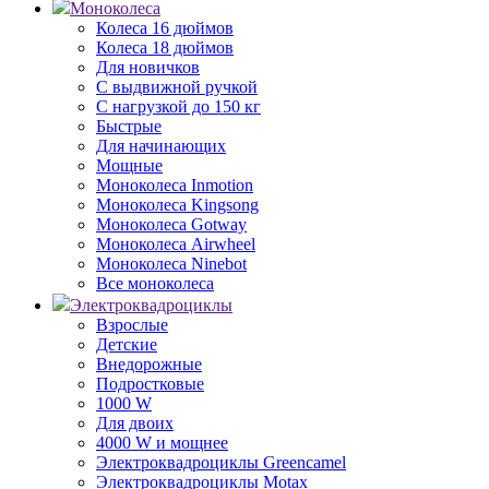
Моноколеса
Колеса 16 дюймов
Колеса 18 дюймов
Для новичков
С выдвижной ручкой
С нагрузкой до 150 кг
Быстрые
Для начинающих
Мощные
Моноколеса Inmotion
Моноколеса Kingsong
Моноколеса Gotway
Моноколеса Airwheel
Моноколеса Ninebot
Все моноколеса
Электроквадроциклы
Взрослые
Детские
Внедорожные
Подростковые
1000 W
Для двоих
4000 W и мощнее
Электроквадроциклы Greencamel
Электроквадроциклы Motax