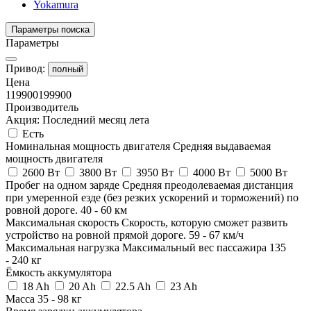
Yokamura
Параметры поиска
Параметры
Привод:
полный
Цена
119900
199900
Производитель
Акция: Последний месяц лета
Есть
Номинальная мощность двигателя
Средняя выдаваемая
мощность двигателя
2600 Вт
3800 Вт
3950 Вт
4000 Вт
5000 Вт
Пробег на одном заряде
Средняя преодолеваемая дистанция
при умеренной езде (без резких ускорений и торможений) по
ровной дороге.
40
-
60
км
Максимальная скорость
Скорость, которую сможет развить
устройство на ровной прямой дороге.
59
-
67
км/ч
Максимальная нагрузка
Максимальный вес пассажира
135
-
240
кг
Ёмкость аккумулятора
18 Ah
20 Ah
22.5 Ah
23 Ah
Масса
35
-
98
кг