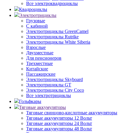
Все электроквадроциклы
Квадроциклы
Электротрициклы
Грузовые
С кабиной
Электротрициклы GreenCamel
Электротрициклы Rutrike
Электротрициклы White Siberia
Взрослые
Двухместные
Для пенсионеров
Трехместные
Китайские
Пассажирские
Электротрициклы Skyboard
Электротрициклы GT
Электротрициклы City Coco
Все электротрициклы
Гольфкары
Тяговые аккумуляторы
Тяговые свинцово-кислотные аккумуляторы
Тяговые аккумуляторы 12 Вольт
Тяговые аккумуляторы 24 Вольт
Тяговые аккумуляторы 48 Вольт