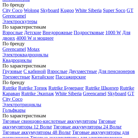
По бренду
City Coco
Wolong
Skyboard
Kugoo
White Siberia
Super Soco
GT
Greencamel
Электроскутеры
По характеристикам
Взрослые
Детские
Внедорожные
Подростковые
1000 W
Для
двоих
4000 W и мощнее
По бренду
Greencamel
Motax
Электроквадроциклы
Квадроциклы
По характеристикам
Грузовые
С кабиной
Взрослые
Двухместные
Для пенсионеров
Трехместные
Китайские
Пассажирские
По бренду
Rutrike
Rutrike Топик
Rutrike Бумеранг
Rutrike Шкипер
Rutrike
Караван
Rutrike Экипаж
White Siberia
Greencamel
Skyboard
GT
City Coco
Электротрициклы
Гольфкары
По характеристикам
Тяговые свинцово-кислотные аккумуляторы
Тяговые
аккумуляторы 12 Вольт
Тяговые аккумуляторы 24 Вольт
Тяговые аккумуляторы 48 Вольт
Тяговые аккумуляторы для
погрузчиков
Тяговые аккумуляторы для электротележки