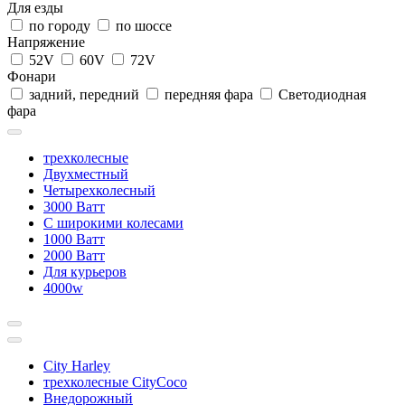
Для езды
по городу
по шоссе
Напряжение
52V
60V
72V
Фонари
задний, передний
передняя фара
Светодиодная
фара
трехколесные
Двухместный
Четырехколесный
3000 Ватт
С широкими колесами
1000 Ватт
2000 Ватт
Для курьеров
4000w
City Harley
трехколесные CityCoco
Внедорожный