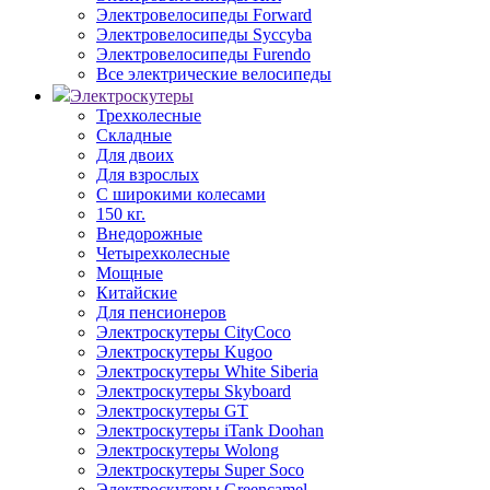
Электровелосипеды Forward
Электровелосипеды Syccyba
Электровелосипеды Furendo
Все электрические велосипеды
Электроскутеры
Трехколесные
Складные
Для двоих
Для взрослых
С широкими колесами
150 кг.
Внедорожные
Четырехколесные
Мощные
Китайские
Для пенсионеров
Электроскутеры CityCoco
Электроскутеры Kugoo
Электроскутеры White Siberia
Электроскутеры Skyboard
Электроскутеры GT
Электроскутеры iTank Doohan
Электроскутеры Wolong
Электроскутеры Super Soco
Электроскутеры Greencamel