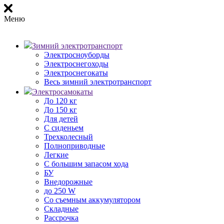
Меню
Зимний электротранспорт
Электросноуборды
Электроснегоходы
Электроснегокаты
Весь зимний электротранспорт
Электросамокаты
До 120 кг
До 150 кг
Для детей
С сиденьем
Трехколесный
Полноприводные
Легкие
С большим запасом хода
БУ
Внедорожные
до 250 W
Со съемным аккумулятором
Складные
Рассрочка