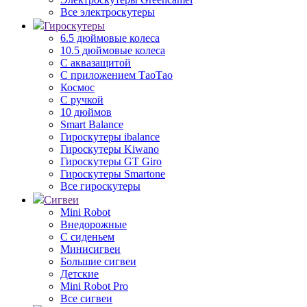
Все электроскутеры
Гироскутеры
6.5 дюймовые колеса
10.5 дюймовые колеса
С аквазащитой
С приложением ТаоТао
Космос
С ручкой
10 дюймов
Smart Balance
Гироскутеры ibalance
Гироскутеры Kiwano
Гироскутеры GT Giro
Гироскутеры Smartone
Все гироскутеры
Сигвеи
Mini Robot
Внедорожные
С сиденьем
Минисигвеи
Большие сигвеи
Детские
Mini Robot Pro
Все сигвеи