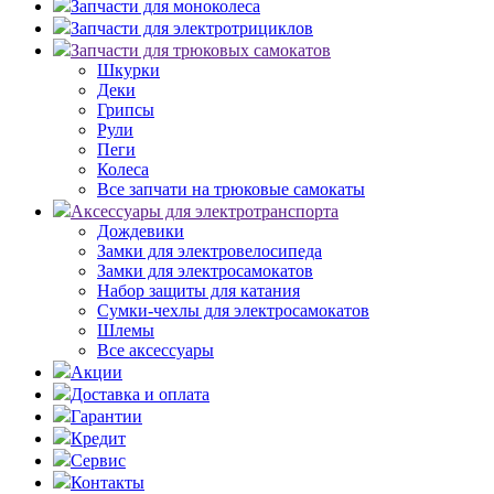
Запчасти для моноколеса
Запчасти для электротрициклов
Запчасти для трюковых самокатов
Шкурки
Деки
Грипсы
Рули
Пеги
Колеса
Все запчати на трюковые самокаты
Аксессуары для электротранспорта
Дождевики
Замки для электровелосипеда
Замки для электросамокатов
Набор защиты для катания
Сумки-чехлы для электросамокатов
Шлемы
Все аксессуары
Акции
Доставка и оплата
Гарантии
Кредит
Сервис
Контакты