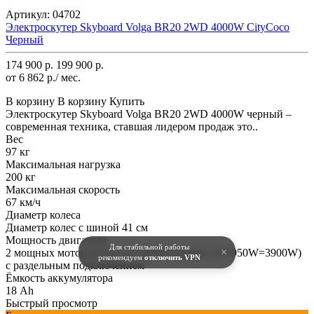
Артикул:
04702
Электроскутер Skyboard Volga BR20 2WD 4000W CityCoco
Черный
174 900 р.
199 900 р.
от 6 862 р./ мес.
В корзину
В корзину
Купить
Электроскутер Skyboard Volga BR20 2WD 4000W черный –
современная техника, ставшая лидером продаж это..
Вес
97 кг
Максимальная нагрузка
200 кг
Максимальная скорость
67 км/ч
Диаметр колеса
Диаметр колес с шиной 41 см
Мощность двигателя
Для стабильной работы
×
2 мощных мотор-колеса по 1950W каждое (2*1950W=3900W)
рекомендуем
отключить VPN
с раздельным подключением
Ёмкость аккумулятора
18 Ah
Быстрый просмотр