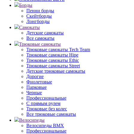
Борды
Пенни борды
Скейтборды
Лонгборды
Самокаты
Детские самокаты
Все самокаты
Трюковые самокаты
Трюковые самокаты Tech Team
Трюковые самокаты Hipe
Трюковые самокаты Ethic
Трюковые самокаты Street
Детские трюковые самокаты
Дорогие
Фиолетовые
Парковые
Черные
Профессиональные
С прямым рулем
Трюковые без колес
Все трюковые самокаты
Велосипеды
Велосипеды BMX
Профессиональные