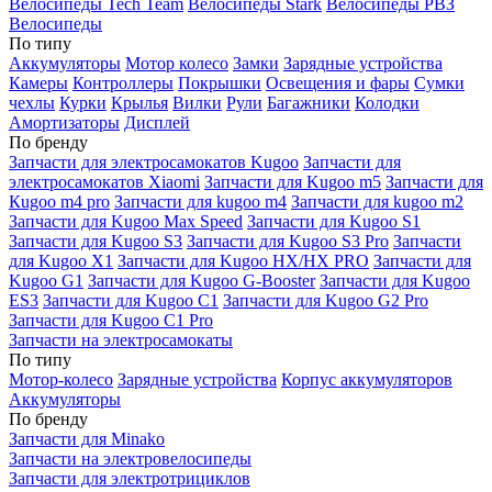
Велосипеды Tech Team
Велосипеды Stark
Велосипеды РВЗ
Велосипеды
По типу
Аккумуляторы
Мотор колесо
Замки
Зарядные устройства
Камеры
Контроллеры
Покрышки
Освещения и фары
Сумки
чехлы
Курки
Крылья
Вилки
Рули
Багажники
Колодки
Амортизаторы
Дисплей
По бренду
Запчасти для электросамокатов Kugoo
Запчасти для
электросамокатов Xiaomi
Запчасти для Kugoo m5
Запчасти для
Кugoo m4 pro
Запчасти для kugoo m4
Запчасти для kugoo m2
Запчасти для Kugoo Max Speed
Запчасти для Kugoo S1
Запчасти для Kugoo S3
Запчасти для Kugoo S3 Pro
Запчасти
для Kugoo X1
Запчасти для Kugoo HX/HX PRO
Запчасти для
Kugoo G1
Запчасти для Kugoo G-Booster
Запчасти для Kugoo
ES3
Запчасти для Kugoo C1
Запчасти для Kugoo G2 Pro
Запчасти для Kugoo C1 Pro
Запчасти на электросамокаты
По типу
Мотор-колесо
Зарядные устройства
Корпус аккумуляторов
Аккумуляторы
По бренду
Запчасти для Minako
Запчасти на электровелосипеды
Запчасти для электротрициклов