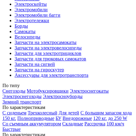
Электроскейты
Электромобили
Электромобили багги
Электротележки
Борды
Самокаты
Велосипеды
Запчасти на электросамокаты
Запчасти на электровелосипеды
Запчасти для электротрициклов
Запчасти для трюковых самокатов
Запчасти на сигвей
Запчасти на гироскутер
Аксессуары для электротранспорта
По типу
Снегоходы
Мотобуксировщики
Электроснегокаты
Электроснегоходы
Электросноуборды
Зимний транспорт
По характеристикам
С сиденьем
Трехколесный
Для детей
С большим запасом хода
150 кг.
Полноприводные
БУ
Внедорожные
120 кг.
до 250 W
Со съемным аккумулятором
Складные
Рассрочка
100 км/ч
Быстрые
По характеристикам