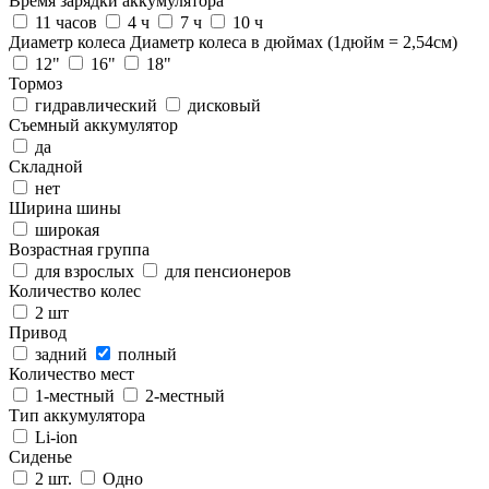
Время зарядки аккумулятора
11 часов
4 ч
7 ч
10 ч
Диаметр колеса
Диаметр колеса в дюймах (1дюйм = 2,54см)
12"
16"
18"
Тормоз
гидравлический
дисковый
Съемный аккумулятор
да
Складной
нет
Ширина шины
широкая
Возрастная группа
для взрослых
для пенсионеров
Количество колес
2 шт
Привод
задний
полный
Количество мест
1-местный
2-местный
Тип аккумулятора
Li-ion
Сиденье
2 шт.
Одно