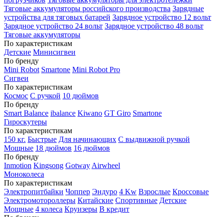
Тяговые аккумуляторы российского производства
Зарядные
устройства для тяговых батарей
Зарядное устройство 12 вольт
Зарядное устройство 24 вольт
Зарядное устройство 48 вольт
Тяговые аккумуляторы
По характеристикам
Детские
Минисигвеи
По бренду
Mini Robot
Smartone
Mini Robot Pro
Сигвеи
По характеристикам
Космос
С ручкой
10 дюймов
По бренду
Smart Balance
ibalance
Kiwano
GT Giro
Smartone
Гироскутеры
По характеристикам
150 кг.
Быстрые
Для начинающих
С выдвижной ручкой
Мощные
18 дюймов
16 дюймов
По бренду
Inmotion
Kingsong
Gotway
Airwheel
Моноколеса
По характеристикам
Электропитбайки
Чоппер
Эндуро
4 Kw
Взрослые
Кроссовые
Электромотороллеры
Китайские
Спортивные
Детские
Мощные
4 колеса
Круизеры
В кредит