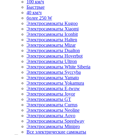
100 км/ч
Быстрые
40 км/ч
более 250 W
Электросамокаты Kugoo
Электросамокаты Xiaomi
Электросамокаты Iconbit
Электросамокаты Halten
Электросамокаты Mizar
Электросамокаты Dualton
Электросамокаты Hoverbot
Электросамокаты Ultron
Электросамокаты White Siberia
Электросамокаты Syccyba
Электросамокаты Yamato
Электросамокаты Yokamura
Электросамокаты E-twow
Электросамокаты Joyor
Электросамокаты GT
Электросамокаты Currus
Электросамокаты Neoline
Электросамокаты Aovo
Электросамокаты Speedway
Электросамокаты Minipro
Все электрические самокаты