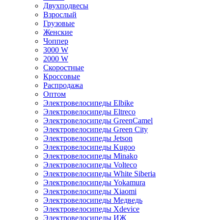
Двухподвесы
Взрослый
Грузовые
Женские
Чоппер
3000 W
2000 W
Скоростные
Кроссовые
Распродажа
Оптом
Электровелосипеды Elbike
Электровелосипеды Eltreco
Электровелосипеды GreenCamel
Электровелосипеды Green City
Электровелосипеды Jetson
Электровелосипеды Kugoo
Электровелосипеды Minako
Электровелосипеды Volteco
Электровелосипеды White Siberia
Электровелосипеды Yokamura
Электровелосипеды Xiaomi
Электровелосипеды Медведь
Электровелосипеды Xdevice
Электровелосипеды ИЖ