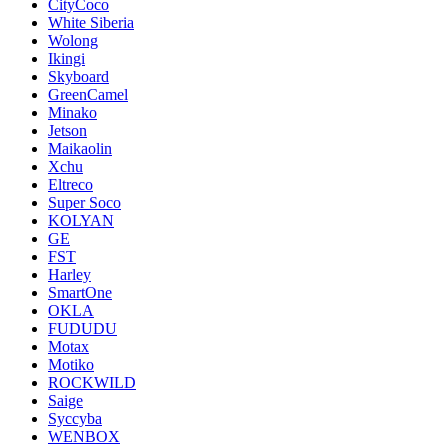
CityCoco
White Siberia
Wolong
Ikingi
Skyboard
GreenCamel
Minako
Jetson
Maikaolin
Xchu
Eltreco
Super Soco
KOLYAN
GE
FST
Harley
SmartOne
OKLA
FUDUDU
Motax
Motiko
ROCKWILD
Saige
Syccyba
WENBOX