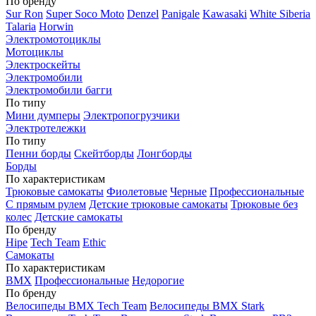
По бренду
Sur Ron
Super Soco Moto
Denzel
Panigale
Kawasaki
White Siberia
Talaria
Horwin
Электромотоциклы
Мотоциклы
Электроскейты
Электромобили
Электромобили багги
По типу
Мини думперы
Электропогрузчики
Электротележки
По типу
Пенни борды
Скейтборды
Лонгборды
Борды
По характеристикам
Трюковые самокаты
Фиолетовые
Черные
Профессиональные
С прямым рулем
Детские трюковые самокаты
Трюковые без
колес
Детские самокаты
По бренду
Hipe
Tech Team
Ethic
Самокаты
По характеристикам
BMX
Профессиональные
Недорогие
По бренду
Велосипеды BMX Tech Team
Велосипеды BMX Stark