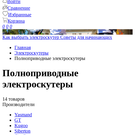
Войти
Сравнение
Избранные
Корзина
0
0
0
Как выбрать электроскутер
Советы для начинающих
Главная
Электроскутеры
Полноприводные электроскутеры
Полноприводные
электроскутеры
14 товаров
Производители
Yasmand
GT
Kugoo
Siberton