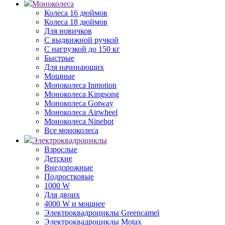
Моноколеса
Колеса 16 дюймов
Колеса 18 дюймов
Для новичков
С выдвижной ручкой
С нагрузкой до 150 кг
Быстрые
Для начинающих
Мощные
Моноколеса Inmotion
Моноколеса Kingsong
Моноколеса Gotway
Моноколеса Airwheel
Моноколеса Ninebot
Все моноколеса
Электроквадроциклы
Взрослые
Детские
Внедорожные
Подростковые
1000 W
Для двоих
4000 W и мощнее
Электроквадроциклы Greencamel
Электроквадроциклы Motax