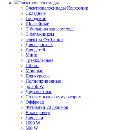
Электровелосипеды
Электровелосипеды Колхозник
Складные
Городские
Шоссейные
С большим запасом хода
С багажником
Электро Фэтбайки
Для взрослых
Для детей
Мини
Трехколесные
150 кг.
Мощные
Для курьера
Полноприводные
до 250 W
Двухместные
Со съемным аккумулятором
Оффроад
Фетбайки 20 дюймов
В рассрочку
Для дачи
1000 W
500 W