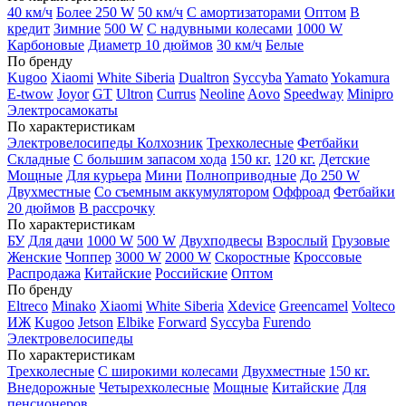
40 км/ч
Более 250 W
50 км/ч
С амортизаторами
Оптом
В
кредит
Зимние
500 W
С надувными колесами
1000 W
Карбоновые
Диаметр 10 дюймов
30 км/ч
Белые
По бренду
Kugoo
Xiaomi
White Siberia
Dualtron
Syccyba
Yamato
Yokamura
E-twow
Joyor
GT
Ultron
Currus
Neoline
Aovo
Speedway
Minipro
Электросамокаты
По характеристикам
Электровелосипеды Колхозник
Трехколесные
Фетбайки
Складные
С большим запасом хода
150 кг.
120 кг.
Детские
Мощные
Для курьера
Мини
Полноприводные
До 250 W
Двухместные
Со съемным аккумулятором
Оффроад
Фетбайки
20 дюймов
В рассрочку
По характеристикам
БУ
Для дачи
1000 W
500 W
Двухподвесы
Взрослый
Грузовые
Женские
Чоппер
3000 W
2000 W
Скоростные
Кроссовые
Распродажа
Китайские
Российские
Оптом
По бренду
Eltreco
Minako
Xiaomi
White Siberia
Xdevice
Greencamel
Volteco
ИЖ
Kugoo
Jetson
Elbike
Forward
Syccyba
Furendo
Электровелосипеды
По характеристикам
Трехколесные
С широкими колесами
Двухместные
150 кг.
Внедорожные
Четырехколесные
Мощные
Китайские
Для
пенсионеров