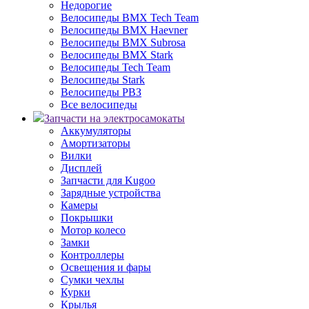
Недорогие
Велосипеды BMX Tech Team
Велосипеды BMX Haevner
Велосипеды BMX Subrosa
Велосипеды BMX Stark
Велосипеды Tech Team
Велосипеды Stark
Велосипеды РВЗ
Все велосипеды
Запчасти на электросамокаты
Аккумуляторы
Амортизаторы
Вилки
Дисплей
Запчасти для Kugoo
Зарядные устройства
Камеры
Покрышки
Мотор колесо
Замки
Контроллеры
Освещения и фары
Сумки чехлы
Курки
Крылья