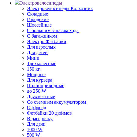
Электровелосипеды
Электровелосипеды Колхозник
Складные
Городские
Шоссейные
С большим запасом хода
С багажником
Электро Фэтбайки
Для взрослых
Для детей
Мини
Трехколесные
150 кг.
Мощные
Для курьера
Полноприводные
до 250 W
Двухместные
Со съемным аккумулятором
Оффроад
Фетбайки 20 дюймов
В рассрочку
Для дачи
1000 W
500 W