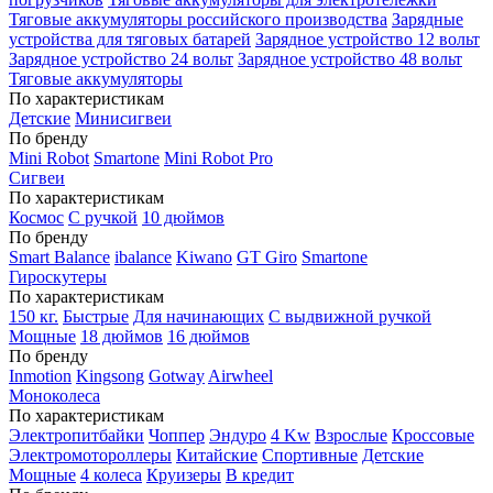
Тяговые аккумуляторы российского производства
Зарядные
устройства для тяговых батарей
Зарядное устройство 12 вольт
Зарядное устройство 24 вольт
Зарядное устройство 48 вольт
Тяговые аккумуляторы
По характеристикам
Детские
Минисигвеи
По бренду
Mini Robot
Smartone
Mini Robot Pro
Сигвеи
По характеристикам
Космос
С ручкой
10 дюймов
По бренду
Smart Balance
ibalance
Kiwano
GT Giro
Smartone
Гироскутеры
По характеристикам
150 кг.
Быстрые
Для начинающих
С выдвижной ручкой
Мощные
18 дюймов
16 дюймов
По бренду
Inmotion
Kingsong
Gotway
Airwheel
Моноколеса
По характеристикам
Электропитбайки
Чоппер
Эндуро
4 Kw
Взрослые
Кроссовые
Электромотороллеры
Китайские
Спортивные
Детские
Мощные
4 колеса
Круизеры
В кредит