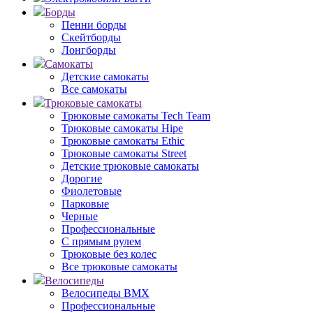
Борды
Пенни борды
Скейтборды
Лонгборды
Самокаты
Детские самокаты
Все самокаты
Трюковые самокаты
Трюковые самокаты Tech Team
Трюковые самокаты Hipe
Трюковые самокаты Ethic
Трюковые самокаты Street
Детские трюковые самокаты
Дорогие
Фиолетовые
Парковые
Черные
Профессиональные
С прямым рулем
Трюковые без колес
Все трюковые самокаты
Велосипеды
Велосипеды BMX
Профессиональные