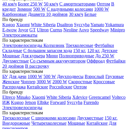
40 км/ч
Более 250 W
50 км/ч
С амортизаторами
Оптом
В
кредит
Зимние
500 W
С надувными колесами
1000 W
Карбоновые
Диаметр 10 дюймов
30 км/ч
Белые
По бренду
Kugoo
Xiaomi
White Siberia
Dualtron
Syccyba
Yamato
Yokamura
E-twow
Joyor
GT
Ultron
Currus
Neoline
Aovo
Speedway
Minipro
Электросамокаты
По характеристикам
Электровелосипеды Колхозник
Трехколесные
Фетбайки
Складные
С большим запасом хода
150 кг.
120 кг.
Детские
Мощные
Для курьера
Мини
Полноприводные
До 250 W
Двухместные
Со съемным аккумулятором
Оффроад
Фетбайки
20 дюймов
В рассрочку
По характеристикам
БУ
Для дачи
1000 W
500 W
Двухподвесы
Взрослый
Грузовые
Женские
Чоппер
3000 W
2000 W
Скоростные
Кроссовые
Распродажа
Китайские
Российские
Оптом
По бренду
Eltreco
Minako
Xiaomi
White Siberia
Xdevice
Greencamel
Volteco
ИЖ
Kugoo
Jetson
Elbike
Forward
Syccyba
Furendo
Электровелосипеды
По характеристикам
Трехколесные
С широкими колесами
Двухместные
150 кг.
Внедорожные
Четырехколесные
Мощные
Китайские
Для
пенсионеров