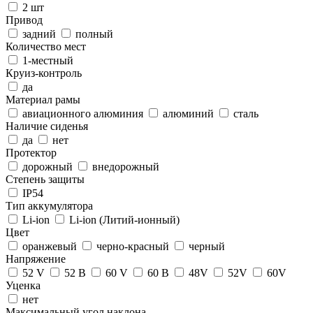
2 шт
Привод
задний
полный
Количество мест
1-местный
Круиз-контроль
да
Материал рамы
авиационного алюминия
алюминий
сталь
Наличие сиденья
да
нет
Протектор
дорожный
внедорожный
Степень защиты
IP54
Тип аккумулятора
Li-ion
Li-ion (Литий-ионный)
Цвет
оранжевый
черно-красный
черный
Напряжение
52 V
52 В
60 V
60 В
48V
52V
60V
Уценка
нет
Максимальный угол наклона