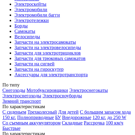
Электроскейты
Электромобили
Электромобили багги
Электротележки
Борды
Самокаты
Велосипеды
Запчасти на электросамокаты
Запчасти на электровелосипеды
Запчасти для электротрициклов
Запчасти для трюковых самокатов
Запчасти на сигвей
Запчасти на гироскутер
Аксессуары для электротранспорта
По типу
Снегоходы
Мотобуксировщики
Электроснегокаты
Электроснегоходы
Электросноуборды
Зимний транспорт
По характеристикам
С сиденьем
Трехколесный
Для детей
С большим запасом хода
150 кг.
Полноприводные
БУ
Внедорожные
120 кг.
до 250 W
Со съемным аккумулятором
Складные
Рассрочка
100 км/ч
Быстрые
По характеристикам