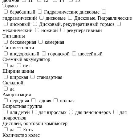
дюймов
11"
12"
14"
15"
Тормоз
барабанный
Гидравлические дисковые
гидравлический
дисковые
Дисковые, Гидравлические
дисковый
Дисковый, рекуперативный тормоз
механический
ножной
рекуперативный
Тип шины
бескамерная
камерная
Тип местности
внедорожный
городской
шоссейный
Съемный аккумулятор
да
нет
Ширина шины
широкая
стандартная
Складной
да
Амортизация
передняя
задняя
полная
Возрастная группа
для детей
для взрослых
для пенсионеров
для
подростков
Дисплей, бортовой компьютер
да
Есть
Количество колес