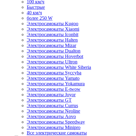
100 км/ч
Быстрые
40 км/ч
более 250 W
Электросамокаты Kugoo
Электросамокаты Xiaomi
Электросамокаты Iconbit
Электросамокаты Halten
Электросамокаты Mizar
Электросамокаты Dualton
Электросамокаты Hoverbot
Электросамокаты Ultron
Электросамокаты White Siberia
Электросамокаты Syccyba
Электросамокаты Yamato
Электросамокаты Yokamura
Электросамокаты E-twow
Электросамокаты Joyor
Электросамокаты GT
Электросамокаты Currus
Электросамокаты Neoline
Электросамокаты Aovo
Электросамокаты Speedway
Электросамокаты Minipro
Все электрические самокаты