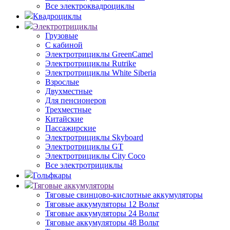
Все электроквадроциклы
Квадроциклы
Электротрициклы
Грузовые
С кабиной
Электротрициклы GreenCamel
Электротрициклы Rutrike
Электротрициклы White Siberia
Взрослые
Двухместные
Для пенсионеров
Трехместные
Китайские
Пассажирские
Электротрициклы Skyboard
Электротрициклы GT
Электротрициклы City Coco
Все электротрициклы
Гольфкары
Тяговые аккумуляторы
Тяговые свинцово-кислотные аккумуляторы
Тяговые аккумуляторы 12 Вольт
Тяговые аккумуляторы 24 Вольт
Тяговые аккумуляторы 48 Вольт