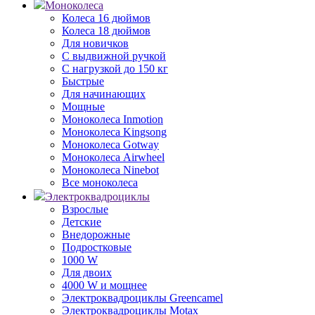
Моноколеса
Колеса 16 дюймов
Колеса 18 дюймов
Для новичков
С выдвижной ручкой
С нагрузкой до 150 кг
Быстрые
Для начинающих
Мощные
Моноколеса Inmotion
Моноколеса Kingsong
Моноколеса Gotway
Моноколеса Airwheel
Моноколеса Ninebot
Все моноколеса
Электроквадроциклы
Взрослые
Детские
Внедорожные
Подростковые
1000 W
Для двоих
4000 W и мощнее
Электроквадроциклы Greencamel
Электроквадроциклы Motax