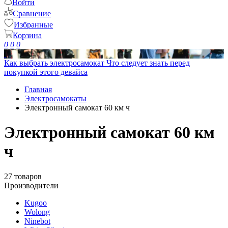
Войти
Сравнение
Избранные
Корзина
0
0
0
Как выбрать электросамокат
Что следует знать перед
покупкой этого девайса
Главная
Электросамокаты
Электронный самокат 60 км ч
Электронный самокат 60 км
ч
27 товаров
Производители
Kugoo
Wolong
Ninebot