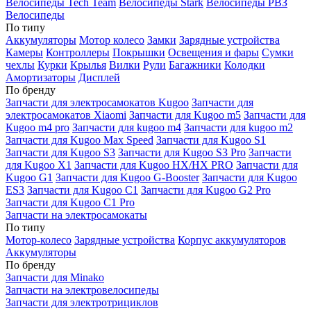
Велосипеды Tech Team
Велосипеды Stark
Велосипеды РВЗ
Велосипеды
По типу
Аккумуляторы
Мотор колесо
Замки
Зарядные устройства
Камеры
Контроллеры
Покрышки
Освещения и фары
Сумки
чехлы
Курки
Крылья
Вилки
Рули
Багажники
Колодки
Амортизаторы
Дисплей
По бренду
Запчасти для электросамокатов Kugoo
Запчасти для
электросамокатов Xiaomi
Запчасти для Kugoo m5
Запчасти для
Кugoo m4 pro
Запчасти для kugoo m4
Запчасти для kugoo m2
Запчасти для Kugoo Max Speed
Запчасти для Kugoo S1
Запчасти для Kugoo S3
Запчасти для Kugoo S3 Pro
Запчасти
для Kugoo X1
Запчасти для Kugoo HX/HX PRO
Запчасти для
Kugoo G1
Запчасти для Kugoo G-Booster
Запчасти для Kugoo
ES3
Запчасти для Kugoo C1
Запчасти для Kugoo G2 Pro
Запчасти для Kugoo C1 Pro
Запчасти на электросамокаты
По типу
Мотор-колесо
Зарядные устройства
Корпус аккумуляторов
Аккумуляторы
По бренду
Запчасти для Minako
Запчасти на электровелосипеды
Запчасти для электротрициклов