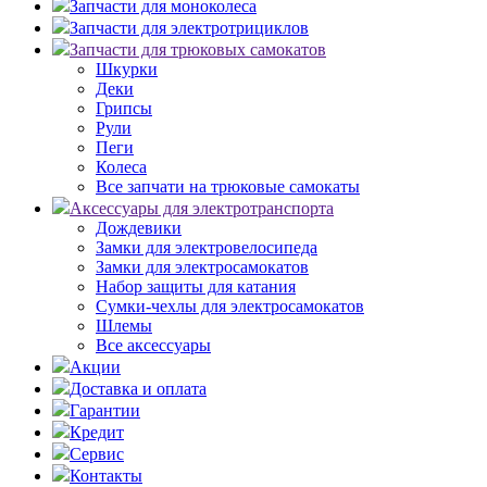
Запчасти для моноколеса
Запчасти для электротрициклов
Запчасти для трюковых самокатов
Шкурки
Деки
Грипсы
Рули
Пеги
Колеса
Все запчати на трюковые самокаты
Аксессуары для электротранспорта
Дождевики
Замки для электровелосипеда
Замки для электросамокатов
Набор защиты для катания
Сумки-чехлы для электросамокатов
Шлемы
Все аксессуары
Акции
Доставка и оплата
Гарантии
Кредит
Сервис
Контакты