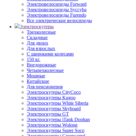
Электровелосипеды Forward
Электровелосипеды Syccyba
Электровелосипеды Furendo
Все электрические велосипеды
Электроскутеры
Трехколесные
Складные
Для двоих
Для взрослых
С широкими колесами
150 кг.
Внедорожные
Четырехколесные
Мощные
Китайские
Для пенсионеров
Электроскутеры CityCoco
Электроскутеры Kugoo
Электроскутеры White Siberia
Электроскутеры Skyboard
Электроскутеры GT
Электроскутеры iTank Doohan
Электроскутеры Wolong
Электроскутеры Super Soco
Электроскутеры Greencamel