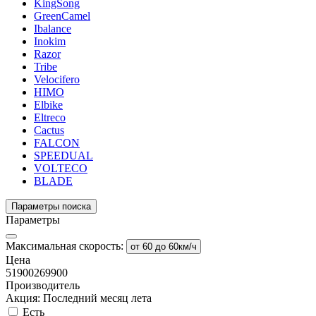
KingSong
GreenCamel
Ibalance
Inokim
Razor
Tribe
Velocifero
HIMO
Elbike
Eltreco
Cactus
FALCON
SPEEDUAL
VOLTECO
BLADE
Параметры поиска
Параметры
Максимальная скорость:
от 60 до 60км/ч
Цена
51900
269900
Производитель
Акция: Последний месяц лета
Есть