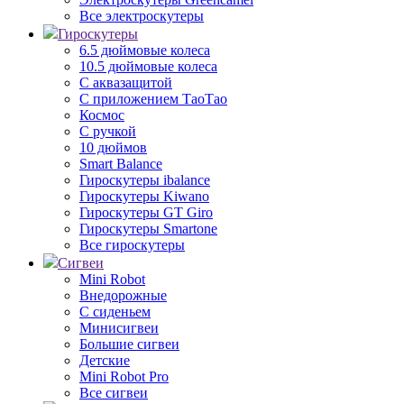
Все электроскутеры
Гироскутеры
6.5 дюймовые колеса
10.5 дюймовые колеса
С аквазащитой
С приложением ТаоТао
Космос
С ручкой
10 дюймов
Smart Balance
Гироскутеры ibalance
Гироскутеры Kiwano
Гироскутеры GT Giro
Гироскутеры Smartone
Все гироскутеры
Сигвеи
Mini Robot
Внедорожные
С сиденьем
Минисигвеи
Большие сигвеи
Детские
Mini Robot Pro
Все сигвеи