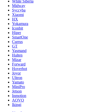
White Siberia
Midway
Syccyba
Xiaomi
HX
Yokamura
Iconbit
Hiper
SmartOne
Currus
GT
Yasmand
Halten
Mizar
Forward
Hoverbot
Joyor
Ultron
Yamato
MiniPro
Jetson
Inmotion
AOVO
Ikingi