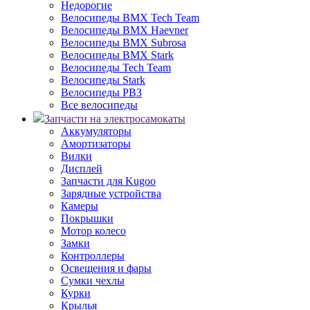
Недорогие
Велосипеды BMX Tech Team
Велосипеды BMX Haevner
Велосипеды BMX Subrosa
Велосипеды BMX Stark
Велосипеды Tech Team
Велосипеды Stark
Велосипеды РВЗ
Все велосипеды
Запчасти на электросамокаты
Аккумуляторы
Амортизаторы
Вилки
Дисплей
Запчасти для Kugoo
Зарядные устройства
Камеры
Покрышки
Мотор колесо
Замки
Контроллеры
Освещения и фары
Сумки чехлы
Курки
Крылья