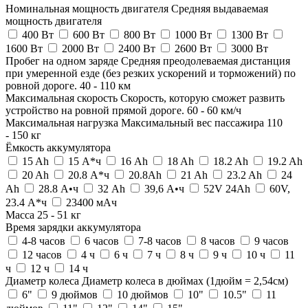
Номинальная мощность двигателя
Средняя выдаваемая
мощность двигателя
400 Вт
600 Вт
800 Вт
1000 Вт
1300 Вт
1600 Вт
2000 Вт
2400 Вт
2600 Вт
3000 Вт
Пробег на одном заряде
Средняя преодолеваемая дистанция
при умеренной езде (без резких ускорений и торможений) по
ровной дороге.
40
-
110
км
Максимальная скорость
Скорость, которую сможет развить
устройство на ровной прямой дороге.
60
-
60
км/ч
Максимальная нагрузка
Максимальный вес пассажира
110
-
150
кг
Ёмкость аккумулятора
15 Ah
15 А*ч
16 Ah
18 Ah
18.2 Ah
19.2 Ah
20 Ah
20.8 А*ч
20.8Ah
21 Ah
23.2 Ah
24
Ah
28.8 А•ч
32 Ah
39,6 А•ч
52V 24Ah
60V,
23.4 А*ч
23400 мАч
Масса
25
-
51
кг
Время зарядки аккумулятора
4-8 часов
6 часов
7-8 часов
8 часов
9 часов
12 часов
4 ч
6 ч
7 ч
8 ч
9 ч
10 ч
11
ч
12 ч
14 ч
Диаметр колеса
Диаметр колеса в дюймах (1дюйм = 2,54см)
6"
9 дюймов
10 дюймов
10"
10.5"
11