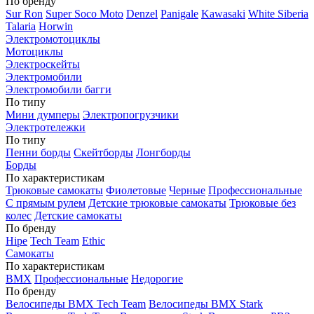
По бренду
Sur Ron
Super Soco Moto
Denzel
Panigale
Kawasaki
White Siberia
Talaria
Horwin
Электромотоциклы
Мотоциклы
Электроскейты
Электромобили
Электромобили багги
По типу
Мини думперы
Электропогрузчики
Электротележки
По типу
Пенни борды
Скейтборды
Лонгборды
Борды
По характеристикам
Трюковые самокаты
Фиолетовые
Черные
Профессиональные
С прямым рулем
Детские трюковые самокаты
Трюковые без
колес
Детские самокаты
По бренду
Hipe
Tech Team
Ethic
Самокаты
По характеристикам
BMX
Профессиональные
Недорогие
По бренду
Велосипеды BMX Tech Team
Велосипеды BMX Stark