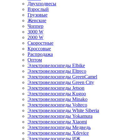
Двухподвесы
Взрослый
Грузовые
Женские
Чоппер
3000 W
2000 W
Скоростные
Кроссовые
Распродажа
Оптом
Электровелосипеды Elbike
Электровелосипеды Eltreco
Электровелосипеды GreenCamel
Электровелосипеды Green City
Электровелосипеды Jetson
Электровелосипеды Kugoo
Электровелосипеды Minako
Электровелосипеды Volteco
Электровелосипеды White Siberia
Электровелосипеды Yokamura
Электровелосипеды Xiaomi
Электровелосипеды Медведь
Электровелосипеды Xdevice
Электровелосипеды ИЖ