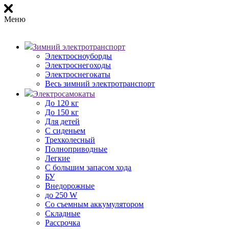
Меню
Зимний электротранспорт
Электросноуборды
Электроснегоходы
Электроснегокаты
Весь зимний электротранспорт
Электросамокаты
До 120 кг
До 150 кг
Для детей
С сиденьем
Трехколесный
Полноприводные
Легкие
С большим запасом хода
БУ
Внедорожные
до 250 W
Со съемным аккумулятором
Складные
Рассрочка