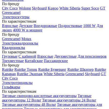
По бренду
City Coco
Wolong
Skyboard
Kugoo
White Siberia
Super Soco
GT
Greencamel
Электроскутеры
По характеристикам
Взрослые
Детские
Внедорожные
Подростковые
1000 W
Для
двоих
4000 W и мощнее
По бренду
Greencamel
Motax
Электроквадроциклы
Квадроциклы
По характеристикам
Грузовые
С кабиной
Взрослые
Двухместные
Для пенсионеров
Трехместные
Китайские
Пассажирские
По бренду
Rutrike
Rutrike Топик
Rutrike Бумеранг
Rutrike Шкипер
Rutrike
Караван
Rutrike Экипаж
White Siberia
Greencamel
Skyboard
GT
City Coco
Электротрициклы
Гольфкары
По характеристикам
Тяговые свинцово-кислотные аккумуляторы
Тяговые
аккумуляторы 12 Вольт
Тяговые аккумуляторы 24 Вольт
Тяговые аккумуляторы 48 Вольт
Тяговые аккумуляторы для
погрузчиков
Тяговые аккумуляторы для электротележки