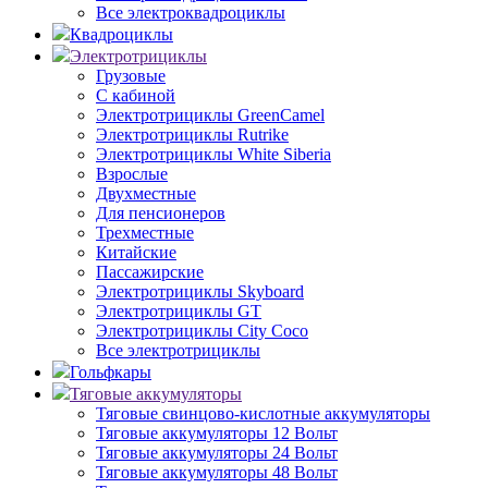
Все электроквадроциклы
Квадроциклы
Электротрициклы
Грузовые
С кабиной
Электротрициклы GreenCamel
Электротрициклы Rutrike
Электротрициклы White Siberia
Взрослые
Двухместные
Для пенсионеров
Трехместные
Китайские
Пассажирские
Электротрициклы Skyboard
Электротрициклы GT
Электротрициклы City Coco
Все электротрициклы
Гольфкары
Тяговые аккумуляторы
Тяговые свинцово-кислотные аккумуляторы
Тяговые аккумуляторы 12 Вольт
Тяговые аккумуляторы 24 Вольт
Тяговые аккумуляторы 48 Вольт