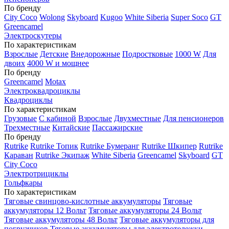
По бренду
City Coco
Wolong
Skyboard
Kugoo
White Siberia
Super Soco
GT
Greencamel
Электроскутеры
По характеристикам
Взрослые
Детские
Внедорожные
Подростковые
1000 W
Для
двоих
4000 W и мощнее
По бренду
Greencamel
Motax
Электроквадроциклы
Квадроциклы
По характеристикам
Грузовые
С кабиной
Взрослые
Двухместные
Для пенсионеров
Трехместные
Китайские
Пассажирские
По бренду
Rutrike
Rutrike Топик
Rutrike Бумеранг
Rutrike Шкипер
Rutrike
Караван
Rutrike Экипаж
White Siberia
Greencamel
Skyboard
GT
City Coco
Электротрициклы
Гольфкары
По характеристикам
Тяговые свинцово-кислотные аккумуляторы
Тяговые
аккумуляторы 12 Вольт
Тяговые аккумуляторы 24 Вольт
Тяговые аккумуляторы 48 Вольт
Тяговые аккумуляторы для
погрузчиков
Тяговые аккумуляторы для электротележки