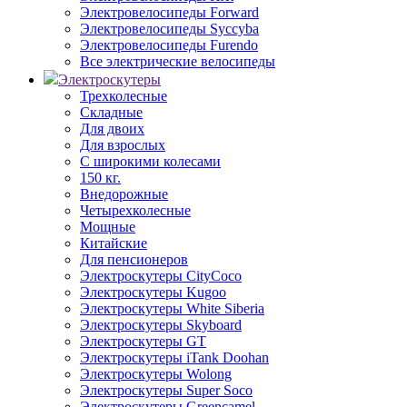
Электровелосипеды Forward
Электровелосипеды Syccyba
Электровелосипеды Furendo
Все электрические велосипеды
Электроскутеры
Трехколесные
Складные
Для двоих
Для взрослых
С широкими колесами
150 кг.
Внедорожные
Четырехколесные
Мощные
Китайские
Для пенсионеров
Электроскутеры CityCoco
Электроскутеры Kugoo
Электроскутеры White Siberia
Электроскутеры Skyboard
Электроскутеры GT
Электроскутеры iTank Doohan
Электроскутеры Wolong
Электроскутеры Super Soco
Электроскутеры Greencamel