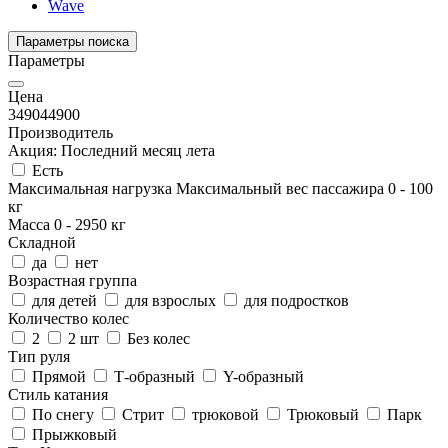
Wave
Параметры поиска
Параметры
Цена
3490
44900
Производитель
Акция: Последний месяц лета
Есть
Максимальная нагрузка
Максимальный вес пассажира
0
-
100
кг
Масса
0
-
2950
кг
Складной
да
нет
Возрастная группа
для детей
для взрослых
для подростков
Количество колес
2
2 шт
Без колес
Тип руля
Прямой
Т-образный
Y-образный
Стиль катания
По снегу
Стрит
трюковой
Трюковый
Парк
Прыжковый