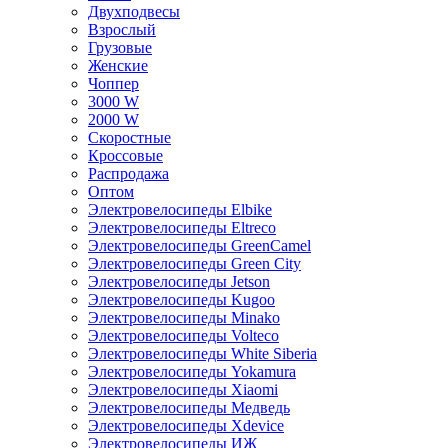
Двухподвесы
Взрослый
Грузовые
Женские
Чоппер
3000 W
2000 W
Скоростные
Кроссовые
Распродажа
Оптом
Электровелосипеды Elbike
Электровелосипеды Eltreco
Электровелосипеды GreenCamel
Электровелосипеды Green City
Электровелосипеды Jetson
Электровелосипеды Kugoo
Электровелосипеды Minako
Электровелосипеды Volteco
Электровелосипеды White Siberia
Электровелосипеды Yokamura
Электровелосипеды Xiaomi
Электровелосипеды Медведь
Электровелосипеды Xdevice
Электровелосипеды ИЖ