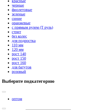
красные
черные
фиолетовые
зеленые
синие
оранжевые
с прямым рулем (Т руль)
стрит
без колес
для подростка
110 мм
120 мм
рост 140
рост 150
рост 160
для батутов
розовый
Выберите подкатегорию
оптом