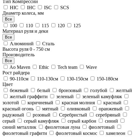
Тип Компрессии
HIC
IHC
ISC
SCS
Диаметр колеса, мм
Все
100
110
115
120
125
Материал руля и деки
Все
Алюминий
Сталь
Высота руля
0
-
750
см
Производитель
Все
Ao Maven
Ethic
Tech team
Wave
Рост райдера
90-110см
110-130см
130-150см
150-180см
Цвет
бежевый
белый
бронзовый
голубой
желтый
желтый граффити
зеленый
зеленый камуфляж
золотой
коричневый
красная молния
красный
красный огонь
мятный
оливковый
оранжевый
радужный
розовый
Серебристый
серебряный
серый
серый камуфляж
серый карбон
синий
синий металлик
фиолетовая луна
фиолетовый
фиолетовый графити
фиолетовый космос
хамелеон