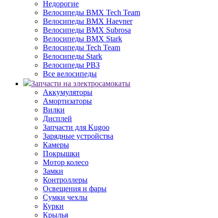
Недорогие
Велосипеды BMX Tech Team
Велосипеды BMX Haevner
Велосипеды BMX Subrosa
Велосипеды BMX Stark
Велосипеды Tech Team
Велосипеды Stark
Велосипеды РВЗ
Все велосипеды
Запчасти на электросамокаты
Аккумуляторы
Амортизаторы
Вилки
Дисплей
Запчасти для Kugoo
Зарядные устройства
Камеры
Покрышки
Мотор колесо
Замки
Контроллеры
Освещения и фары
Сумки чехлы
Курки
Крылья