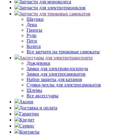
Запчасти для моноколеса
Запчасти для электротрициклов
Запчасти для трюковых самокатов
Шкурки
Деки
Грипсы
Рули
Пеги
Колеса
Все запчати на трюковые самокаты
Аксессуары для электротранспорта
Дождевики
Замки для электровелосипеда
Замки для электросамокатов
Набор защиты для катания
Сумки-чехлы для электросамокатов
Шлемы
Все аксессуары
Акции
Доставка и оплата
Гарантии
Кредит
Сервис
Контакты