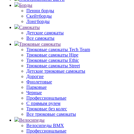
Борды
Пенни борды
Скейтборды
Лонгборды
Самокаты
Детские самокаты
Все самокаты
Трюковые самокаты
Трюковые самокаты Tech Team
Трюковые самокаты Hipe
Трюковые самокаты Ethic
Трюковые самокаты Street
Детские трюковые самокаты
Дорогие
Фиолетовые
Парковые
Черные
Профессиональные
С прямым рулем
Трюковые без колес
Все трюковые самокаты
Велосипеды
Велосипеды BMX
Профессиональные