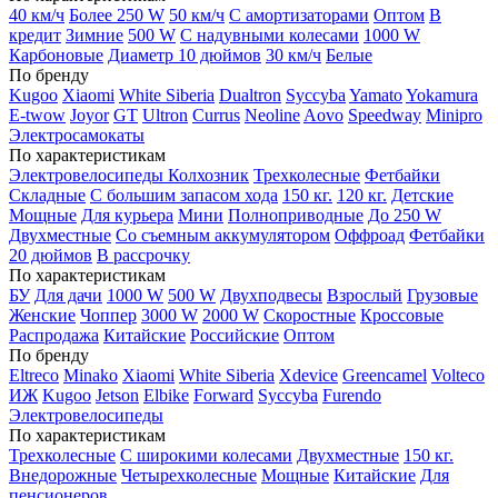
40 км/ч
Более 250 W
50 км/ч
С амортизаторами
Оптом
В
кредит
Зимние
500 W
С надувными колесами
1000 W
Карбоновые
Диаметр 10 дюймов
30 км/ч
Белые
По бренду
Kugoo
Xiaomi
White Siberia
Dualtron
Syccyba
Yamato
Yokamura
E-twow
Joyor
GT
Ultron
Currus
Neoline
Aovo
Speedway
Minipro
Электросамокаты
По характеристикам
Электровелосипеды Колхозник
Трехколесные
Фетбайки
Складные
С большим запасом хода
150 кг.
120 кг.
Детские
Мощные
Для курьера
Мини
Полноприводные
До 250 W
Двухместные
Со съемным аккумулятором
Оффроад
Фетбайки
20 дюймов
В рассрочку
По характеристикам
БУ
Для дачи
1000 W
500 W
Двухподвесы
Взрослый
Грузовые
Женские
Чоппер
3000 W
2000 W
Скоростные
Кроссовые
Распродажа
Китайские
Российские
Оптом
По бренду
Eltreco
Minako
Xiaomi
White Siberia
Xdevice
Greencamel
Volteco
ИЖ
Kugoo
Jetson
Elbike
Forward
Syccyba
Furendo
Электровелосипеды
По характеристикам
Трехколесные
С широкими колесами
Двухместные
150 кг.
Внедорожные
Четырехколесные
Мощные
Китайские
Для
пенсионеров