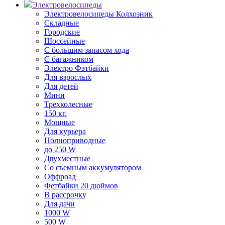
Электровелосипеды
Электровелосипеды Колхозник
Складные
Городские
Шоссейные
С большим запасом хода
С багажником
Электро Фэтбайки
Для взрослых
Для детей
Мини
Трехколесные
150 кг.
Мощные
Для курьера
Полноприводные
до 250 W
Двухместные
Со съемным аккумулятором
Оффроад
Фетбайки 20 дюймов
В рассрочку
Для дачи
1000 W
500 W