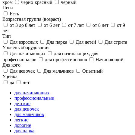
хром
черно-красный
черный
Пеги
Есть
Возрастная группа (возраст)
от 3 до 8 лет
от 6 лет
от 7 лет
от 8 лет
от 9
лет
Тип
Для взрослых
Для парка
Для детей
Для стрита
Уровень оборудования
Для начинающих
для начинающих, для
профессионалов
для профессионалов
Начинающий
Для кого
Для девочек
Для мальчиков
Опытный
Уценка
да
нет
для начинающих
профессиональные
детские
для девочек
для мальчиков
легкие
дорогие
для парка