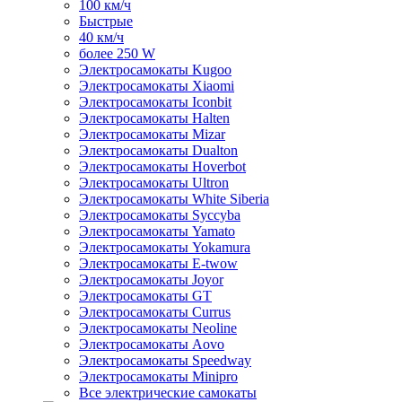
100 км/ч
Быстрые
40 км/ч
более 250 W
Электросамокаты Kugoo
Электросамокаты Xiaomi
Электросамокаты Iconbit
Электросамокаты Halten
Электросамокаты Mizar
Электросамокаты Dualton
Электросамокаты Hoverbot
Электросамокаты Ultron
Электросамокаты White Siberia
Электросамокаты Syccyba
Электросамокаты Yamato
Электросамокаты Yokamura
Электросамокаты E-twow
Электросамокаты Joyor
Электросамокаты GT
Электросамокаты Currus
Электросамокаты Neoline
Электросамокаты Aovo
Электросамокаты Speedway
Электросамокаты Minipro
Все электрические самокаты