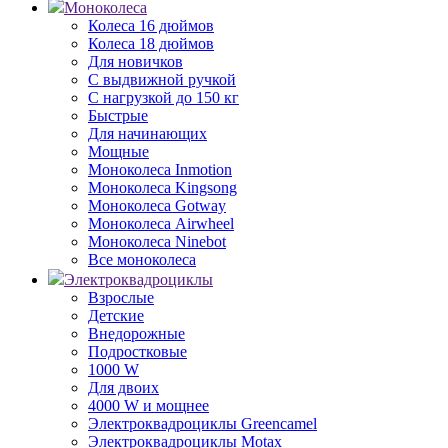
Моноколеса
Колеса 16 дюймов
Колеса 18 дюймов
Для новичков
С выдвижной ручкой
С нагрузкой до 150 кг
Быстрые
Для начинающих
Мощные
Моноколеса Inmotion
Моноколеса Kingsong
Моноколеса Gotway
Моноколеса Airwheel
Моноколеса Ninebot
Все моноколеса
Электроквадроциклы
Взрослые
Детские
Внедорожные
Подростковые
1000 W
Для двоих
4000 W и мощнее
Электроквадроциклы Greencamel
Электроквадроциклы Motax