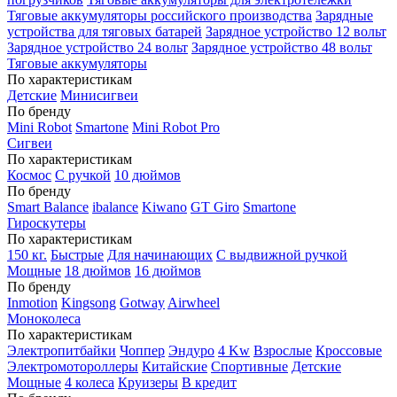
Тяговые аккумуляторы российского производства
Зарядные
устройства для тяговых батарей
Зарядное устройство 12 вольт
Зарядное устройство 24 вольт
Зарядное устройство 48 вольт
Тяговые аккумуляторы
По характеристикам
Детские
Минисигвеи
По бренду
Mini Robot
Smartone
Mini Robot Pro
Сигвеи
По характеристикам
Космос
С ручкой
10 дюймов
По бренду
Smart Balance
ibalance
Kiwano
GT Giro
Smartone
Гироскутеры
По характеристикам
150 кг.
Быстрые
Для начинающих
С выдвижной ручкой
Мощные
18 дюймов
16 дюймов
По бренду
Inmotion
Kingsong
Gotway
Airwheel
Моноколеса
По характеристикам
Электропитбайки
Чоппер
Эндуро
4 Kw
Взрослые
Кроссовые
Электромотороллеры
Китайские
Спортивные
Детские
Мощные
4 колеса
Круизеры
В кредит