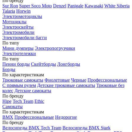
По бренду
Sur Ron
Super Soco Moto
Denzel
Panigale
Kawasaki
White Siberia
Talaria
Horwin
Электромотоциклы
Мотоциклы
Электроскейты
Электромобили
Электромобили багги
По типу
Мини думперы
Электропогрузчики
Электротележки
По типу
Пенни борды
Скейтборды
Лонгборды
Борды
По характеристикам
Трюковые самокаты
Фиолетовые
Черные
Профессиональные
С прямым рулем
Детские трюковые самокаты
Трюковые без
колес
Детские самокаты
По бренду
Hipe
Tech Team
Ethic
Самокаты
По характеристикам
BMX
Профессиональные
Недорогие
По бренду
Велосипеды BMX Tech Team
Велосипеды BMX Stark