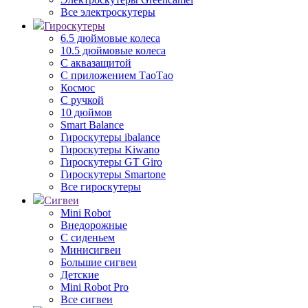
Все электроскутеры
Гироскутеры
6.5 дюймовые колеса
10.5 дюймовые колеса
С аквазащитой
С приложением ТаоТао
Космос
С ручкой
10 дюймов
Smart Balance
Гироскутеры ibalance
Гироскутеры Kiwano
Гироскутеры GT Giro
Гироскутеры Smartone
Все гироскутеры
Сигвеи
Mini Robot
Внедорожные
С сиденьем
Минисигвеи
Большие сигвеи
Детские
Mini Robot Pro
Все сигвеи