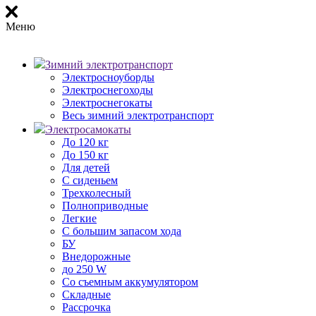
Меню
Зимний электротранспорт
Электросноуборды
Электроснегоходы
Электроснегокаты
Весь зимний электротранспорт
Электросамокаты
До 120 кг
До 150 кг
Для детей
С сиденьем
Трехколесный
Полноприводные
Легкие
С большим запасом хода
БУ
Внедорожные
до 250 W
Со съемным аккумулятором
Складные
Рассрочка