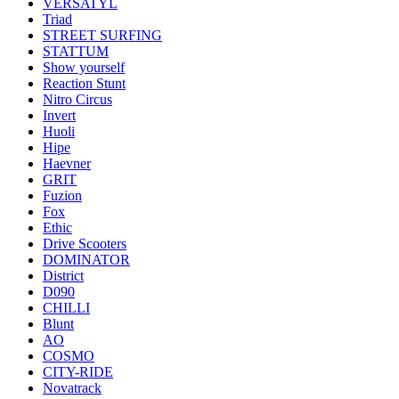
VERSATYL
Triad
STREET SURFING
STATTUM
Show yourself
Reaction Stunt
Nitro Circus
Invert
Huoli
Hipe
Haevner
GRIT
Fuzion
Fox
Ethic
Drive Scooters
DOMINATOR
District
D090
CHILLI
Blunt
AO
COSMO
CITY-RIDE
Novatrack