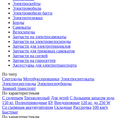
Электроскейты
Электромобили
Электромобили багги
Электротележки
Борды
Самокаты
Велосипеды
Запчасти на электросамокаты
Запчасти на электровелосипеды
Запчасти для электротрициклов
Запчасти для трюковых самокатов
Запчасти на сигвей
Запчасти на гироскутер
Аксессуары для электротранспорта
По типу
Снегоходы
Мотобуксировщики
Электроснегокаты
Электроснегоходы
Электросноуборды
Зимний транспорт
По характеристикам
С сиденьем
Трехколесный
Для детей
С большим запасом хода
150 кг.
Полноприводные
БУ
Внедорожные
120 кг.
до 250 W
Со съемным аккумулятором
Складные
Рассрочка
100 км/ч
Быстрые
По характеристикам