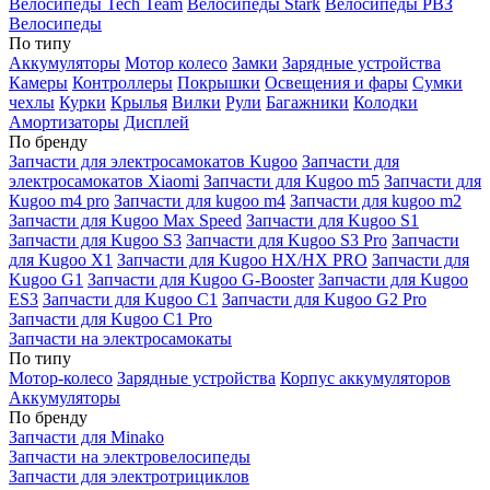
Велосипеды Tech Team
Велосипеды Stark
Велосипеды РВЗ
Велосипеды
По типу
Аккумуляторы
Мотор колесо
Замки
Зарядные устройства
Камеры
Контроллеры
Покрышки
Освещения и фары
Сумки
чехлы
Курки
Крылья
Вилки
Рули
Багажники
Колодки
Амортизаторы
Дисплей
По бренду
Запчасти для электросамокатов Kugoo
Запчасти для
электросамокатов Xiaomi
Запчасти для Kugoo m5
Запчасти для
Кugoo m4 pro
Запчасти для kugoo m4
Запчасти для kugoo m2
Запчасти для Kugoo Max Speed
Запчасти для Kugoo S1
Запчасти для Kugoo S3
Запчасти для Kugoo S3 Pro
Запчасти
для Kugoo X1
Запчасти для Kugoo HX/HX PRO
Запчасти для
Kugoo G1
Запчасти для Kugoo G-Booster
Запчасти для Kugoo
ES3
Запчасти для Kugoo C1
Запчасти для Kugoo G2 Pro
Запчасти для Kugoo C1 Pro
Запчасти на электросамокаты
По типу
Мотор-колесо
Зарядные устройства
Корпус аккумуляторов
Аккумуляторы
По бренду
Запчасти для Minako
Запчасти на электровелосипеды
Запчасти для электротрициклов