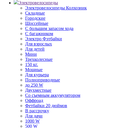
Электровелосипеды
Электровелосипеды Колхозник
Складные
Городские
Шоссейные
С большим запасом хода
С багажником
Электро Фэтбайки
Для взрослых
Для детей
Мини
Трехколесные
150 кг.
Мощные
Для курьера
Полноприводные
до 250 W
Двухместные
Со съемным аккумулятором
Оффроад
Фетбайки 20 дюймов
В рассрочку
Для дачи
1000 W
500 W