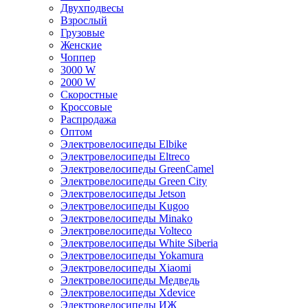
Двухподвесы
Взрослый
Грузовые
Женские
Чоппер
3000 W
2000 W
Скоростные
Кроссовые
Распродажа
Оптом
Электровелосипеды Elbike
Электровелосипеды Eltreco
Электровелосипеды GreenCamel
Электровелосипеды Green City
Электровелосипеды Jetson
Электровелосипеды Kugoo
Электровелосипеды Minako
Электровелосипеды Volteco
Электровелосипеды White Siberia
Электровелосипеды Yokamura
Электровелосипеды Xiaomi
Электровелосипеды Медведь
Электровелосипеды Xdevice
Электровелосипеды ИЖ