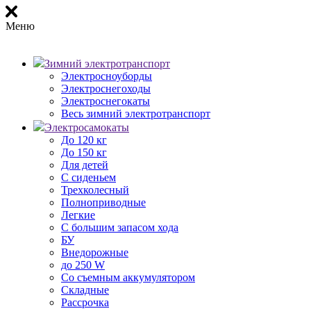
Меню
Зимний электротранспорт
Электросноуборды
Электроснегоходы
Электроснегокаты
Весь зимний электротранспорт
Электросамокаты
До 120 кг
До 150 кг
Для детей
С сиденьем
Трехколесный
Полноприводные
Легкие
С большим запасом хода
БУ
Внедорожные
до 250 W
Со съемным аккумулятором
Складные
Рассрочка