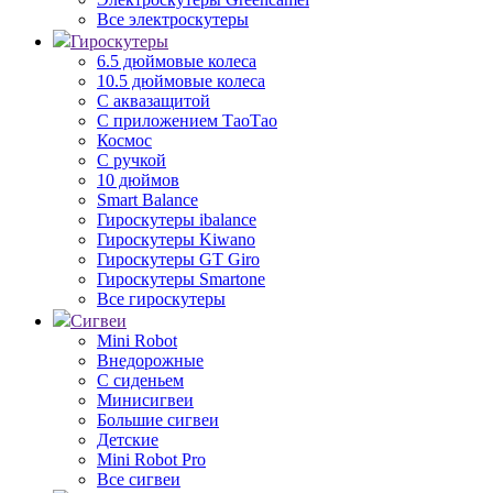
Все электроскутеры
Гироскутеры
6.5 дюймовые колеса
10.5 дюймовые колеса
С аквазащитой
С приложением ТаоТао
Космос
С ручкой
10 дюймов
Smart Balance
Гироскутеры ibalance
Гироскутеры Kiwano
Гироскутеры GT Giro
Гироскутеры Smartone
Все гироскутеры
Сигвеи
Mini Robot
Внедорожные
С сиденьем
Минисигвеи
Большие сигвеи
Детские
Mini Robot Pro
Все сигвеи