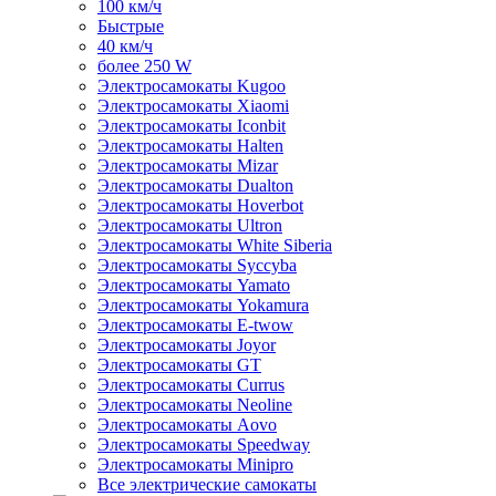
100 км/ч
Быстрые
40 км/ч
более 250 W
Электросамокаты Kugoo
Электросамокаты Xiaomi
Электросамокаты Iconbit
Электросамокаты Halten
Электросамокаты Mizar
Электросамокаты Dualton
Электросамокаты Hoverbot
Электросамокаты Ultron
Электросамокаты White Siberia
Электросамокаты Syccyba
Электросамокаты Yamato
Электросамокаты Yokamura
Электросамокаты E-twow
Электросамокаты Joyor
Электросамокаты GT
Электросамокаты Currus
Электросамокаты Neoline
Электросамокаты Aovo
Электросамокаты Speedway
Электросамокаты Minipro
Все электрические самокаты