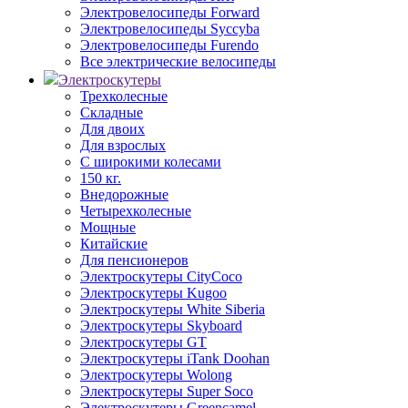
Электровелосипеды Forward
Электровелосипеды Syccyba
Электровелосипеды Furendo
Все электрические велосипеды
Электроскутеры
Трехколесные
Складные
Для двоих
Для взрослых
С широкими колесами
150 кг.
Внедорожные
Четырехколесные
Мощные
Китайские
Для пенсионеров
Электроскутеры CityCoco
Электроскутеры Kugoo
Электроскутеры White Siberia
Электроскутеры Skyboard
Электроскутеры GT
Электроскутеры iTank Doohan
Электроскутеры Wolong
Электроскутеры Super Soco
Электроскутеры Greencamel