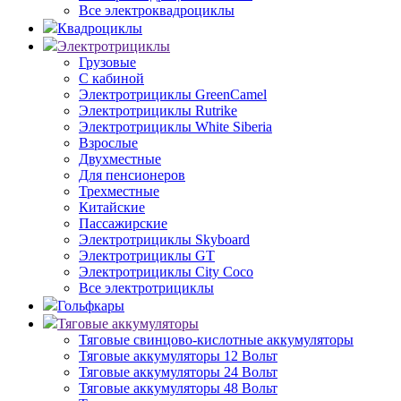
Все электроквадроциклы
Квадроциклы
Электротрициклы
Грузовые
С кабиной
Электротрициклы GreenCamel
Электротрициклы Rutrike
Электротрициклы White Siberia
Взрослые
Двухместные
Для пенсионеров
Трехместные
Китайские
Пассажирские
Электротрициклы Skyboard
Электротрициклы GT
Электротрициклы City Coco
Все электротрициклы
Гольфкары
Тяговые аккумуляторы
Тяговые свинцово-кислотные аккумуляторы
Тяговые аккумуляторы 12 Вольт
Тяговые аккумуляторы 24 Вольт
Тяговые аккумуляторы 48 Вольт