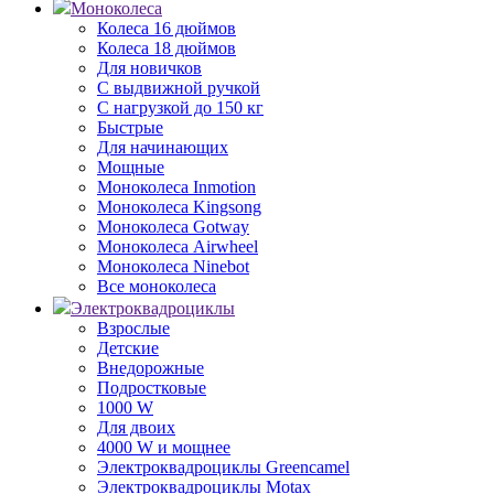
Моноколеса
Колеса 16 дюймов
Колеса 18 дюймов
Для новичков
С выдвижной ручкой
С нагрузкой до 150 кг
Быстрые
Для начинающих
Мощные
Моноколеса Inmotion
Моноколеса Kingsong
Моноколеса Gotway
Моноколеса Airwheel
Моноколеса Ninebot
Все моноколеса
Электроквадроциклы
Взрослые
Детские
Внедорожные
Подростковые
1000 W
Для двоих
4000 W и мощнее
Электроквадроциклы Greencamel
Электроквадроциклы Motax