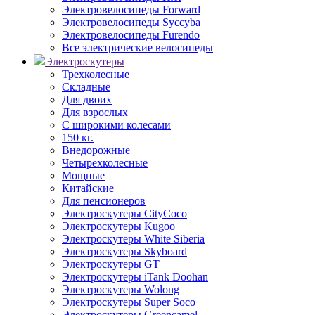
Электровелосипеды Forward
Электровелосипеды Syccyba
Электровелосипеды Furendo
Все электрические велосипеды
Электроскутеры
Трехколесные
Складные
Для двоих
Для взрослых
С широкими колесами
150 кг.
Внедорожные
Четырехколесные
Мощные
Китайские
Для пенсионеров
Электроскутеры CityCoco
Электроскутеры Kugoo
Электроскутеры White Siberia
Электроскутеры Skyboard
Электроскутеры GT
Электроскутеры iTank Doohan
Электроскутеры Wolong
Электроскутеры Super Soco
Электроскутеры Greencamel