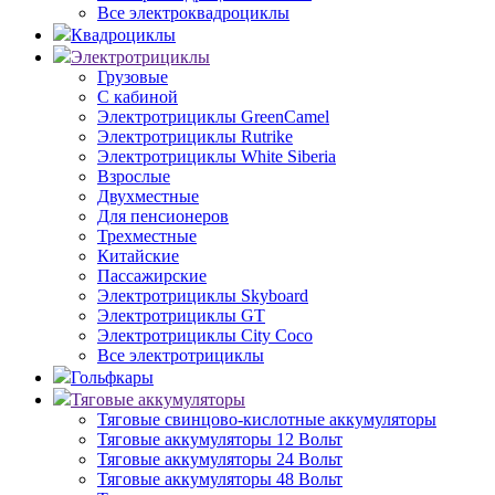
Все электроквадроциклы
Квадроциклы
Электротрициклы
Грузовые
С кабиной
Электротрициклы GreenCamel
Электротрициклы Rutrike
Электротрициклы White Siberia
Взрослые
Двухместные
Для пенсионеров
Трехместные
Китайские
Пассажирские
Электротрициклы Skyboard
Электротрициклы GT
Электротрициклы City Coco
Все электротрициклы
Гольфкары
Тяговые аккумуляторы
Тяговые свинцово-кислотные аккумуляторы
Тяговые аккумуляторы 12 Вольт
Тяговые аккумуляторы 24 Вольт
Тяговые аккумуляторы 48 Вольт