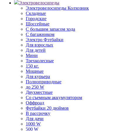
Электровелосипеды
Электровелосипеды Колхозник
Складные
Городские
Шоссейные
С большим запасом хода
С багажником
Электро Фэтбайки
Для взрослых
Для детей
Мини
Трехколесные
150 кг.
Мощные
Для курьера
Полноприводные
до 250 W
Двухместные
Со съемным аккумулятором
Оффроад
Фетбайки 20 дюймов
В рассрочку
Для дачи
1000 W
500 W