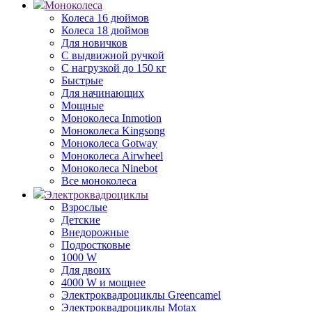
Моноколеса
Колеса 16 дюймов
Колеса 18 дюймов
Для новичков
С выдвижной ручкой
С нагрузкой до 150 кг
Быстрые
Для начинающих
Мощные
Моноколеса Inmotion
Моноколеса Kingsong
Моноколеса Gotway
Моноколеса Airwheel
Моноколеса Ninebot
Все моноколеса
Электроквадроциклы
Взрослые
Детские
Внедорожные
Подростковые
1000 W
Для двоих
4000 W и мощнее
Электроквадроциклы Greencamel
Электроквадроциклы Motax