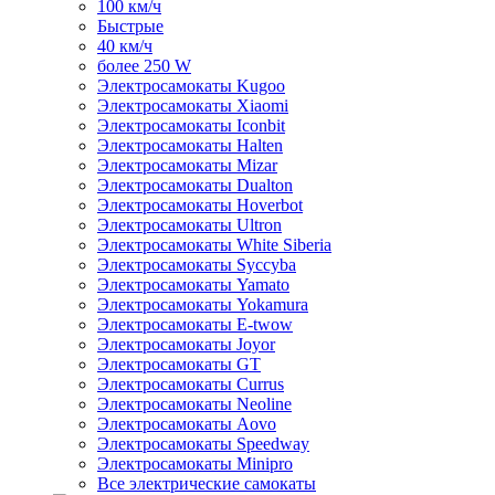
100 км/ч
Быстрые
40 км/ч
более 250 W
Электросамокаты Kugoo
Электросамокаты Xiaomi
Электросамокаты Iconbit
Электросамокаты Halten
Электросамокаты Mizar
Электросамокаты Dualton
Электросамокаты Hoverbot
Электросамокаты Ultron
Электросамокаты White Siberia
Электросамокаты Syccyba
Электросамокаты Yamato
Электросамокаты Yokamura
Электросамокаты E-twow
Электросамокаты Joyor
Электросамокаты GT
Электросамокаты Currus
Электросамокаты Neoline
Электросамокаты Aovo
Электросамокаты Speedway
Электросамокаты Minipro
Все электрические самокаты