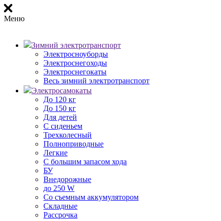
Меню
Зимний электротранспорт
Электросноуборды
Электроснегоходы
Электроснегокаты
Весь зимний электротранспорт
Электросамокаты
До 120 кг
До 150 кг
Для детей
С сиденьем
Трехколесный
Полноприводные
Легкие
С большим запасом хода
БУ
Внедорожные
до 250 W
Со съемным аккумулятором
Складные
Рассрочка