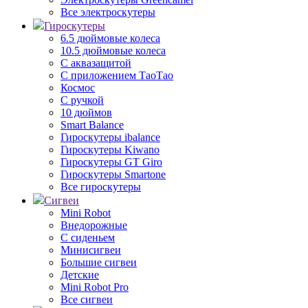
Все электроскутеры
Гироскутеры
6.5 дюймовые колеса
10.5 дюймовые колеса
С аквазащитой
С приложением ТаоТао
Космос
С ручкой
10 дюймов
Smart Balance
Гироскутеры ibalance
Гироскутеры Kiwano
Гироскутеры GT Giro
Гироскутеры Smartone
Все гироскутеры
Сигвеи
Mini Robot
Внедорожные
С сиденьем
Минисигвеи
Большие сигвеи
Детские
Mini Robot Pro
Все сигвеи