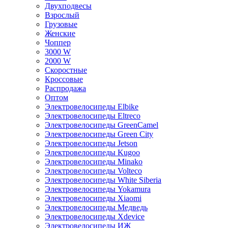
Двухподвесы
Взрослый
Грузовые
Женские
Чоппер
3000 W
2000 W
Скоростные
Кроссовые
Распродажа
Оптом
Электровелосипеды Elbike
Электровелосипеды Eltreco
Электровелосипеды GreenCamel
Электровелосипеды Green City
Электровелосипеды Jetson
Электровелосипеды Kugoo
Электровелосипеды Minako
Электровелосипеды Volteco
Электровелосипеды White Siberia
Электровелосипеды Yokamura
Электровелосипеды Xiaomi
Электровелосипеды Медведь
Электровелосипеды Xdevice
Электровелосипеды ИЖ