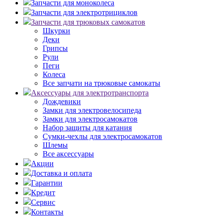
Запчасти для моноколеса
Запчасти для электротрициклов
Запчасти для трюковых самокатов
Шкурки
Деки
Грипсы
Рули
Пеги
Колеса
Все запчати на трюковые самокаты
Аксессуары для электротранспорта
Дождевики
Замки для электровелосипеда
Замки для электросамокатов
Набор защиты для катания
Сумки-чехлы для электросамокатов
Шлемы
Все аксессуары
Акции
Доставка и оплата
Гарантии
Кредит
Сервис
Контакты