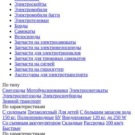
Электроскейты
Электромобили
Электромобили багги
Электротележки
Борды
Самокаты
Велосипеды
Запчасти на электросамокаты
Запчасти на электровелосипеды
Запчасти для электротрициклов
Запчасти для трюковых самокатов
Запчасти на сигвей
Запчасти на гироскутер
Аксессуары для электротранспорта
По типу
Снегоходы
Мотобуксировщики
Электроснегокаты
Электроснегоходы
Электросноуборды
Зимний транспорт
По характеристикам
С сиденьем
Трехколесный
Для детей
С большим запасом хода
150 кг.
Полноприводные
БУ
Внедорожные
120 кг.
до 250 W
Со съемным аккумулятором
Складные
Рассрочка
100 км/ч
Быстрые
По характеристикам