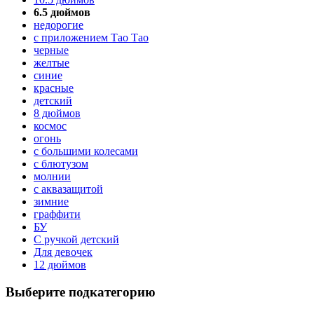
6.5 дюймов
недорогие
с приложением Тао Тао
черные
желтые
синие
красные
детский
8 дюймов
космос
огонь
с большими колесами
с блютузом
молнии
с аквазащитой
зимние
граффити
БУ
С ручкой детский
Для девочек
12 дюймов
Выберите подкатегорию