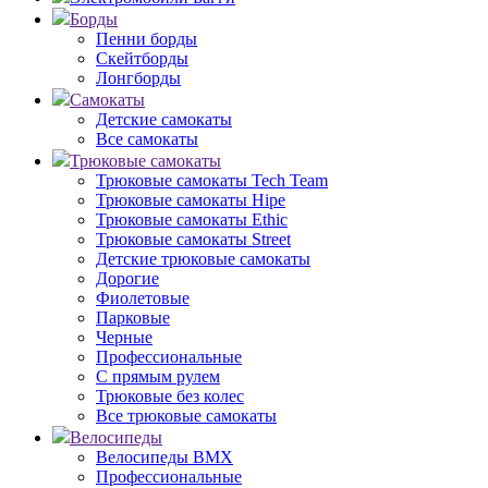
Борды
Пенни борды
Скейтборды
Лонгборды
Самокаты
Детские самокаты
Все самокаты
Трюковые самокаты
Трюковые самокаты Tech Team
Трюковые самокаты Hipe
Трюковые самокаты Ethic
Трюковые самокаты Street
Детские трюковые самокаты
Дорогие
Фиолетовые
Парковые
Черные
Профессиональные
С прямым рулем
Трюковые без колес
Все трюковые самокаты
Велосипеды
Велосипеды BMX
Профессиональные