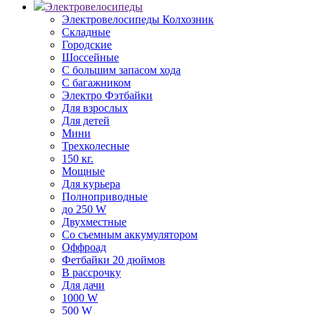
Электровелосипеды
Электровелосипеды Колхозник
Складные
Городские
Шоссейные
С большим запасом хода
С багажником
Электро Фэтбайки
Для взрослых
Для детей
Мини
Трехколесные
150 кг.
Мощные
Для курьера
Полноприводные
до 250 W
Двухместные
Со съемным аккумулятором
Оффроад
Фетбайки 20 дюймов
В рассрочку
Для дачи
1000 W
500 W