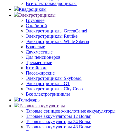
Все электроквадроциклы
Квадроциклы
Электротрициклы
Грузовые
С кабиной
Электротрициклы GreenCamel
Электротрициклы Rutrike
Электротрициклы White Siberia
Взрослые
Двухместные
Для пенсионеров
Трехместные
Китайские
Пассажирские
Электротрициклы Skyboard
Электротрициклы GT
Электротрициклы City Coco
Все электротрициклы
Гольфкары
Тяговые аккумуляторы
Тяговые свинцово-кислотные аккумуляторы
Тяговые аккумуляторы 12 Вольт
Тяговые аккумуляторы 24 Вольт
Тяговые аккумуляторы 48 Вольт