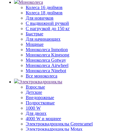
Моноколеса
Колеса 16 дюймов
Колеса 18 дюймов
Для новичков
С выдвижной ручкой
С нагрузкой до 150 кг
Быстрые
Для начинающих
Мощные
Моноколеса Inmotion
Моноколеса Kingsong
Моноколеса Gotway
Моноколеса Airwheel
Моноколеса Ninebot
Все моноколеса
Электроквадроциклы
Взрослые
Детские
Внедорожные
Подростковые
1000 W
Для двоих
4000 W и мощнее
Электроквадроциклы Greencamel
Электроквадроциклы Motax