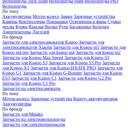
Велосипеды Tech Team
Велосипеды Stark
Велосипеды РВЗ
Велосипеды
По типу
Аккумуляторы
Мотор колесо
Замки
Зарядные устройства
Камеры
Контроллеры
Покрышки
Освещения и фары
Сумки
чехлы
Курки
Крылья
Вилки
Рули
Багажники
Колодки
Амортизаторы
Дисплей
По бренду
Запчасти для электросамокатов Kugoo
Запчасти для
электросамокатов Xiaomi
Запчасти для Kugoo m5
Запчасти для
Кugoo m4 pro
Запчасти для kugoo m4
Запчасти для kugoo m2
Запчасти для Kugoo Max Speed
Запчасти для Kugoo S1
Запчасти для Kugoo S3
Запчасти для Kugoo S3 Pro
Запчасти
для Kugoo X1
Запчасти для Kugoo HX/HX PRO
Запчасти для
Kugoo G1
Запчасти для Kugoo G-Booster
Запчасти для Kugoo
ES3
Запчасти для Kugoo C1
Запчасти для Kugoo G2 Pro
Запчасти для Kugoo C1 Pro
Запчасти на электросамокаты
По типу
Мотор-колесо
Зарядные устройства
Корпус аккумуляторов
Аккумуляторы
По бренду
Запчасти для Minako
Запчасти на электровелосипеды
Запчасти для электротрициклов