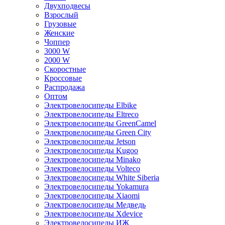
Двухподвесы
Взрослый
Грузовые
Женские
Чоппер
3000 W
2000 W
Скоростные
Кроссовые
Распродажа
Оптом
Электровелосипеды Elbike
Электровелосипеды Eltreco
Электровелосипеды GreenCamel
Электровелосипеды Green City
Электровелосипеды Jetson
Электровелосипеды Kugoo
Электровелосипеды Minako
Электровелосипеды Volteco
Электровелосипеды White Siberia
Электровелосипеды Yokamura
Электровелосипеды Xiaomi
Электровелосипеды Медведь
Электровелосипеды Xdevice
Электровелосипеды ИЖ