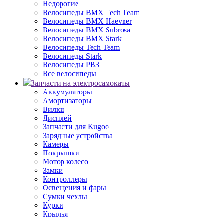
Недорогие
Велосипеды BMX Tech Team
Велосипеды BMX Haevner
Велосипеды BMX Subrosa
Велосипеды BMX Stark
Велосипеды Tech Team
Велосипеды Stark
Велосипеды РВЗ
Все велосипеды
Запчасти на электросамокаты
Аккумуляторы
Амортизаторы
Вилки
Дисплей
Запчасти для Kugoo
Зарядные устройства
Камеры
Покрышки
Мотор колесо
Замки
Контроллеры
Освещения и фары
Сумки чехлы
Курки
Крылья