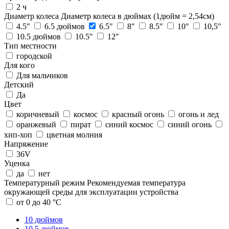
2 ч
Диаметр колеса
Диаметр колеса в дюймах (1дюйм = 2,54см)
4.5"
6.5 дюймов
6.5"
8"
8.5"
10"
10,5"
10.5 дюймов
10.5"
12"
Тип местности
городской
Для кого
Для мальчиков
Детский
Да
Цвет
коричневый
космос
красный огонь
огонь и лед
оранжевый
пират
синий космос
синий огонь
хип-хоп
цветная молния
Напряжение
36V
Уценка
да
нет
Температурный режим
Рекомендуемая температура
окружающей среды для эксплуатации устройства
от 0 до 40 °C
10 дюймов
10.5 дюймов