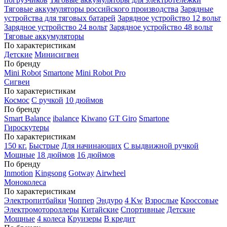
Тяговые аккумуляторы российского производства
Зарядные
устройства для тяговых батарей
Зарядное устройство 12 вольт
Зарядное устройство 24 вольт
Зарядное устройство 48 вольт
Тяговые аккумуляторы
По характеристикам
Детские
Минисигвеи
По бренду
Mini Robot
Smartone
Mini Robot Pro
Сигвеи
По характеристикам
Космос
С ручкой
10 дюймов
По бренду
Smart Balance
ibalance
Kiwano
GT Giro
Smartone
Гироскутеры
По характеристикам
150 кг.
Быстрые
Для начинающих
С выдвижной ручкой
Мощные
18 дюймов
16 дюймов
По бренду
Inmotion
Kingsong
Gotway
Airwheel
Моноколеса
По характеристикам
Электропитбайки
Чоппер
Эндуро
4 Kw
Взрослые
Кроссовые
Электромотороллеры
Китайские
Спортивные
Детские
Мощные
4 колеса
Круизеры
В кредит