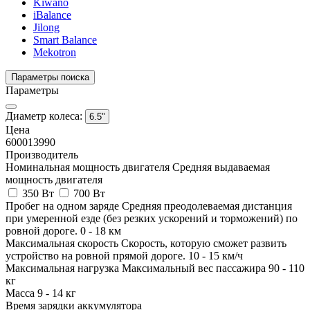
Kiwano
iBalance
Jilong
Smart Balance
Mekotron
Параметры поиска
Параметры
Диаметр колеса:
6.5"
Цена
6000
13990
Производитель
Номинальная мощность двигателя
Средняя выдаваемая
мощность двигателя
350 Вт
700 Вт
Пробег на одном заряде
Средняя преодолеваемая дистанция
при умеренной езде (без резких ускорений и торможений) по
ровной дороге.
0
-
18
км
Максимальная скорость
Скорость, которую сможет развить
устройство на ровной прямой дороге.
10
-
15
км/ч
Максимальная нагрузка
Максимальный вес пассажира
90
-
110
кг
Масса
9
-
14
кг
Время зарядки аккумулятора