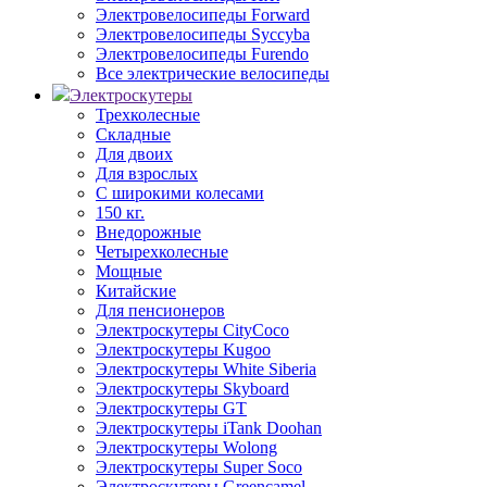
Электровелосипеды Forward
Электровелосипеды Syccyba
Электровелосипеды Furendo
Все электрические велосипеды
Электроскутеры
Трехколесные
Складные
Для двоих
Для взрослых
С широкими колесами
150 кг.
Внедорожные
Четырехколесные
Мощные
Китайские
Для пенсионеров
Электроскутеры CityCoco
Электроскутеры Kugoo
Электроскутеры White Siberia
Электроскутеры Skyboard
Электроскутеры GT
Электроскутеры iTank Doohan
Электроскутеры Wolong
Электроскутеры Super Soco
Электроскутеры Greencamel