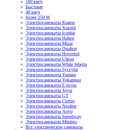
100 км/ч
Быстрые
40 км/ч
более 250 W
Электросамокаты Kugoo
Электросамокаты Xiaomi
Электросамокаты Iconbit
Электросамокаты Halten
Электросамокаты Mizar
Электросамокаты Dualton
Электросамокаты Hoverbot
Электросамокаты Ultron
Электросамокаты White Siberia
Электросамокаты Syccyba
Электросамокаты Yamato
Электросамокаты Yokamura
Электросамокаты E-twow
Электросамокаты Joyor
Электросамокаты GT
Электросамокаты Currus
Электросамокаты Neoline
Электросамокаты Aovo
Электросамокаты Speedway
Электросамокаты Minipro
Все электрические самокаты