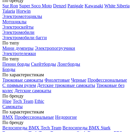
По бренду
Sur Ron
Super Soco Moto
Denzel
Panigale
Kawasaki
White Siberia
Talaria
Horwin
Электромотоциклы
Мотоциклы
Электроскейты
Электромобили
Электромобили багги
По типу
Мини думперы
Электропогрузчики
Электротележки
По типу
Пенни борды
Скейтборды
Лонгборды
Борды
По характеристикам
Трюковые самокаты
Фиолетовые
Черные
Профессиональные
С прямым рулем
Детские трюковые самокаты
Трюковые без
колес
Детские самокаты
По бренду
Hipe
Tech Team
Ethic
Самокаты
По характеристикам
BMX
Профессиональные
Недорогие
По бренду
Велосипеды BMX Tech Team
Велосипеды BMX Stark