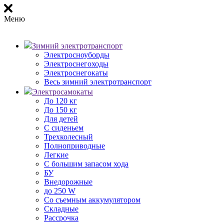
Меню
Зимний электротранспорт
Электросноуборды
Электроснегоходы
Электроснегокаты
Весь зимний электротранспорт
Электросамокаты
До 120 кг
До 150 кг
Для детей
С сиденьем
Трехколесный
Полноприводные
Легкие
С большим запасом хода
БУ
Внедорожные
до 250 W
Со съемным аккумулятором
Складные
Рассрочка