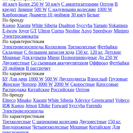
40 км/ч
Более 250 W
50 км/ч
С амортизаторами
Оптом
В
кредит
Зимние
500 W
С надувными колесами
1000 W
Карбоновые
Диаметр 10 дюймов
30 км/ч
Белые
По бренду
Kugoo
Xiaomi
White Siberia
Dualtron
Syccyba
Yamato
Yokamura
E-twow
Joyor
GT
Ultron
Currus
Neoline
Aovo
Speedway
Minipro
Электросамокаты
По характеристикам
Электровелосипеды Колхозник
Трехколесные
Фетбайки
Складные
С большим запасом хода
150 кг.
120 кг.
Детские
Мощные
Для курьера
Мини
Полноприводные
До 250 W
Двухместные
Со съемным аккумулятором
Оффроад
Фетбайки
20 дюймов
В рассрочку
По характеристикам
БУ
Для дачи
1000 W
500 W
Двухподвесы
Взрослый
Грузовые
Женские
Чоппер
3000 W
2000 W
Скоростные
Кроссовые
Распродажа
Китайские
Российские
Оптом
По бренду
Eltreco
Minako
Xiaomi
White Siberia
Xdevice
Greencamel
Volteco
ИЖ
Kugoo
Jetson
Elbike
Forward
Syccyba
Furendo
Электровелосипеды
По характеристикам
Трехколесные
С широкими колесами
Двухместные
150 кг.
Внедорожные
Четырехколесные
Мощные
Китайские
Для
пенсионеров