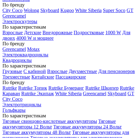
По бренду
City Coco
Wolong
Skyboard
Kugoo
White Siberia
Super Soco
GT
Greencamel
Электроскутеры
По характеристикам
Взрослые
Детские
Внедорожные
Подростковые
1000 W
Для
двоих
4000 W и мощнее
По бренду
Greencamel
Motax
Электроквадроциклы
Квадроциклы
По характеристикам
Грузовые
С кабиной
Взрослые
Двухместные
Для пенсионеров
Трехместные
Китайские
Пассажирские
По бренду
Rutrike
Rutrike Топик
Rutrike Бумеранг
Rutrike Шкипер
Rutrike
Караван
Rutrike Экипаж
White Siberia
Greencamel
Skyboard
GT
City Coco
Электротрициклы
Гольфкары
По характеристикам
Тяговые свинцово-кислотные аккумуляторы
Тяговые
аккумуляторы 12 Вольт
Тяговые аккумуляторы 24 Вольт
Тяговые аккумуляторы 48 Вольт
Тяговые аккумуляторы для
погрузчиков
Тяговые аккумуляторы для электротележки