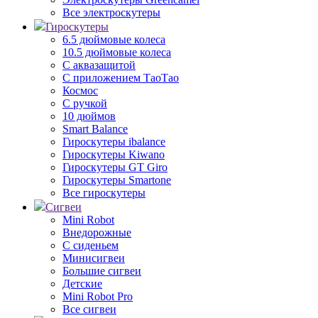
Все электроскутеры
Гироскутеры
6.5 дюймовые колеса
10.5 дюймовые колеса
С аквазащитой
С приложением ТаоТао
Космос
С ручкой
10 дюймов
Smart Balance
Гироскутеры ibalance
Гироскутеры Kiwano
Гироскутеры GT Giro
Гироскутеры Smartone
Все гироскутеры
Сигвеи
Mini Robot
Внедорожные
С сиденьем
Минисигвеи
Большие сигвеи
Детские
Mini Robot Pro
Все сигвеи