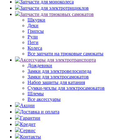
Запчасти для моноколеса
Запчасти для электротрициклов
Запчасти для трюковых самокатов
Шкурки
Деки
Грипсы
Рули
Пеги
Колеса
Все запчати на трюковые самокаты
Аксессуары для электротранспорта
Дождевики
Замки для электровелосипеда
Замки для электросамокатов
Набор защиты для катания
Сумки-чехлы для электросамокатов
Шлемы
Все аксессуары
Акции
Доставка и оплата
Гарантии
Кредит
Сервис
Контакты