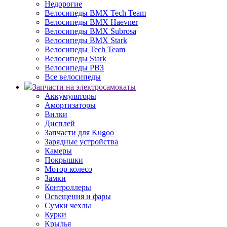
Недорогие
Велосипеды BMX Tech Team
Велосипеды BMX Haevner
Велосипеды BMX Subrosa
Велосипеды BMX Stark
Велосипеды Tech Team
Велосипеды Stark
Велосипеды РВЗ
Все велосипеды
Запчасти на электросамокаты
Аккумуляторы
Амортизаторы
Вилки
Дисплей
Запчасти для Kugoo
Зарядные устройства
Камеры
Покрышки
Мотор колесо
Замки
Контроллеры
Освещения и фары
Сумки чехлы
Курки
Крылья