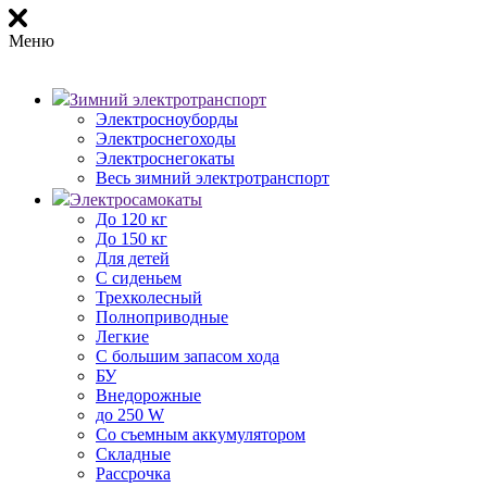
Меню
Зимний электротранспорт
Электросноуборды
Электроснегоходы
Электроснегокаты
Весь зимний электротранспорт
Электросамокаты
До 120 кг
До 150 кг
Для детей
С сиденьем
Трехколесный
Полноприводные
Легкие
С большим запасом хода
БУ
Внедорожные
до 250 W
Со съемным аккумулятором
Складные
Рассрочка