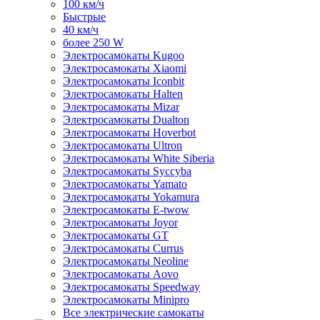
100 км/ч
Быстрые
40 км/ч
более 250 W
Электросамокаты Kugoo
Электросамокаты Xiaomi
Электросамокаты Iconbit
Электросамокаты Halten
Электросамокаты Mizar
Электросамокаты Dualton
Электросамокаты Hoverbot
Электросамокаты Ultron
Электросамокаты White Siberia
Электросамокаты Syccyba
Электросамокаты Yamato
Электросамокаты Yokamura
Электросамокаты E-twow
Электросамокаты Joyor
Электросамокаты GT
Электросамокаты Currus
Электросамокаты Neoline
Электросамокаты Aovo
Электросамокаты Speedway
Электросамокаты Minipro
Все электрические самокаты