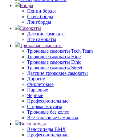
Борды
Пенни борды
Скейтборды
Лонгборды
Самокаты
Детские самокаты
Все самокаты
Трюковые самокаты
Трюковые самокаты Tech Team
Трюковые самокаты Hipe
Трюковые самокаты Ethic
Трюковые самокаты Street
Детские трюковые самокаты
Дорогие
Фиолетовые
Парковые
Черные
Профессиональные
С прямым рулем
Трюковые без колес
Все трюковые самокаты
Велосипеды
Велосипеды BMX
Профессиональные