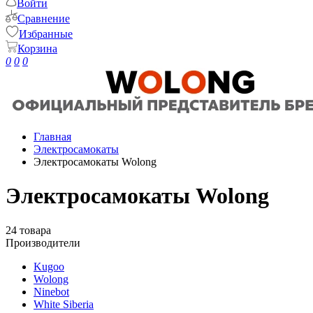
Войти
Сравнение
Избранные
Корзина
0
0
0
Главная
Электросамокаты
Электросамокаты Wolong
Электросамокаты Wolong
24 товара
Производители
Kugoo
Wolong
Ninebot
White Siberia