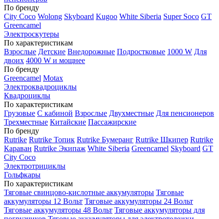
По бренду
City Coco
Wolong
Skyboard
Kugoo
White Siberia
Super Soco
GT
Greencamel
Электроскутеры
По характеристикам
Взрослые
Детские
Внедорожные
Подростковые
1000 W
Для
двоих
4000 W и мощнее
По бренду
Greencamel
Motax
Электроквадроциклы
Квадроциклы
По характеристикам
Грузовые
С кабиной
Взрослые
Двухместные
Для пенсионеров
Трехместные
Китайские
Пассажирские
По бренду
Rutrike
Rutrike Топик
Rutrike Бумеранг
Rutrike Шкипер
Rutrike
Караван
Rutrike Экипаж
White Siberia
Greencamel
Skyboard
GT
City Coco
Электротрициклы
Гольфкары
По характеристикам
Тяговые свинцово-кислотные аккумуляторы
Тяговые
аккумуляторы 12 Вольт
Тяговые аккумуляторы 24 Вольт
Тяговые аккумуляторы 48 Вольт
Тяговые аккумуляторы для
погрузчиков
Тяговые аккумуляторы для электротележки