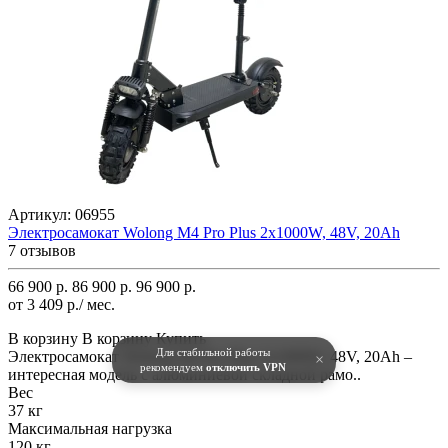
Артикул:
06955
Электросамокат Wolong M4 Pro Plus 2x1000W, 48V, 20Ah
7 отзывов
66 900 р.
86 900 р.
96 900 р.
от 3 409 р./ мес.
В корзину
В корзину
Купить
Для стабильной работы
Электросамокат Wolong M4 Pro Plus 2x1000W, 48V, 20Ah –
×
рекомендуем
отключить VPN
интересная модель с алюминиевой складной рамо..
Вес
37 кг
Максимальная нагрузка
120 кг