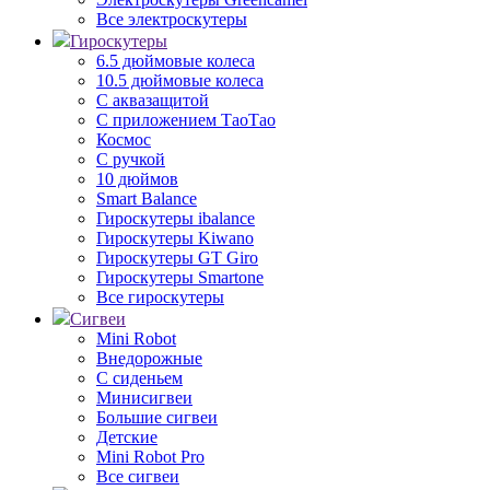
Все электроскутеры
Гироскутеры
6.5 дюймовые колеса
10.5 дюймовые колеса
С аквазащитой
С приложением ТаоТао
Космос
С ручкой
10 дюймов
Smart Balance
Гироскутеры ibalance
Гироскутеры Kiwano
Гироскутеры GT Giro
Гироскутеры Smartone
Все гироскутеры
Сигвеи
Mini Robot
Внедорожные
С сиденьем
Минисигвеи
Большие сигвеи
Детские
Mini Robot Pro
Все сигвеи