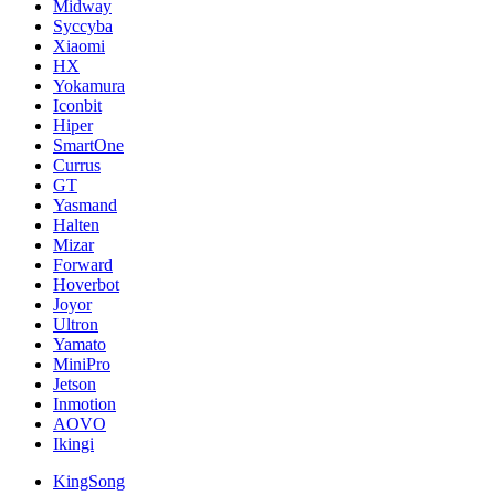
Midway
Syccyba
Xiaomi
HX
Yokamura
Iconbit
Hiper
SmartOne
Currus
GT
Yasmand
Halten
Mizar
Forward
Hoverbot
Joyor
Ultron
Yamato
MiniPro
Jetson
Inmotion
AOVO
Ikingi
KingSong