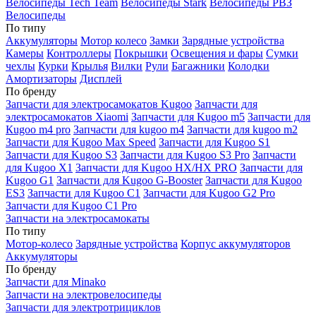
Велосипеды Tech Team
Велосипеды Stark
Велосипеды РВЗ
Велосипеды
По типу
Аккумуляторы
Мотор колесо
Замки
Зарядные устройства
Камеры
Контроллеры
Покрышки
Освещения и фары
Сумки
чехлы
Курки
Крылья
Вилки
Рули
Багажники
Колодки
Амортизаторы
Дисплей
По бренду
Запчасти для электросамокатов Kugoo
Запчасти для
электросамокатов Xiaomi
Запчасти для Kugoo m5
Запчасти для
Кugoo m4 pro
Запчасти для kugoo m4
Запчасти для kugoo m2
Запчасти для Kugoo Max Speed
Запчасти для Kugoo S1
Запчасти для Kugoo S3
Запчасти для Kugoo S3 Pro
Запчасти
для Kugoo X1
Запчасти для Kugoo HX/HX PRO
Запчасти для
Kugoo G1
Запчасти для Kugoo G-Booster
Запчасти для Kugoo
ES3
Запчасти для Kugoo C1
Запчасти для Kugoo G2 Pro
Запчасти для Kugoo C1 Pro
Запчасти на электросамокаты
По типу
Мотор-колесо
Зарядные устройства
Корпус аккумуляторов
Аккумуляторы
По бренду
Запчасти для Minako
Запчасти на электровелосипеды
Запчасти для электротрициклов