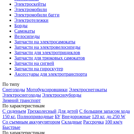
Электроскейты
Электромобили
Электромобили багги
Электротележки
Борды
Самокаты
Велосипеды
Запчасти на электросамокаты
Запчасти на электровелосипеды
Запчасти для электротрициклов
Запчасти для трюковых самокатов
Запчасти на сигвей
Запчасти на гироскутер
Аксессуары для электротранспорта
По типу
Снегоходы
Мотобуксировщики
Электроснегокаты
Электроснегоходы
Электросноуборды
Зимний транспорт
По характеристикам
С сиденьем
Трехколесный
Для детей
С большим запасом хода
150 кг.
Полноприводные
БУ
Внедорожные
120 кг.
до 250 W
Со съемным аккумулятором
Складные
Рассрочка
100 км/ч
Быстрые
По характеристикам