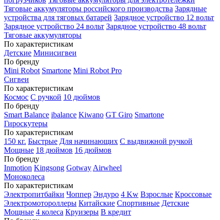
Тяговые аккумуляторы российского производства
Зарядные
устройства для тяговых батарей
Зарядное устройство 12 вольт
Зарядное устройство 24 вольт
Зарядное устройство 48 вольт
Тяговые аккумуляторы
По характеристикам
Детские
Минисигвеи
По бренду
Mini Robot
Smartone
Mini Robot Pro
Сигвеи
По характеристикам
Космос
С ручкой
10 дюймов
По бренду
Smart Balance
ibalance
Kiwano
GT Giro
Smartone
Гироскутеры
По характеристикам
150 кг.
Быстрые
Для начинающих
С выдвижной ручкой
Мощные
18 дюймов
16 дюймов
По бренду
Inmotion
Kingsong
Gotway
Airwheel
Моноколеса
По характеристикам
Электропитбайки
Чоппер
Эндуро
4 Kw
Взрослые
Кроссовые
Электромотороллеры
Китайские
Спортивные
Детские
Мощные
4 колеса
Круизеры
В кредит