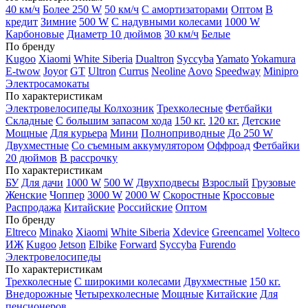
40 км/ч
Более 250 W
50 км/ч
С амортизаторами
Оптом
В
кредит
Зимние
500 W
С надувными колесами
1000 W
Карбоновые
Диаметр 10 дюймов
30 км/ч
Белые
По бренду
Kugoo
Xiaomi
White Siberia
Dualtron
Syccyba
Yamato
Yokamura
E-twow
Joyor
GT
Ultron
Currus
Neoline
Aovo
Speedway
Minipro
Электросамокаты
По характеристикам
Электровелосипеды Колхозник
Трехколесные
Фетбайки
Складные
С большим запасом хода
150 кг.
120 кг.
Детские
Мощные
Для курьера
Мини
Полноприводные
До 250 W
Двухместные
Со съемным аккумулятором
Оффроад
Фетбайки
20 дюймов
В рассрочку
По характеристикам
БУ
Для дачи
1000 W
500 W
Двухподвесы
Взрослый
Грузовые
Женские
Чоппер
3000 W
2000 W
Скоростные
Кроссовые
Распродажа
Китайские
Российские
Оптом
По бренду
Eltreco
Minako
Xiaomi
White Siberia
Xdevice
Greencamel
Volteco
ИЖ
Kugoo
Jetson
Elbike
Forward
Syccyba
Furendo
Электровелосипеды
По характеристикам
Трехколесные
С широкими колесами
Двухместные
150 кг.
Внедорожные
Четырехколесные
Мощные
Китайские
Для
пенсионеров