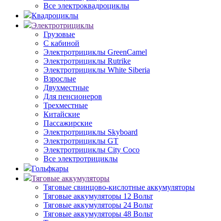
Все электроквадроциклы
Квадроциклы
Электротрициклы
Грузовые
С кабиной
Электротрициклы GreenCamel
Электротрициклы Rutrike
Электротрициклы White Siberia
Взрослые
Двухместные
Для пенсионеров
Трехместные
Китайские
Пассажирские
Электротрициклы Skyboard
Электротрициклы GT
Электротрициклы City Coco
Все электротрициклы
Гольфкары
Тяговые аккумуляторы
Тяговые свинцово-кислотные аккумуляторы
Тяговые аккумуляторы 12 Вольт
Тяговые аккумуляторы 24 Вольт
Тяговые аккумуляторы 48 Вольт