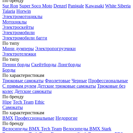
По бренду
Sur Ron
Super Soco Moto
Denzel
Panigale
Kawasaki
White Siberia
Talaria
Horwin
Электромотоциклы
Мотоциклы
Электроскейты
Электромобили
Электромобили багги
По типу
Мини думперы
Электропогрузчики
Электротележки
По типу
Пенни борды
Скейтборды
Лонгборды
Борды
По характеристикам
Трюковые самокаты
Фиолетовые
Черные
Профессиональные
С прямым рулем
Детские трюковые самокаты
Трюковые без
колес
Детские самокаты
По бренду
Hipe
Tech Team
Ethic
Самокаты
По характеристикам
BMX
Профессиональные
Недорогие
По бренду
Велосипеды BMX Tech Team
Велосипеды BMX Stark