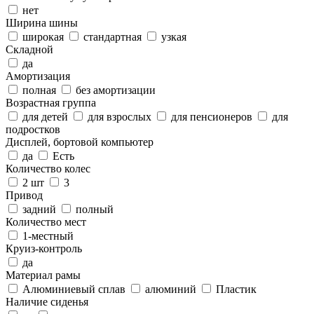
нет
Ширина шины
широкая
стандартная
узкая
Складной
да
Амортизация
полная
без амортизации
Возрастная группа
для детей
для взрослых
для пенсионеров
для
подростков
Дисплей, бортовой компьютер
да
Есть
Количество колес
2 шт
3
Привод
задний
полный
Количество мест
1-местный
Круиз-контроль
да
Материал рамы
Алюминиевый сплав
алюминий
Пластик
Наличие сиденья