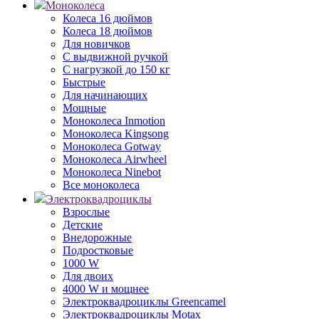
Моноколеса
Колеса 16 дюймов
Колеса 18 дюймов
Для новичков
С выдвижной ручкой
С нагрузкой до 150 кг
Быстрые
Для начинающих
Мощные
Моноколеса Inmotion
Моноколеса Kingsong
Моноколеса Gotway
Моноколеса Airwheel
Моноколеса Ninebot
Все моноколеса
Электроквадроциклы
Взрослые
Детские
Внедорожные
Подростковые
1000 W
Для двоих
4000 W и мощнее
Электроквадроциклы Greencamel
Электроквадроциклы Motax