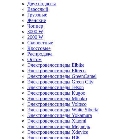
Двухподвесы
Взрослый
Грузовые
Женские
Чоппер
3000 W
2000 W
Скоростные
Кроссовые
Распродажа
Оптом
Электровелосипеды Elbike
Электровелосипеды Eltreco
Электровелосипеды GreenCamel
Электровелосипеды Green City
Электровелосипеды Jetson
Электровелосипеды Kugoo
Электровелосипеды Minako
Электровелосипеды Volteco
Электровелосипеды White Siberia
Электровелосипеды Yokamura
Электровелосипеды Xiaomi
Электровелосипеды Медведь
Электровелосипеды Xdevice
Электровелосипеды ИЖ