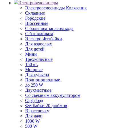
Электровелосипеды
Электровелосипеды Колхозник
Складные
Городские
Шоссейные
С большим запасом хода
С багажником
Электро Фэтбайки
Для взрослых
Для детей
Мини
Трехколесные
150 кг.
Мощные
Для курьера
Полноприводные
до 250 W
Двухместные
Со съемным аккумулятором
Оффроад
Фетбайки 20 дюймов
В рассрочку
Для дачи
1000 W
500 W