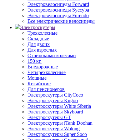
Электровелосипеды Forward
Электровелосипеды Syccyba
Электровелосипеды Furendo
Все электрические велосипеды
Электроскутеры
Трехколесные
Складные
Для двоих
Для взрослых
С широкими колесами
150 кг.
Внедорожные
Четырехколесные
Мощные
Китайские
Для пенсионеров
Электроскутеры CityCoco
Электроскутеры Kugoo
Электроскутеры White Siberia
Электроскутеры Skyboard
Электроскутеры GT
Электроскутеры iTank Doohan
Электроскутеры Wolong
Электроскутеры Super Soco
Электроскутеры Greencamel