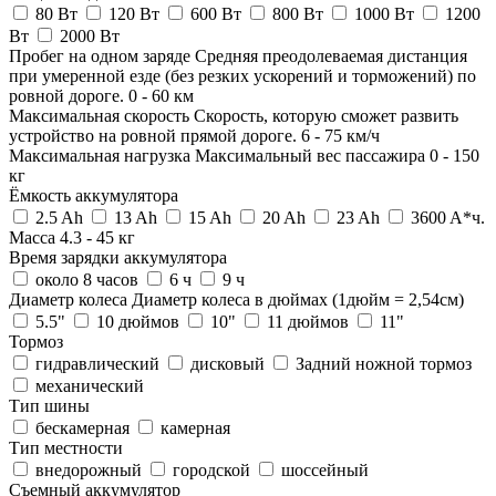
80 Вт
120 Вт
600 Вт
800 Вт
1000 Вт
1200
Вт
2000 Вт
Пробег на одном заряде
Средняя преодолеваемая дистанция
при умеренной езде (без резких ускорений и торможений) по
ровной дороге.
0
-
60
км
Максимальная скорость
Скорость, которую сможет развить
устройство на ровной прямой дороге.
6
-
75
км/ч
Максимальная нагрузка
Максимальный вес пассажира
0
-
150
кг
Ёмкость аккумулятора
2.5 Ah
13 Ah
15 Ah
20 Ah
23 Ah
3600 A*ч.
Масса
4.3
-
45
кг
Время зарядки аккумулятора
около 8 часов
6 ч
9 ч
Диаметр колеса
Диаметр колеса в дюймах (1дюйм = 2,54см)
5.5"
10 дюймов
10"
11 дюймов
11"
Тормоз
гидравлический
дисковый
Задний ножной тормоз
механический
Тип шины
бескамерная
камерная
Тип местности
внедорожный
городской
шоссейный
Съемный аккумулятор