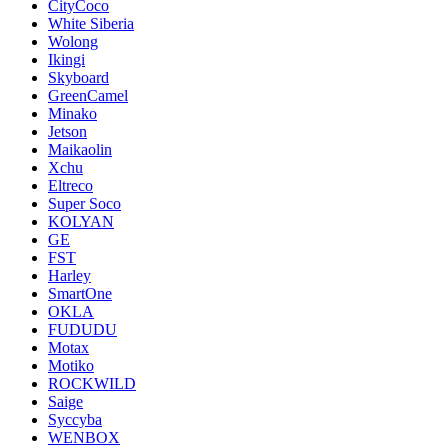
CityCoco
White Siberia
Wolong
Ikingi
Skyboard
GreenCamel
Minako
Jetson
Maikaolin
Xchu
Eltreco
Super Soco
KOLYAN
GE
FST
Harley
SmartOne
OKLA
FUDUDU
Motax
Motiko
ROCKWILD
Saige
Syccyba
WENBOX