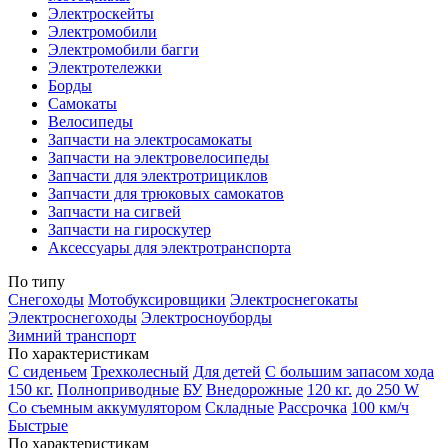
Электроскейты
Электромобили
Электромобили багги
Электротележки
Борды
Самокаты
Велосипеды
Запчасти на электросамокаты
Запчасти на электровелосипеды
Запчасти для электротрициклов
Запчасти для трюковых самокатов
Запчасти на сигвей
Запчасти на гироскутер
Аксессуары для электротранспорта
По типу
Снегоходы
Мотобуксировщики
Электроснегокаты
Электроснегоходы
Электросноуборды
Зимний транспорт
По характеристикам
С сиденьем
Трехколесный
Для детей
С большим запасом хода
150 кг.
Полноприводные
БУ
Внедорожные
120 кг.
до 250 W
Со съемным аккумулятором
Складные
Рассрочка
100 км/ч
Быстрые
По характеристикам