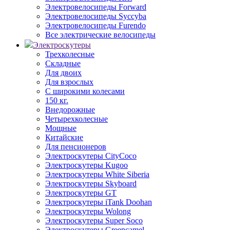
Электровелосипеды Forward
Электровелосипеды Syccyba
Электровелосипеды Furendo
Все электрические велосипеды
Электроскутеры
Трехколесные
Складные
Для двоих
Для взрослых
С широкими колесами
150 кг.
Внедорожные
Четырехколесные
Мощные
Китайские
Для пенсионеров
Электроскутеры CityCoco
Электроскутеры Kugoo
Электроскутеры White Siberia
Электроскутеры Skyboard
Электроскутеры GT
Электроскутеры iTank Doohan
Электроскутеры Wolong
Электроскутеры Super Soco
Электроскутеры Greencamel