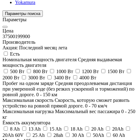
Yokamura
Параметры поиска
Параметры
Цена
37500
199900
Производитель
Акция: Последний месяц лета
Есть
Номинальная мощность двигателя
Средняя выдаваемая
мощность двигателя
500 Вт
800 Вт
1000 Вт
1200 Вт
1500 Вт
2000 Вт
3000 Вт
3400 Вт
4000 Вт
Пробег на одном заряде
Средняя преодолеваемая дистанция
при умеренной езде (без резких ускорений и торможений) по
ровной дороге.
0
-
150
км
Максимальная скорость
Скорость, которую сможет развить
устройство на ровной прямой дороге.
0
-
70
км/ч
Максимальная нагрузка
Максимальный вес пассажира
0
-
250
кг
Ёмкость аккумулятора
8 Ah
13 Ah
15 Ah
18 Ah
20 Ah
20Ah
20Ah 60V
25 Ah
28ah
30 Ah
50Ah
60 Ah