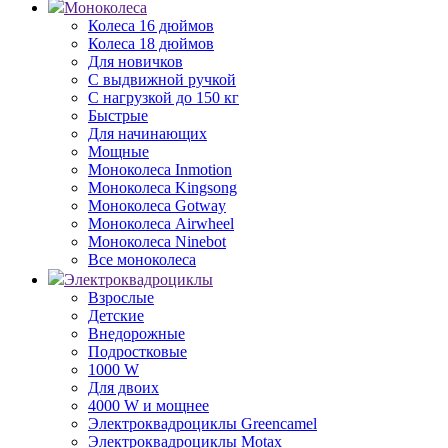
Моноколеса
Колеса 16 дюймов
Колеса 18 дюймов
Для новичков
С выдвижной ручкой
С нагрузкой до 150 кг
Быстрые
Для начинающих
Мощные
Моноколеса Inmotion
Моноколеса Kingsong
Моноколеса Gotway
Моноколеса Airwheel
Моноколеса Ninebot
Все моноколеса
Электроквадроциклы
Взрослые
Детские
Внедорожные
Подростковые
1000 W
Для двоих
4000 W и мощнее
Электроквадроциклы Greencamel
Электроквадроциклы Motax