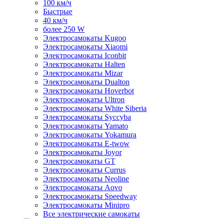
100 км/ч
Быстрые
40 км/ч
более 250 W
Электросамокаты Kugoo
Электросамокаты Xiaomi
Электросамокаты Iconbit
Электросамокаты Halten
Электросамокаты Mizar
Электросамокаты Dualton
Электросамокаты Hoverbot
Электросамокаты Ultron
Электросамокаты White Siberia
Электросамокаты Syccyba
Электросамокаты Yamato
Электросамокаты Yokamura
Электросамокаты E-twow
Электросамокаты Joyor
Электросамокаты GT
Электросамокаты Currus
Электросамокаты Neoline
Электросамокаты Aovo
Электросамокаты Speedway
Электросамокаты Minipro
Все электрические самокаты