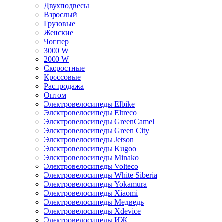
Двухподвесы
Взрослый
Грузовые
Женские
Чоппер
3000 W
2000 W
Скоростные
Кроссовые
Распродажа
Оптом
Электровелосипеды Elbike
Электровелосипеды Eltreco
Электровелосипеды GreenCamel
Электровелосипеды Green City
Электровелосипеды Jetson
Электровелосипеды Kugoo
Электровелосипеды Minako
Электровелосипеды Volteco
Электровелосипеды White Siberia
Электровелосипеды Yokamura
Электровелосипеды Xiaomi
Электровелосипеды Медведь
Электровелосипеды Xdevice
Электровелосипеды ИЖ