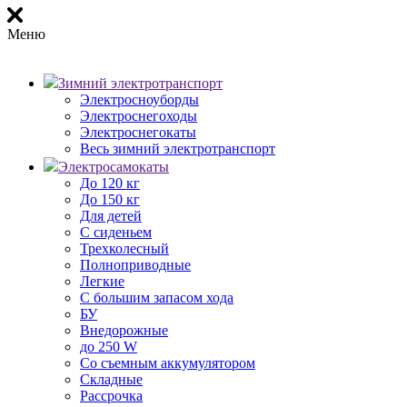
Меню
Зимний электротранспорт
Электросноуборды
Электроснегоходы
Электроснегокаты
Весь зимний электротранспорт
Электросамокаты
До 120 кг
До 150 кг
Для детей
С сиденьем
Трехколесный
Полноприводные
Легкие
С большим запасом хода
БУ
Внедорожные
до 250 W
Со съемным аккумулятором
Складные
Рассрочка