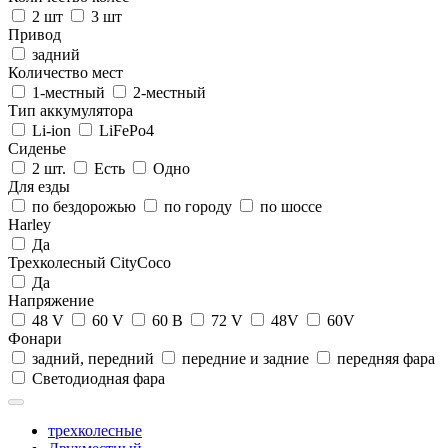
2 шт
3 шт
Привод
задний
Количество мест
1-местный
2-местный
Тип аккумулятора
Li-ion
LiFePo4
Сиденье
2 шт.
Есть
Одно
Для езды
по бездорожью
по городу
по шоссе
Harley
Да
Трехколесный CityCoco
Да
Напряжение
48 V
60 V
60 В
72 V
48V
60V
Фонари
задний, передний
передние и задние
передняя фара
Светодиодная фара
трехколесные