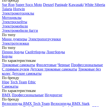
По бренду
Sur Ron
Super Soco Moto
Denzel
Panigale
Kawasaki
White Siberia
Talaria
Horwin
Электромотоциклы
Мотоциклы
Электроскейты
Электромобили
Электромобили багги
По типу
Мини думперы
Электропогрузчики
Электротележки
По типу
Пенни борды
Скейтборды
Лонгборды
Борды
По характеристикам
Трюковые самокаты
Фиолетовые
Черные
Профессиональные
С прямым рулем
Детские трюковые самокаты
Трюковые без
колес
Детские самокаты
По бренду
Hipe
Tech Team
Ethic
Самокаты
По характеристикам
BMX
Профессиональные
Недорогие
По бренду
Велосипеды BMX Tech Team
Велосипеды BMX Stark