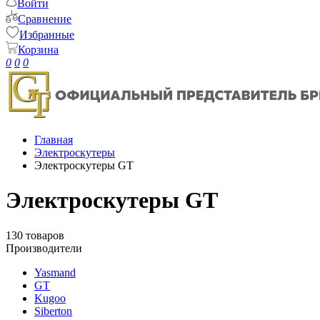
Войти
Сравнение
Избранные
Корзина
0
0
0
Главная
Электроскутеры
Электроскутеры GT
Электроскутеры GT
130 товаров
Производители
Yasmand
GT
Kugoo
Siberton