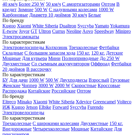
40 км/ч
Более 250 W
50 км/ч
С амортизаторами
Оптом
В
кредит
Зимние
500 W
С надувными колесами
1000 W
Карбоновые
Диаметр 10 дюймов
30 км/ч
Белые
По бренду
Kugoo
Xiaomi
White Siberia
Dualtron
Syccyba
Yamato
Yokamura
E-twow
Joyor
GT
Ultron
Currus
Neoline
Aovo
Speedway
Minipro
Электросамокаты
По характеристикам
Электровелосипеды Колхозник
Трехколесные
Фетбайки
Складные
С большим запасом хода
150 кг.
120 кг.
Детские
Мощные
Для курьера
Мини
Полноприводные
До 250 W
Двухместные
Со съемным аккумулятором
Оффроад
Фетбайки
20 дюймов
В рассрочку
По характеристикам
БУ
Для дачи
1000 W
500 W
Двухподвесы
Взрослый
Грузовые
Женские
Чоппер
3000 W
2000 W
Скоростные
Кроссовые
Распродажа
Китайские
Российские
Оптом
По бренду
Eltreco
Minako
Xiaomi
White Siberia
Xdevice
Greencamel
Volteco
ИЖ
Kugoo
Jetson
Elbike
Forward
Syccyba
Furendo
Электровелосипеды
По характеристикам
Трехколесные
С широкими колесами
Двухместные
150 кг.
Внедорожные
Четырехколесные
Мощные
Китайские
Для
пенсионеров