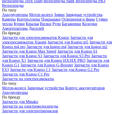
Велосипеды Tech Team
Велосипеды Stark
Велосипеды РВЗ
Велосипеды
По типу
Аккумуляторы
Мотор колесо
Замки
Зарядные устройства
Камеры
Контроллеры
Покрышки
Освещения и фары
Сумки
чехлы
Курки
Крылья
Вилки
Рули
Багажники
Колодки
Амортизаторы
Дисплей
По бренду
Запчасти для электросамокатов Kugoo
Запчасти для
электросамокатов Xiaomi
Запчасти для Kugoo m5
Запчасти для
Кugoo m4 pro
Запчасти для kugoo m4
Запчасти для kugoo m2
Запчасти для Kugoo Max Speed
Запчасти для Kugoo S1
Запчасти для Kugoo S3
Запчасти для Kugoo S3 Pro
Запчасти
для Kugoo X1
Запчасти для Kugoo HX/HX PRO
Запчасти для
Kugoo G1
Запчасти для Kugoo G-Booster
Запчасти для Kugoo
ES3
Запчасти для Kugoo C1
Запчасти для Kugoo G2 Pro
Запчасти для Kugoo C1 Pro
Запчасти на электросамокаты
По типу
Мотор-колесо
Зарядные устройства
Корпус аккумуляторов
Аккумуляторы
По бренду
Запчасти для Minako
Запчасти на электровелосипеды
Запчасти для электротрициклов