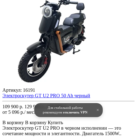
Артикул:
16191
Электроскутер GT U2 PRO 50 Ah черный
109 900 р.
129 900 р.
149 900 р.
Для стабильной работы
×
от 5 096 р./ мес.
рекомендуем
отключить VPN
В корзину
В корзину
Купить
Электроскутер GT U2 PRO в черном исполнении — это
сочетание мощности и элегантности. Двигатель 1500W..