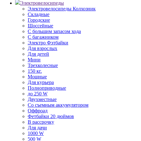
Электровелосипеды
Электровелосипеды Колхозник
Складные
Городские
Шоссейные
С большим запасом хода
С багажником
Электро Фэтбайки
Для взрослых
Для детей
Мини
Трехколесные
150 кг.
Мощные
Для курьера
Полноприводные
до 250 W
Двухместные
Со съемным аккумулятором
Оффроад
Фетбайки 20 дюймов
В рассрочку
Для дачи
1000 W
500 W