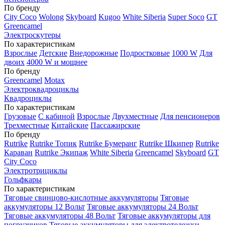
По бренду
City Coco
Wolong
Skyboard
Kugoo
White Siberia
Super Soco
GT
Greencamel
Электроскутеры
По характеристикам
Взрослые
Детские
Внедорожные
Подростковые
1000 W
Для
двоих
4000 W и мощнее
По бренду
Greencamel
Motax
Электроквадроциклы
Квадроциклы
По характеристикам
Грузовые
С кабиной
Взрослые
Двухместные
Для пенсионеров
Трехместные
Китайские
Пассажирские
По бренду
Rutrike
Rutrike Топик
Rutrike Бумеранг
Rutrike Шкипер
Rutrike
Караван
Rutrike Экипаж
White Siberia
Greencamel
Skyboard
GT
City Coco
Электротрициклы
Гольфкары
По характеристикам
Тяговые свинцово-кислотные аккумуляторы
Тяговые
аккумуляторы 12 Вольт
Тяговые аккумуляторы 24 Вольт
Тяговые аккумуляторы 48 Вольт
Тяговые аккумуляторы для
погрузчиков
Тяговые аккумуляторы для электротележки