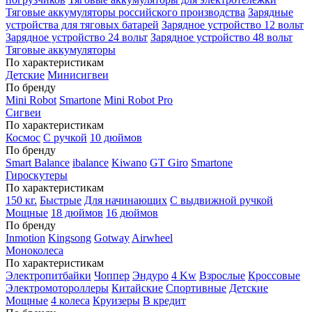
Тяговые аккумуляторы российского производства
Зарядные
устройства для тяговых батарей
Зарядное устройство 12 вольт
Зарядное устройство 24 вольт
Зарядное устройство 48 вольт
Тяговые аккумуляторы
По характеристикам
Детские
Минисигвеи
По бренду
Mini Robot
Smartone
Mini Robot Pro
Сигвеи
По характеристикам
Космос
С ручкой
10 дюймов
По бренду
Smart Balance
ibalance
Kiwano
GT Giro
Smartone
Гироскутеры
По характеристикам
150 кг.
Быстрые
Для начинающих
С выдвижной ручкой
Мощные
18 дюймов
16 дюймов
По бренду
Inmotion
Kingsong
Gotway
Airwheel
Моноколеса
По характеристикам
Электропитбайки
Чоппер
Эндуро
4 Kw
Взрослые
Кроссовые
Электромотороллеры
Китайские
Спортивные
Детские
Мощные
4 колеса
Круизеры
В кредит