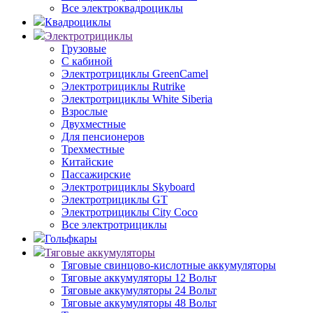
Все электроквадроциклы
Квадроциклы
Электротрициклы
Грузовые
С кабиной
Электротрициклы GreenCamel
Электротрициклы Rutrike
Электротрициклы White Siberia
Взрослые
Двухместные
Для пенсионеров
Трехместные
Китайские
Пассажирские
Электротрициклы Skyboard
Электротрициклы GT
Электротрициклы City Coco
Все электротрициклы
Гольфкары
Тяговые аккумуляторы
Тяговые свинцово-кислотные аккумуляторы
Тяговые аккумуляторы 12 Вольт
Тяговые аккумуляторы 24 Вольт
Тяговые аккумуляторы 48 Вольт