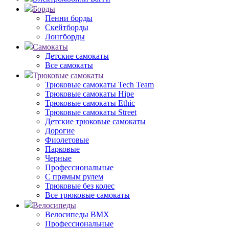
Борды
Пенни борды
Скейтборды
Лонгборды
Самокаты
Детские самокаты
Все самокаты
Трюковые самокаты
Трюковые самокаты Tech Team
Трюковые самокаты Hipe
Трюковые самокаты Ethic
Трюковые самокаты Street
Детские трюковые самокаты
Дорогие
Фиолетовые
Парковые
Черные
Профессиональные
С прямым рулем
Трюковые без колес
Все трюковые самокаты
Велосипеды
Велосипеды BMX
Профессиональные