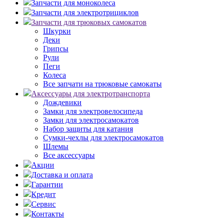
Запчасти для моноколеса
Запчасти для электротрициклов
Запчасти для трюковых самокатов
Шкурки
Деки
Грипсы
Рули
Пеги
Колеса
Все запчати на трюковые самокаты
Аксессуары для электротранспорта
Дождевики
Замки для электровелосипеда
Замки для электросамокатов
Набор защиты для катания
Сумки-чехлы для электросамокатов
Шлемы
Все аксессуары
Акции
Доставка и оплата
Гарантии
Кредит
Сервис
Контакты