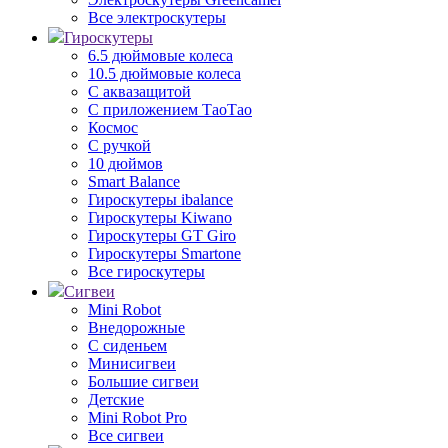
Все электроскутеры
Гироскутеры
6.5 дюймовые колеса
10.5 дюймовые колеса
С аквазащитой
С приложением ТаоТао
Космос
С ручкой
10 дюймов
Smart Balance
Гироскутеры ibalance
Гироскутеры Kiwano
Гироскутеры GT Giro
Гироскутеры Smartone
Все гироскутеры
Сигвеи
Mini Robot
Внедорожные
С сиденьем
Минисигвеи
Большие сигвеи
Детские
Mini Robot Pro
Все сигвеи