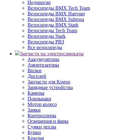
Недорогие
Велосипеды BMX Tech Team
Велосипеды BMX Haevner
Велосипеды BMX Subrosa
Велосипеды BMX Stark
Велосипеды Tech Team
Велосипеды Stark
Велосипеды РВЗ
Все велосипеды
Запчасти на электросамокаты
Аккумуляторы
Амортизаторы
Вилки
Дисплей
Запчасти для Kugoo
Зарядные устройства
Камеры
Покрышки
Мотор колесо
Замки
Контроллеры
Освещения и фары
Сумки чехлы
Курки
Крылья