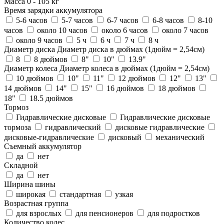
Масса
0
-
105
кг
Время зарядки аккумулятора
5-6 часов
5-7 часов
6-7 часов
6-8 часов
8-10
часов
около 10 часов
около 6 часов
около 7 часов
около 9 часов
5 ч
6 ч
7 ч
8 ч
Диаметр диска
Диаметр диска в дюймах (1дюйм = 2,54см)
8
8 дюймов
8"
10"
13.9"
Диаметр колеса
Диаметр колеса в дюймах (1дюйм = 2,54см)
10 дюймов
10"
11"
12 дюймов
12"
13"
14 дюймов
14"
15"
16 дюймов
18 дюймов
18"
18.5 дюймов
Тормоз
Гидравлические дисковые
Гидравлические дисковые
тормоза
гидравлический
дисковые гидравлические
дисковые-гидравлические
дисковый
механический
Съемный аккумулятор
да
нет
Складной
да
нет
Ширина шины
широкая
стандартная
узкая
Возрастная группа
для взрослых
для пенсионеров
для подростков
Количество колес