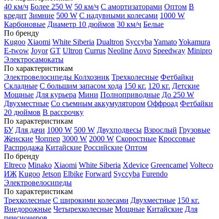
40 км/ч
Более 250 W
50 км/ч
С амортизаторами
Оптом
В
кредит
Зимние
500 W
С надувными колесами
1000 W
Карбоновые
Диаметр 10 дюймов
30 км/ч
Белые
По бренду
Kugoo
Xiaomi
White Siberia
Dualtron
Syccyba
Yamato
Yokamura
E-twow
Joyor
GT
Ultron
Currus
Neoline
Aovo
Speedway
Minipro
Электросамокаты
По характеристикам
Электровелосипеды Колхозник
Трехколесные
Фетбайки
Складные
С большим запасом хода
150 кг.
120 кг.
Детские
Мощные
Для курьера
Мини
Полноприводные
До 250 W
Двухместные
Со съемным аккумулятором
Оффроад
Фетбайки
20 дюймов
В рассрочку
По характеристикам
БУ
Для дачи
1000 W
500 W
Двухподвесы
Взрослый
Грузовые
Женские
Чоппер
3000 W
2000 W
Скоростные
Кроссовые
Распродажа
Китайские
Российские
Оптом
По бренду
Eltreco
Minako
Xiaomi
White Siberia
Xdevice
Greencamel
Volteco
ИЖ
Kugoo
Jetson
Elbike
Forward
Syccyba
Furendo
Электровелосипеды
По характеристикам
Трехколесные
С широкими колесами
Двухместные
150 кг.
Внедорожные
Четырехколесные
Мощные
Китайские
Для
пенсионеров