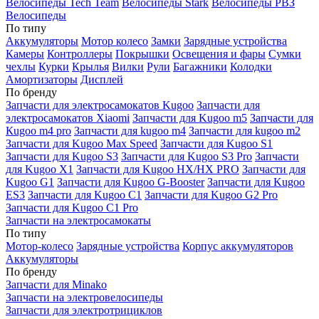
Велосипеды Tech Team
Велосипеды Stark
Велосипеды РВЗ
Велосипеды
По типу
Аккумуляторы
Мотор колесо
Замки
Зарядные устройства
Камеры
Контроллеры
Покрышки
Освещения и фары
Сумки
чехлы
Курки
Крылья
Вилки
Рули
Багажники
Колодки
Амортизаторы
Дисплей
По бренду
Запчасти для электросамокатов Kugoo
Запчасти для
электросамокатов Xiaomi
Запчасти для Kugoo m5
Запчасти для
Кugoo m4 pro
Запчасти для kugoo m4
Запчасти для kugoo m2
Запчасти для Kugoo Max Speed
Запчасти для Kugoo S1
Запчасти для Kugoo S3
Запчасти для Kugoo S3 Pro
Запчасти
для Kugoo X1
Запчасти для Kugoo HX/HX PRO
Запчасти для
Kugoo G1
Запчасти для Kugoo G-Booster
Запчасти для Kugoo
ES3
Запчасти для Kugoo C1
Запчасти для Kugoo G2 Pro
Запчасти для Kugoo C1 Pro
Запчасти на электросамокаты
По типу
Мотор-колесо
Зарядные устройства
Корпус аккумуляторов
Аккумуляторы
По бренду
Запчасти для Minako
Запчасти на электровелосипеды
Запчасти для электротрициклов