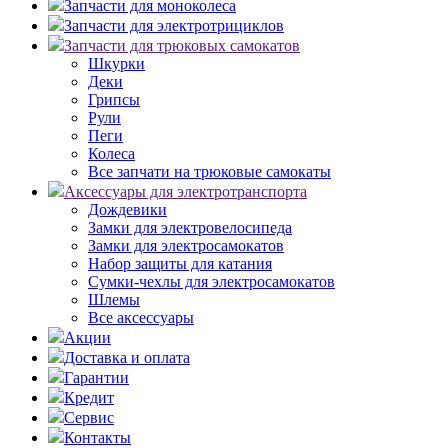
Запчасти для моноколеса
Запчасти для электротрициклов
Запчасти для трюковых самокатов
Шкурки
Деки
Грипсы
Рули
Пеги
Колеса
Все запчати на трюковые самокаты
Аксессуары для электротранспорта
Дождевики
Замки для электровелосипеда
Замки для электросамокатов
Набор защиты для катания
Сумки-чехлы для электросамокатов
Шлемы
Все аксессуары
Акции
Доставка и оплата
Гарантии
Кредит
Сервис
Контакты