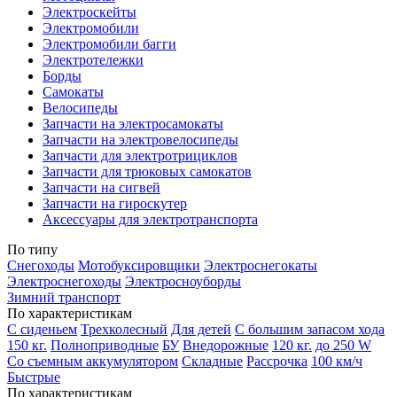
Электроскейты
Электромобили
Электромобили багги
Электротележки
Борды
Самокаты
Велосипеды
Запчасти на электросамокаты
Запчасти на электровелосипеды
Запчасти для электротрициклов
Запчасти для трюковых самокатов
Запчасти на сигвей
Запчасти на гироскутер
Аксессуары для электротранспорта
По типу
Снегоходы
Мотобуксировщики
Электроснегокаты
Электроснегоходы
Электросноуборды
Зимний транспорт
По характеристикам
С сиденьем
Трехколесный
Для детей
С большим запасом хода
150 кг.
Полноприводные
БУ
Внедорожные
120 кг.
до 250 W
Со съемным аккумулятором
Складные
Рассрочка
100 км/ч
Быстрые
По характеристикам