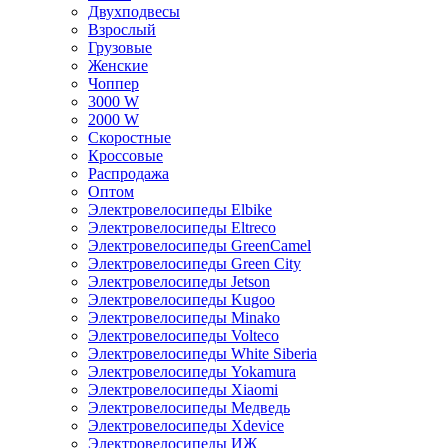
Двухподвесы
Взрослый
Грузовые
Женские
Чоппер
3000 W
2000 W
Скоростные
Кроссовые
Распродажа
Оптом
Электровелосипеды Elbike
Электровелосипеды Eltreco
Электровелосипеды GreenCamel
Электровелосипеды Green City
Электровелосипеды Jetson
Электровелосипеды Kugoo
Электровелосипеды Minako
Электровелосипеды Volteco
Электровелосипеды White Siberia
Электровелосипеды Yokamura
Электровелосипеды Xiaomi
Электровелосипеды Медведь
Электровелосипеды Xdevice
Электровелосипеды ИЖ