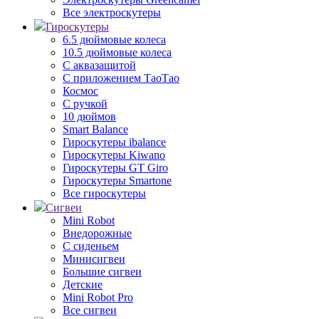
Все электроскутеры
Гироскутеры
6.5 дюймовые колеса
10.5 дюймовые колеса
С аквазащитой
С приложением ТаоТао
Космос
С ручкой
10 дюймов
Smart Balance
Гироскутеры ibalance
Гироскутеры Kiwano
Гироскутеры GT Giro
Гироскутеры Smartone
Все гироскутеры
Сигвеи
Mini Robot
Внедорожные
С сиденьем
Минисигвеи
Большие сигвеи
Детские
Mini Robot Pro
Все сигвеи