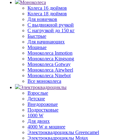
Моноколеса
Колеса 16 дюймов
Колеса 18 дюймов
Для новичков
С выдвижной ручкой
С нагрузкой до 150 кг
Быстрые
Для начинающих
Мощные
Моноколеса Inmotion
Моноколеса Kingsong
Моноколеса Gotway
Моноколеса Airwheel
Моноколеса Ninebot
Все моноколеса
Электроквадроциклы
Взрослые
Детские
Внедорожные
Подростковые
1000 W
Для двоих
4000 W и мощнее
Электроквадроциклы Greencamel
Электроквадроциклы Motax