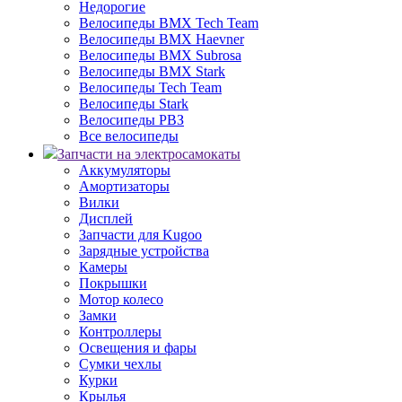
Недорогие
Велосипеды BMX Tech Team
Велосипеды BMX Haevner
Велосипеды BMX Subrosa
Велосипеды BMX Stark
Велосипеды Tech Team
Велосипеды Stark
Велосипеды РВЗ
Все велосипеды
Запчасти на электросамокаты
Аккумуляторы
Амортизаторы
Вилки
Дисплей
Запчасти для Kugoo
Зарядные устройства
Камеры
Покрышки
Мотор колесо
Замки
Контроллеры
Освещения и фары
Сумки чехлы
Курки
Крылья