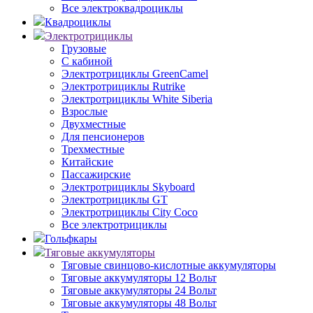
Все электроквадроциклы
Квадроциклы
Электротрициклы
Грузовые
С кабиной
Электротрициклы GreenCamel
Электротрициклы Rutrike
Электротрициклы White Siberia
Взрослые
Двухместные
Для пенсионеров
Трехместные
Китайские
Пассажирские
Электротрициклы Skyboard
Электротрициклы GT
Электротрициклы City Coco
Все электротрициклы
Гольфкары
Тяговые аккумуляторы
Тяговые свинцово-кислотные аккумуляторы
Тяговые аккумуляторы 12 Вольт
Тяговые аккумуляторы 24 Вольт
Тяговые аккумуляторы 48 Вольт