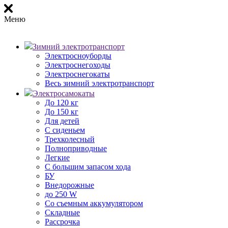
Меню
Зимний электротранспорт
Электросноуборды
Электроснегоходы
Электроснегокаты
Весь зимний электротранспорт
Электросамокаты
До 120 кг
До 150 кг
Для детей
С сиденьем
Трехколесный
Полноприводные
Легкие
С большим запасом хода
БУ
Внедорожные
до 250 W
Со съемным аккумулятором
Складные
Рассрочка