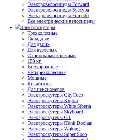
Электровелосипеды Forward
Электровелосипеды Syccyba
Электровелосипеды Furendo
Все электрические велосипеды
Электроскутеры
Трехколесные
Складные
Для двоих
Для взрослых
С широкими колесами
150 кг.
Внедорожные
Четырехколесные
Мощные
Китайские
Для пенсионеров
Электроскутеры CityCoco
Электроскутеры Kugoo
Электроскутеры White Siberia
Электроскутеры Skyboard
Электроскутеры GT
Электроскутеры iTank Doohan
Электроскутеры Wolong
Электроскутеры Super Soco
Электроскутеры Greencamel