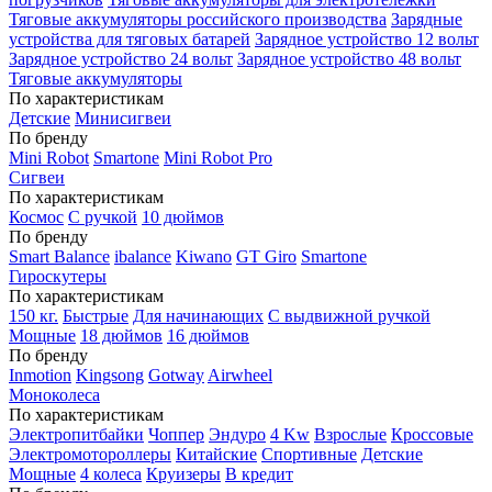
Тяговые аккумуляторы российского производства
Зарядные
устройства для тяговых батарей
Зарядное устройство 12 вольт
Зарядное устройство 24 вольт
Зарядное устройство 48 вольт
Тяговые аккумуляторы
По характеристикам
Детские
Минисигвеи
По бренду
Mini Robot
Smartone
Mini Robot Pro
Сигвеи
По характеристикам
Космос
С ручкой
10 дюймов
По бренду
Smart Balance
ibalance
Kiwano
GT Giro
Smartone
Гироскутеры
По характеристикам
150 кг.
Быстрые
Для начинающих
С выдвижной ручкой
Мощные
18 дюймов
16 дюймов
По бренду
Inmotion
Kingsong
Gotway
Airwheel
Моноколеса
По характеристикам
Электропитбайки
Чоппер
Эндуро
4 Kw
Взрослые
Кроссовые
Электромотороллеры
Китайские
Спортивные
Детские
Мощные
4 колеса
Круизеры
В кредит