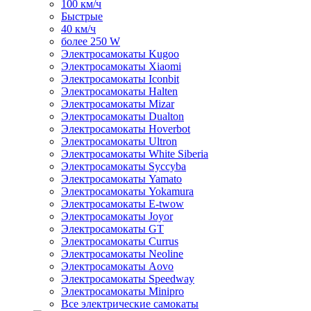
100 км/ч
Быстрые
40 км/ч
более 250 W
Электросамокаты Kugoo
Электросамокаты Xiaomi
Электросамокаты Iconbit
Электросамокаты Halten
Электросамокаты Mizar
Электросамокаты Dualton
Электросамокаты Hoverbot
Электросамокаты Ultron
Электросамокаты White Siberia
Электросамокаты Syccyba
Электросамокаты Yamato
Электросамокаты Yokamura
Электросамокаты E-twow
Электросамокаты Joyor
Электросамокаты GT
Электросамокаты Currus
Электросамокаты Neoline
Электросамокаты Aovo
Электросамокаты Speedway
Электросамокаты Minipro
Все электрические самокаты