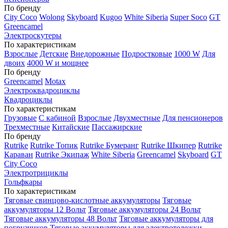
По бренду
City Coco
Wolong
Skyboard
Kugoo
White Siberia
Super Soco
GT
Greencamel
Электроскутеры
По характеристикам
Взрослые
Детские
Внедорожные
Подростковые
1000 W
Для
двоих
4000 W и мощнее
По бренду
Greencamel
Motax
Электроквадроциклы
Квадроциклы
По характеристикам
Грузовые
С кабиной
Взрослые
Двухместные
Для пенсионеров
Трехместные
Китайские
Пассажирские
По бренду
Rutrike
Rutrike Топик
Rutrike Бумеранг
Rutrike Шкипер
Rutrike
Караван
Rutrike Экипаж
White Siberia
Greencamel
Skyboard
GT
City Coco
Электротрициклы
Гольфкары
По характеристикам
Тяговые свинцово-кислотные аккумуляторы
Тяговые
аккумуляторы 12 Вольт
Тяговые аккумуляторы 24 Вольт
Тяговые аккумуляторы 48 Вольт
Тяговые аккумуляторы для
погрузчиков
Тяговые аккумуляторы для электротележки