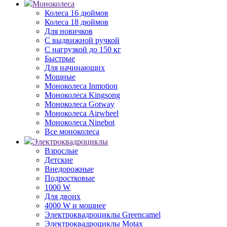
Моноколеса
Колеса 16 дюймов
Колеса 18 дюймов
Для новичков
С выдвижной ручкой
С нагрузкой до 150 кг
Быстрые
Для начинающих
Мощные
Моноколеса Inmotion
Моноколеса Kingsong
Моноколеса Gotway
Моноколеса Airwheel
Моноколеса Ninebot
Все моноколеса
Электроквадроциклы
Взрослые
Детские
Внедорожные
Подростковые
1000 W
Для двоих
4000 W и мощнее
Электроквадроциклы Greencamel
Электроквадроциклы Motax