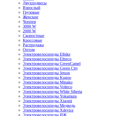
Двухподвесы
Взрослый
Грузовые
Женские
Чоппер
3000 W
2000 W
Скоростные
Кроссовые
Распродажа
Оптом
Электровелосипеды Elbike
Электровелосипеды Eltreco
Электровелосипеды GreenCamel
Электровелосипеды Green City
Электровелосипеды Jetson
Электровелосипеды Kugoo
Электровелосипеды Minako
Электровелосипеды Volteco
Электровелосипеды White Siberia
Электровелосипеды Yokamura
Электровелосипеды Xiaomi
Электровелосипеды Медведь
Электровелосипеды Xdevice
Электровелосипеды ИЖ