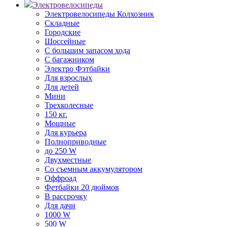
Электровелосипеды
Электровелосипеды Колхозник
Складные
Городские
Шоссейные
С большим запасом хода
С багажником
Электро Фэтбайки
Для взрослых
Для детей
Мини
Трехколесные
150 кг.
Мощные
Для курьера
Полноприводные
до 250 W
Двухместные
Со съемным аккумулятором
Оффроад
Фетбайки 20 дюймов
В рассрочку
Для дачи
1000 W
500 W