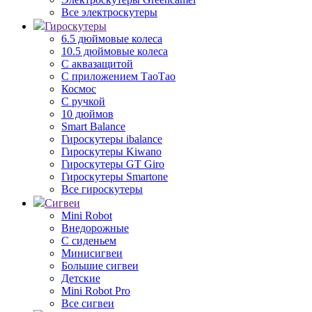
Все электроскутеры
Гироскутеры
6.5 дюймовые колеса
10.5 дюймовые колеса
С аквазащитой
С приложением ТаоТао
Космос
С ручкой
10 дюймов
Smart Balance
Гироскутеры ibalance
Гироскутеры Kiwano
Гироскутеры GT Giro
Гироскутеры Smartone
Все гироскутеры
Сигвеи
Mini Robot
Внедорожные
С сиденьем
Минисигвеи
Большие сигвеи
Детские
Mini Robot Pro
Все сигвеи