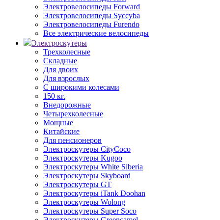
Электровелосипеды Forward
Электровелосипеды Syccyba
Электровелосипеды Furendo
Все электрические велосипеды
Электроскутеры
Трехколесные
Складные
Для двоих
Для взрослых
С широкими колесами
150 кг.
Внедорожные
Четырехколесные
Мощные
Китайские
Для пенсионеров
Электроскутеры CityCoco
Электроскутеры Kugoo
Электроскутеры White Siberia
Электроскутеры Skyboard
Электроскутеры GT
Электроскутеры iTank Doohan
Электроскутеры Wolong
Электроскутеры Super Soco
Электроскутеры Greencamel