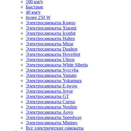
100 км/ч
Быстрые
40 км/ч
более 250 W
Электросамокаты Kugoo
Электросамокаты Xiaomi
Электросамокаты Iconbit
Электросамокаты Halten
Электросамокаты Mizar
Электросамокаты Dualton
Электросамокаты Hoverbot
Электросамокаты Ultron
Электросамокаты White Siberia
Электросамокаты Syccyba
Электросамокаты Yamato
Электросамокаты Yokamura
Электросамокаты E-twow
Электросамокаты Joyor
Электросамокаты GT
Электросамокаты Currus
Электросамокаты Neoline
Электросамокаты Aovo
Электросамокаты Speedway
Электросамокаты Minipro
Все электрические самокаты