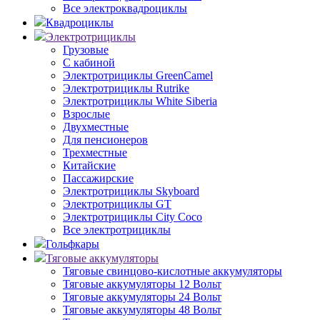
Все электроквадроциклы
Квадроциклы
Электротрициклы
Грузовые
С кабиной
Электротрициклы GreenCamel
Электротрициклы Rutrike
Электротрициклы White Siberia
Взрослые
Двухместные
Для пенсионеров
Трехместные
Китайские
Пассажирские
Электротрициклы Skyboard
Электротрициклы GT
Электротрициклы City Coco
Все электротрициклы
Гольфкары
Тяговые аккумуляторы
Тяговые свинцово-кислотные аккумуляторы
Тяговые аккумуляторы 12 Вольт
Тяговые аккумуляторы 24 Вольт
Тяговые аккумуляторы 48 Вольт