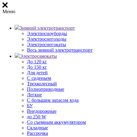
Меню
Зимний электротранспорт
Электросноуборды
Электроснегоходы
Электроснегокаты
Весь зимний электротранспорт
Электросамокаты
До 120 кг
До 150 кг
Для детей
С сиденьем
Трехколесный
Полноприводные
Легкие
С большим запасом хода
БУ
Внедорожные
до 250 W
Со съемным аккумулятором
Складные
Рассрочка