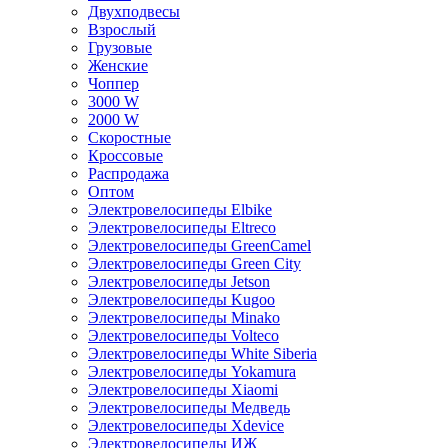
Двухподвесы
Взрослый
Грузовые
Женские
Чоппер
3000 W
2000 W
Скоростные
Кроссовые
Распродажа
Оптом
Электровелосипеды Elbike
Электровелосипеды Eltreco
Электровелосипеды GreenCamel
Электровелосипеды Green City
Электровелосипеды Jetson
Электровелосипеды Kugoo
Электровелосипеды Minako
Электровелосипеды Volteco
Электровелосипеды White Siberia
Электровелосипеды Yokamura
Электровелосипеды Xiaomi
Электровелосипеды Медведь
Электровелосипеды Xdevice
Электровелосипеды ИЖ