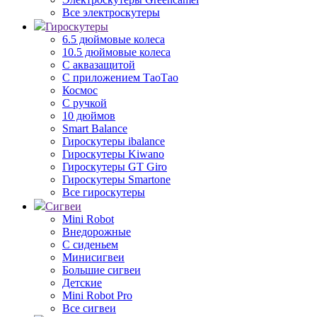
Все электроскутеры
Гироскутеры
6.5 дюймовые колеса
10.5 дюймовые колеса
С аквазащитой
С приложением ТаоТао
Космос
С ручкой
10 дюймов
Smart Balance
Гироскутеры ibalance
Гироскутеры Kiwano
Гироскутеры GT Giro
Гироскутеры Smartone
Все гироскутеры
Сигвеи
Mini Robot
Внедорожные
С сиденьем
Минисигвеи
Большие сигвеи
Детские
Mini Robot Pro
Все сигвеи