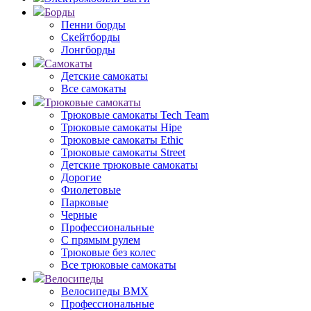
Борды
Пенни борды
Скейтборды
Лонгборды
Самокаты
Детские самокаты
Все самокаты
Трюковые самокаты
Трюковые самокаты Tech Team
Трюковые самокаты Hipe
Трюковые самокаты Ethic
Трюковые самокаты Street
Детские трюковые самокаты
Дорогие
Фиолетовые
Парковые
Черные
Профессиональные
С прямым рулем
Трюковые без колес
Все трюковые самокаты
Велосипеды
Велосипеды BMX
Профессиональные