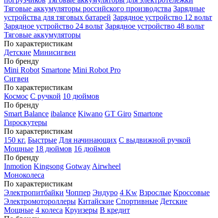
Тяговые аккумуляторы российского производства
Зарядные
устройства для тяговых батарей
Зарядное устройство 12 вольт
Зарядное устройство 24 вольт
Зарядное устройство 48 вольт
Тяговые аккумуляторы
По характеристикам
Детские
Минисигвеи
По бренду
Mini Robot
Smartone
Mini Robot Pro
Сигвеи
По характеристикам
Космос
С ручкой
10 дюймов
По бренду
Smart Balance
ibalance
Kiwano
GT Giro
Smartone
Гироскутеры
По характеристикам
150 кг.
Быстрые
Для начинающих
С выдвижной ручкой
Мощные
18 дюймов
16 дюймов
По бренду
Inmotion
Kingsong
Gotway
Airwheel
Моноколеса
По характеристикам
Электропитбайки
Чоппер
Эндуро
4 Kw
Взрослые
Кроссовые
Электромотороллеры
Китайские
Спортивные
Детские
Мощные
4 колеса
Круизеры
В кредит