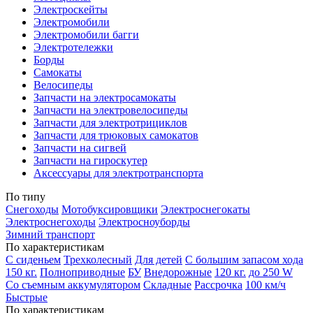
Электроскейты
Электромобили
Электромобили багги
Электротележки
Борды
Самокаты
Велосипеды
Запчасти на электросамокаты
Запчасти на электровелосипеды
Запчасти для электротрициклов
Запчасти для трюковых самокатов
Запчасти на сигвей
Запчасти на гироскутер
Аксессуары для электротранспорта
По типу
Снегоходы
Мотобуксировщики
Электроснегокаты
Электроснегоходы
Электросноуборды
Зимний транспорт
По характеристикам
С сиденьем
Трехколесный
Для детей
С большим запасом хода
150 кг.
Полноприводные
БУ
Внедорожные
120 кг.
до 250 W
Со съемным аккумулятором
Складные
Рассрочка
100 км/ч
Быстрые
По характеристикам