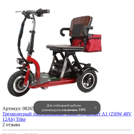
Для стабильной работы
×
Артикул:
08265
рекомендуем
отключить VPN
Трехколесный электросамокат Elbike Адъютант A1 (250W 48V
12Ah) Trike
2 отзыва