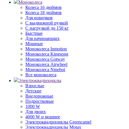
Моноколеса
Колеса 16 дюймов
Колеса 18 дюймов
Для новичков
С выдвижной ручкой
С нагрузкой до 150 кг
Быстрые
Для начинающих
Мощные
Моноколеса Inmotion
Моноколеса Kingsong
Моноколеса Gotway
Моноколеса Airwheel
Моноколеса Ninebot
Все моноколеса
Электроквадроциклы
Взрослые
Детские
Внедорожные
Подростковые
1000 W
Для двоих
4000 W и мощнее
Электроквадроциклы Greencamel
Электроквадроциклы Motax