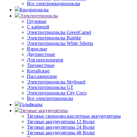
Все электроквадроциклы
Квадроциклы
Электротрициклы
Грузовые
С кабиной
Электротрициклы GreenCamel
Электротрициклы Rutrike
Электротрициклы White Siberia
Взрослые
Двухместные
Для пенсионеров
Трехместные
Китайские
Пассажирские
Электротрициклы Skyboard
Электротрициклы GT
Электротрициклы City Coco
Все электротрициклы
Гольфкары
Тяговые аккумуляторы
Тяговые свинцово-кислотные аккумуляторы
Тяговые аккумуляторы 12 Вольт
Тяговые аккумуляторы 24 Вольт
Тяговые аккумуляторы 48 Вольт