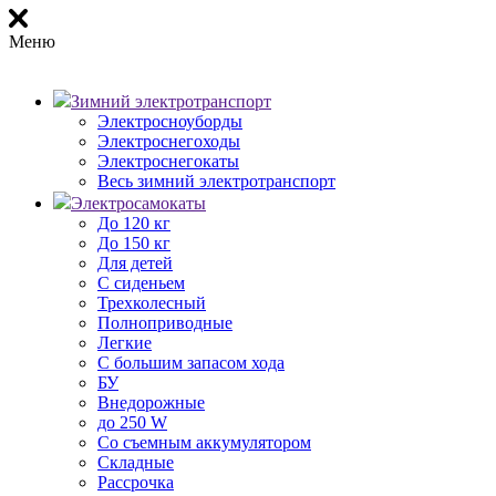
Меню
Зимний электротранспорт
Электросноуборды
Электроснегоходы
Электроснегокаты
Весь зимний электротранспорт
Электросамокаты
До 120 кг
До 150 кг
Для детей
С сиденьем
Трехколесный
Полноприводные
Легкие
С большим запасом хода
БУ
Внедорожные
до 250 W
Со съемным аккумулятором
Складные
Рассрочка