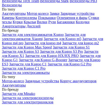
Велосипеды Tech Team
Велосипеды Stark
Велосипеды РВЗ
Велосипеды
По типу
Аккумуляторы
Мотор колесо
Замки
Зарядные устройства
Камеры
Контроллеры
Покрышки
Освещения и фары
Сумки
чехлы
Курки
Крылья
Вилки
Рули
Багажники
Колодки
Амортизаторы
Дисплей
По бренду
Запчасти для электросамокатов Kugoo
Запчасти для
электросамокатов Xiaomi
Запчасти для Kugoo m5
Запчасти для
Кugoo m4 pro
Запчасти для kugoo m4
Запчасти для kugoo m2
Запчасти для Kugoo Max Speed
Запчасти для Kugoo S1
Запчасти для Kugoo S3
Запчасти для Kugoo S3 Pro
Запчасти
для Kugoo X1
Запчасти для Kugoo HX/HX PRO
Запчасти для
Kugoo G1
Запчасти для Kugoo G-Booster
Запчасти для Kugoo
ES3
Запчасти для Kugoo C1
Запчасти для Kugoo G2 Pro
Запчасти для Kugoo C1 Pro
Запчасти на электросамокаты
По типу
Мотор-колесо
Зарядные устройства
Корпус аккумуляторов
Аккумуляторы
По бренду
Запчасти для Minako
Запчасти на электровелосипеды
Запчасти для электротрициклов