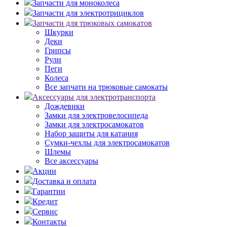
Запчасти для моноколеса
Запчасти для электротрициклов
Запчасти для трюковых самокатов
Шкурки
Деки
Грипсы
Рули
Пеги
Колеса
Все запчати на трюковые самокаты
Аксессуары для электротранспорта
Дождевики
Замки для электровелосипеда
Замки для электросамокатов
Набор защиты для катания
Сумки-чехлы для электросамокатов
Шлемы
Все аксессуары
Акции
Доставка и оплата
Гарантии
Кредит
Сервис
Контакты