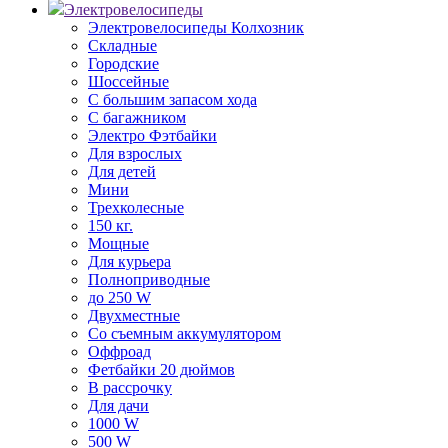
Электровелосипеды
Электровелосипеды Колхозник
Складные
Городские
Шоссейные
С большим запасом хода
С багажником
Электро Фэтбайки
Для взрослых
Для детей
Мини
Трехколесные
150 кг.
Мощные
Для курьера
Полноприводные
до 250 W
Двухместные
Со съемным аккумулятором
Оффроад
Фетбайки 20 дюймов
В рассрочку
Для дачи
1000 W
500 W