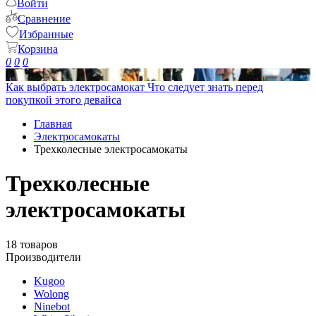
Войти
Сравнение
Избранные
Корзина
0
0
0
Как выбрать электросамокат
Что следует знать перед
покупкой этого девайса
Главная
Электросамокаты
Трехколесные электросамокаты
Трехколесные
электросамокаты
18 товаров
Производители
Kugoo
Wolong
Ninebot