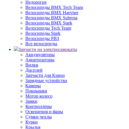
Недорогие
Велосипеды BMX Tech Team
Велосипеды BMX Haevner
Велосипеды BMX Subrosa
Велосипеды BMX Stark
Велосипеды Tech Team
Велосипеды Stark
Велосипеды РВЗ
Все велосипеды
Запчасти на электросамокаты
Аккумуляторы
Амортизаторы
Вилки
Дисплей
Запчасти для Kugoo
Зарядные устройства
Камеры
Покрышки
Мотор колесо
Замки
Контроллеры
Освещения и фары
Сумки чехлы
Курки
Крылья