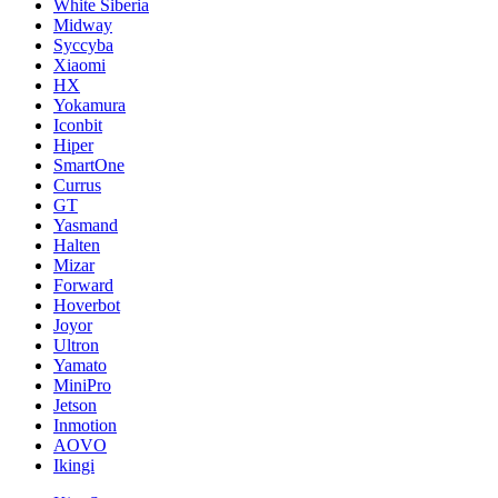
White Siberia
Midway
Syccyba
Xiaomi
HX
Yokamura
Iconbit
Hiper
SmartOne
Currus
GT
Yasmand
Halten
Mizar
Forward
Hoverbot
Joyor
Ultron
Yamato
MiniPro
Jetson
Inmotion
AOVO
Ikingi