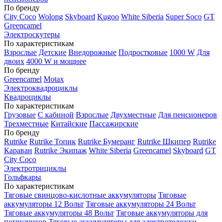
По бренду
City Coco
Wolong
Skyboard
Kugoo
White Siberia
Super Soco
GT
Greencamel
Электроскутеры
По характеристикам
Взрослые
Детские
Внедорожные
Подростковые
1000 W
Для
двоих
4000 W и мощнее
По бренду
Greencamel
Motax
Электроквадроциклы
Квадроциклы
По характеристикам
Грузовые
С кабиной
Взрослые
Двухместные
Для пенсионеров
Трехместные
Китайские
Пассажирские
По бренду
Rutrike
Rutrike Топик
Rutrike Бумеранг
Rutrike Шкипер
Rutrike
Караван
Rutrike Экипаж
White Siberia
Greencamel
Skyboard
GT
City Coco
Электротрициклы
Гольфкары
По характеристикам
Тяговые свинцово-кислотные аккумуляторы
Тяговые
аккумуляторы 12 Вольт
Тяговые аккумуляторы 24 Вольт
Тяговые аккумуляторы 48 Вольт
Тяговые аккумуляторы для
погрузчиков
Тяговые аккумуляторы для электротележки