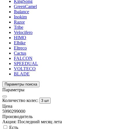
KingSong
GreenCamel
Ibalance
Inokim
Razor
Tribe
Velocifero
HIMO
Elbike
Eltreco
Cactus
FALCON
SPEEDUAL
VOLTECO
BLADE
Параметры поиска
Параметры
Количество колес:
3 шт
Цена
5990
299000
Производитель
Акция: Последний месяц лета
Есть