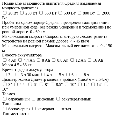
Номинальная мощность двигателя
Средняя выдаваемая
мощность двигателя
20 Вт
250 Вт
350 Вт
500 Вт
800 Вт
2000
Вт
Пробег на одном заряде
Средняя преодолеваемая дистанция
при умеренной езде (без резких ускорений и торможений) по
ровной дороге.
0
-
60
км
Максимальная скорость
Скорость, которую сможет развить
устройство на ровной прямой дороге.
4
-
45
км/ч
Максимальная нагрузка
Максимальный вес пассажира
0
-
150
кг
Ёмкость аккумулятора
4 Ah
4.4 Ah
8 Ah
8.8 Ah
12 Ah
16 Ah
Масса
4.5
-
66
кг
Время зарядки аккумулятора
3 ч
3 ч 30 мин
4 ч
5 ч
6 ч
8 ч
Диаметр колеса
Диаметр колеса в дюймах (1дюйм = 2,54см)
3"
5.5"
6"
8"
8.5"
10"
12"
14"
16"
Тормоз
барабанный
дисковый
рекуперативный
Тип шины
бескамерная
камерная
литая
Тип местности