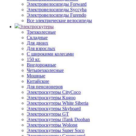
Электровелосипеды Forward
Электровелосипеды Syccyba
Электровелосипеды Furendo
Все электрические велосипеды
Электроскутеры
Трехколесные
Складные
Для двоих
Для взрослых
С широкими колесами
150 кг.
Внедорожные
Четырехколесные
Мощные
Китайские
Для пенсионеров
Электроскутеры CityCoco
Электроскутеры Kugoo
Электроскутеры White Siberia
Электроскутеры Skyboard
Электроскутеры GT
Электроскутеры iTank Doohan
Электроскутеры Wolong
Электроскутеры Super Soco
Электроскутеры Greencamel