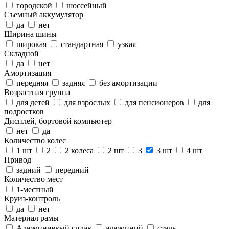
городской
шоссейный
Съемный аккумулятор
да
нет
Ширина шины
широкая
стандартная
узкая
Складной
да
нет
Амортизация
передняя
задняя
без амортизации
Возрастная группа
для детей
для взрослых
для пенсионеров
для
подростков
Дисплей, бортовой компьютер
нет
да
Количество колес
1 шт
2
2 колеса
2 шт
3
3 шт
4 шт
Привод
задний
передний
Количество мест
1-местный
Круиз-контроль
да
нет
Материал рамы
Алюминиевый сплав
алюминий
сталь