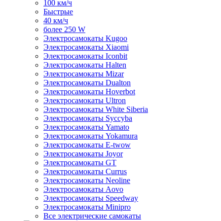
100 км/ч
Быстрые
40 км/ч
более 250 W
Электросамокаты Kugoo
Электросамокаты Xiaomi
Электросамокаты Iconbit
Электросамокаты Halten
Электросамокаты Mizar
Электросамокаты Dualton
Электросамокаты Hoverbot
Электросамокаты Ultron
Электросамокаты White Siberia
Электросамокаты Syccyba
Электросамокаты Yamato
Электросамокаты Yokamura
Электросамокаты E-twow
Электросамокаты Joyor
Электросамокаты GT
Электросамокаты Currus
Электросамокаты Neoline
Электросамокаты Aovo
Электросамокаты Speedway
Электросамокаты Minipro
Все электрические самокаты