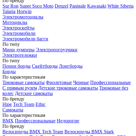
По бренду
Sur Ron
Super Soco Moto
Denzel
Panigale
Kawasaki
White Siberia
Talaria
Horwin
Электромотоциклы
Мотоциклы
Электроскейты
Электромобили
Электромобили багги
По типу
Мини думперы
Электропогрузчики
Электротележки
По типу
Пенни борды
Скейтборды
Лонгборды
Борды
По характеристикам
Трюковые самокаты
Фиолетовые
Черные
Профессиональные
С прямым рулем
Детские трюковые самокаты
Трюковые без
колес
Детские самокаты
По бренду
Hipe
Tech Team
Ethic
Самокаты
По характеристикам
BMX
Профессиональные
Недорогие
По бренду
Велосипеды BMX Tech Team
Велосипеды BMX Stark