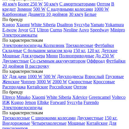
40 км/ч
Более 250 W
50 км/ч
С амортизаторами
Оптом
В
кредит
Зимние
500 W
С надувными колесами
1000 W
Карбоновые
Диаметр 10 дюймов
30 км/ч
Белые
По бренду
Kugoo
Xiaomi
White Siberia
Dualtron
Syccyba
Yamato
Yokamura
E-twow
Joyor
GT
Ultron
Currus
Neoline
Aovo
Speedway
Minipro
Электросамокаты
По характеристикам
Электровелосипеды Колхозник
Трехколесные
Фетбайки
Складные
С большим запасом хода
150 кг.
120 кг.
Детские
Мощные
Для курьера
Мини
Полноприводные
До 250 W
Двухместные
Со съемным аккумулятором
Оффроад
Фетбайки
20 дюймов
В рассрочку
По характеристикам
БУ
Для дачи
1000 W
500 W
Двухподвесы
Взрослый
Грузовые
Женские
Чоппер
3000 W
2000 W
Скоростные
Кроссовые
Распродажа
Китайские
Российские
Оптом
По бренду
Eltreco
Minako
Xiaomi
White Siberia
Xdevice
Greencamel
Volteco
ИЖ
Kugoo
Jetson
Elbike
Forward
Syccyba
Furendo
Электровелосипеды
По характеристикам
Трехколесные
С широкими колесами
Двухместные
150 кг.
Внедорожные
Четырехколесные
Мощные
Китайские
Для
пенсионеров