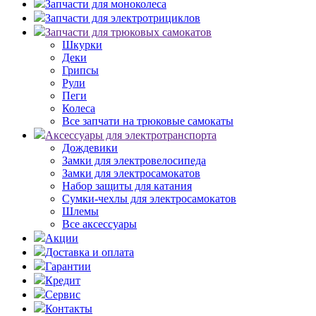
Запчасти для моноколеса
Запчасти для электротрициклов
Запчасти для трюковых самокатов
Шкурки
Деки
Грипсы
Рули
Пеги
Колеса
Все запчати на трюковые самокаты
Аксессуары для электротранспорта
Дождевики
Замки для электровелосипеда
Замки для электросамокатов
Набор защиты для катания
Сумки-чехлы для электросамокатов
Шлемы
Все аксессуары
Акции
Доставка и оплата
Гарантии
Кредит
Сервис
Контакты