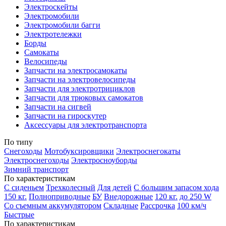
Электроскейты
Электромобили
Электромобили багги
Электротележки
Борды
Самокаты
Велосипеды
Запчасти на электросамокаты
Запчасти на электровелосипеды
Запчасти для электротрициклов
Запчасти для трюковых самокатов
Запчасти на сигвей
Запчасти на гироскутер
Аксессуары для электротранспорта
По типу
Снегоходы
Мотобуксировщики
Электроснегокаты
Электроснегоходы
Электросноуборды
Зимний транспорт
По характеристикам
С сиденьем
Трехколесный
Для детей
С большим запасом хода
150 кг.
Полноприводные
БУ
Внедорожные
120 кг.
до 250 W
Со съемным аккумулятором
Складные
Рассрочка
100 км/ч
Быстрые
По характеристикам