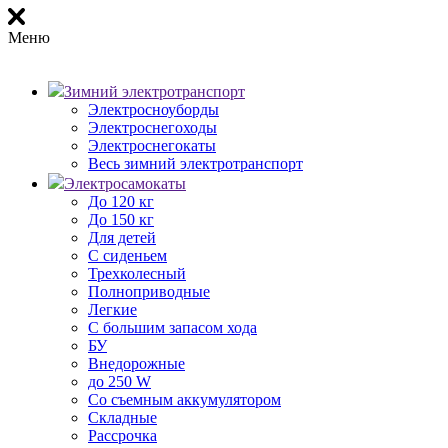
Меню
Зимний электротранспорт
Электросноуборды
Электроснегоходы
Электроснегокаты
Весь зимний электротранспорт
Электросамокаты
До 120 кг
До 150 кг
Для детей
С сиденьем
Трехколесный
Полноприводные
Легкие
С большим запасом хода
БУ
Внедорожные
до 250 W
Со съемным аккумулятором
Складные
Рассрочка