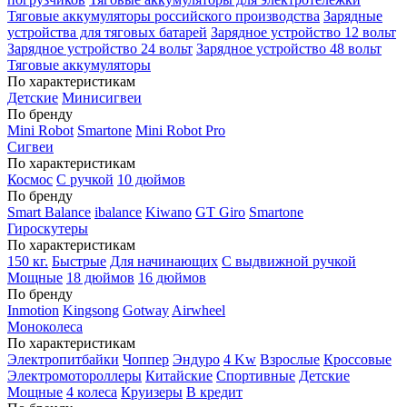
Тяговые аккумуляторы российского производства
Зарядные
устройства для тяговых батарей
Зарядное устройство 12 вольт
Зарядное устройство 24 вольт
Зарядное устройство 48 вольт
Тяговые аккумуляторы
По характеристикам
Детские
Минисигвеи
По бренду
Mini Robot
Smartone
Mini Robot Pro
Сигвеи
По характеристикам
Космос
С ручкой
10 дюймов
По бренду
Smart Balance
ibalance
Kiwano
GT Giro
Smartone
Гироскутеры
По характеристикам
150 кг.
Быстрые
Для начинающих
С выдвижной ручкой
Мощные
18 дюймов
16 дюймов
По бренду
Inmotion
Kingsong
Gotway
Airwheel
Моноколеса
По характеристикам
Электропитбайки
Чоппер
Эндуро
4 Kw
Взрослые
Кроссовые
Электромотороллеры
Китайские
Спортивные
Детские
Мощные
4 колеса
Круизеры
В кредит