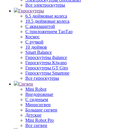
Все электроскутеры
Гироскутеры
6.5 дюймовые колеса
10.5 дюймовые колеса
С аквазащитой
С приложением ТаоТао
Космос
С ручкой
10 дюймов
Smart Balance
Гироскутеры ibalance
Гироскутеры Kiwano
Гироскутеры GT Giro
Гироскутеры Smartone
Все гироскутеры
Сигвеи
Mini Robot
Внедорожные
С сиденьем
Минисигвеи
Большие сигвеи
Детские
Mini Robot Pro
Все сигвеи