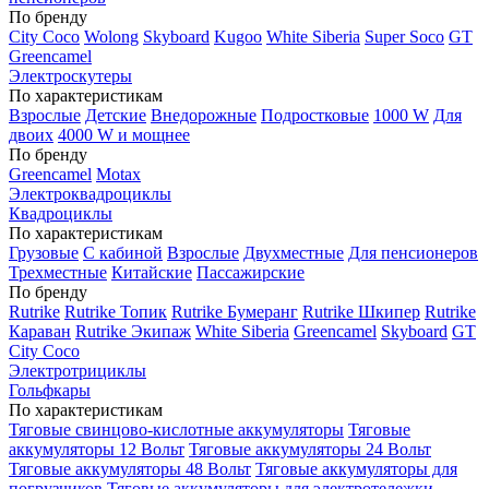
По бренду
City Coco
Wolong
Skyboard
Kugoo
White Siberia
Super Soco
GT
Greencamel
Электроскутеры
По характеристикам
Взрослые
Детские
Внедорожные
Подростковые
1000 W
Для
двоих
4000 W и мощнее
По бренду
Greencamel
Motax
Электроквадроциклы
Квадроциклы
По характеристикам
Грузовые
С кабиной
Взрослые
Двухместные
Для пенсионеров
Трехместные
Китайские
Пассажирские
По бренду
Rutrike
Rutrike Топик
Rutrike Бумеранг
Rutrike Шкипер
Rutrike
Караван
Rutrike Экипаж
White Siberia
Greencamel
Skyboard
GT
City Coco
Электротрициклы
Гольфкары
По характеристикам
Тяговые свинцово-кислотные аккумуляторы
Тяговые
аккумуляторы 12 Вольт
Тяговые аккумуляторы 24 Вольт
Тяговые аккумуляторы 48 Вольт
Тяговые аккумуляторы для
погрузчиков
Тяговые аккумуляторы для электротележки