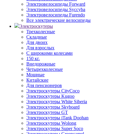
Электровелосипеды Forward
Электровелосипеды Syccyba
Электровелосипеды Furendo
Все электрические велосипеды
Электроскутеры
Трехколесные
Складные
Для двоих
Для взрослых
С широкими колесами
150 кг.
Внедорожные
Четырехколесные
Мощные
Китайские
Для пенсионеров
Электроскутеры CityCoco
Электроскутеры Kugoo
Электроскутеры White Siberia
Электроскутеры Skyboard
Электроскутеры GT
Электроскутеры iTank Doohan
Электроскутеры Wolong
Электроскутеры Super Soco
Электроскутеры Greencamel