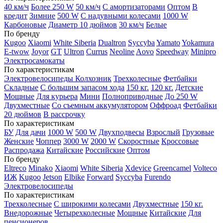
40 км/ч
Более 250 W
50 км/ч
С амортизаторами
Оптом
В
кредит
Зимние
500 W
С надувными колесами
1000 W
Карбоновые
Диаметр 10 дюймов
30 км/ч
Белые
По бренду
Kugoo
Xiaomi
White Siberia
Dualtron
Syccyba
Yamato
Yokamura
E-twow
Joyor
GT
Ultron
Currus
Neoline
Aovo
Speedway
Minipro
Электросамокаты
По характеристикам
Электровелосипеды Колхозник
Трехколесные
Фетбайки
Складные
С большим запасом хода
150 кг.
120 кг.
Детские
Мощные
Для курьера
Мини
Полноприводные
До 250 W
Двухместные
Со съемным аккумулятором
Оффроад
Фетбайки
20 дюймов
В рассрочку
По характеристикам
БУ
Для дачи
1000 W
500 W
Двухподвесы
Взрослый
Грузовые
Женские
Чоппер
3000 W
2000 W
Скоростные
Кроссовые
Распродажа
Китайские
Российские
Оптом
По бренду
Eltreco
Minako
Xiaomi
White Siberia
Xdevice
Greencamel
Volteco
ИЖ
Kugoo
Jetson
Elbike
Forward
Syccyba
Furendo
Электровелосипеды
По характеристикам
Трехколесные
С широкими колесами
Двухместные
150 кг.
Внедорожные
Четырехколесные
Мощные
Китайские
Для
пенсионеров