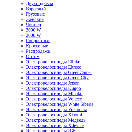
Двухподвесы
Взрослый
Грузовые
Женские
Чоппер
3000 W
2000 W
Скоростные
Кроссовые
Распродажа
Оптом
Электровелосипеды Elbike
Электровелосипеды Eltreco
Электровелосипеды GreenCamel
Электровелосипеды Green City
Электровелосипеды Jetson
Электровелосипеды Kugoo
Электровелосипеды Minako
Электровелосипеды Volteco
Электровелосипеды White Siberia
Электровелосипеды Yokamura
Электровелосипеды Xiaomi
Электровелосипеды Медведь
Электровелосипеды Xdevice
Электровелосипеды ИЖ