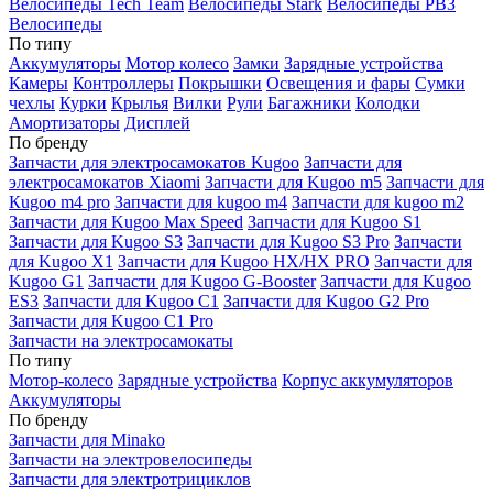
Велосипеды Tech Team
Велосипеды Stark
Велосипеды РВЗ
Велосипеды
По типу
Аккумуляторы
Мотор колесо
Замки
Зарядные устройства
Камеры
Контроллеры
Покрышки
Освещения и фары
Сумки
чехлы
Курки
Крылья
Вилки
Рули
Багажники
Колодки
Амортизаторы
Дисплей
По бренду
Запчасти для электросамокатов Kugoo
Запчасти для
электросамокатов Xiaomi
Запчасти для Kugoo m5
Запчасти для
Кugoo m4 pro
Запчасти для kugoo m4
Запчасти для kugoo m2
Запчасти для Kugoo Max Speed
Запчасти для Kugoo S1
Запчасти для Kugoo S3
Запчасти для Kugoo S3 Pro
Запчасти
для Kugoo X1
Запчасти для Kugoo HX/HX PRO
Запчасти для
Kugoo G1
Запчасти для Kugoo G-Booster
Запчасти для Kugoo
ES3
Запчасти для Kugoo C1
Запчасти для Kugoo G2 Pro
Запчасти для Kugoo C1 Pro
Запчасти на электросамокаты
По типу
Мотор-колесо
Зарядные устройства
Корпус аккумуляторов
Аккумуляторы
По бренду
Запчасти для Minako
Запчасти на электровелосипеды
Запчасти для электротрициклов