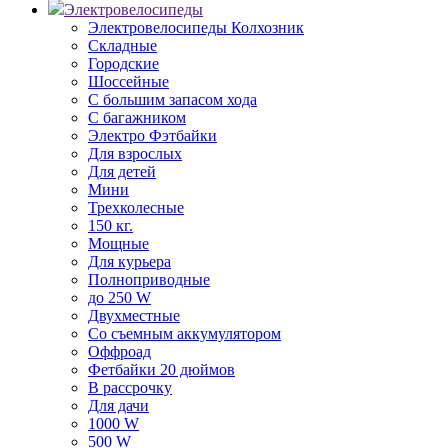
Электровелосипеды
Электровелосипеды Колхозник
Складные
Городские
Шоссейные
С большим запасом хода
С багажником
Электро Фэтбайки
Для взрослых
Для детей
Мини
Трехколесные
150 кг.
Мощные
Для курьера
Полноприводные
до 250 W
Двухместные
Со съемным аккумулятором
Оффроад
Фетбайки 20 дюймов
В рассрочку
Для дачи
1000 W
500 W