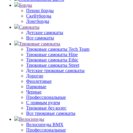
Борды
Пенни борды
Скейтборды
Лонгборды
Самокаты
Детские самокаты
Все самокаты
Трюковые самокаты
Трюковые самокаты Tech Team
Трюковые самокаты Hipe
Трюковые самокаты Ethic
Трюковые самокаты Street
Детские трюковые самокаты
Дорогие
Фиолетовые
Парковые
Черные
Профессиональные
С прямым рулем
Трюковые без колес
Все трюковые самокаты
Велосипеды
Велосипеды BMX
Профессиональные