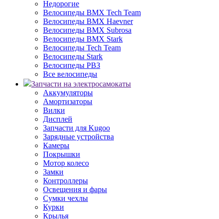
Недорогие
Велосипеды BMX Tech Team
Велосипеды BMX Haevner
Велосипеды BMX Subrosa
Велосипеды BMX Stark
Велосипеды Tech Team
Велосипеды Stark
Велосипеды РВЗ
Все велосипеды
Запчасти на электросамокаты
Аккумуляторы
Амортизаторы
Вилки
Дисплей
Запчасти для Kugoo
Зарядные устройства
Камеры
Покрышки
Мотор колесо
Замки
Контроллеры
Освещения и фары
Сумки чехлы
Курки
Крылья