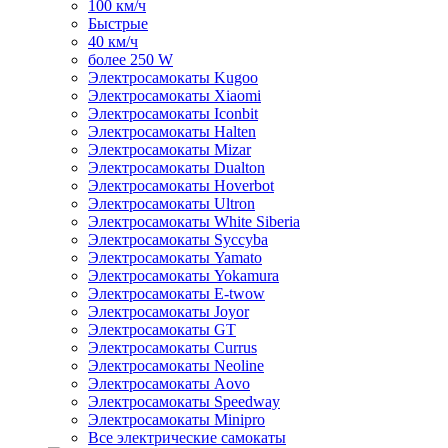
100 км/ч
Быстрые
40 км/ч
более 250 W
Электросамокаты Kugoo
Электросамокаты Xiaomi
Электросамокаты Iconbit
Электросамокаты Halten
Электросамокаты Mizar
Электросамокаты Dualton
Электросамокаты Hoverbot
Электросамокаты Ultron
Электросамокаты White Siberia
Электросамокаты Syccyba
Электросамокаты Yamato
Электросамокаты Yokamura
Электросамокаты E-twow
Электросамокаты Joyor
Электросамокаты GT
Электросамокаты Currus
Электросамокаты Neoline
Электросамокаты Aovo
Электросамокаты Speedway
Электросамокаты Minipro
Все электрические самокаты