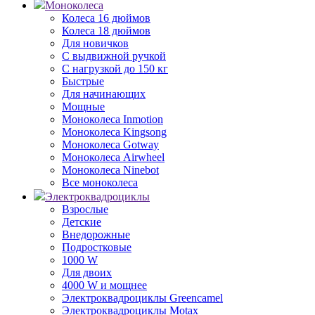
Моноколеса
Колеса 16 дюймов
Колеса 18 дюймов
Для новичков
С выдвижной ручкой
С нагрузкой до 150 кг
Быстрые
Для начинающих
Мощные
Моноколеса Inmotion
Моноколеса Kingsong
Моноколеса Gotway
Моноколеса Airwheel
Моноколеса Ninebot
Все моноколеса
Электроквадроциклы
Взрослые
Детские
Внедорожные
Подростковые
1000 W
Для двоих
4000 W и мощнее
Электроквадроциклы Greencamel
Электроквадроциклы Motax