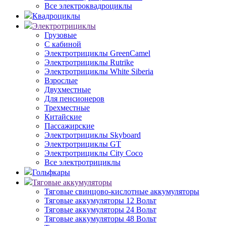
Все электроквадроциклы
Квадроциклы
Электротрициклы
Грузовые
С кабиной
Электротрициклы GreenCamel
Электротрициклы Rutrike
Электротрициклы White Siberia
Взрослые
Двухместные
Для пенсионеров
Трехместные
Китайские
Пассажирские
Электротрициклы Skyboard
Электротрициклы GT
Электротрициклы City Coco
Все электротрициклы
Гольфкары
Тяговые аккумуляторы
Тяговые свинцово-кислотные аккумуляторы
Тяговые аккумуляторы 12 Вольт
Тяговые аккумуляторы 24 Вольт
Тяговые аккумуляторы 48 Вольт