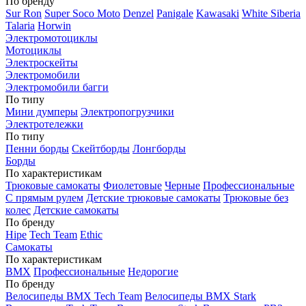
По бренду
Sur Ron
Super Soco Moto
Denzel
Panigale
Kawasaki
White Siberia
Talaria
Horwin
Электромотоциклы
Мотоциклы
Электроскейты
Электромобили
Электромобили багги
По типу
Мини думперы
Электропогрузчики
Электротележки
По типу
Пенни борды
Скейтборды
Лонгборды
Борды
По характеристикам
Трюковые самокаты
Фиолетовые
Черные
Профессиональные
С прямым рулем
Детские трюковые самокаты
Трюковые без
колес
Детские самокаты
По бренду
Hipe
Tech Team
Ethic
Самокаты
По характеристикам
BMX
Профессиональные
Недорогие
По бренду
Велосипеды BMX Tech Team
Велосипеды BMX Stark