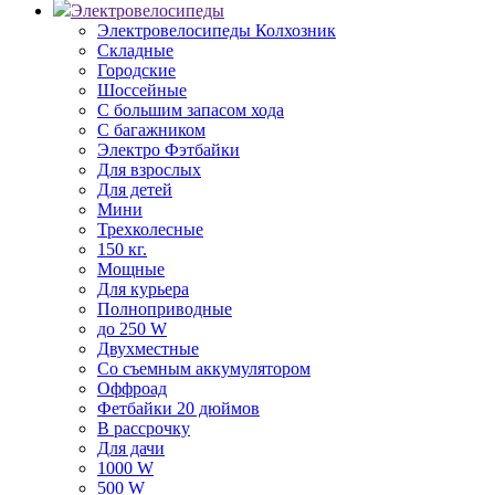
Электровелосипеды
Электровелосипеды Колхозник
Складные
Городские
Шоссейные
С большим запасом хода
С багажником
Электро Фэтбайки
Для взрослых
Для детей
Мини
Трехколесные
150 кг.
Мощные
Для курьера
Полноприводные
до 250 W
Двухместные
Со съемным аккумулятором
Оффроад
Фетбайки 20 дюймов
В рассрочку
Для дачи
1000 W
500 W