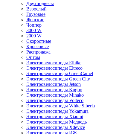
Двухподвесы
Взрослый
Грузовые
Женские
Чоппер
3000 W
2000 W
Скоростные
Кроссовые
Распродажа
Оптом
Электровелосипеды Elbike
Электровелосипеды Eltreco
Электровелосипеды GreenCamel
Электровелосипеды Green City
Электровелосипеды Jetson
Электровелосипеды Kugoo
Электровелосипеды Minako
Электровелосипеды Volteco
Электровелосипеды White Siberia
Электровелосипеды Yokamura
Электровелосипеды Xiaomi
Электровелосипеды Медведь
Электровелосипеды Xdevice
Электровелосипеды ИЖ