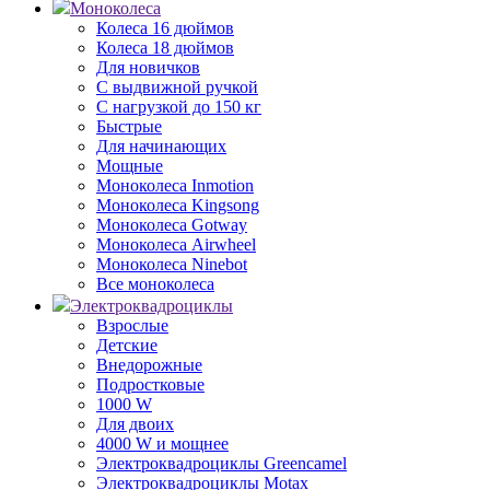
Моноколеса
Колеса 16 дюймов
Колеса 18 дюймов
Для новичков
С выдвижной ручкой
С нагрузкой до 150 кг
Быстрые
Для начинающих
Мощные
Моноколеса Inmotion
Моноколеса Kingsong
Моноколеса Gotway
Моноколеса Airwheel
Моноколеса Ninebot
Все моноколеса
Электроквадроциклы
Взрослые
Детские
Внедорожные
Подростковые
1000 W
Для двоих
4000 W и мощнее
Электроквадроциклы Greencamel
Электроквадроциклы Motax