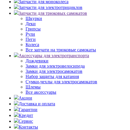
Запчасти для моноколеса
Запчасти для электротрициклов
Запчасти для трюковых самокатов
Шкурки
Деки
Грипсы
Рули
Пеги
Колеса
Все запчати на трюковые самокаты
Аксессуары для электротранспорта
Дождевики
Замки для электровелосипеда
Замки для электросамокатов
Набор защиты для катания
Сумки-чехлы для электросамокатов
Шлемы
Все аксессуары
Акции
Доставка и оплата
Гарантии
Кредит
Сервис
Контакты