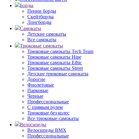
Борды
Пенни борды
Скейтборды
Лонгборды
Самокаты
Детские самокаты
Все самокаты
Трюковые самокаты
Трюковые самокаты Tech Team
Трюковые самокаты Hipe
Трюковые самокаты Ethic
Трюковые самокаты Street
Детские трюковые самокаты
Дорогие
Фиолетовые
Парковые
Черные
Профессиональные
С прямым рулем
Трюковые без колес
Все трюковые самокаты
Велосипеды
Велосипеды BMX
Профессиональные