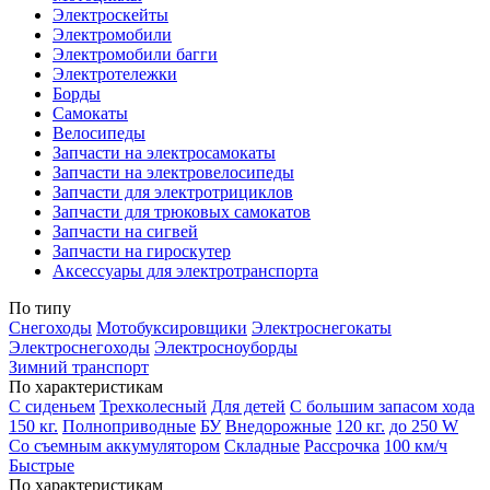
Электроскейты
Электромобили
Электромобили багги
Электротележки
Борды
Самокаты
Велосипеды
Запчасти на электросамокаты
Запчасти на электровелосипеды
Запчасти для электротрициклов
Запчасти для трюковых самокатов
Запчасти на сигвей
Запчасти на гироскутер
Аксессуары для электротранспорта
По типу
Снегоходы
Мотобуксировщики
Электроснегокаты
Электроснегоходы
Электросноуборды
Зимний транспорт
По характеристикам
С сиденьем
Трехколесный
Для детей
С большим запасом хода
150 кг.
Полноприводные
БУ
Внедорожные
120 кг.
до 250 W
Со съемным аккумулятором
Складные
Рассрочка
100 км/ч
Быстрые
По характеристикам