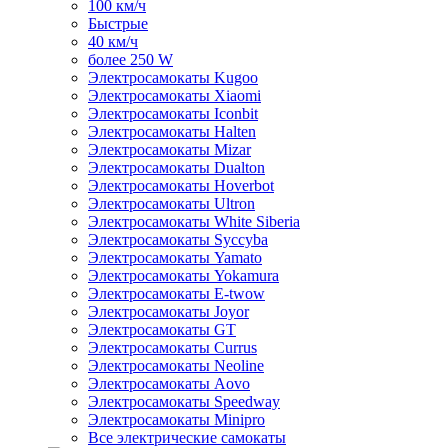
100 км/ч
Быстрые
40 км/ч
более 250 W
Электросамокаты Kugoo
Электросамокаты Xiaomi
Электросамокаты Iconbit
Электросамокаты Halten
Электросамокаты Mizar
Электросамокаты Dualton
Электросамокаты Hoverbot
Электросамокаты Ultron
Электросамокаты White Siberia
Электросамокаты Syccyba
Электросамокаты Yamato
Электросамокаты Yokamura
Электросамокаты E-twow
Электросамокаты Joyor
Электросамокаты GT
Электросамокаты Currus
Электросамокаты Neoline
Электросамокаты Aovo
Электросамокаты Speedway
Электросамокаты Minipro
Все электрические самокаты