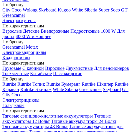
По бренду
City Coco
Wolong
Skyboard
Kugoo
White Siberia
Super Soco
GT
Greencamel
Электроскутеры
По характеристикам
Взрослые
Детские
Внедорожные
Подростковые
1000 W
Для
двоих
4000 W и мощнее
По бренду
Greencamel
Motax
Электроквадроциклы
Квадроциклы
По характеристикам
Грузовые
С кабиной
Взрослые
Двухместные
Для пенсионеров
Трехместные
Китайские
Пассажирские
По бренду
Rutrike
Rutrike Топик
Rutrike Бумеранг
Rutrike Шкипер
Rutrike
Караван
Rutrike Экипаж
White Siberia
Greencamel
Skyboard
GT
City Coco
Электротрициклы
Гольфкары
По характеристикам
Тяговые свинцово-кислотные аккумуляторы
Тяговые
аккумуляторы 12 Вольт
Тяговые аккумуляторы 24 Вольт
Тяговые аккумуляторы 48 Вольт
Тяговые аккумуляторы для
погрузчиков
Тяговые аккумуляторы для электротележки