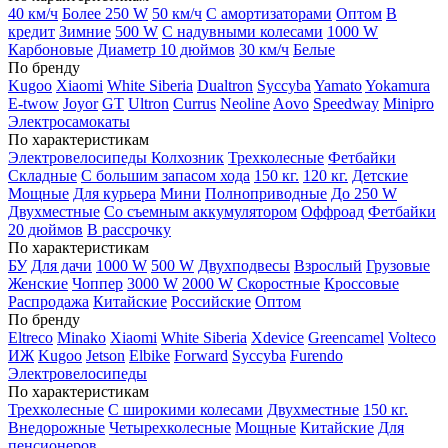
40 км/ч
Более 250 W
50 км/ч
С амортизаторами
Оптом
В
кредит
Зимние
500 W
С надувными колесами
1000 W
Карбоновые
Диаметр 10 дюймов
30 км/ч
Белые
По бренду
Kugoo
Xiaomi
White Siberia
Dualtron
Syccyba
Yamato
Yokamura
E-twow
Joyor
GT
Ultron
Currus
Neoline
Aovo
Speedway
Minipro
Электросамокаты
По характеристикам
Электровелосипеды Колхозник
Трехколесные
Фетбайки
Складные
С большим запасом хода
150 кг.
120 кг.
Детские
Мощные
Для курьера
Мини
Полноприводные
До 250 W
Двухместные
Со съемным аккумулятором
Оффроад
Фетбайки
20 дюймов
В рассрочку
По характеристикам
БУ
Для дачи
1000 W
500 W
Двухподвесы
Взрослый
Грузовые
Женские
Чоппер
3000 W
2000 W
Скоростные
Кроссовые
Распродажа
Китайские
Российские
Оптом
По бренду
Eltreco
Minako
Xiaomi
White Siberia
Xdevice
Greencamel
Volteco
ИЖ
Kugoo
Jetson
Elbike
Forward
Syccyba
Furendo
Электровелосипеды
По характеристикам
Трехколесные
С широкими колесами
Двухместные
150 кг.
Внедорожные
Четырехколесные
Мощные
Китайские
Для
пенсионеров