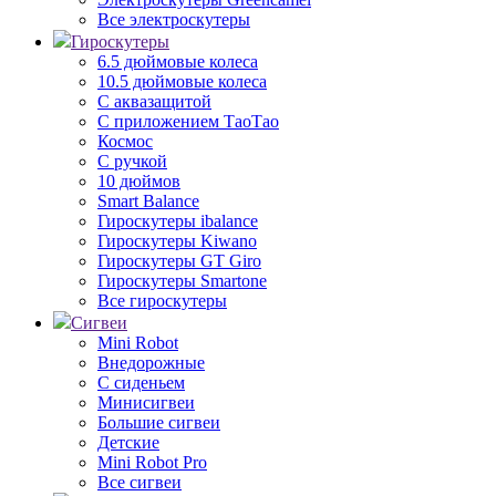
Все электроскутеры
Гироскутеры
6.5 дюймовые колеса
10.5 дюймовые колеса
С аквазащитой
С приложением ТаоТао
Космос
С ручкой
10 дюймов
Smart Balance
Гироскутеры ibalance
Гироскутеры Kiwano
Гироскутеры GT Giro
Гироскутеры Smartone
Все гироскутеры
Сигвеи
Mini Robot
Внедорожные
С сиденьем
Минисигвеи
Большие сигвеи
Детские
Mini Robot Pro
Все сигвеи