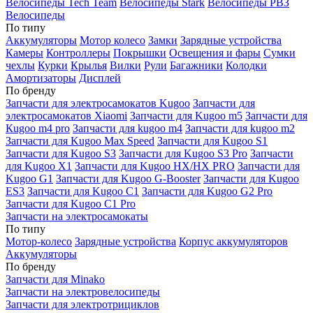
Велосипеды Tech Team
Велосипеды Stark
Велосипеды РВЗ
Велосипеды
По типу
Аккумуляторы
Мотор колесо
Замки
Зарядные устройства
Камеры
Контроллеры
Покрышки
Освещения и фары
Сумки
чехлы
Курки
Крылья
Вилки
Рули
Багажники
Колодки
Амортизаторы
Дисплей
По бренду
Запчасти для электросамокатов Kugoo
Запчасти для
электросамокатов Xiaomi
Запчасти для Kugoo m5
Запчасти для
Кugoo m4 pro
Запчасти для kugoo m4
Запчасти для kugoo m2
Запчасти для Kugoo Max Speed
Запчасти для Kugoo S1
Запчасти для Kugoo S3
Запчасти для Kugoo S3 Pro
Запчасти
для Kugoo X1
Запчасти для Kugoo HX/HX PRO
Запчасти для
Kugoo G1
Запчасти для Kugoo G-Booster
Запчасти для Kugoo
ES3
Запчасти для Kugoo C1
Запчасти для Kugoo G2 Pro
Запчасти для Kugoo C1 Pro
Запчасти на электросамокаты
По типу
Мотор-колесо
Зарядные устройства
Корпус аккумуляторов
Аккумуляторы
По бренду
Запчасти для Minako
Запчасти на электровелосипеды
Запчасти для электротрициклов