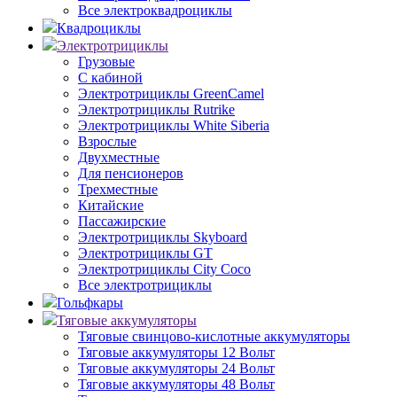
Все электроквадроциклы
Квадроциклы
Электротрициклы
Грузовые
С кабиной
Электротрициклы GreenCamel
Электротрициклы Rutrike
Электротрициклы White Siberia
Взрослые
Двухместные
Для пенсионеров
Трехместные
Китайские
Пассажирские
Электротрициклы Skyboard
Электротрициклы GT
Электротрициклы City Coco
Все электротрициклы
Гольфкары
Тяговые аккумуляторы
Тяговые свинцово-кислотные аккумуляторы
Тяговые аккумуляторы 12 Вольт
Тяговые аккумуляторы 24 Вольт
Тяговые аккумуляторы 48 Вольт