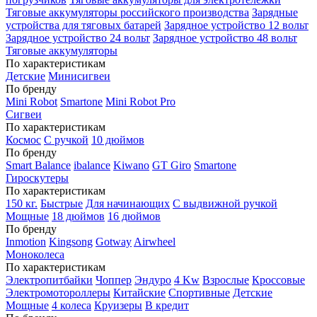
Тяговые аккумуляторы российского производства
Зарядные
устройства для тяговых батарей
Зарядное устройство 12 вольт
Зарядное устройство 24 вольт
Зарядное устройство 48 вольт
Тяговые аккумуляторы
По характеристикам
Детские
Минисигвеи
По бренду
Mini Robot
Smartone
Mini Robot Pro
Сигвеи
По характеристикам
Космос
С ручкой
10 дюймов
По бренду
Smart Balance
ibalance
Kiwano
GT Giro
Smartone
Гироскутеры
По характеристикам
150 кг.
Быстрые
Для начинающих
С выдвижной ручкой
Мощные
18 дюймов
16 дюймов
По бренду
Inmotion
Kingsong
Gotway
Airwheel
Моноколеса
По характеристикам
Электропитбайки
Чоппер
Эндуро
4 Kw
Взрослые
Кроссовые
Электромотороллеры
Китайские
Спортивные
Детские
Мощные
4 колеса
Круизеры
В кредит