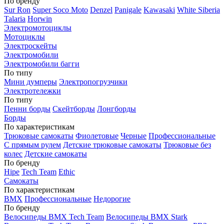
По бренду
Sur Ron
Super Soco Moto
Denzel
Panigale
Kawasaki
White Siberia
Talaria
Horwin
Электромотоциклы
Мотоциклы
Электроскейты
Электромобили
Электромобили багги
По типу
Мини думперы
Электропогрузчики
Электротележки
По типу
Пенни борды
Скейтборды
Лонгборды
Борды
По характеристикам
Трюковые самокаты
Фиолетовые
Черные
Профессиональные
С прямым рулем
Детские трюковые самокаты
Трюковые без
колес
Детские самокаты
По бренду
Hipe
Tech Team
Ethic
Самокаты
По характеристикам
BMX
Профессиональные
Недорогие
По бренду
Велосипеды BMX Tech Team
Велосипеды BMX Stark