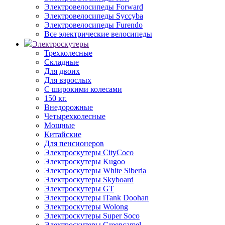
Электровелосипеды Forward
Электровелосипеды Syccyba
Электровелосипеды Furendo
Все электрические велосипеды
Электроскутеры
Трехколесные
Складные
Для двоих
Для взрослых
С широкими колесами
150 кг.
Внедорожные
Четырехколесные
Мощные
Китайские
Для пенсионеров
Электроскутеры CityCoco
Электроскутеры Kugoo
Электроскутеры White Siberia
Электроскутеры Skyboard
Электроскутеры GT
Электроскутеры iTank Doohan
Электроскутеры Wolong
Электроскутеры Super Soco
Электроскутеры Greencamel