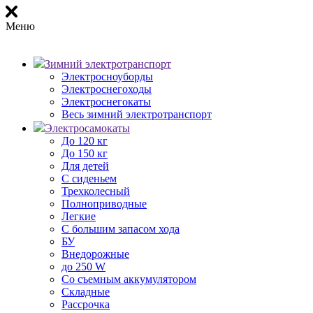
Меню
Зимний электротранспорт
Электросноуборды
Электроснегоходы
Электроснегокаты
Весь зимний электротранспорт
Электросамокаты
До 120 кг
До 150 кг
Для детей
С сиденьем
Трехколесный
Полноприводные
Легкие
С большим запасом хода
БУ
Внедорожные
до 250 W
Со съемным аккумулятором
Складные
Рассрочка