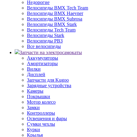
Недорогие
Велосипеды BMX Tech Team
Велосипеды BMX Haevner
Велосипеды BMX Subrosa
Велосипеды BMX Stark
Велосипеды Tech Team
Велосипеды Stark
Велосипеды РВЗ
Все велосипеды
Запчасти на электросамокаты
Аккумуляторы
Амортизаторы
Вилки
Дисплей
Запчасти для Kugoo
Зарядные устройства
Камеры
Покрышки
Мотор колесо
Замки
Контроллеры
Освещения и фары
Сумки чехлы
Курки
Крылья