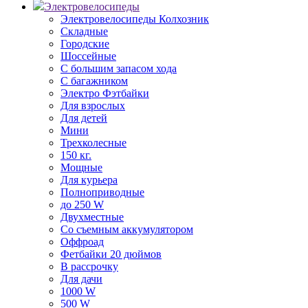
Электровелосипеды
Электровелосипеды Колхозник
Складные
Городские
Шоссейные
С большим запасом хода
С багажником
Электро Фэтбайки
Для взрослых
Для детей
Мини
Трехколесные
150 кг.
Мощные
Для курьера
Полноприводные
до 250 W
Двухместные
Со съемным аккумулятором
Оффроад
Фетбайки 20 дюймов
В рассрочку
Для дачи
1000 W
500 W