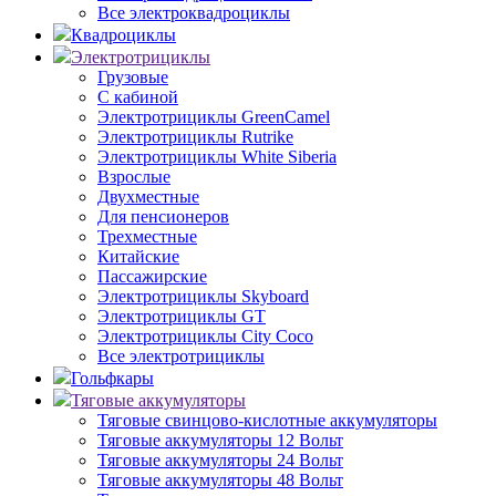
Все электроквадроциклы
Квадроциклы
Электротрициклы
Грузовые
С кабиной
Электротрициклы GreenCamel
Электротрициклы Rutrike
Электротрициклы White Siberia
Взрослые
Двухместные
Для пенсионеров
Трехместные
Китайские
Пассажирские
Электротрициклы Skyboard
Электротрициклы GT
Электротрициклы City Coco
Все электротрициклы
Гольфкары
Тяговые аккумуляторы
Тяговые свинцово-кислотные аккумуляторы
Тяговые аккумуляторы 12 Вольт
Тяговые аккумуляторы 24 Вольт
Тяговые аккумуляторы 48 Вольт