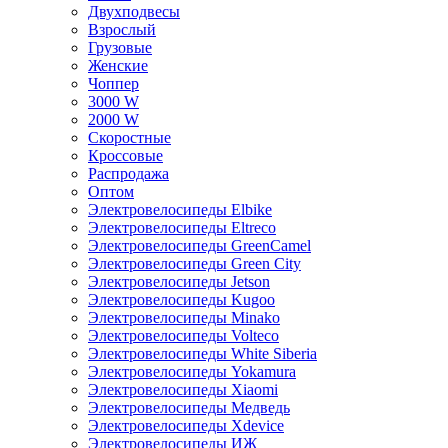
Двухподвесы
Взрослый
Грузовые
Женские
Чоппер
3000 W
2000 W
Скоростные
Кроссовые
Распродажа
Оптом
Электровелосипеды Elbike
Электровелосипеды Eltreco
Электровелосипеды GreenCamel
Электровелосипеды Green City
Электровелосипеды Jetson
Электровелосипеды Kugoo
Электровелосипеды Minako
Электровелосипеды Volteco
Электровелосипеды White Siberia
Электровелосипеды Yokamura
Электровелосипеды Xiaomi
Электровелосипеды Медведь
Электровелосипеды Xdevice
Электровелосипеды ИЖ