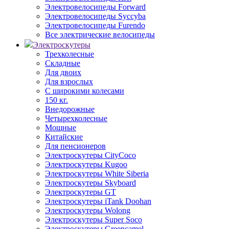
Электровелосипеды Forward
Электровелосипеды Syccyba
Электровелосипеды Furendo
Все электрические велосипеды
Электроскутеры
Трехколесные
Складные
Для двоих
Для взрослых
С широкими колесами
150 кг.
Внедорожные
Четырехколесные
Мощные
Китайские
Для пенсионеров
Электроскутеры CityCoco
Электроскутеры Kugoo
Электроскутеры White Siberia
Электроскутеры Skyboard
Электроскутеры GT
Электроскутеры iTank Doohan
Электроскутеры Wolong
Электроскутеры Super Soco
Электроскутеры Greencamel