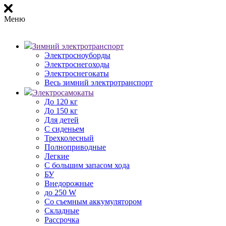
Меню
Зимний электротранспорт
Электросноуборды
Электроснегоходы
Электроснегокаты
Весь зимний электротранспорт
Электросамокаты
До 120 кг
До 150 кг
Для детей
С сиденьем
Трехколесный
Полноприводные
Легкие
С большим запасом хода
БУ
Внедорожные
до 250 W
Со съемным аккумулятором
Складные
Рассрочка