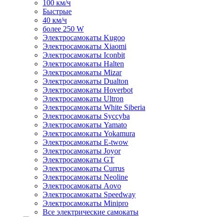
100 км/ч
Быстрые
40 км/ч
более 250 W
Электросамокаты Kugoo
Электросамокаты Xiaomi
Электросамокаты Iconbit
Электросамокаты Halten
Электросамокаты Mizar
Электросамокаты Dualton
Электросамокаты Hoverbot
Электросамокаты Ultron
Электросамокаты White Siberia
Электросамокаты Syccyba
Электросамокаты Yamato
Электросамокаты Yokamura
Электросамокаты E-twow
Электросамокаты Joyor
Электросамокаты GT
Электросамокаты Currus
Электросамокаты Neoline
Электросамокаты Aovo
Электросамокаты Speedway
Электросамокаты Minipro
Все электрические самокаты