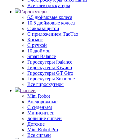
Все электроскутеры
Гироскутеры
6.5 дюймовые колеса
10.5 дюймовые колеса
С аквазащитой
С приложением ТаоТао
Космос
С ручкой
10 дюймов
Smart Balance
Гироскутеры ibalance
Гироскутеры Kiwano
Гироскутеры GT Giro
Гироскутеры Smartone
Все гироскутеры
Сигвеи
Mini Robot
Внедорожные
С сиденьем
Минисигвеи
Большие сигвеи
Детские
Mini Robot Pro
Все сигвеи