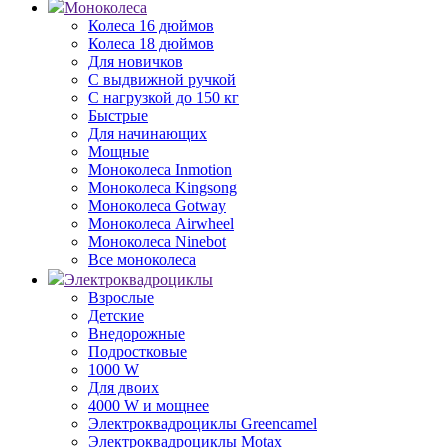
Моноколеса
Колеса 16 дюймов
Колеса 18 дюймов
Для новичков
С выдвижной ручкой
С нагрузкой до 150 кг
Быстрые
Для начинающих
Мощные
Моноколеса Inmotion
Моноколеса Kingsong
Моноколеса Gotway
Моноколеса Airwheel
Моноколеса Ninebot
Все моноколеса
Электроквадроциклы
Взрослые
Детские
Внедорожные
Подростковые
1000 W
Для двоих
4000 W и мощнее
Электроквадроциклы Greencamel
Электроквадроциклы Motax