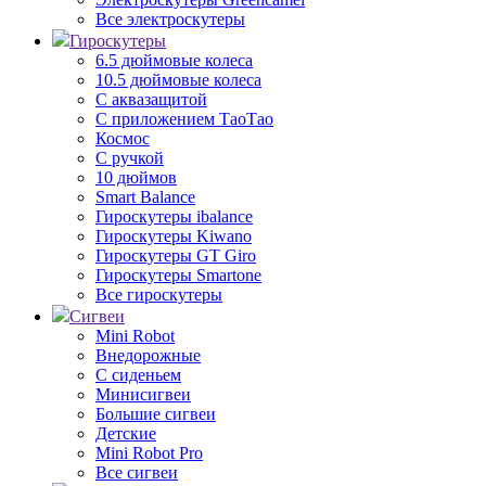
Все электроскутеры
Гироскутеры
6.5 дюймовые колеса
10.5 дюймовые колеса
С аквазащитой
С приложением ТаоТао
Космос
С ручкой
10 дюймов
Smart Balance
Гироскутеры ibalance
Гироскутеры Kiwano
Гироскутеры GT Giro
Гироскутеры Smartone
Все гироскутеры
Сигвеи
Mini Robot
Внедорожные
С сиденьем
Минисигвеи
Большие сигвеи
Детские
Mini Robot Pro
Все сигвеи