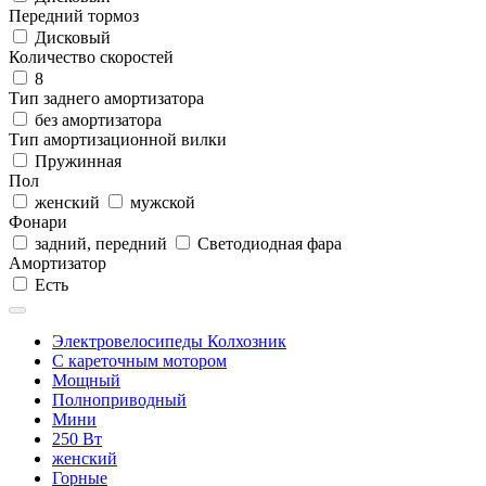
Передний тормоз
Дисковый
Количество скоростей
8
Тип заднего амортизатора
без амортизатора
Тип амортизационной вилки
Пружинная
Пол
женский
мужской
Фонари
задний, передний
Светодиодная фара
Амортизатор
Есть
Электровелосипеды Колхозник
С кареточным мотором
Мощный
Полноприводный
Мини
250 Вт
женский
Горные