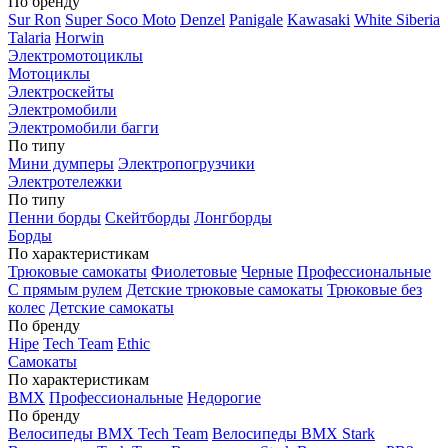
По бренду
Sur Ron
Super Soco Moto
Denzel
Panigale
Kawasaki
White Siberia
Talaria
Horwin
Электромотоциклы
Мотоциклы
Электроскейты
Электромобили
Электромобили багги
По типу
Мини думперы
Электропогрузчики
Электротележки
По типу
Пенни борды
Скейтборды
Лонгборды
Борды
По характеристикам
Трюковые самокаты
Фиолетовые
Черные
Профессиональные
С прямым рулем
Детские трюковые самокаты
Трюковые без
колес
Детские самокаты
По бренду
Hipe
Tech Team
Ethic
Самокаты
По характеристикам
BMX
Профессиональные
Недорогие
По бренду
Велосипеды BMX Tech Team
Велосипеды BMX Stark