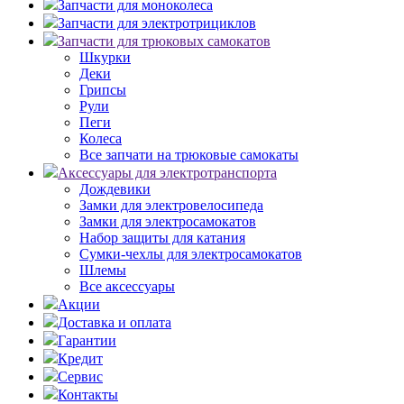
Запчасти для моноколеса
Запчасти для электротрициклов
Запчасти для трюковых самокатов
Шкурки
Деки
Грипсы
Рули
Пеги
Колеса
Все запчати на трюковые самокаты
Аксессуары для электротранспорта
Дождевики
Замки для электровелосипеда
Замки для электросамокатов
Набор защиты для катания
Сумки-чехлы для электросамокатов
Шлемы
Все аксессуары
Акции
Доставка и оплата
Гарантии
Кредит
Сервис
Контакты