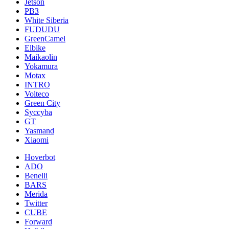
Jetson
РВЗ
White Siberia
FUDUDU
GreenCamel
Elbike
Maikaolin
Yokamura
Motax
INTRO
Volteco
Green City
Syccyba
GT
Yasmand
Xiaomi
Hoverbot
ADO
Benelli
BARS
Merida
Twitter
CUBE
Forward