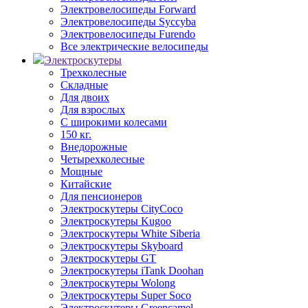
Электровелосипеды Forward
Электровелосипеды Syccyba
Электровелосипеды Furendo
Все электрические велосипеды
Электроскутеры
Трехколесные
Складные
Для двоих
Для взрослых
С широкими колесами
150 кг.
Внедорожные
Четырехколесные
Мощные
Китайские
Для пенсионеров
Электроскутеры CityCoco
Электроскутеры Kugoo
Электроскутеры White Siberia
Электроскутеры Skyboard
Электроскутеры GT
Электроскутеры iTank Doohan
Электроскутеры Wolong
Электроскутеры Super Soco
Электроскутеры Greencamel