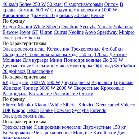
40 км/ч
Более 250 W
50 км/ч
С амортизаторами
Оптом
В
кредит
Зимние
500 W
С надувными колесами
1000 W
Карбоновые
Диаметр 10 дюймов
30 км/ч
Белые
По бренду
Kugoo
Xiaomi
White Siberia
Dualtron
Syccyba
Yamato
Yokamura
E-twow
Joyor
GT
Ultron
Currus
Neoline
Aovo
Speedway
Minipro
Электросамокаты
По характеристикам
Электровелосипеды Колхозник
Трехколесные
Фетбайки
Складные
С большим запасом хода
150 кг.
120 кг.
Детские
Мощные
Для курьера
Мини
Полноприводные
До 250 W
Двухместные
Со съемным аккумулятором
Оффроад
Фетбайки
20 дюймов
В рассрочку
По характеристикам
БУ
Для дачи
1000 W
500 W
Двухподвесы
Взрослый
Грузовые
Женские
Чоппер
3000 W
2000 W
Скоростные
Кроссовые
Распродажа
Китайские
Российские
Оптом
По бренду
Eltreco
Minako
Xiaomi
White Siberia
Xdevice
Greencamel
Volteco
ИЖ
Kugoo
Jetson
Elbike
Forward
Syccyba
Furendo
Электровелосипеды
По характеристикам
Трехколесные
С широкими колесами
Двухместные
150 кг.
Внедорожные
Четырехколесные
Мощные
Китайские
Для
пенсионеров