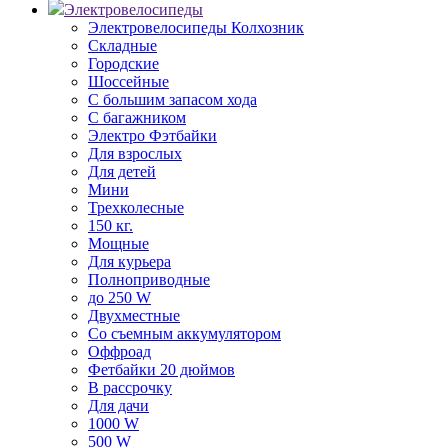
Электровелосипеды
Электровелосипеды Колхозник
Складные
Городские
Шоссейные
С большим запасом хода
С багажником
Электро Фэтбайки
Для взрослых
Для детей
Мини
Трехколесные
150 кг.
Мощные
Для курьера
Полноприводные
до 250 W
Двухместные
Со съемным аккумулятором
Оффроад
Фетбайки 20 дюймов
В рассрочку
Для дачи
1000 W
500 W