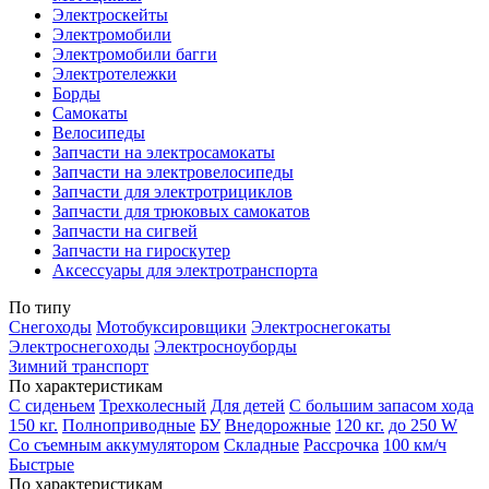
Электроскейты
Электромобили
Электромобили багги
Электротележки
Борды
Самокаты
Велосипеды
Запчасти на электросамокаты
Запчасти на электровелосипеды
Запчасти для электротрициклов
Запчасти для трюковых самокатов
Запчасти на сигвей
Запчасти на гироскутер
Аксессуары для электротранспорта
По типу
Снегоходы
Мотобуксировщики
Электроснегокаты
Электроснегоходы
Электросноуборды
Зимний транспорт
По характеристикам
С сиденьем
Трехколесный
Для детей
С большим запасом хода
150 кг.
Полноприводные
БУ
Внедорожные
120 кг.
до 250 W
Со съемным аккумулятором
Складные
Рассрочка
100 км/ч
Быстрые
По характеристикам