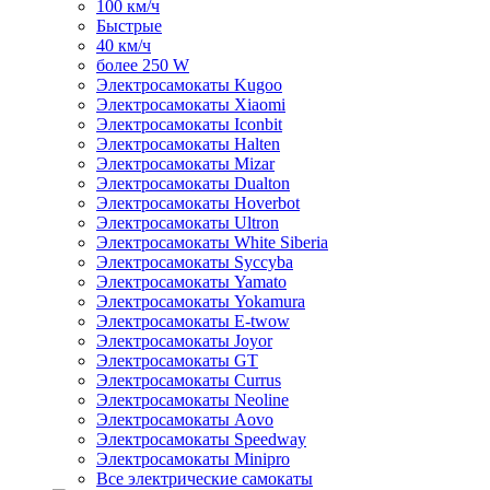
100 км/ч
Быстрые
40 км/ч
более 250 W
Электросамокаты Kugoo
Электросамокаты Xiaomi
Электросамокаты Iconbit
Электросамокаты Halten
Электросамокаты Mizar
Электросамокаты Dualton
Электросамокаты Hoverbot
Электросамокаты Ultron
Электросамокаты White Siberia
Электросамокаты Syccyba
Электросамокаты Yamato
Электросамокаты Yokamura
Электросамокаты E-twow
Электросамокаты Joyor
Электросамокаты GT
Электросамокаты Currus
Электросамокаты Neoline
Электросамокаты Aovo
Электросамокаты Speedway
Электросамокаты Minipro
Все электрические самокаты