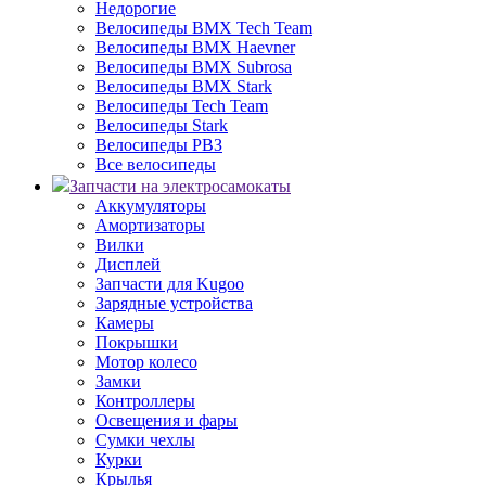
Недорогие
Велосипеды BMX Tech Team
Велосипеды BMX Haevner
Велосипеды BMX Subrosa
Велосипеды BMX Stark
Велосипеды Tech Team
Велосипеды Stark
Велосипеды РВЗ
Все велосипеды
Запчасти на электросамокаты
Аккумуляторы
Амортизаторы
Вилки
Дисплей
Запчасти для Kugoo
Зарядные устройства
Камеры
Покрышки
Мотор колесо
Замки
Контроллеры
Освещения и фары
Сумки чехлы
Курки
Крылья