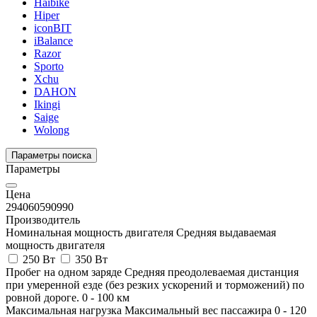
Haibike
Hiper
iconBIT
iBalance
Razor
Sporto
Xchu
DAHON
Ikingi
Saige
Wolong
Параметры поиска
Параметры
Цена
294060
590990
Производитель
Номинальная мощность двигателя
Средняя выдаваемая
мощность двигателя
250 Вт
350 Вт
Пробег на одном заряде
Средняя преодолеваемая дистанция
при умеренной езде (без резких ускорений и торможений) по
ровной дороге.
0
-
100
км
Максимальная нагрузка
Максимальный вес пассажира
0
-
120