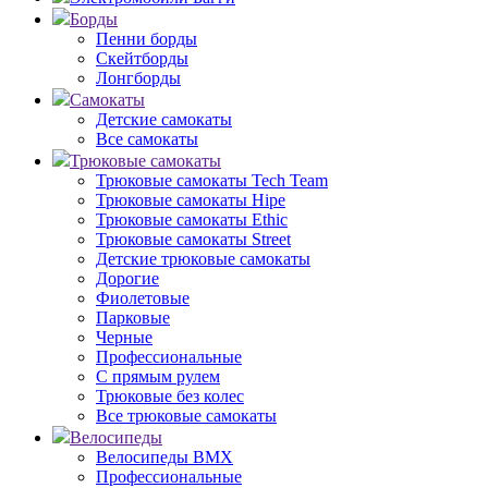
Борды
Пенни борды
Скейтборды
Лонгборды
Самокаты
Детские самокаты
Все самокаты
Трюковые самокаты
Трюковые самокаты Tech Team
Трюковые самокаты Hipe
Трюковые самокаты Ethic
Трюковые самокаты Street
Детские трюковые самокаты
Дорогие
Фиолетовые
Парковые
Черные
Профессиональные
С прямым рулем
Трюковые без колес
Все трюковые самокаты
Велосипеды
Велосипеды BMX
Профессиональные