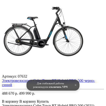
Артикул:
07632
Электровелосипед Cube Town RT Hybrid PRO 500 черно-
Для стабильной работы
синий
×
рекомендуем
отключить VPN
488 670 р.
499 990 р.
В корзину
В корзину
Купить
Электровелосипед Cube Town RT Hybrid PRO 500 (2021),