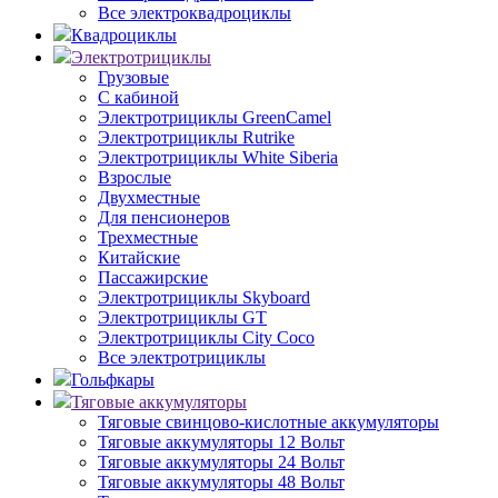
Все электроквадроциклы
Квадроциклы
Электротрициклы
Грузовые
С кабиной
Электротрициклы GreenCamel
Электротрициклы Rutrike
Электротрициклы White Siberia
Взрослые
Двухместные
Для пенсионеров
Трехместные
Китайские
Пассажирские
Электротрициклы Skyboard
Электротрициклы GT
Электротрициклы City Coco
Все электротрициклы
Гольфкары
Тяговые аккумуляторы
Тяговые свинцово-кислотные аккумуляторы
Тяговые аккумуляторы 12 Вольт
Тяговые аккумуляторы 24 Вольт
Тяговые аккумуляторы 48 Вольт