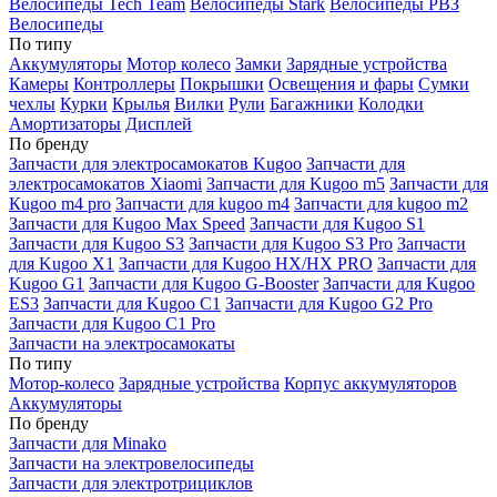
Велосипеды Tech Team
Велосипеды Stark
Велосипеды РВЗ
Велосипеды
По типу
Аккумуляторы
Мотор колесо
Замки
Зарядные устройства
Камеры
Контроллеры
Покрышки
Освещения и фары
Сумки
чехлы
Курки
Крылья
Вилки
Рули
Багажники
Колодки
Амортизаторы
Дисплей
По бренду
Запчасти для электросамокатов Kugoo
Запчасти для
электросамокатов Xiaomi
Запчасти для Kugoo m5
Запчасти для
Кugoo m4 pro
Запчасти для kugoo m4
Запчасти для kugoo m2
Запчасти для Kugoo Max Speed
Запчасти для Kugoo S1
Запчасти для Kugoo S3
Запчасти для Kugoo S3 Pro
Запчасти
для Kugoo X1
Запчасти для Kugoo HX/HX PRO
Запчасти для
Kugoo G1
Запчасти для Kugoo G-Booster
Запчасти для Kugoo
ES3
Запчасти для Kugoo C1
Запчасти для Kugoo G2 Pro
Запчасти для Kugoo C1 Pro
Запчасти на электросамокаты
По типу
Мотор-колесо
Зарядные устройства
Корпус аккумуляторов
Аккумуляторы
По бренду
Запчасти для Minako
Запчасти на электровелосипеды
Запчасти для электротрициклов