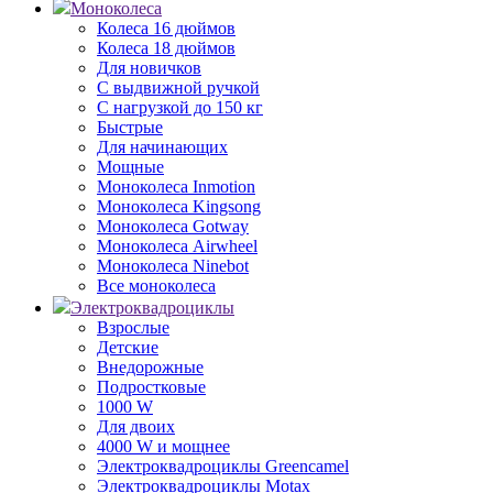
Моноколеса
Колеса 16 дюймов
Колеса 18 дюймов
Для новичков
С выдвижной ручкой
С нагрузкой до 150 кг
Быстрые
Для начинающих
Мощные
Моноколеса Inmotion
Моноколеса Kingsong
Моноколеса Gotway
Моноколеса Airwheel
Моноколеса Ninebot
Все моноколеса
Электроквадроциклы
Взрослые
Детские
Внедорожные
Подростковые
1000 W
Для двоих
4000 W и мощнее
Электроквадроциклы Greencamel
Электроквадроциклы Motax