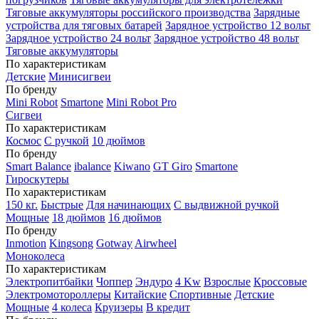
Тяговые аккумуляторы российского производства
Зарядные
устройства для тяговых батарей
Зарядное устройство 12 вольт
Зарядное устройство 24 вольт
Зарядное устройство 48 вольт
Тяговые аккумуляторы
По характеристикам
Детские
Минисигвеи
По бренду
Mini Robot
Smartone
Mini Robot Pro
Сигвеи
По характеристикам
Космос
С ручкой
10 дюймов
По бренду
Smart Balance
ibalance
Kiwano
GT Giro
Smartone
Гироскутеры
По характеристикам
150 кг.
Быстрые
Для начинающих
С выдвижной ручкой
Мощные
18 дюймов
16 дюймов
По бренду
Inmotion
Kingsong
Gotway
Airwheel
Моноколеса
По характеристикам
Электропитбайки
Чоппер
Эндуро
4 Kw
Взрослые
Кроссовые
Электромотороллеры
Китайские
Спортивные
Детские
Мощные
4 колеса
Круизеры
В кредит