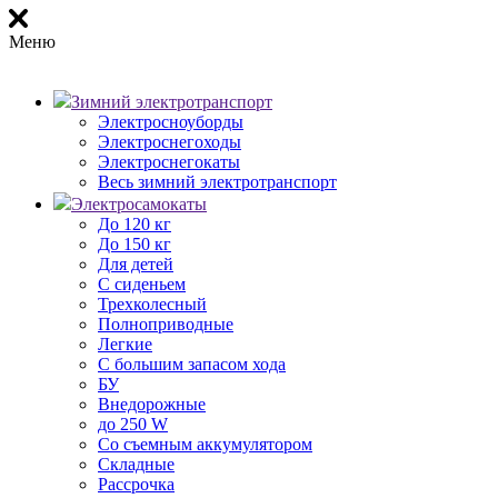
Меню
Зимний электротранспорт
Электросноуборды
Электроснегоходы
Электроснегокаты
Весь зимний электротранспорт
Электросамокаты
До 120 кг
До 150 кг
Для детей
С сиденьем
Трехколесный
Полноприводные
Легкие
С большим запасом хода
БУ
Внедорожные
до 250 W
Со съемным аккумулятором
Складные
Рассрочка