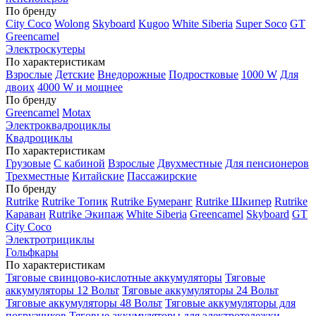
По бренду
City Coco
Wolong
Skyboard
Kugoo
White Siberia
Super Soco
GT
Greencamel
Электроскутеры
По характеристикам
Взрослые
Детские
Внедорожные
Подростковые
1000 W
Для
двоих
4000 W и мощнее
По бренду
Greencamel
Motax
Электроквадроциклы
Квадроциклы
По характеристикам
Грузовые
С кабиной
Взрослые
Двухместные
Для пенсионеров
Трехместные
Китайские
Пассажирские
По бренду
Rutrike
Rutrike Топик
Rutrike Бумеранг
Rutrike Шкипер
Rutrike
Караван
Rutrike Экипаж
White Siberia
Greencamel
Skyboard
GT
City Coco
Электротрициклы
Гольфкары
По характеристикам
Тяговые свинцово-кислотные аккумуляторы
Тяговые
аккумуляторы 12 Вольт
Тяговые аккумуляторы 24 Вольт
Тяговые аккумуляторы 48 Вольт
Тяговые аккумуляторы для
погрузчиков
Тяговые аккумуляторы для электротележки