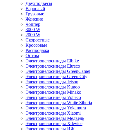
Двухподвесы
Взрослый
Грузовые
Женские
Чоппер
3000 W
2000 W
Скоростные
Кроссовые
Распродажа
Оптом
Электровелосипеды Elbike
Электровелосипеды Eltreco
Электровелосипеды GreenCamel
Электровелосипеды Green City
Электровелосипеды Jetson
Электровелосипеды Kugoo
Электровелосипеды Minako
Электровелосипеды Volteco
Электровелосипеды White Siberia
Электровелосипеды Yokamura
Электровелосипеды Xiaomi
Электровелосипеды Медведь
Электровелосипеды Xdevice
Электровелосипеды ИЖ