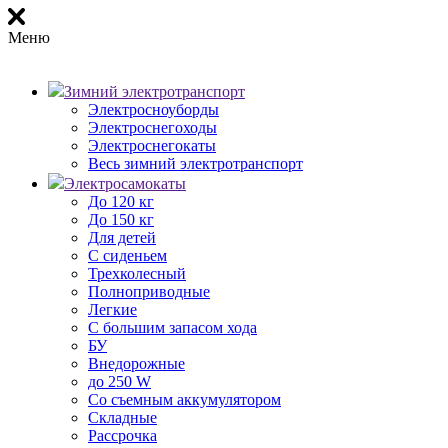
Меню
Зимний электротранспорт
Электросноуборды
Электроснегоходы
Электроснегокаты
Весь зимний электротранспорт
Электросамокаты
До 120 кг
До 150 кг
Для детей
С сиденьем
Трехколесный
Полноприводные
Легкие
С большим запасом хода
БУ
Внедорожные
до 250 W
Со съемным аккумулятором
Складные
Рассрочка