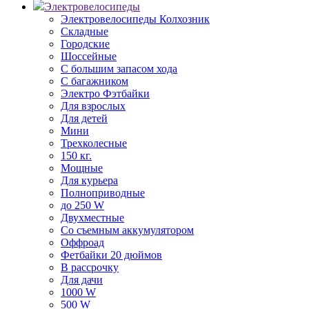
Электровелосипеды
Электровелосипеды Колхозник
Складные
Городские
Шоссейные
С большим запасом хода
С багажником
Электро Фэтбайки
Для взрослых
Для детей
Мини
Трехколесные
150 кг.
Мощные
Для курьера
Полноприводные
до 250 W
Двухместные
Со съемным аккумулятором
Оффроад
Фетбайки 20 дюймов
В рассрочку
Для дачи
1000 W
500 W