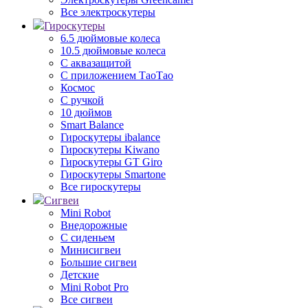
Все электроскутеры
Гироскутеры
6.5 дюймовые колеса
10.5 дюймовые колеса
С аквазащитой
С приложением ТаоТао
Космос
С ручкой
10 дюймов
Smart Balance
Гироскутеры ibalance
Гироскутеры Kiwano
Гироскутеры GT Giro
Гироскутеры Smartone
Все гироскутеры
Сигвеи
Mini Robot
Внедорожные
С сиденьем
Минисигвеи
Большие сигвеи
Детские
Mini Robot Pro
Все сигвеи