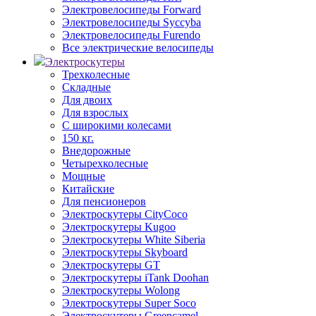
Электровелосипеды Forward
Электровелосипеды Syccyba
Электровелосипеды Furendo
Все электрические велосипеды
Электроскутеры
Трехколесные
Складные
Для двоих
Для взрослых
С широкими колесами
150 кг.
Внедорожные
Четырехколесные
Мощные
Китайские
Для пенсионеров
Электроскутеры CityCoco
Электроскутеры Kugoo
Электроскутеры White Siberia
Электроскутеры Skyboard
Электроскутеры GT
Электроскутеры iTank Doohan
Электроскутеры Wolong
Электроскутеры Super Soco
Электроскутеры Greencamel