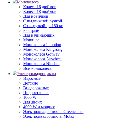
Моноколеса
Колеса 16 дюймов
Колеса 18 дюймов
Для новичков
С выдвижной ручкой
С нагрузкой до 150 кг
Быстрые
Для начинающих
Мощные
Моноколеса Inmotion
Моноколеса Kingsong
Моноколеса Gotway
Моноколеса Airwheel
Моноколеса Ninebot
Все моноколеса
Электроквадроциклы
Взрослые
Детские
Внедорожные
Подростковые
1000 W
Для двоих
4000 W и мощнее
Электроквадроциклы Greencamel
Электроквадроциклы Motax