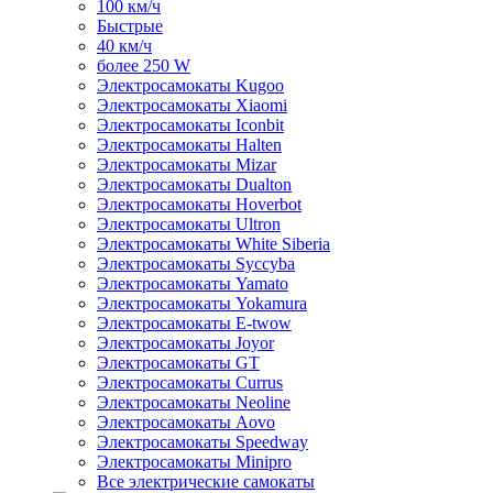
100 км/ч
Быстрые
40 км/ч
более 250 W
Электросамокаты Kugoo
Электросамокаты Xiaomi
Электросамокаты Iconbit
Электросамокаты Halten
Электросамокаты Mizar
Электросамокаты Dualton
Электросамокаты Hoverbot
Электросамокаты Ultron
Электросамокаты White Siberia
Электросамокаты Syccyba
Электросамокаты Yamato
Электросамокаты Yokamura
Электросамокаты E-twow
Электросамокаты Joyor
Электросамокаты GT
Электросамокаты Currus
Электросамокаты Neoline
Электросамокаты Aovo
Электросамокаты Speedway
Электросамокаты Minipro
Все электрические самокаты