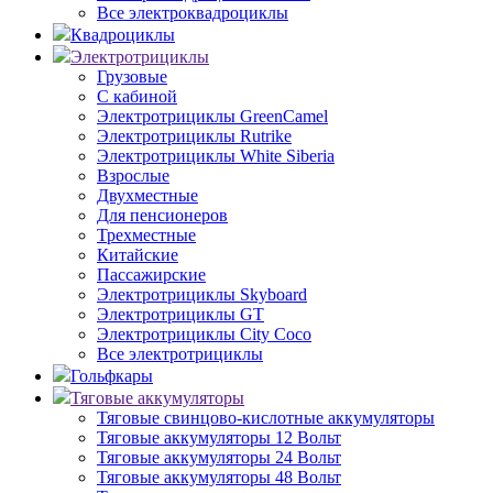
Все электроквадроциклы
Квадроциклы
Электротрициклы
Грузовые
С кабиной
Электротрициклы GreenCamel
Электротрициклы Rutrike
Электротрициклы White Siberia
Взрослые
Двухместные
Для пенсионеров
Трехместные
Китайские
Пассажирские
Электротрициклы Skyboard
Электротрициклы GT
Электротрициклы City Coco
Все электротрициклы
Гольфкары
Тяговые аккумуляторы
Тяговые свинцово-кислотные аккумуляторы
Тяговые аккумуляторы 12 Вольт
Тяговые аккумуляторы 24 Вольт
Тяговые аккумуляторы 48 Вольт