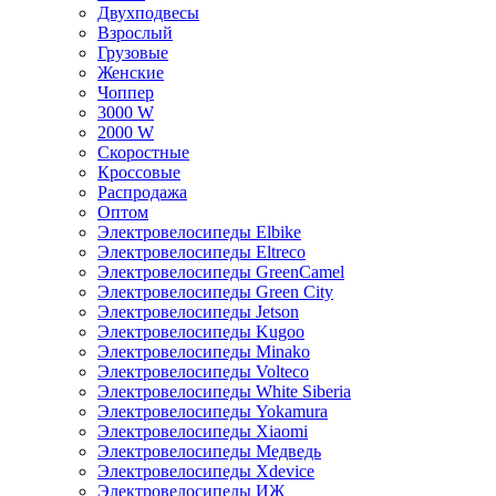
Двухподвесы
Взрослый
Грузовые
Женские
Чоппер
3000 W
2000 W
Скоростные
Кроссовые
Распродажа
Оптом
Электровелосипеды Elbike
Электровелосипеды Eltreco
Электровелосипеды GreenCamel
Электровелосипеды Green City
Электровелосипеды Jetson
Электровелосипеды Kugoo
Электровелосипеды Minako
Электровелосипеды Volteco
Электровелосипеды White Siberia
Электровелосипеды Yokamura
Электровелосипеды Xiaomi
Электровелосипеды Медведь
Электровелосипеды Xdevice
Электровелосипеды ИЖ