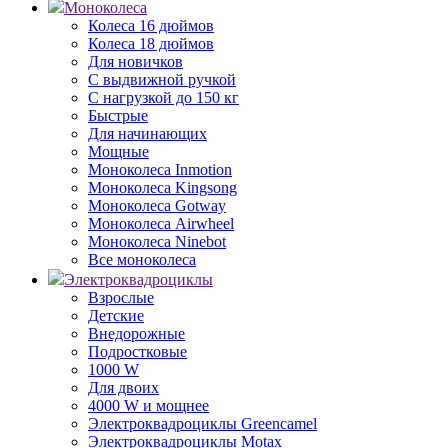
Моноколеса
Колеса 16 дюймов
Колеса 18 дюймов
Для новичков
С выдвижной ручкой
С нагрузкой до 150 кг
Быстрые
Для начинающих
Мощные
Моноколеса Inmotion
Моноколеса Kingsong
Моноколеса Gotway
Моноколеса Airwheel
Моноколеса Ninebot
Все моноколеса
Электроквадроциклы
Взрослые
Детские
Внедорожные
Подростковые
1000 W
Для двоих
4000 W и мощнее
Электроквадроциклы Greencamel
Электроквадроциклы Motax