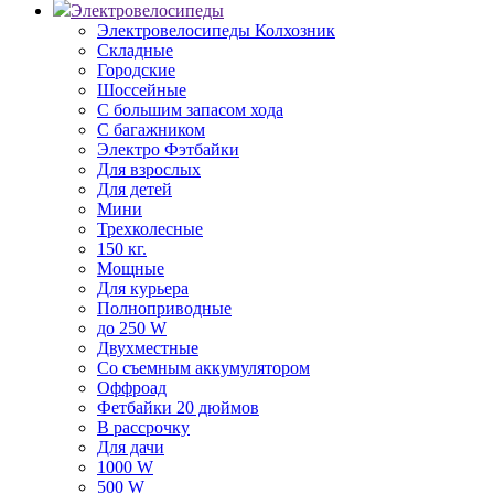
Электровелосипеды
Электровелосипеды Колхозник
Складные
Городские
Шоссейные
С большим запасом хода
С багажником
Электро Фэтбайки
Для взрослых
Для детей
Мини
Трехколесные
150 кг.
Мощные
Для курьера
Полноприводные
до 250 W
Двухместные
Со съемным аккумулятором
Оффроад
Фетбайки 20 дюймов
В рассрочку
Для дачи
1000 W
500 W