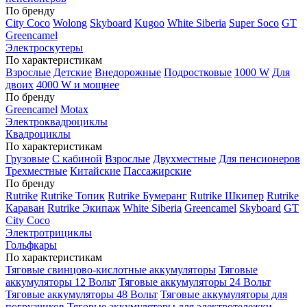
По бренду
City Coco
Wolong
Skyboard
Kugoo
White Siberia
Super Soco
GT
Greencamel
Электроскутеры
По характеристикам
Взрослые
Детские
Внедорожные
Подростковые
1000 W
Для
двоих
4000 W и мощнее
По бренду
Greencamel
Motax
Электроквадроциклы
Квадроциклы
По характеристикам
Грузовые
С кабиной
Взрослые
Двухместные
Для пенсионеров
Трехместные
Китайские
Пассажирские
По бренду
Rutrike
Rutrike Топик
Rutrike Бумеранг
Rutrike Шкипер
Rutrike
Караван
Rutrike Экипаж
White Siberia
Greencamel
Skyboard
GT
City Coco
Электротрициклы
Гольфкары
По характеристикам
Тяговые свинцово-кислотные аккумуляторы
Тяговые
аккумуляторы 12 Вольт
Тяговые аккумуляторы 24 Вольт
Тяговые аккумуляторы 48 Вольт
Тяговые аккумуляторы для
погрузчиков
Тяговые аккумуляторы для электротележки