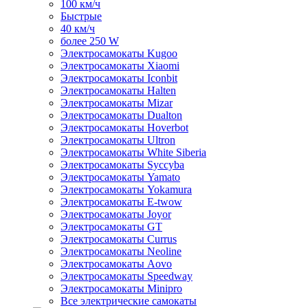
100 км/ч
Быстрые
40 км/ч
более 250 W
Электросамокаты Kugoo
Электросамокаты Xiaomi
Электросамокаты Iconbit
Электросамокаты Halten
Электросамокаты Mizar
Электросамокаты Dualton
Электросамокаты Hoverbot
Электросамокаты Ultron
Электросамокаты White Siberia
Электросамокаты Syccyba
Электросамокаты Yamato
Электросамокаты Yokamura
Электросамокаты E-twow
Электросамокаты Joyor
Электросамокаты GT
Электросамокаты Currus
Электросамокаты Neoline
Электросамокаты Aovo
Электросамокаты Speedway
Электросамокаты Minipro
Все электрические самокаты