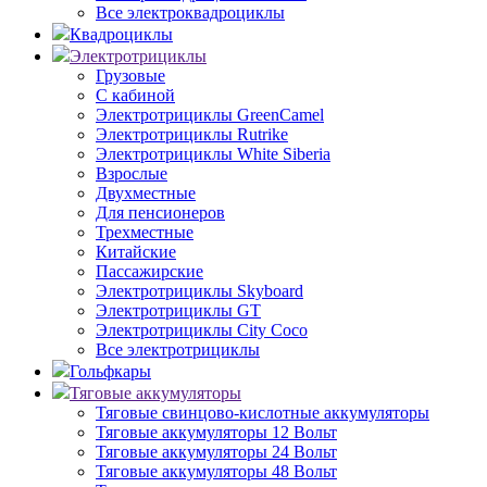
Все электроквадроциклы
Квадроциклы
Электротрициклы
Грузовые
С кабиной
Электротрициклы GreenCamel
Электротрициклы Rutrike
Электротрициклы White Siberia
Взрослые
Двухместные
Для пенсионеров
Трехместные
Китайские
Пассажирские
Электротрициклы Skyboard
Электротрициклы GT
Электротрициклы City Coco
Все электротрициклы
Гольфкары
Тяговые аккумуляторы
Тяговые свинцово-кислотные аккумуляторы
Тяговые аккумуляторы 12 Вольт
Тяговые аккумуляторы 24 Вольт
Тяговые аккумуляторы 48 Вольт