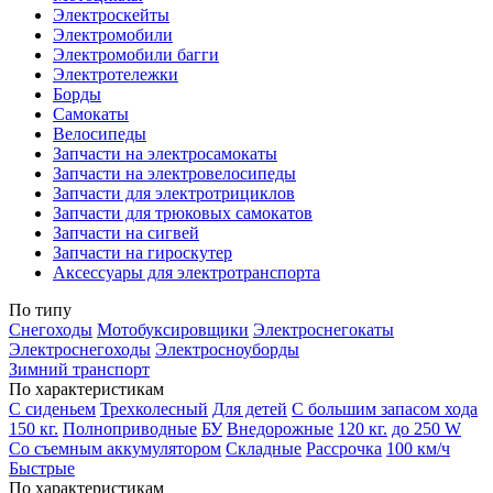
Электроскейты
Электромобили
Электромобили багги
Электротележки
Борды
Самокаты
Велосипеды
Запчасти на электросамокаты
Запчасти на электровелосипеды
Запчасти для электротрициклов
Запчасти для трюковых самокатов
Запчасти на сигвей
Запчасти на гироскутер
Аксессуары для электротранспорта
По типу
Снегоходы
Мотобуксировщики
Электроснегокаты
Электроснегоходы
Электросноуборды
Зимний транспорт
По характеристикам
С сиденьем
Трехколесный
Для детей
С большим запасом хода
150 кг.
Полноприводные
БУ
Внедорожные
120 кг.
до 250 W
Со съемным аккумулятором
Складные
Рассрочка
100 км/ч
Быстрые
По характеристикам