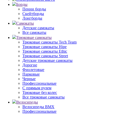
Борды
Пенни борды
Скейтборды
Лонгборды
Самокаты
Детские самокаты
Все самокаты
Трюковые самокаты
Трюковые самокаты Tech Team
Трюковые самокаты Hipe
Трюковые самокаты Ethic
Трюковые самокаты Street
Детские трюковые самокаты
Дорогие
Фиолетовые
Парковые
Черные
Профессиональные
С прямым рулем
Трюковые без колес
Все трюковые самокаты
Велосипеды
Велосипеды BMX
Профессиональные