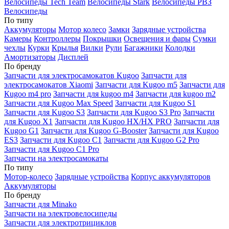
Велосипеды Tech Team
Велосипеды Stark
Велосипеды РВЗ
Велосипеды
По типу
Аккумуляторы
Мотор колесо
Замки
Зарядные устройства
Камеры
Контроллеры
Покрышки
Освещения и фары
Сумки
чехлы
Курки
Крылья
Вилки
Рули
Багажники
Колодки
Амортизаторы
Дисплей
По бренду
Запчасти для электросамокатов Kugoo
Запчасти для
электросамокатов Xiaomi
Запчасти для Kugoo m5
Запчасти для
Кugoo m4 pro
Запчасти для kugoo m4
Запчасти для kugoo m2
Запчасти для Kugoo Max Speed
Запчасти для Kugoo S1
Запчасти для Kugoo S3
Запчасти для Kugoo S3 Pro
Запчасти
для Kugoo X1
Запчасти для Kugoo HX/HX PRO
Запчасти для
Kugoo G1
Запчасти для Kugoo G-Booster
Запчасти для Kugoo
ES3
Запчасти для Kugoo C1
Запчасти для Kugoo G2 Pro
Запчасти для Kugoo C1 Pro
Запчасти на электросамокаты
По типу
Мотор-колесо
Зарядные устройства
Корпус аккумуляторов
Аккумуляторы
По бренду
Запчасти для Minako
Запчасти на электровелосипеды
Запчасти для электротрициклов