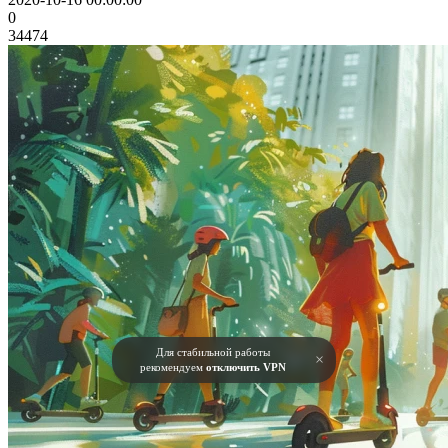
0
34474
Для стабильной работы
×
рекомендуем
отключить VPN