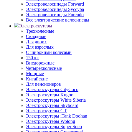
Электровелосипеды Forward
Электровелосипеды Syccyba
Электровелосипеды Furendo
Все электрические велосипеды
Электроскутеры
Трехколесные
Складные
Для двоих
Для взрослых
С широкими колесами
150 кг.
Внедорожные
Четырехколесные
Мощные
Китайские
Для пенсионеров
Электроскутеры CityCoco
Электроскутеры Kugoo
Электроскутеры White Siberia
Электроскутеры Skyboard
Электроскутеры GT
Электроскутеры iTank Doohan
Электроскутеры Wolong
Электроскутеры Super Soco
Электроскутеры Greencamel