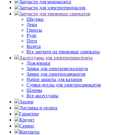
Запчасти для моноколеса
Запчасти для электротрициклов
Запчасти для трюковых самокатов
Шкурки
Деки
Грипсы
Рули
Пеги
Колеса
Все запчати на трюковые самокаты
Аксессуары для электротранспорта
Дождевики
Замки для электровелосипеда
Замки для электросамокатов
Набор защиты для катания
Сумки-чехлы для электросамокатов
Шлемы
Все аксессуары
Акции
Доставка и оплата
Гарантии
Кредит
Сервис
Контакты