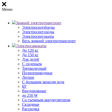
Меню
Зимний электротранспорт
Электросноуборды
Электроснегоходы
Электроснегокаты
Весь зимний электротранспорт
Электросамокаты
До 120 кг
До 150 кг
Для детей
С сиденьем
Трехколесный
Полноприводные
Легкие
С большим запасом хода
БУ
Внедорожные
до 250 W
Со съемным аккумулятором
Складные
Рассрочка