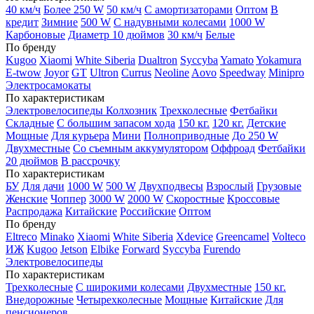
40 км/ч
Более 250 W
50 км/ч
С амортизаторами
Оптом
В
кредит
Зимние
500 W
С надувными колесами
1000 W
Карбоновые
Диаметр 10 дюймов
30 км/ч
Белые
По бренду
Kugoo
Xiaomi
White Siberia
Dualtron
Syccyba
Yamato
Yokamura
E-twow
Joyor
GT
Ultron
Currus
Neoline
Aovo
Speedway
Minipro
Электросамокаты
По характеристикам
Электровелосипеды Колхозник
Трехколесные
Фетбайки
Складные
С большим запасом хода
150 кг.
120 кг.
Детские
Мощные
Для курьера
Мини
Полноприводные
До 250 W
Двухместные
Со съемным аккумулятором
Оффроад
Фетбайки
20 дюймов
В рассрочку
По характеристикам
БУ
Для дачи
1000 W
500 W
Двухподвесы
Взрослый
Грузовые
Женские
Чоппер
3000 W
2000 W
Скоростные
Кроссовые
Распродажа
Китайские
Российские
Оптом
По бренду
Eltreco
Minako
Xiaomi
White Siberia
Xdevice
Greencamel
Volteco
ИЖ
Kugoo
Jetson
Elbike
Forward
Syccyba
Furendo
Электровелосипеды
По характеристикам
Трехколесные
С широкими колесами
Двухместные
150 кг.
Внедорожные
Четырехколесные
Мощные
Китайские
Для
пенсионеров