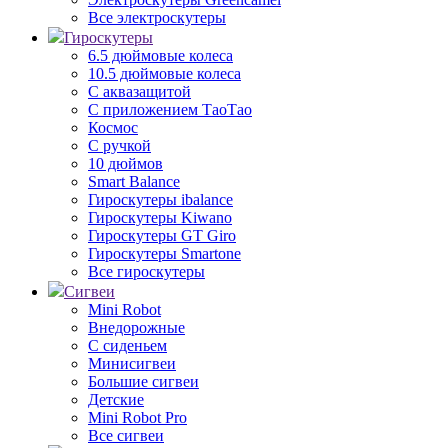
Все электроскутеры
Гироскутеры
6.5 дюймовые колеса
10.5 дюймовые колеса
С аквазащитой
С приложением ТаоТао
Космос
С ручкой
10 дюймов
Smart Balance
Гироскутеры ibalance
Гироскутеры Kiwano
Гироскутеры GT Giro
Гироскутеры Smartone
Все гироскутеры
Сигвеи
Mini Robot
Внедорожные
С сиденьем
Минисигвеи
Большие сигвеи
Детские
Mini Robot Pro
Все сигвеи