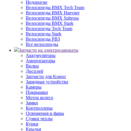
Недорогие
Велосипеды BMX Tech Team
Велосипеды BMX Haevner
Велосипеды BMX Subrosa
Велосипеды BMX Stark
Велосипеды Tech Team
Велосипеды Stark
Велосипеды РВЗ
Все велосипеды
Запчасти на электросамокаты
Аккумуляторы
Амортизаторы
Вилки
Дисплей
Запчасти для Kugoo
Зарядные устройства
Камеры
Покрышки
Мотор колесо
Замки
Контроллеры
Освещения и фары
Сумки чехлы
Курки
Крылья