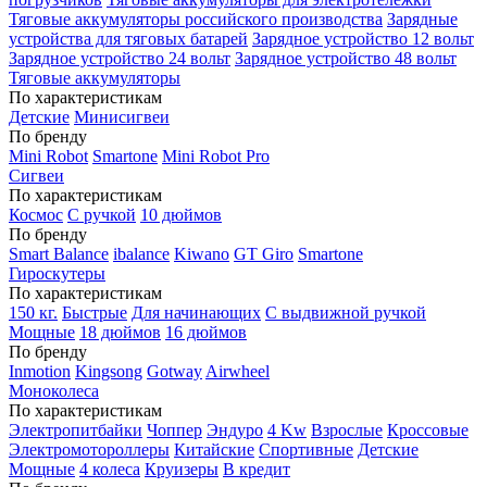
Тяговые аккумуляторы российского производства
Зарядные
устройства для тяговых батарей
Зарядное устройство 12 вольт
Зарядное устройство 24 вольт
Зарядное устройство 48 вольт
Тяговые аккумуляторы
По характеристикам
Детские
Минисигвеи
По бренду
Mini Robot
Smartone
Mini Robot Pro
Сигвеи
По характеристикам
Космос
С ручкой
10 дюймов
По бренду
Smart Balance
ibalance
Kiwano
GT Giro
Smartone
Гироскутеры
По характеристикам
150 кг.
Быстрые
Для начинающих
С выдвижной ручкой
Мощные
18 дюймов
16 дюймов
По бренду
Inmotion
Kingsong
Gotway
Airwheel
Моноколеса
По характеристикам
Электропитбайки
Чоппер
Эндуро
4 Kw
Взрослые
Кроссовые
Электромотороллеры
Китайские
Спортивные
Детские
Мощные
4 колеса
Круизеры
В кредит