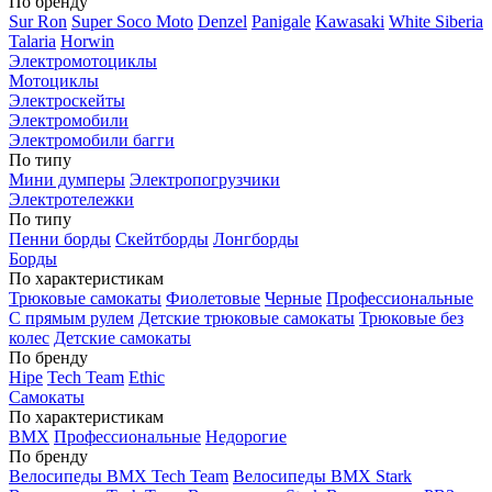
По бренду
Sur Ron
Super Soco Moto
Denzel
Panigale
Kawasaki
White Siberia
Talaria
Horwin
Электромотоциклы
Мотоциклы
Электроскейты
Электромобили
Электромобили багги
По типу
Мини думперы
Электропогрузчики
Электротележки
По типу
Пенни борды
Скейтборды
Лонгборды
Борды
По характеристикам
Трюковые самокаты
Фиолетовые
Черные
Профессиональные
С прямым рулем
Детские трюковые самокаты
Трюковые без
колес
Детские самокаты
По бренду
Hipe
Tech Team
Ethic
Самокаты
По характеристикам
BMX
Профессиональные
Недорогие
По бренду
Велосипеды BMX Tech Team
Велосипеды BMX Stark