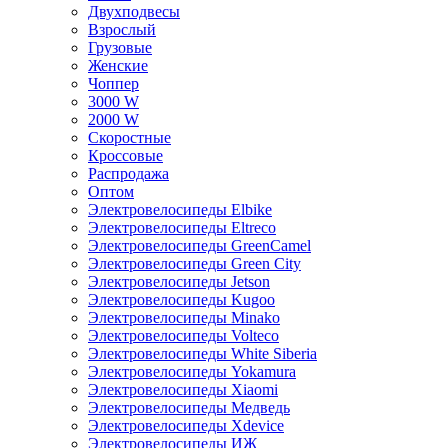
Двухподвесы
Взрослый
Грузовые
Женские
Чоппер
3000 W
2000 W
Скоростные
Кроссовые
Распродажа
Оптом
Электровелосипеды Elbike
Электровелосипеды Eltreco
Электровелосипеды GreenCamel
Электровелосипеды Green City
Электровелосипеды Jetson
Электровелосипеды Kugoo
Электровелосипеды Minako
Электровелосипеды Volteco
Электровелосипеды White Siberia
Электровелосипеды Yokamura
Электровелосипеды Xiaomi
Электровелосипеды Медведь
Электровелосипеды Xdevice
Электровелосипеды ИЖ