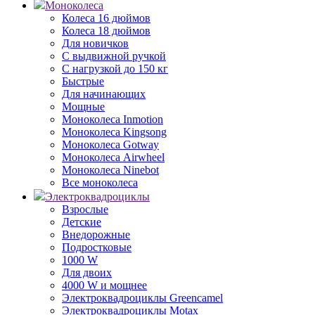
Моноколеса
Колеса 16 дюймов
Колеса 18 дюймов
Для новичков
С выдвижной ручкой
С нагрузкой до 150 кг
Быстрые
Для начинающих
Мощные
Моноколеса Inmotion
Моноколеса Kingsong
Моноколеса Gotway
Моноколеса Airwheel
Моноколеса Ninebot
Все моноколеса
Электроквадроциклы
Взрослые
Детские
Внедорожные
Подростковые
1000 W
Для двоих
4000 W и мощнее
Электроквадроциклы Greencamel
Электроквадроциклы Motax