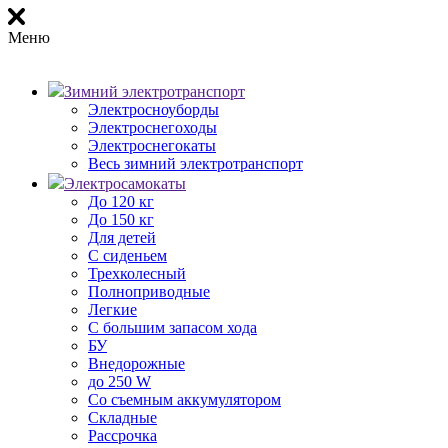
Меню
Зимний электротранспорт
Электросноуборды
Электроснегоходы
Электроснегокаты
Весь зимний электротранспорт
Электросамокаты
До 120 кг
До 150 кг
Для детей
С сиденьем
Трехколесный
Полноприводные
Легкие
С большим запасом хода
БУ
Внедорожные
до 250 W
Со съемным аккумулятором
Складные
Рассрочка