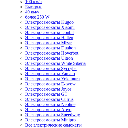
100 км/ч
Быстрые
40 км/ч
более 250 W
Электросамокаты Kugoo
Электросамокаты Xiaomi
Электросамокаты Iconbit
Электросамокаты Halten
Электросамокаты Mizar
Электросамокаты Dualton
Электросамокаты Hoverbot
Электросамокаты Ultron
Электросамокаты White Siberia
Электросамокаты Syccyba
Электросамокаты Yamato
Электросамокаты Yokamura
Электросамокаты E-twow
Электросамокаты Joyor
Электросамокаты GT
Электросамокаты Currus
Электросамокаты Neoline
Электросамокаты Aovo
Электросамокаты Speedway
Электросамокаты Minipro
Все электрические самокаты