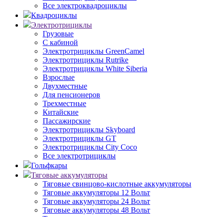
Все электроквадроциклы
Квадроциклы
Электротрициклы
Грузовые
С кабиной
Электротрициклы GreenCamel
Электротрициклы Rutrike
Электротрициклы White Siberia
Взрослые
Двухместные
Для пенсионеров
Трехместные
Китайские
Пассажирские
Электротрициклы Skyboard
Электротрициклы GT
Электротрициклы City Coco
Все электротрициклы
Гольфкары
Тяговые аккумуляторы
Тяговые свинцово-кислотные аккумуляторы
Тяговые аккумуляторы 12 Вольт
Тяговые аккумуляторы 24 Вольт
Тяговые аккумуляторы 48 Вольт