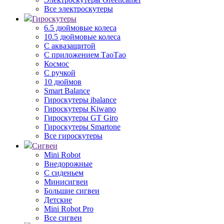
Все электроскутеры
Гироскутеры
6.5 дюймовые колеса
10.5 дюймовые колеса
С аквазащитой
С приложением ТаоТао
Космос
С ручкой
10 дюймов
Smart Balance
Гироскутеры ibalance
Гироскутеры Kiwano
Гироскутеры GT Giro
Гироскутеры Smartone
Все гироскутеры
Сигвеи
Mini Robot
Внедорожные
С сиденьем
Минисигвеи
Большие сигвеи
Детские
Mini Robot Pro
Все сигвеи