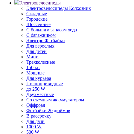
Электровелосипеды
Электровелосипеды Колхозник
Складные
Городские
Шоссейные
С большим запасом хода
С багажником
Электро Фэтбайки
Для взрослых
Для детей
Мини
Трехколесные
150 кг.
Мощные
Для курьера
Полноприводные
до 250 W
Двухместные
Со съемным аккумулятором
Оффроад
Фетбайки 20 дюймов
В рассрочку
Для дачи
1000 W
500 W