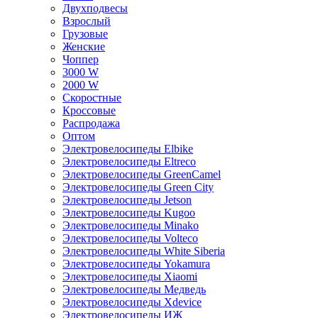
Двухподвесы
Взрослый
Грузовые
Женские
Чоппер
3000 W
2000 W
Скоростные
Кроссовые
Распродажа
Оптом
Электровелосипеды Elbike
Электровелосипеды Eltreco
Электровелосипеды GreenCamel
Электровелосипеды Green City
Электровелосипеды Jetson
Электровелосипеды Kugoo
Электровелосипеды Minako
Электровелосипеды Volteco
Электровелосипеды White Siberia
Электровелосипеды Yokamura
Электровелосипеды Xiaomi
Электровелосипеды Медведь
Электровелосипеды Xdevice
Электровелосипеды ИЖ