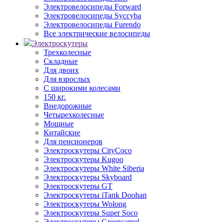
Электровелосипеды Forward
Электровелосипеды Syccyba
Электровелосипеды Furendo
Все электрические велосипеды
Электроскутеры
Трехколесные
Складные
Для двоих
Для взрослых
С широкими колесами
150 кг.
Внедорожные
Четырехколесные
Мощные
Китайские
Для пенсионеров
Электроскутеры CityCoco
Электроскутеры Kugoo
Электроскутеры White Siberia
Электроскутеры Skyboard
Электроскутеры GT
Электроскутеры iTank Doohan
Электроскутеры Wolong
Электроскутеры Super Soco
Электроскутеры Greencamel