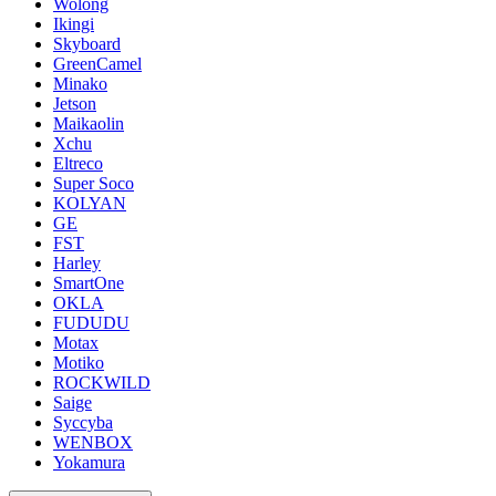
Wolong
Ikingi
Skyboard
GreenCamel
Minako
Jetson
Maikaolin
Xchu
Eltreco
Super Soco
KOLYAN
GE
FST
Harley
SmartOne
OKLA
FUDUDU
Motax
Motiko
ROCKWILD
Saige
Syccyba
WENBOX
Yokamura