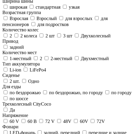
Ширина шины
широкая
стандартная
узкая
Возрастная группа
Взрослая
Взрослый
для взрослых
для
пенсионеров
для подростков
Количество колес
2
2 колеса
2 шт
3 шт
Двухколесный
Привод
задний
Количество мест
1-местный
2
2-местный
Двухместный
Тип аккумулятора
Li-ion
LiFePo4
Сиденье
2 шт.
Одно
Для езды
по бездорожью
по бездорожью, по городу
по городу
по шоссе
Трехколесный CityCoco
Да
Напряжение
60 V
60 В
72 V
48V
60V
72V
Фонари
LED-фонарь
задний, передний
передние и задние