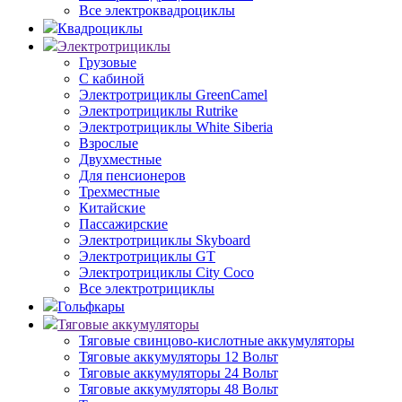
Все электроквадроциклы
Квадроциклы
Электротрициклы
Грузовые
С кабиной
Электротрициклы GreenCamel
Электротрициклы Rutrike
Электротрициклы White Siberia
Взрослые
Двухместные
Для пенсионеров
Трехместные
Китайские
Пассажирские
Электротрициклы Skyboard
Электротрициклы GT
Электротрициклы City Coco
Все электротрициклы
Гольфкары
Тяговые аккумуляторы
Тяговые свинцово-кислотные аккумуляторы
Тяговые аккумуляторы 12 Вольт
Тяговые аккумуляторы 24 Вольт
Тяговые аккумуляторы 48 Вольт