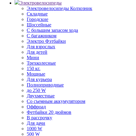
Электровелосипеды
Электровелосипеды Колхозник
Складные
Городские
Шоссейные
С большим запасом хода
С багажником
Электро Фэтбайки
Для взрослых
Для детей
Мини
Трехколесные
150 кг.
Мощные
Для курьера
Полноприводные
до 250 W
Двухместные
Со съемным аккумулятором
Оффроад
Фетбайки 20 дюймов
В рассрочку
Для дачи
1000 W
500 W