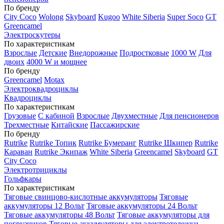
По бренду
City Coco
Wolong
Skyboard
Kugoo
White Siberia
Super Soco
GT
Greencamel
Электроскутеры
По характеристикам
Взрослые
Детские
Внедорожные
Подростковые
1000 W
Для
двоих
4000 W и мощнее
По бренду
Greencamel
Motax
Электроквадроциклы
Квадроциклы
По характеристикам
Грузовые
С кабиной
Взрослые
Двухместные
Для пенсионеров
Трехместные
Китайские
Пассажирские
По бренду
Rutrike
Rutrike Топик
Rutrike Бумеранг
Rutrike Шкипер
Rutrike
Караван
Rutrike Экипаж
White Siberia
Greencamel
Skyboard
GT
City Coco
Электротрициклы
Гольфкары
По характеристикам
Тяговые свинцово-кислотные аккумуляторы
Тяговые
аккумуляторы 12 Вольт
Тяговые аккумуляторы 24 Вольт
Тяговые аккумуляторы 48 Вольт
Тяговые аккумуляторы для
погрузчиков
Тяговые аккумуляторы для электротележки