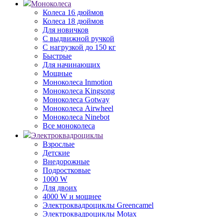
Моноколеса
Колеса 16 дюймов
Колеса 18 дюймов
Для новичков
С выдвижной ручкой
С нагрузкой до 150 кг
Быстрые
Для начинающих
Мощные
Моноколеса Inmotion
Моноколеса Kingsong
Моноколеса Gotway
Моноколеса Airwheel
Моноколеса Ninebot
Все моноколеса
Электроквадроциклы
Взрослые
Детские
Внедорожные
Подростковые
1000 W
Для двоих
4000 W и мощнее
Электроквадроциклы Greencamel
Электроквадроциклы Motax