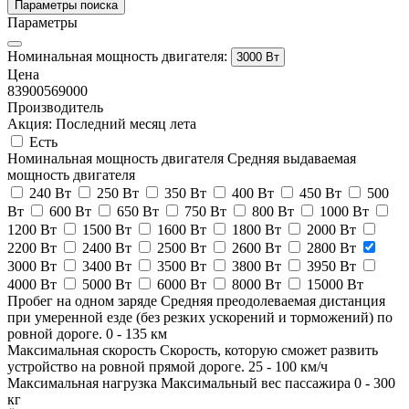
Параметры поиска
Параметры
Номинальная мощность двигателя:
3000 Вт
Цена
83900
569000
Производитель
Акция: Последний месяц лета
Есть
Номинальная мощность двигателя
Средняя выдаваемая
мощность двигателя
240 Вт
250 Вт
350 Вт
400 Вт
450 Вт
500
Вт
600 Вт
650 Вт
750 Вт
800 Вт
1000 Вт
1200 Вт
1500 Вт
1600 Вт
1800 Вт
2000 Вт
2200 Вт
2400 Вт
2500 Вт
2600 Вт
2800 Вт
3000 Вт
3400 Вт
3500 Вт
3800 Вт
3950 Вт
4000 Вт
5000 Вт
6000 Вт
8000 Вт
15000 Вт
Пробег на одном заряде
Средняя преодолеваемая дистанция
при умеренной езде (без резких ускорений и торможений) по
ровной дороге.
0
-
135
км
Максимальная скорость
Скорость, которую сможет развить
устройство на ровной прямой дороге.
25
-
100
км/ч
Максимальная нагрузка
Максимальный вес пассажира
0
-
300
кг