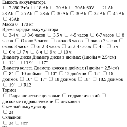
Ёмкость аккумулятора
2 880 Вт/ч
18 Ah
20 Ah
20Ah 60V
21 Ah
23 Ah
25 Ah
28ah
30 Ah
30Ah
32 Ah
45 Ah
45Ah
Масса
0
-
170
кг
Время зарядки аккумулятора
3-4 ч.
3-6 часов
3.5 ч
4-5 часов
6-7 часов
8
часов
Около 5 часов
около 6 часов
около 7 часов
около 8 часов
от 2-3 часов
от 3-4 часов
4 ч
5 ч
6 ч
7 ч
8 ч
9 ч
10 ч
Диаметр диска
Диаметр диска в дюймах (1дюйм = 2,54см)
12"
13.9"
17"
Диаметр колеса
Диаметр колеса в дюймах (1дюйм = 2,54см)
8"
10 дюймов
10"
12 дюймов
12"
16
дюймов
16"
17"
18 дюймов
18"
18.5 дюймов
19"
R12
Тормоз
Гидравлические дисковые
гидравлический
дисковые гидравлические
дисковый
Съемный аккумулятор
да
Складной
да
нет