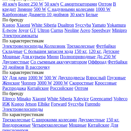
40 км/ч
Более 250 W
50 км/ч
С амортизаторами
Оптом
В
кредит
Зимние
500 W
С надувными колесами
1000 W
Карбоновые
Диаметр 10 дюймов
30 км/ч
Белые
По бренду
Kugoo
Xiaomi
White Siberia
Dualtron
Syccyba
Yamato
Yokamura
E-twow
Joyor
GT
Ultron
Currus
Neoline
Aovo
Speedway
Minipro
Электросамокаты
По характеристикам
Электровелосипеды Колхозник
Трехколесные
Фетбайки
Складные
С большим запасом хода
150 кг.
120 кг.
Детские
Мощные
Для курьера
Мини
Полноприводные
До 250 W
Двухместные
Со съемным аккумулятором
Оффроад
Фетбайки
20 дюймов
В рассрочку
По характеристикам
БУ
Для дачи
1000 W
500 W
Двухподвесы
Взрослый
Грузовые
Женские
Чоппер
3000 W
2000 W
Скоростные
Кроссовые
Распродажа
Китайские
Российские
Оптом
По бренду
Eltreco
Minako
Xiaomi
White Siberia
Xdevice
Greencamel
Volteco
ИЖ
Kugoo
Jetson
Elbike
Forward
Syccyba
Furendo
Электровелосипеды
По характеристикам
Трехколесные
С широкими колесами
Двухместные
150 кг.
Внедорожные
Четырехколесные
Мощные
Китайские
Для
пенсионеров