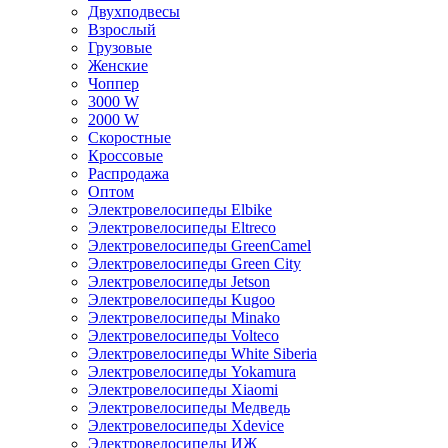
Двухподвесы
Взрослый
Грузовые
Женские
Чоппер
3000 W
2000 W
Скоростные
Кроссовые
Распродажа
Оптом
Электровелосипеды Elbike
Электровелосипеды Eltreco
Электровелосипеды GreenCamel
Электровелосипеды Green City
Электровелосипеды Jetson
Электровелосипеды Kugoo
Электровелосипеды Minako
Электровелосипеды Volteco
Электровелосипеды White Siberia
Электровелосипеды Yokamura
Электровелосипеды Xiaomi
Электровелосипеды Медведь
Электровелосипеды Xdevice
Электровелосипеды ИЖ