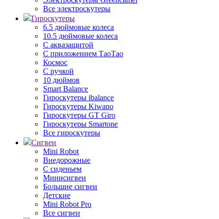
Все электроскутеры
Гироскутеры
6.5 дюймовые колеса
10.5 дюймовые колеса
С аквазащитой
С приложением ТаоТао
Космос
С ручкой
10 дюймов
Smart Balance
Гироскутеры ibalance
Гироскутеры Kiwano
Гироскутеры GT Giro
Гироскутеры Smartone
Все гироскутеры
Сигвеи
Mini Robot
Внедорожные
С сиденьем
Минисигвеи
Большие сигвеи
Детские
Mini Robot Pro
Все сигвеи