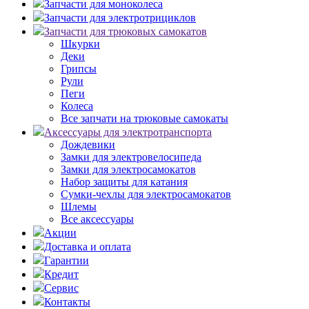
Запчасти для моноколеса
Запчасти для электротрициклов
Запчасти для трюковых самокатов
Шкурки
Деки
Грипсы
Рули
Пеги
Колеса
Все запчати на трюковые самокаты
Аксессуары для электротранспорта
Дождевики
Замки для электровелосипеда
Замки для электросамокатов
Набор защиты для катания
Сумки-чехлы для электросамокатов
Шлемы
Все аксессуары
Акции
Доставка и оплата
Гарантии
Кредит
Сервис
Контакты