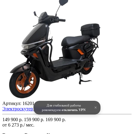
Артикул:
16201
Для стабильной работы
×
Электроскутер Yasmand M9C+
рекомендуем
отключить VPN
149 900 р.
159 900 р.
169 900 р.
от 6 273 р./ мес.