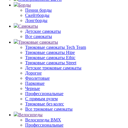
Борды
Пенни борды
Скейтборды
Лонгборды
Самокаты
Детские самокаты
Все самокаты
Трюковые самокаты
Трюковые самокаты Tech Team
Трюковые самокаты Hipe
Трюковые самокаты Ethic
Трюковые самокаты Street
Детские трюковые самокаты
Дорогие
Фиолетовые
Парковые
Черные
Профессиональные
С прямым рулем
Трюковые без колес
Все трюковые самокаты
Велосипеды
Велосипеды BMX
Профессиональные