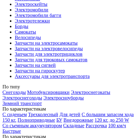
Электроскейты
Электромобили
Электромобили багги
Электротележки
Борды
Самокаты
Велосипеды
Запчасти на электросамокаты
Запчасти на электровелосипеды
Запчасти для электротрициклов
Запчасти для трюковых самокатов
Запчасти на сигвей
Запчасти на гироскутер
Аксессуары для электротранспорта
По типу
Снегоходы
Мотобуксировщики
Электроснегокаты
Электроснегоходы
Электросноуборды
Зимний транспорт
По характеристикам
С сиденьем
Трехколесный
Для детей
С большим запасом хода
150 кг.
Полноприводные
БУ
Внедорожные
120 кг.
до 250 W
Со съемным аккумулятором
Складные
Рассрочка
100 км/ч
Быстрые
По характеристикам