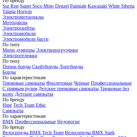
По бренду
Sur Ron
Super Soco Moto
Denzel
Panigale
Kawasaki
White Siberia
Talaria
Horwin
Электромотоциклы
Мотоциклы
Электроскейты
Электромобили
Электромобили багги
По типу
Мини думперы
Электропогрузчики
Электротележки
По типу
Пенни борды
Скейтборды
Лонгборды
Борды
По характеристикам
Трюковые самокаты
Фиолетовые
Черные
Профессиональные
С прямым рулем
Детские трюковые самокаты
Трюковые без
колес
Детские самокаты
По бренду
Hipe
Tech Team
Ethic
Самокаты
По характеристикам
BMX
Профессиональные
Недорогие
По бренду
Велосипеды BMX Tech Team
Велосипеды BMX Stark