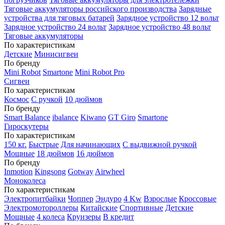
Тяговые аккумуляторы российского производства
Зарядные
устройства для тяговых батарей
Зарядное устройство 12 вольт
Зарядное устройство 24 вольт
Зарядное устройство 48 вольт
Тяговые аккумуляторы
По характеристикам
Детские
Минисигвеи
По бренду
Mini Robot
Smartone
Mini Robot Pro
Сигвеи
По характеристикам
Космос
С ручкой
10 дюймов
По бренду
Smart Balance
ibalance
Kiwano
GT Giro
Smartone
Гироскутеры
По характеристикам
150 кг.
Быстрые
Для начинающих
С выдвижной ручкой
Мощные
18 дюймов
16 дюймов
По бренду
Inmotion
Kingsong
Gotway
Airwheel
Моноколеса
По характеристикам
Электропитбайки
Чоппер
Эндуро
4 Kw
Взрослые
Кроссовые
Электромотороллеры
Китайские
Спортивные
Детские
Мощные
4 колеса
Круизеры
В кредит