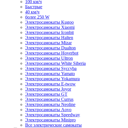
100 км/ч
Быстрые
40 км/ч
более 250 W
Электросамокаты Kugoo
Электросамокаты Xiaomi
Электросамокаты Iconbit
Электросамокаты Halten
Электросамокаты Mizar
Электросамокаты Dualton
Электросамокаты Hoverbot
Электросамокаты Ultron
Электросамокаты White Siberia
Электросамокаты Syccyba
Электросамокаты Yamato
Электросамокаты Yokamura
Электросамокаты E-twow
Электросамокаты Joyor
Электросамокаты GT
Электросамокаты Currus
Электросамокаты Neoline
Электросамокаты Aovo
Электросамокаты Speedway
Электросамокаты Minipro
Все электрические самокаты