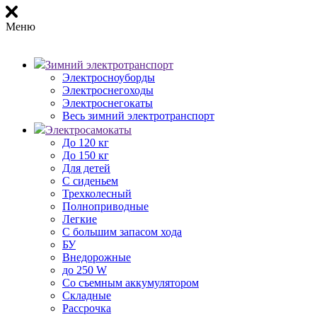
Меню
Зимний электротранспорт
Электросноуборды
Электроснегоходы
Электроснегокаты
Весь зимний электротранспорт
Электросамокаты
До 120 кг
До 150 кг
Для детей
С сиденьем
Трехколесный
Полноприводные
Легкие
С большим запасом хода
БУ
Внедорожные
до 250 W
Со съемным аккумулятором
Складные
Рассрочка