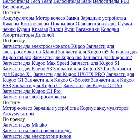
Велосипеды Tech Team
Велосипеды Stark
Велосипеды РВЗ
Велосипеды
По типу
Аккумуляторы
Мотор колесо
Замки
Зарядные устройства
Камеры
Контроллеры
Покрышки
Освещения и фары
Сумки
чехлы
Курки
Крылья
Вилки
Рули
Багажники
Колодки
Амортизаторы
Дисплей
По бренду
Запчасти для электросамокатов Kugoo
Запчасти для
электросамокатов Xiaomi
Запчасти для Kugoo m5
Запчасти для
Кugoo m4 pro
Запчасти для kugoo m4
Запчасти для kugoo m2
Запчасти для Kugoo Max Speed
Запчасти для Kugoo S1
Запчасти для Kugoo S3
Запчасти для Kugoo S3 Pro
Запчасти
для Kugoo X1
Запчасти для Kugoo HX/HX PRO
Запчасти для
Kugoo G1
Запчасти для Kugoo G-Booster
Запчасти для Kugoo
ES3
Запчасти для Kugoo C1
Запчасти для Kugoo G2 Pro
Запчасти для Kugoo C1 Pro
Запчасти на электросамокаты
По типу
Мотор-колесо
Зарядные устройства
Корпус аккумуляторов
Аккумуляторы
По бренду
Запчасти для Minako
Запчасти на электровелосипеды
Запчасти для электротрициклов