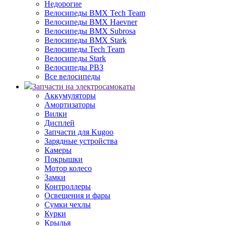
Недорогие
Велосипеды BMX Tech Team
Велосипеды BMX Haevner
Велосипеды BMX Subrosa
Велосипеды BMX Stark
Велосипеды Tech Team
Велосипеды Stark
Велосипеды РВЗ
Все велосипеды
Запчасти на электросамокаты
Аккумуляторы
Амортизаторы
Вилки
Дисплей
Запчасти для Kugoo
Зарядные устройства
Камеры
Покрышки
Мотор колесо
Замки
Контроллеры
Освещения и фары
Сумки чехлы
Курки
Крылья