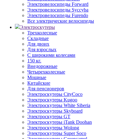
Электровелосипеды Forward
Электровелосипеды Syccyba
Электровелосипеды Furendo
Все электрические велосипеды
Электроскутеры
Трехколесные
Складные
Для двоих
Для взрослых
С широкими колесами
150 кг.
Внедорожные
Четырехколесные
Мощные
Китайские
Для пенсионеров
Электроскутеры CityCoco
Электроскутеры Kugoo
Электроскутеры White Siberia
Электроскутеры Skyboard
Электроскутеры GT
Электроскутеры iTank Doohan
Электроскутеры Wolong
Электроскутеры Super Soco
Электроскутеры Greencamel