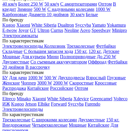
40 км/ч
Более 250 W
50 км/ч
С амортизаторами
Оптом
В
кредит
Зимние
500 W
С надувными колесами
1000 W
Карбоновые
Диаметр 10 дюймов
30 км/ч
Белые
По бренду
Kugoo
Xiaomi
White Siberia
Dualtron
Syccyba
Yamato
Yokamura
E-twow
Joyor
GT
Ultron
Currus
Neoline
Aovo
Speedway
Minipro
Электросамокаты
По характеристикам
Электровелосипеды Колхозник
Трехколесные
Фетбайки
Складные
С большим запасом хода
150 кг.
120 кг.
Детские
Мощные
Для курьера
Мини
Полноприводные
До 250 W
Двухместные
Со съемным аккумулятором
Оффроад
Фетбайки
20 дюймов
В рассрочку
По характеристикам
БУ
Для дачи
1000 W
500 W
Двухподвесы
Взрослый
Грузовые
Женские
Чоппер
3000 W
2000 W
Скоростные
Кроссовые
Распродажа
Китайские
Российские
Оптом
По бренду
Eltreco
Minako
Xiaomi
White Siberia
Xdevice
Greencamel
Volteco
ИЖ
Kugoo
Jetson
Elbike
Forward
Syccyba
Furendo
Электровелосипеды
По характеристикам
Трехколесные
С широкими колесами
Двухместные
150 кг.
Внедорожные
Четырехколесные
Мощные
Китайские
Для
пенсионеров