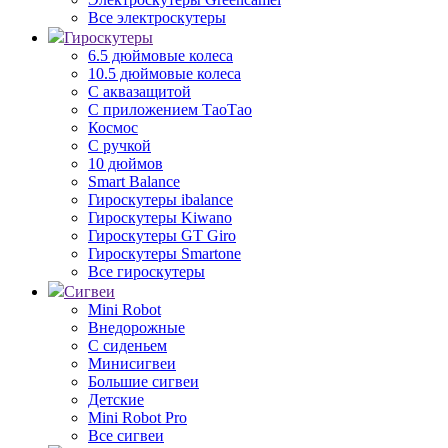
Все электроскутеры
Гироскутеры
6.5 дюймовые колеса
10.5 дюймовые колеса
С аквазащитой
С приложением ТаоТао
Космос
С ручкой
10 дюймов
Smart Balance
Гироскутеры ibalance
Гироскутеры Kiwano
Гироскутеры GT Giro
Гироскутеры Smartone
Все гироскутеры
Сигвеи
Mini Robot
Внедорожные
С сиденьем
Минисигвеи
Большие сигвеи
Детские
Mini Robot Pro
Все сигвеи