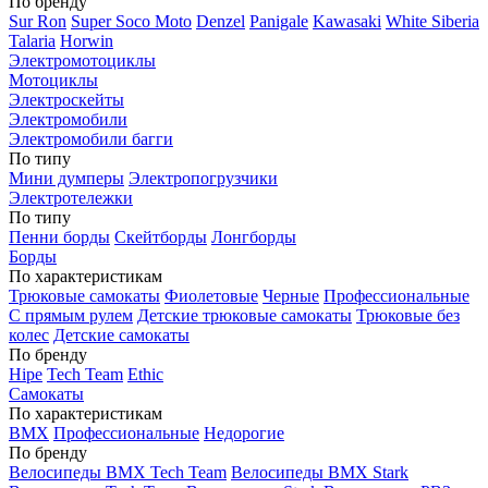
По бренду
Sur Ron
Super Soco Moto
Denzel
Panigale
Kawasaki
White Siberia
Talaria
Horwin
Электромотоциклы
Мотоциклы
Электроскейты
Электромобили
Электромобили багги
По типу
Мини думперы
Электропогрузчики
Электротележки
По типу
Пенни борды
Скейтборды
Лонгборды
Борды
По характеристикам
Трюковые самокаты
Фиолетовые
Черные
Профессиональные
С прямым рулем
Детские трюковые самокаты
Трюковые без
колес
Детские самокаты
По бренду
Hipe
Tech Team
Ethic
Самокаты
По характеристикам
BMX
Профессиональные
Недорогие
По бренду
Велосипеды BMX Tech Team
Велосипеды BMX Stark