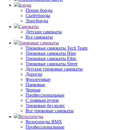
Борды
Пенни борды
Скейтборды
Лонгборды
Самокаты
Детские самокаты
Все самокаты
Трюковые самокаты
Трюковые самокаты Tech Team
Трюковые самокаты Hipe
Трюковые самокаты Ethic
Трюковые самокаты Street
Детские трюковые самокаты
Дорогие
Фиолетовые
Парковые
Черные
Профессиональные
С прямым рулем
Трюковые без колес
Все трюковые самокаты
Велосипеды
Велосипеды BMX
Профессиональные