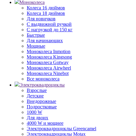
Моноколеса
Колеса 16 дюймов
Колеса 18 дюймов
Для новичков
С выдвижной ручкой
С нагрузкой до 150 кг
Быстрые
Для начинающих
Мощные
Моноколеса Inmotion
Моноколеса Kingsong
Моноколеса Gotway
Моноколеса Airwheel
Моноколеса Ninebot
Все моноколеса
Электроквадроциклы
Взрослые
Детские
Внедорожные
Подростковые
1000 W
Для двоих
4000 W и мощнее
Электроквадроциклы Greencamel
Электроквадроциклы Motax