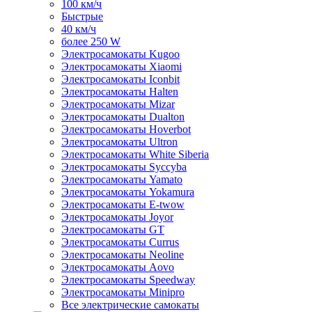
100 км/ч
Быстрые
40 км/ч
более 250 W
Электросамокаты Kugoo
Электросамокаты Xiaomi
Электросамокаты Iconbit
Электросамокаты Halten
Электросамокаты Mizar
Электросамокаты Dualton
Электросамокаты Hoverbot
Электросамокаты Ultron
Электросамокаты White Siberia
Электросамокаты Syccyba
Электросамокаты Yamato
Электросамокаты Yokamura
Электросамокаты E-twow
Электросамокаты Joyor
Электросамокаты GT
Электросамокаты Currus
Электросамокаты Neoline
Электросамокаты Aovo
Электросамокаты Speedway
Электросамокаты Minipro
Все электрические самокаты