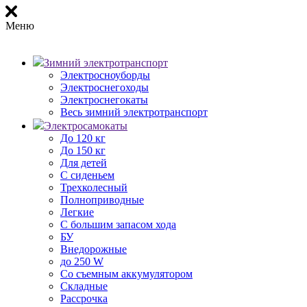
Меню
Зимний электротранспорт
Электросноуборды
Электроснегоходы
Электроснегокаты
Весь зимний электротранспорт
Электросамокаты
До 120 кг
До 150 кг
Для детей
С сиденьем
Трехколесный
Полноприводные
Легкие
С большим запасом хода
БУ
Внедорожные
до 250 W
Со съемным аккумулятором
Складные
Рассрочка