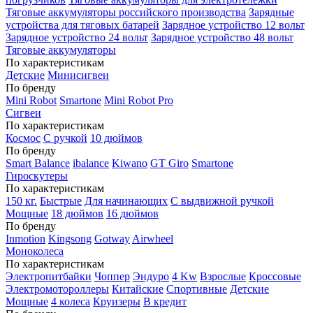
Тяговые аккумуляторы российского производства
Зарядные
устройства для тяговых батарей
Зарядное устройство 12 вольт
Зарядное устройство 24 вольт
Зарядное устройство 48 вольт
Тяговые аккумуляторы
По характеристикам
Детские
Минисигвеи
По бренду
Mini Robot
Smartone
Mini Robot Pro
Сигвеи
По характеристикам
Космос
С ручкой
10 дюймов
По бренду
Smart Balance
ibalance
Kiwano
GT Giro
Smartone
Гироскутеры
По характеристикам
150 кг.
Быстрые
Для начинающих
С выдвижной ручкой
Мощные
18 дюймов
16 дюймов
По бренду
Inmotion
Kingsong
Gotway
Airwheel
Моноколеса
По характеристикам
Электропитбайки
Чоппер
Эндуро
4 Kw
Взрослые
Кроссовые
Электромотороллеры
Китайские
Спортивные
Детские
Мощные
4 колеса
Круизеры
В кредит