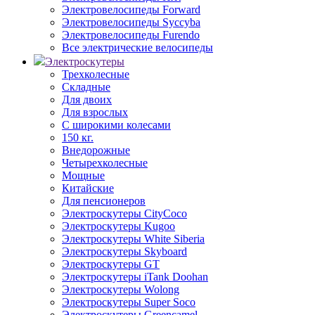
Электровелосипеды Forward
Электровелосипеды Syccyba
Электровелосипеды Furendo
Все электрические велосипеды
Электроскутеры
Трехколесные
Складные
Для двоих
Для взрослых
С широкими колесами
150 кг.
Внедорожные
Четырехколесные
Мощные
Китайские
Для пенсионеров
Электроскутеры CityCoco
Электроскутеры Kugoo
Электроскутеры White Siberia
Электроскутеры Skyboard
Электроскутеры GT
Электроскутеры iTank Doohan
Электроскутеры Wolong
Электроскутеры Super Soco
Электроскутеры Greencamel