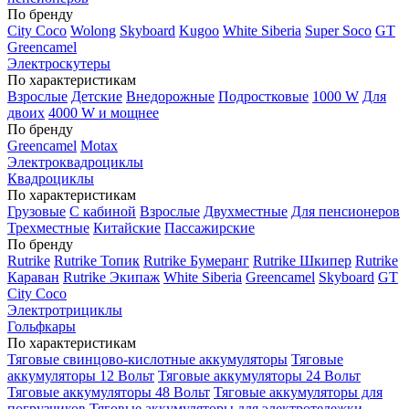
По бренду
City Coco
Wolong
Skyboard
Kugoo
White Siberia
Super Soco
GT
Greencamel
Электроскутеры
По характеристикам
Взрослые
Детские
Внедорожные
Подростковые
1000 W
Для
двоих
4000 W и мощнее
По бренду
Greencamel
Motax
Электроквадроциклы
Квадроциклы
По характеристикам
Грузовые
С кабиной
Взрослые
Двухместные
Для пенсионеров
Трехместные
Китайские
Пассажирские
По бренду
Rutrike
Rutrike Топик
Rutrike Бумеранг
Rutrike Шкипер
Rutrike
Караван
Rutrike Экипаж
White Siberia
Greencamel
Skyboard
GT
City Coco
Электротрициклы
Гольфкары
По характеристикам
Тяговые свинцово-кислотные аккумуляторы
Тяговые
аккумуляторы 12 Вольт
Тяговые аккумуляторы 24 Вольт
Тяговые аккумуляторы 48 Вольт
Тяговые аккумуляторы для
погрузчиков
Тяговые аккумуляторы для электротележки