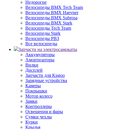
Недорогие
Велосипеды BMX Tech Team
Велосипеды BMX Haevner
Велосипеды BMX Subrosa
Велосипеды BMX Stark
Велосипеды Tech Team
Велосипеды Stark
Велосипеды РВЗ
Все велосипеды
Запчасти на электросамокаты
Аккумуляторы
Амортизаторы
Вилки
Дисплей
Запчасти для Kugoo
Зарядные устройства
Камеры
Покрышки
Мотор колесо
Замки
Контроллеры
Освещения и фары
Сумки чехлы
Курки
Крылья