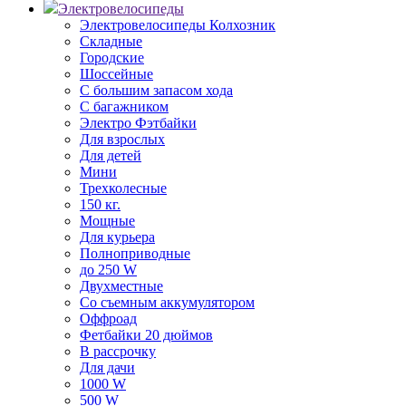
Электровелосипеды
Электровелосипеды Колхозник
Складные
Городские
Шоссейные
С большим запасом хода
С багажником
Электро Фэтбайки
Для взрослых
Для детей
Мини
Трехколесные
150 кг.
Мощные
Для курьера
Полноприводные
до 250 W
Двухместные
Со съемным аккумулятором
Оффроад
Фетбайки 20 дюймов
В рассрочку
Для дачи
1000 W
500 W