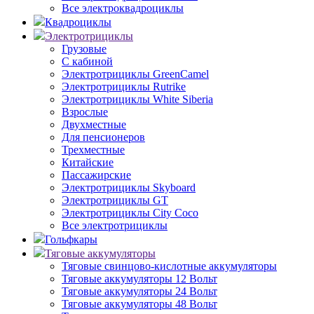
Все электроквадроциклы
Квадроциклы
Электротрициклы
Грузовые
С кабиной
Электротрициклы GreenCamel
Электротрициклы Rutrike
Электротрициклы White Siberia
Взрослые
Двухместные
Для пенсионеров
Трехместные
Китайские
Пассажирские
Электротрициклы Skyboard
Электротрициклы GT
Электротрициклы City Coco
Все электротрициклы
Гольфкары
Тяговые аккумуляторы
Тяговые свинцово-кислотные аккумуляторы
Тяговые аккумуляторы 12 Вольт
Тяговые аккумуляторы 24 Вольт
Тяговые аккумуляторы 48 Вольт