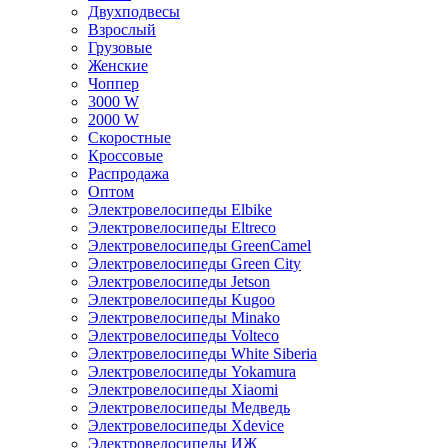
Двухподвесы
Взрослый
Грузовые
Женские
Чоппер
3000 W
2000 W
Скоростные
Кроссовые
Распродажа
Оптом
Электровелосипеды Elbike
Электровелосипеды Eltreco
Электровелосипеды GreenCamel
Электровелосипеды Green City
Электровелосипеды Jetson
Электровелосипеды Kugoo
Электровелосипеды Minako
Электровелосипеды Volteco
Электровелосипеды White Siberia
Электровелосипеды Yokamura
Электровелосипеды Xiaomi
Электровелосипеды Медведь
Электровелосипеды Xdevice
Электровелосипеды ИЖ