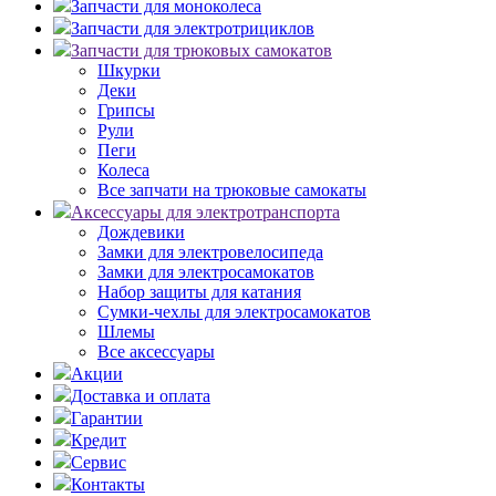
Запчасти для моноколеса
Запчасти для электротрициклов
Запчасти для трюковых самокатов
Шкурки
Деки
Грипсы
Рули
Пеги
Колеса
Все запчати на трюковые самокаты
Аксессуары для электротранспорта
Дождевики
Замки для электровелосипеда
Замки для электросамокатов
Набор защиты для катания
Сумки-чехлы для электросамокатов
Шлемы
Все аксессуары
Акции
Доставка и оплата
Гарантии
Кредит
Сервис
Контакты