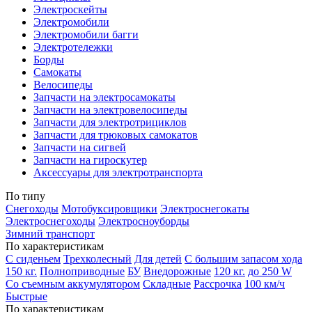
Электроскейты
Электромобили
Электромобили багги
Электротележки
Борды
Самокаты
Велосипеды
Запчасти на электросамокаты
Запчасти на электровелосипеды
Запчасти для электротрициклов
Запчасти для трюковых самокатов
Запчасти на сигвей
Запчасти на гироскутер
Аксессуары для электротранспорта
По типу
Снегоходы
Мотобуксировщики
Электроснегокаты
Электроснегоходы
Электросноуборды
Зимний транспорт
По характеристикам
С сиденьем
Трехколесный
Для детей
С большим запасом хода
150 кг.
Полноприводные
БУ
Внедорожные
120 кг.
до 250 W
Со съемным аккумулятором
Складные
Рассрочка
100 км/ч
Быстрые
По характеристикам