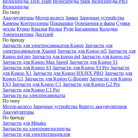
Велосипеды Tech Team
Велосипеды Stark
Велосипеды РВЗ
Велосипеды
По типу
Аккумуляторы
Мотор колесо
Замки
Зарядные устройства
Камеры
Контроллеры
Покрышки
Освещения и фары
Сумки
чехлы
Курки
Крылья
Вилки
Рули
Багажники
Колодки
Амортизаторы
Дисплей
По бренду
Запчасти для электросамокатов Kugoo
Запчасти для
электросамокатов Xiaomi
Запчасти для Kugoo m5
Запчасти для
Кugoo m4 pro
Запчасти для kugoo m4
Запчасти для kugoo m2
Запчасти для Kugoo Max Speed
Запчасти для Kugoo S1
Запчасти для Kugoo S3
Запчасти для Kugoo S3 Pro
Запчасти
для Kugoo X1
Запчасти для Kugoo HX/HX PRO
Запчасти для
Kugoo G1
Запчасти для Kugoo G-Booster
Запчасти для Kugoo
ES3
Запчасти для Kugoo C1
Запчасти для Kugoo G2 Pro
Запчасти для Kugoo C1 Pro
Запчасти на электросамокаты
По типу
Мотор-колесо
Зарядные устройства
Корпус аккумуляторов
Аккумуляторы
По бренду
Запчасти для Minako
Запчасти на электровелосипеды
Запчасти для электротрициклов