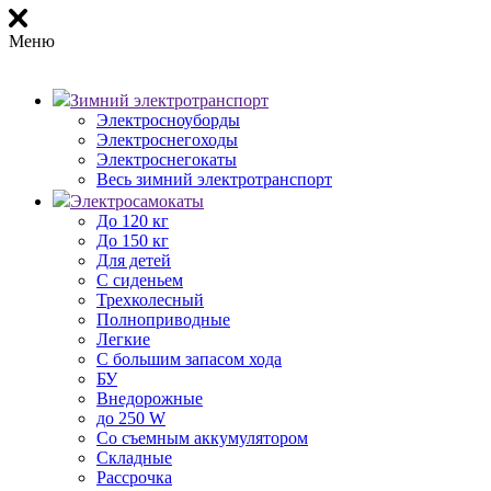
Меню
Зимний электротранспорт
Электросноуборды
Электроснегоходы
Электроснегокаты
Весь зимний электротранспорт
Электросамокаты
До 120 кг
До 150 кг
Для детей
С сиденьем
Трехколесный
Полноприводные
Легкие
С большим запасом хода
БУ
Внедорожные
до 250 W
Со съемным аккумулятором
Складные
Рассрочка