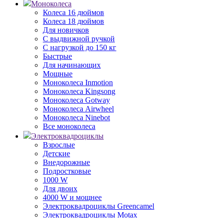
Моноколеса
Колеса 16 дюймов
Колеса 18 дюймов
Для новичков
С выдвижной ручкой
С нагрузкой до 150 кг
Быстрые
Для начинающих
Мощные
Моноколеса Inmotion
Моноколеса Kingsong
Моноколеса Gotway
Моноколеса Airwheel
Моноколеса Ninebot
Все моноколеса
Электроквадроциклы
Взрослые
Детские
Внедорожные
Подростковые
1000 W
Для двоих
4000 W и мощнее
Электроквадроциклы Greencamel
Электроквадроциклы Motax