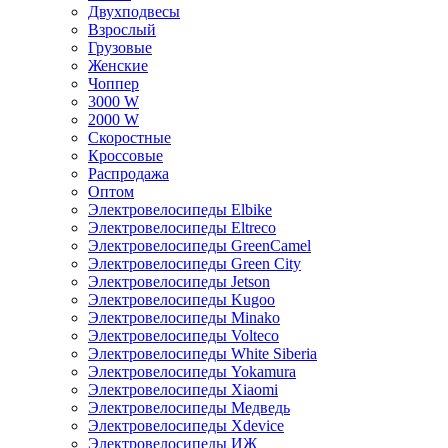
Двухподвесы
Взрослый
Грузовые
Женские
Чоппер
3000 W
2000 W
Скоростные
Кроссовые
Распродажа
Оптом
Электровелосипеды Elbike
Электровелосипеды Eltreco
Электровелосипеды GreenCamel
Электровелосипеды Green City
Электровелосипеды Jetson
Электровелосипеды Kugoo
Электровелосипеды Minako
Электровелосипеды Volteco
Электровелосипеды White Siberia
Электровелосипеды Yokamura
Электровелосипеды Xiaomi
Электровелосипеды Медведь
Электровелосипеды Xdevice
Электровелосипеды ИЖ