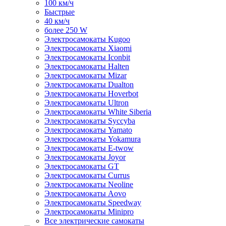
100 км/ч
Быстрые
40 км/ч
более 250 W
Электросамокаты Kugoo
Электросамокаты Xiaomi
Электросамокаты Iconbit
Электросамокаты Halten
Электросамокаты Mizar
Электросамокаты Dualton
Электросамокаты Hoverbot
Электросамокаты Ultron
Электросамокаты White Siberia
Электросамокаты Syccyba
Электросамокаты Yamato
Электросамокаты Yokamura
Электросамокаты E-twow
Электросамокаты Joyor
Электросамокаты GT
Электросамокаты Currus
Электросамокаты Neoline
Электросамокаты Aovo
Электросамокаты Speedway
Электросамокаты Minipro
Все электрические самокаты