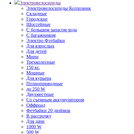
Электровелосипеды
Электровелосипеды Колхозник
Складные
Городские
Шоссейные
С большим запасом хода
С багажником
Электро Фэтбайки
Для взрослых
Для детей
Мини
Трехколесные
150 кг.
Мощные
Для курьера
Полноприводные
до 250 W
Двухместные
Со съемным аккумулятором
Оффроад
Фетбайки 20 дюймов
В рассрочку
Для дачи
1000 W
500 W