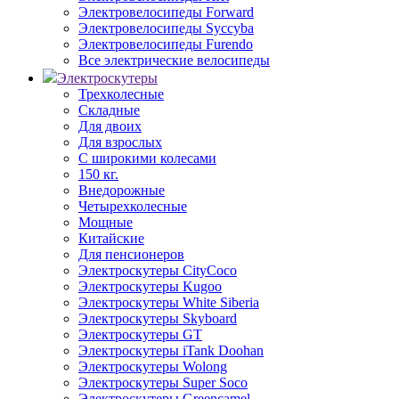
Электровелосипеды Forward
Электровелосипеды Syccyba
Электровелосипеды Furendo
Все электрические велосипеды
Электроскутеры
Трехколесные
Складные
Для двоих
Для взрослых
С широкими колесами
150 кг.
Внедорожные
Четырехколесные
Мощные
Китайские
Для пенсионеров
Электроскутеры CityCoco
Электроскутеры Kugoo
Электроскутеры White Siberia
Электроскутеры Skyboard
Электроскутеры GT
Электроскутеры iTank Doohan
Электроскутеры Wolong
Электроскутеры Super Soco
Электроскутеры Greencamel