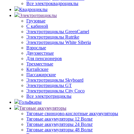
Все электроквадроциклы
Квадроциклы
Электротрициклы
Грузовые
С кабиной
Электротрициклы GreenCamel
Электротрициклы Rutrike
Электротрициклы White Siberia
Взрослые
Двухместные
Для пенсионеров
Трехместные
Китайские
Пассажирские
Электротрициклы Skyboard
Электротрициклы GT
Электротрициклы City Coco
Все электротрициклы
Гольфкары
Тяговые аккумуляторы
Тяговые свинцово-кислотные аккумуляторы
Тяговые аккумуляторы 12 Вольт
Тяговые аккумуляторы 24 Вольт
Тяговые аккумуляторы 48 Вольт