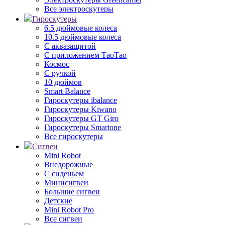
Все электроскутеры
Гироскутеры
6.5 дюймовые колеса
10.5 дюймовые колеса
С аквазащитой
С приложением ТаоТао
Космос
С ручкой
10 дюймов
Smart Balance
Гироскутеры ibalance
Гироскутеры Kiwano
Гироскутеры GT Giro
Гироскутеры Smartone
Все гироскутеры
Сигвеи
Mini Robot
Внедорожные
С сиденьем
Минисигвеи
Большие сигвеи
Детские
Mini Robot Pro
Все сигвеи