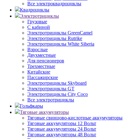
Все электроквадроциклы
Квадроциклы
Электротрициклы
Грузовые
С кабиной
Электротрициклы GreenCamel
Электротрициклы Rutrike
Электротрициклы White Siberia
Взрослые
Двухместные
Для пенсионеров
Трехместные
Китайские
Пассажирские
Электротрициклы Skyboard
Электротрициклы GT
Электротрициклы City Coco
Все электротрициклы
Гольфкары
Тяговые аккумуляторы
Тяговые свинцово-кислотные аккумуляторы
Тяговые аккумуляторы 12 Вольт
Тяговые аккумуляторы 24 Вольт
Тяговые аккумуляторы 48 Вольт