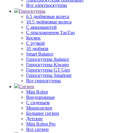
Все электроскутеры
Гироскутеры
6.5 дюймовые колеса
10.5 дюймовые колеса
С аквазащитой
С приложением ТаоТао
Космос
С ручкой
10 дюймов
Smart Balance
Гироскутеры ibalance
Гироскутеры Kiwano
Гироскутеры GT Giro
Гироскутеры Smartone
Все гироскутеры
Сигвеи
Mini Robot
Внедорожные
С сиденьем
Минисигвеи
Большие сигвеи
Детские
Mini Robot Pro
Все сигвеи