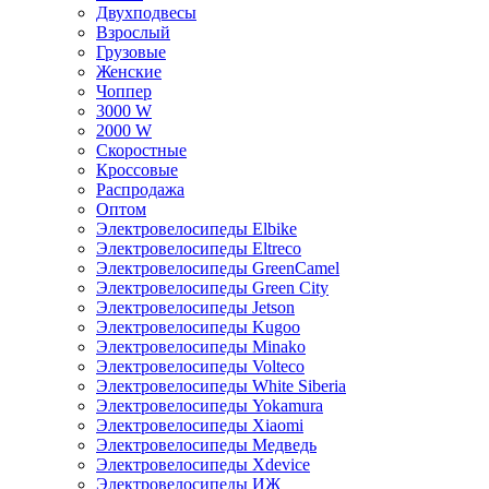
Двухподвесы
Взрослый
Грузовые
Женские
Чоппер
3000 W
2000 W
Скоростные
Кроссовые
Распродажа
Оптом
Электровелосипеды Elbike
Электровелосипеды Eltreco
Электровелосипеды GreenCamel
Электровелосипеды Green City
Электровелосипеды Jetson
Электровелосипеды Kugoo
Электровелосипеды Minako
Электровелосипеды Volteco
Электровелосипеды White Siberia
Электровелосипеды Yokamura
Электровелосипеды Xiaomi
Электровелосипеды Медведь
Электровелосипеды Xdevice
Электровелосипеды ИЖ