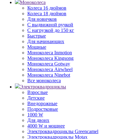
Моноколеса
Колеса 16 дюймов
Колеса 18 дюймов
Для новичков
С выдвижной ручкой
С нагрузкой до 150 кг
Быстрые
Для начинающих
Мощные
Моноколеса Inmotion
Моноколеса Kingsong
Моноколеса Gotway
Моноколеса Airwheel
Моноколеса Ninebot
Все моноколеса
Электроквадроциклы
Взрослые
Детские
Внедорожные
Подростковые
1000 W
Для двоих
4000 W и мощнее
Электроквадроциклы Greencamel
Электроквадроциклы Motax