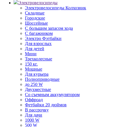
Электровелосипеды
Электровелосипеды Колхозник
Складные
Городские
Шоссейные
С большим запасом хода
С багажником
Электро Фэтбайки
Для взрослых
Для детей
Мини
Трехколесные
150 кг.
Мощные
Для курьера
Полноприводные
до 250 W
Двухместные
Со съемным аккумулятором
Оффроад
Фетбайки 20 дюймов
В рассрочку
Для дачи
1000 W
500 W