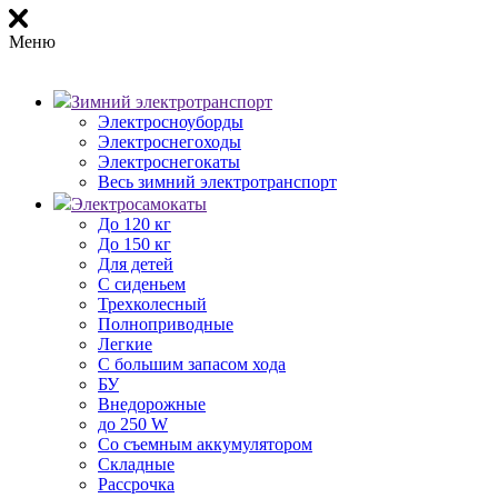
Меню
Зимний электротранспорт
Электросноуборды
Электроснегоходы
Электроснегокаты
Весь зимний электротранспорт
Электросамокаты
До 120 кг
До 150 кг
Для детей
С сиденьем
Трехколесный
Полноприводные
Легкие
С большим запасом хода
БУ
Внедорожные
до 250 W
Со съемным аккумулятором
Складные
Рассрочка