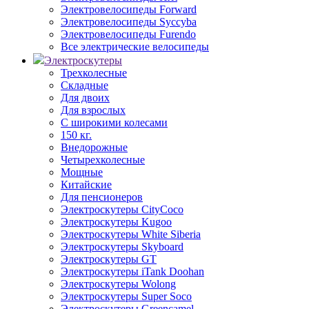
Электровелосипеды Forward
Электровелосипеды Syccyba
Электровелосипеды Furendo
Все электрические велосипеды
Электроскутеры
Трехколесные
Складные
Для двоих
Для взрослых
С широкими колесами
150 кг.
Внедорожные
Четырехколесные
Мощные
Китайские
Для пенсионеров
Электроскутеры CityCoco
Электроскутеры Kugoo
Электроскутеры White Siberia
Электроскутеры Skyboard
Электроскутеры GT
Электроскутеры iTank Doohan
Электроскутеры Wolong
Электроскутеры Super Soco
Электроскутеры Greencamel