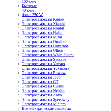
100 км/ч
Быстрые
40 км/ч
более 250 W
Электросамокаты Kugoo
Электросамокаты Xiaomi
Электросамокаты Iconbit
Электросамокаты Halten
Электросамокаты Mizar
Электросамокаты Dualton
Электросамокаты Hoverbot
Электросамокаты Ultron
Электросамокаты White Siberia
Электросамокаты Syccyba
Электросамокаты Yamato
Электросамокаты Yokamura
Электросамокаты E-twow
Электросамокаты Joyor
Электросамокаты GT
Электросамокаты Currus
Электросамокаты Neoline
Электросамокаты Aovo
Электросамокаты Speedway
Электросамокаты Minipro
Все электрические самокаты