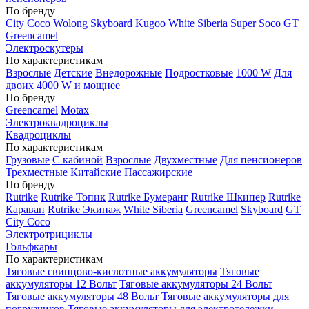
По бренду
City Coco
Wolong
Skyboard
Kugoo
White Siberia
Super Soco
GT
Greencamel
Электроскутеры
По характеристикам
Взрослые
Детские
Внедорожные
Подростковые
1000 W
Для
двоих
4000 W и мощнее
По бренду
Greencamel
Motax
Электроквадроциклы
Квадроциклы
По характеристикам
Грузовые
С кабиной
Взрослые
Двухместные
Для пенсионеров
Трехместные
Китайские
Пассажирские
По бренду
Rutrike
Rutrike Топик
Rutrike Бумеранг
Rutrike Шкипер
Rutrike
Караван
Rutrike Экипаж
White Siberia
Greencamel
Skyboard
GT
City Coco
Электротрициклы
Гольфкары
По характеристикам
Тяговые свинцово-кислотные аккумуляторы
Тяговые
аккумуляторы 12 Вольт
Тяговые аккумуляторы 24 Вольт
Тяговые аккумуляторы 48 Вольт
Тяговые аккумуляторы для
погрузчиков
Тяговые аккумуляторы для электротележки