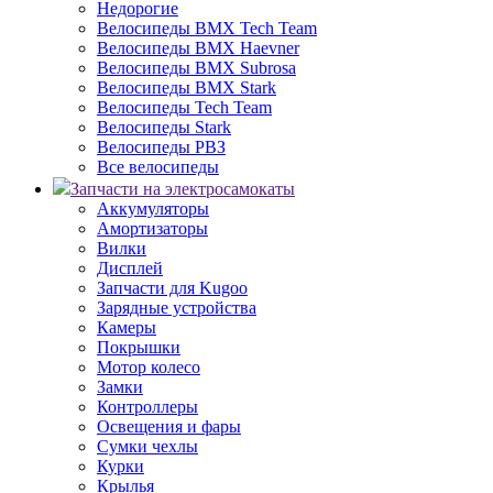
Недорогие
Велосипеды BMX Tech Team
Велосипеды BMX Haevner
Велосипеды BMX Subrosa
Велосипеды BMX Stark
Велосипеды Tech Team
Велосипеды Stark
Велосипеды РВЗ
Все велосипеды
Запчасти на электросамокаты
Аккумуляторы
Амортизаторы
Вилки
Дисплей
Запчасти для Kugoo
Зарядные устройства
Камеры
Покрышки
Мотор колесо
Замки
Контроллеры
Освещения и фары
Сумки чехлы
Курки
Крылья