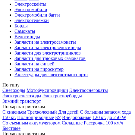
Электроскейты
Электромобили
Электромобили багги
Электротележки
Борды
Самокаты
Велосипеды
Запчасти на электросамокаты
Запчасти на электровелосипеды
Запчасти для электротрициклов
Запчасти для трюковых самокатов
Запчасти на сигвей
Запчасти на гироскутер
Аксессуары для электротранспорта
По типу
Снегоходы
Мотобуксировщики
Электроснегокаты
Электроснегоходы
Электросноуборды
Зимний транспорт
По характеристикам
С сиденьем
Трехколесный
Для детей
С большим запасом хода
150 кг.
Полноприводные
БУ
Внедорожные
120 кг.
до 250 W
Со съемным аккумулятором
Складные
Рассрочка
100 км/ч
Быстрые
По характеристикам