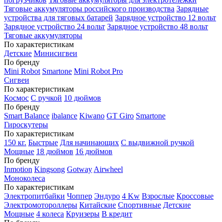
Тяговые аккумуляторы российского производства
Зарядные
устройства для тяговых батарей
Зарядное устройство 12 вольт
Зарядное устройство 24 вольт
Зарядное устройство 48 вольт
Тяговые аккумуляторы
По характеристикам
Детские
Минисигвеи
По бренду
Mini Robot
Smartone
Mini Robot Pro
Сигвеи
По характеристикам
Космос
С ручкой
10 дюймов
По бренду
Smart Balance
ibalance
Kiwano
GT Giro
Smartone
Гироскутеры
По характеристикам
150 кг.
Быстрые
Для начинающих
С выдвижной ручкой
Мощные
18 дюймов
16 дюймов
По бренду
Inmotion
Kingsong
Gotway
Airwheel
Моноколеса
По характеристикам
Электропитбайки
Чоппер
Эндуро
4 Kw
Взрослые
Кроссовые
Электромотороллеры
Китайские
Спортивные
Детские
Мощные
4 колеса
Круизеры
В кредит