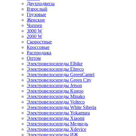
Двухподвесы
Взрослый
Грузовые
Женские
Чоппер
3000 W
2000 W
Скоростные
Кроссовые
Распродажа
Оптом
Электровелосипеды Elbike
Электровелосипеды Eltreco
Электровелосипеды GreenCamel
Электровелосипеды Green City
Электровелосипеды Jetson
Электровелосипеды Kugoo
Электровелосипеды Minako
Электровелосипеды Volteco
Электровелосипеды White Siberia
Электровелосипеды Yokamura
Электровелосипеды Xiaomi
Электровелосипеды Медведь
Электровелосипеды Xdevice
Электровелосипеды ИЖ