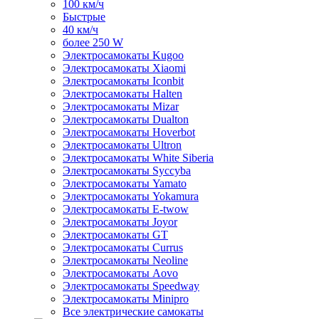
100 км/ч
Быстрые
40 км/ч
более 250 W
Электросамокаты Kugoo
Электросамокаты Xiaomi
Электросамокаты Iconbit
Электросамокаты Halten
Электросамокаты Mizar
Электросамокаты Dualton
Электросамокаты Hoverbot
Электросамокаты Ultron
Электросамокаты White Siberia
Электросамокаты Syccyba
Электросамокаты Yamato
Электросамокаты Yokamura
Электросамокаты E-twow
Электросамокаты Joyor
Электросамокаты GT
Электросамокаты Currus
Электросамокаты Neoline
Электросамокаты Aovo
Электросамокаты Speedway
Электросамокаты Minipro
Все электрические самокаты