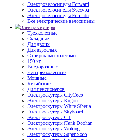
Электровелосипеды Forward
Электровелосипеды Syccyba
Электровелосипеды Furendo
Все электрические велосипеды
Электроскутеры
Трехколесные
Складные
Для двоих
Для взрослых
С широкими колесами
150 кг.
Внедорожные
Четырехколесные
Мощные
Китайские
Для пенсионеров
Электроскутеры CityCoco
Электроскутеры Kugoo
Электроскутеры White Siberia
Электроскутеры Skyboard
Электроскутеры GT
Электроскутеры iTank Doohan
Электроскутеры Wolong
Электроскутеры Super Soco
Электроскутеры Greencamel