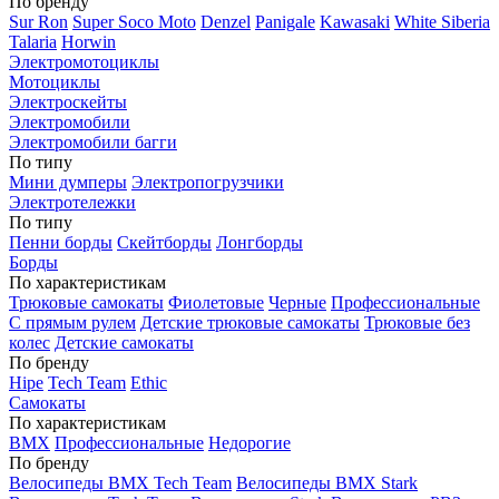
По бренду
Sur Ron
Super Soco Moto
Denzel
Panigale
Kawasaki
White Siberia
Talaria
Horwin
Электромотоциклы
Мотоциклы
Электроскейты
Электромобили
Электромобили багги
По типу
Мини думперы
Электропогрузчики
Электротележки
По типу
Пенни борды
Скейтборды
Лонгборды
Борды
По характеристикам
Трюковые самокаты
Фиолетовые
Черные
Профессиональные
С прямым рулем
Детские трюковые самокаты
Трюковые без
колес
Детские самокаты
По бренду
Hipe
Tech Team
Ethic
Самокаты
По характеристикам
BMX
Профессиональные
Недорогие
По бренду
Велосипеды BMX Tech Team
Велосипеды BMX Stark