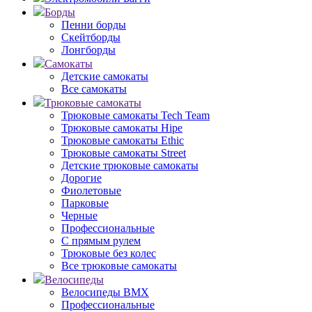
Борды
Пенни борды
Скейтборды
Лонгборды
Самокаты
Детские самокаты
Все самокаты
Трюковые самокаты
Трюковые самокаты Tech Team
Трюковые самокаты Hipe
Трюковые самокаты Ethic
Трюковые самокаты Street
Детские трюковые самокаты
Дорогие
Фиолетовые
Парковые
Черные
Профессиональные
С прямым рулем
Трюковые без колес
Все трюковые самокаты
Велосипеды
Велосипеды BMX
Профессиональные