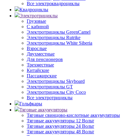
Все электроквадроциклы
Квадроциклы
Электротрициклы
Грузовые
С кабиной
Электротрициклы GreenCamel
Электротрициклы Rutrike
Электротрициклы White Siberia
Взрослые
Двухместные
Для пенсионеров
Трехместные
Китайские
Пассажирские
Электротрициклы Skyboard
Электротрициклы GT
Электротрициклы City Coco
Все электротрициклы
Гольфкары
Тяговые аккумуляторы
Тяговые свинцово-кислотные аккумуляторы
Тяговые аккумуляторы 12 Вольт
Тяговые аккумуляторы 24 Вольт
Тяговые аккумуляторы 48 Вольт