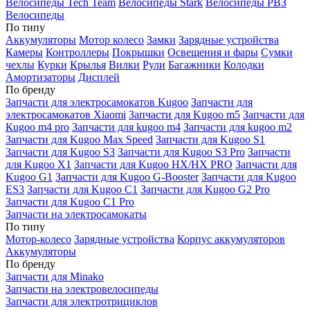
Велосипеды Tech Team
Велосипеды Stark
Велосипеды РВЗ
Велосипеды
По типу
Аккумуляторы
Мотор колесо
Замки
Зарядные устройства
Камеры
Контроллеры
Покрышки
Освещения и фары
Сумки
чехлы
Курки
Крылья
Вилки
Рули
Багажники
Колодки
Амортизаторы
Дисплей
По бренду
Запчасти для электросамокатов Kugoo
Запчасти для
электросамокатов Xiaomi
Запчасти для Kugoo m5
Запчасти для
Кugoo m4 pro
Запчасти для kugoo m4
Запчасти для kugoo m2
Запчасти для Kugoo Max Speed
Запчасти для Kugoo S1
Запчасти для Kugoo S3
Запчасти для Kugoo S3 Pro
Запчасти
для Kugoo X1
Запчасти для Kugoo HX/HX PRO
Запчасти для
Kugoo G1
Запчасти для Kugoo G-Booster
Запчасти для Kugoo
ES3
Запчасти для Kugoo C1
Запчасти для Kugoo G2 Pro
Запчасти для Kugoo C1 Pro
Запчасти на электросамокаты
По типу
Мотор-колесо
Зарядные устройства
Корпус аккумуляторов
Аккумуляторы
По бренду
Запчасти для Minako
Запчасти на электровелосипеды
Запчасти для электротрициклов