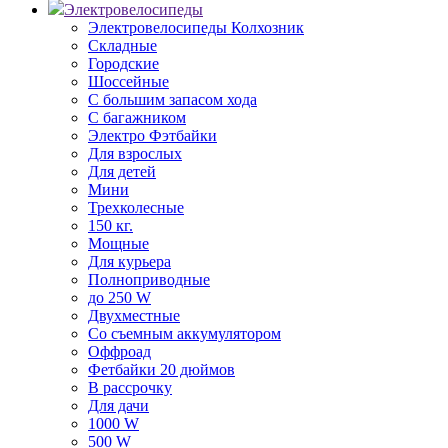
Электровелосипеды
Электровелосипеды Колхозник
Складные
Городские
Шоссейные
С большим запасом хода
С багажником
Электро Фэтбайки
Для взрослых
Для детей
Мини
Трехколесные
150 кг.
Мощные
Для курьера
Полноприводные
до 250 W
Двухместные
Со съемным аккумулятором
Оффроад
Фетбайки 20 дюймов
В рассрочку
Для дачи
1000 W
500 W