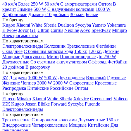
40 км/ч
Более 250 W
50 км/ч
С амортизаторами
Оптом
В
кредит
Зимние
500 W
С надувными колесами
1000 W
Карбоновые
Диаметр 10 дюймов
30 км/ч
Белые
По бренду
Kugoo
Xiaomi
White Siberia
Dualtron
Syccyba
Yamato
Yokamura
E-twow
Joyor
GT
Ultron
Currus
Neoline
Aovo
Speedway
Minipro
Электросамокаты
По характеристикам
Электровелосипеды Колхозник
Трехколесные
Фетбайки
Складные
С большим запасом хода
150 кг.
120 кг.
Детские
Мощные
Для курьера
Мини
Полноприводные
До 250 W
Двухместные
Со съемным аккумулятором
Оффроад
Фетбайки
20 дюймов
В рассрочку
По характеристикам
БУ
Для дачи
1000 W
500 W
Двухподвесы
Взрослый
Грузовые
Женские
Чоппер
3000 W
2000 W
Скоростные
Кроссовые
Распродажа
Китайские
Российские
Оптом
По бренду
Eltreco
Minako
Xiaomi
White Siberia
Xdevice
Greencamel
Volteco
ИЖ
Kugoo
Jetson
Elbike
Forward
Syccyba
Furendo
Электровелосипеды
По характеристикам
Трехколесные
С широкими колесами
Двухместные
150 кг.
Внедорожные
Четырехколесные
Мощные
Китайские
Для
пенсионеров