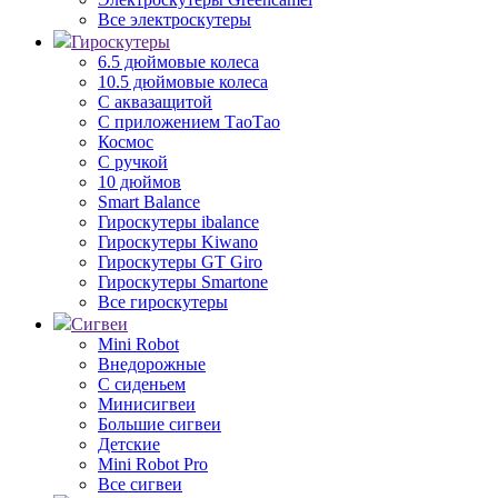
Все электроскутеры
Гироскутеры
6.5 дюймовые колеса
10.5 дюймовые колеса
С аквазащитой
С приложением ТаоТао
Космос
С ручкой
10 дюймов
Smart Balance
Гироскутеры ibalance
Гироскутеры Kiwano
Гироскутеры GT Giro
Гироскутеры Smartone
Все гироскутеры
Сигвеи
Mini Robot
Внедорожные
С сиденьем
Минисигвеи
Большие сигвеи
Детские
Mini Robot Pro
Все сигвеи