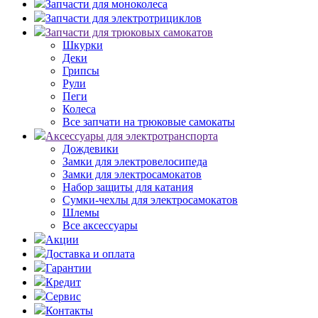
Запчасти для моноколеса
Запчасти для электротрициклов
Запчасти для трюковых самокатов
Шкурки
Деки
Грипсы
Рули
Пеги
Колеса
Все запчати на трюковые самокаты
Аксессуары для электротранспорта
Дождевики
Замки для электровелосипеда
Замки для электросамокатов
Набор защиты для катания
Сумки-чехлы для электросамокатов
Шлемы
Все аксессуары
Акции
Доставка и оплата
Гарантии
Кредит
Сервис
Контакты