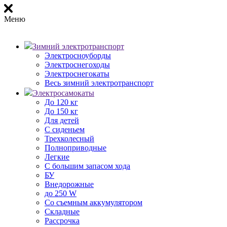
Меню
Зимний электротранспорт
Электросноуборды
Электроснегоходы
Электроснегокаты
Весь зимний электротранспорт
Электросамокаты
До 120 кг
До 150 кг
Для детей
С сиденьем
Трехколесный
Полноприводные
Легкие
С большим запасом хода
БУ
Внедорожные
до 250 W
Со съемным аккумулятором
Складные
Рассрочка