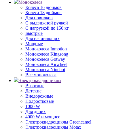
Моноколеса
Колеса 16 дюймов
Колеса 18 дюймов
Для новичков
С выдвижной ручкой
С нагрузкой до 150 кг
Быстрые
Для начинающих
Мощные
Моноколеса Inmotion
Моноколеса Kingsong
Моноколеса Gotway
Моноколеса Airwheel
Моноколеса Ninebot
Все моноколеса
Электроквадроциклы
Взрослые
Детские
Внедорожные
Подростковые
1000 W
Для двоих
4000 W и мощнее
Электроквадроциклы Greencamel
Электроквадроциклы Motax