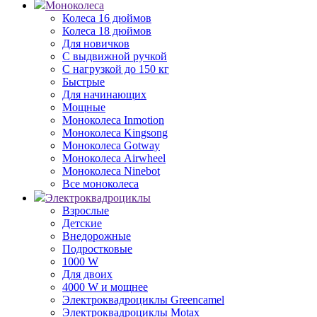
Моноколеса
Колеса 16 дюймов
Колеса 18 дюймов
Для новичков
С выдвижной ручкой
С нагрузкой до 150 кг
Быстрые
Для начинающих
Мощные
Моноколеса Inmotion
Моноколеса Kingsong
Моноколеса Gotway
Моноколеса Airwheel
Моноколеса Ninebot
Все моноколеса
Электроквадроциклы
Взрослые
Детские
Внедорожные
Подростковые
1000 W
Для двоих
4000 W и мощнее
Электроквадроциклы Greencamel
Электроквадроциклы Motax