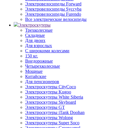
Электровелосипеды Forward
Электровелосипеды Syccyba
Электровелосипеды Furendo
Все электрические велосипеды
Электроскутеры
Трехколесные
Складные
Для двоих
Для взрослых
С широкими колесами
150 кг.
Внедорожные
Четырехколесные
Мощные
Китайские
Для пенсионеров
Электроскутеры CityCoco
Электроскутеры Kugoo
Электроскутеры White Siberia
Электроскутеры Skyboard
Электроскутеры GT
Электроскутеры iTank Doohan
Электроскутеры Wolong
Электроскутеры Super Soco
Электроскутеры Greencamel