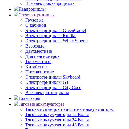
Все электроквадроциклы
Квадроциклы
Электротрициклы
Грузовые
С кабиной
Электротрициклы GreenCamel
Электротрициклы Rutrike
Электротрициклы White Siberia
Взрослые
Двухместные
Для пенсионеров
Трехместные
Китайские
Пассажирские
Электротрициклы Skyboard
Электротрициклы GT
Электротрициклы City Coco
Все электротрициклы
Гольфкары
Тяговые аккумуляторы
Тяговые свинцово-кислотные аккумуляторы
Тяговые аккумуляторы 12 Вольт
Тяговые аккумуляторы 24 Вольт
Тяговые аккумуляторы 48 Вольт