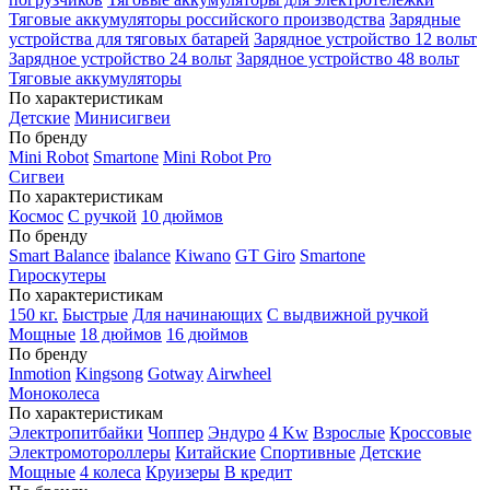
Тяговые аккумуляторы российского производства
Зарядные
устройства для тяговых батарей
Зарядное устройство 12 вольт
Зарядное устройство 24 вольт
Зарядное устройство 48 вольт
Тяговые аккумуляторы
По характеристикам
Детские
Минисигвеи
По бренду
Mini Robot
Smartone
Mini Robot Pro
Сигвеи
По характеристикам
Космос
С ручкой
10 дюймов
По бренду
Smart Balance
ibalance
Kiwano
GT Giro
Smartone
Гироскутеры
По характеристикам
150 кг.
Быстрые
Для начинающих
С выдвижной ручкой
Мощные
18 дюймов
16 дюймов
По бренду
Inmotion
Kingsong
Gotway
Airwheel
Моноколеса
По характеристикам
Электропитбайки
Чоппер
Эндуро
4 Kw
Взрослые
Кроссовые
Электромотороллеры
Китайские
Спортивные
Детские
Мощные
4 колеса
Круизеры
В кредит