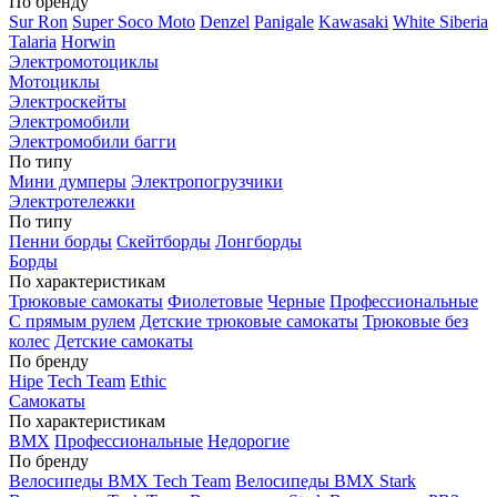
По бренду
Sur Ron
Super Soco Moto
Denzel
Panigale
Kawasaki
White Siberia
Talaria
Horwin
Электромотоциклы
Мотоциклы
Электроскейты
Электромобили
Электромобили багги
По типу
Мини думперы
Электропогрузчики
Электротележки
По типу
Пенни борды
Скейтборды
Лонгборды
Борды
По характеристикам
Трюковые самокаты
Фиолетовые
Черные
Профессиональные
С прямым рулем
Детские трюковые самокаты
Трюковые без
колес
Детские самокаты
По бренду
Hipe
Tech Team
Ethic
Самокаты
По характеристикам
BMX
Профессиональные
Недорогие
По бренду
Велосипеды BMX Tech Team
Велосипеды BMX Stark