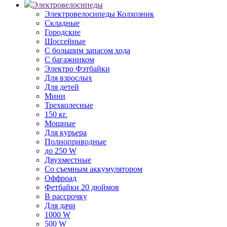
Электровелосипеды
Электровелосипеды Колхозник
Складные
Городские
Шоссейные
С большим запасом хода
С багажником
Электро Фэтбайки
Для взрослых
Для детей
Мини
Трехколесные
150 кг.
Мощные
Для курьера
Полноприводные
до 250 W
Двухместные
Со съемным аккумулятором
Оффроад
Фетбайки 20 дюймов
В рассрочку
Для дачи
1000 W
500 W