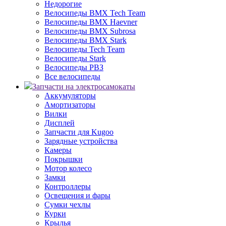
Недорогие
Велосипеды BMX Tech Team
Велосипеды BMX Haevner
Велосипеды BMX Subrosa
Велосипеды BMX Stark
Велосипеды Tech Team
Велосипеды Stark
Велосипеды РВЗ
Все велосипеды
Запчасти на электросамокаты
Аккумуляторы
Амортизаторы
Вилки
Дисплей
Запчасти для Kugoo
Зарядные устройства
Камеры
Покрышки
Мотор колесо
Замки
Контроллеры
Освещения и фары
Сумки чехлы
Курки
Крылья