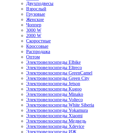
Двухподвесы
Взрослый
Грузовые
Женские
Чоппер
3000 W
2000 W
Скоростные
Кроссовые
Распродажа
Оптом
Электровелосипеды Elbike
Электровелосипеды Eltreco
Электровелосипеды GreenCamel
Электровелосипеды Green City
Электровелосипеды Jetson
Электровелосипеды Kugoo
Электровелосипеды Minako
Электровелосипеды Volteco
Электровелосипеды White Siberia
Электровелосипеды Yokamura
Электровелосипеды Xiaomi
Электровелосипеды Медведь
Электровелосипеды Xdevice
Электровелосипеды ИЖ