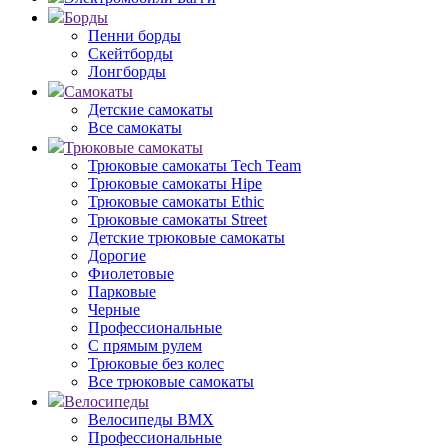
Борды
Пенни борды
Скейтборды
Лонгборды
Самокаты
Детские самокаты
Все самокаты
Трюковые самокаты
Трюковые самокаты Tech Team
Трюковые самокаты Hipe
Трюковые самокаты Ethic
Трюковые самокаты Street
Детские трюковые самокаты
Дорогие
Фиолетовые
Парковые
Черные
Профессиональные
С прямым рулем
Трюковые без колес
Все трюковые самокаты
Велосипеды
Велосипеды BMX
Профессиональные