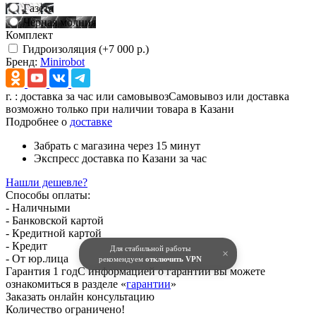
Газета
Черная молния
Комплект
Гидроизоляция (+7 000 р.)
Бренд:
Minirobot
г.
: доставка за час или самовывоз
Самовывоз или доставка
возможно только при наличии товара в Казани
Подробнее о
доставке
Забрать с магазина
через 15 минут
Экспресс доставка
по Казани за час
Нашли дешевле?
Способы оплаты:
- Наличными
- Банковской картой
- Кредитной картой
- Кредит
Для стабильной работы
×
- От юр.лица
рекомендуем
отключить VPN
Гарантия 1 год
С информацией о гарантии вы можете
ознакомиться в разделе «
гарантии
»
Заказать онлайн консультацию
Количество ограничено!