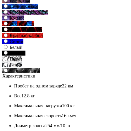
Галактика
Синий космос
Розовый граффити
Космос
Огонь и лед
Красная молния
Красный карбон
Синий
Белый
Черный
Пират
Газета
Черная молния
Характеристики
Пробег на одном заряде
22 км
Вес
12.8 кг
Максимальная нагрузка
100 кг
Максимальная скорость
16 км/ч
Диаметр колеса
254 мм/10 in