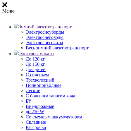
Меню
Зимний электротранспорт
Электросноуборды
Электроснегоходы
Электроснегокаты
Весь зимний электротранспорт
Электросамокаты
До 120 кг
До 150 кг
Для детей
С сиденьем
Трехколесный
Полноприводные
Легкие
С большим запасом хода
БУ
Внедорожные
до 250 W
Со съемным аккумулятором
Складные
Рассрочка