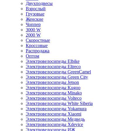
Двухподвесы
Взрослый
Грузовые
Женские
Чоппер
3000 W
2000 W
Скоростные
Кроссовые
Распродажа
Оптом
Электровелосипеды Elbike
Электровелосипеды Eltreco
Электровелосипеды GreenCamel
Электровелосипеды Green City
Электровелосипеды Jetson
Электровелосипеды Kugoo
Электровелосипеды Minako
Электровелосипеды Volteco
Электровелосипеды White Siberia
Электровелосипеды Yokamura
Электровелосипеды Xiaomi
Электровелосипеды Медведь
Электровелосипеды Xdevice
Электровелосипеды ИЖ