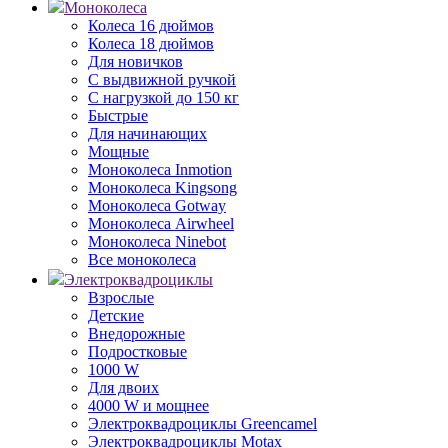
Моноколеса
Колеса 16 дюймов
Колеса 18 дюймов
Для новичков
С выдвижной ручкой
С нагрузкой до 150 кг
Быстрые
Для начинающих
Мощные
Моноколеса Inmotion
Моноколеса Kingsong
Моноколеса Gotway
Моноколеса Airwheel
Моноколеса Ninebot
Все моноколеса
Электроквадроциклы
Взрослые
Детские
Внедорожные
Подростковые
1000 W
Для двоих
4000 W и мощнее
Электроквадроциклы Greencamel
Электроквадроциклы Motax