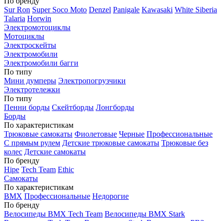
По бренду
Sur Ron
Super Soco Moto
Denzel
Panigale
Kawasaki
White Siberia
Talaria
Horwin
Электромотоциклы
Мотоциклы
Электроскейты
Электромобили
Электромобили багги
По типу
Мини думперы
Электропогрузчики
Электротележки
По типу
Пенни борды
Скейтборды
Лонгборды
Борды
По характеристикам
Трюковые самокаты
Фиолетовые
Черные
Профессиональные
С прямым рулем
Детские трюковые самокаты
Трюковые без
колес
Детские самокаты
По бренду
Hipe
Tech Team
Ethic
Самокаты
По характеристикам
BMX
Профессиональные
Недорогие
По бренду
Велосипеды BMX Tech Team
Велосипеды BMX Stark