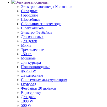
Электровелосипеды
Электровелосипеды Колхозник
Складные
Городские
Шоссейные
С большим запасом хода
С багажником
Электро Фэтбайки
Для взрослых
Для детей
Мини
Трехколесные
150 кг.
Мощные
Для курьера
Полноприводные
до 250 W
Двухместные
Со съемным аккумулятором
Оффроад
Фетбайки 20 дюймов
В рассрочку
Для дачи
1000 W
500 W