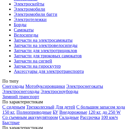
Электроскейты
Электромобили
Электромобили багги
Электротележки
Борды
Самокаты
Велосипеды
Запчасти на электросамокаты
Запчасти на электровелосипеды
Запчасти для электротрициклов
Запчасти для трюковых самокатов
Запчасти на сигвей
Запчасти на гироскутер
Аксессуары для электротранспорта
По типу
Снегоходы
Мотобуксировщики
Электроснегокаты
Электроснегоходы
Электросноуборды
Зимний транспорт
По характеристикам
С сиденьем
Трехколесный
Для детей
С большим запасом хода
150 кг.
Полноприводные
БУ
Внедорожные
120 кг.
до 250 W
Со съемным аккумулятором
Складные
Рассрочка
100 км/ч
Быстрые
По характеристикам