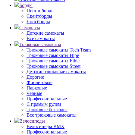
Борды
Пенни борды
Скейтборды
Лонгборды
Самокаты
Детские самокаты
Все самокаты
Трюковые самокаты
Трюковые самокаты Tech Team
Трюковые самокаты Hipe
Трюковые самокаты Ethic
Трюковые самокаты Street
Детские трюковые самокаты
Дорогие
Фиолетовые
Парковые
Черные
Профессиональные
С прямым рулем
Трюковые без колес
Все трюковые самокаты
Велосипеды
Велосипеды BMX
Профессиональные