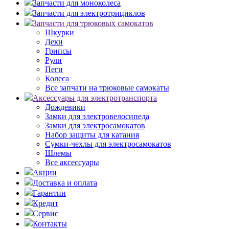
Запчасти для моноколеса
Запчасти для электротрициклов
Запчасти для трюковых самокатов
Шкурки
Деки
Грипсы
Рули
Пеги
Колеса
Все запчати на трюковые самокаты
Аксессуары для электротранспорта
Дождевики
Замки для электровелосипеда
Замки для электросамокатов
Набор защиты для катания
Сумки-чехлы для электросамокатов
Шлемы
Все аксессуары
Акции
Доставка и оплата
Гарантии
Кредит
Сервис
Контакты