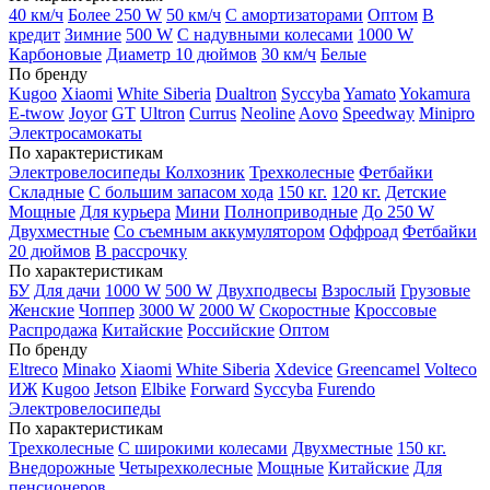
40 км/ч
Более 250 W
50 км/ч
С амортизаторами
Оптом
В
кредит
Зимние
500 W
С надувными колесами
1000 W
Карбоновые
Диаметр 10 дюймов
30 км/ч
Белые
По бренду
Kugoo
Xiaomi
White Siberia
Dualtron
Syccyba
Yamato
Yokamura
E-twow
Joyor
GT
Ultron
Currus
Neoline
Aovo
Speedway
Minipro
Электросамокаты
По характеристикам
Электровелосипеды Колхозник
Трехколесные
Фетбайки
Складные
С большим запасом хода
150 кг.
120 кг.
Детские
Мощные
Для курьера
Мини
Полноприводные
До 250 W
Двухместные
Со съемным аккумулятором
Оффроад
Фетбайки
20 дюймов
В рассрочку
По характеристикам
БУ
Для дачи
1000 W
500 W
Двухподвесы
Взрослый
Грузовые
Женские
Чоппер
3000 W
2000 W
Скоростные
Кроссовые
Распродажа
Китайские
Российские
Оптом
По бренду
Eltreco
Minako
Xiaomi
White Siberia
Xdevice
Greencamel
Volteco
ИЖ
Kugoo
Jetson
Elbike
Forward
Syccyba
Furendo
Электровелосипеды
По характеристикам
Трехколесные
С широкими колесами
Двухместные
150 кг.
Внедорожные
Четырехколесные
Мощные
Китайские
Для
пенсионеров