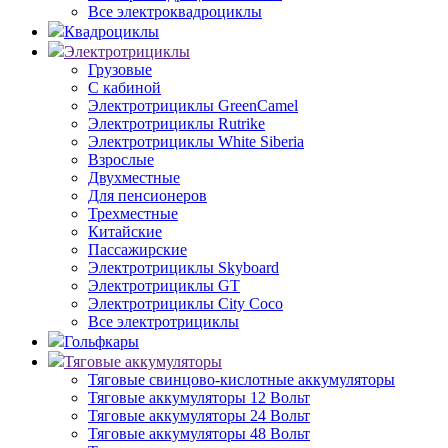
Все электроквадроциклы
Квадроциклы
Электротрициклы
Грузовые
С кабиной
Электротрициклы GreenCamel
Электротрициклы Rutrike
Электротрициклы White Siberia
Взрослые
Двухместные
Для пенсионеров
Трехместные
Китайские
Пассажирские
Электротрициклы Skyboard
Электротрициклы GT
Электротрициклы City Coco
Все электротрициклы
Гольфкары
Тяговые аккумуляторы
Тяговые свинцово-кислотные аккумуляторы
Тяговые аккумуляторы 12 Вольт
Тяговые аккумуляторы 24 Вольт
Тяговые аккумуляторы 48 Вольт