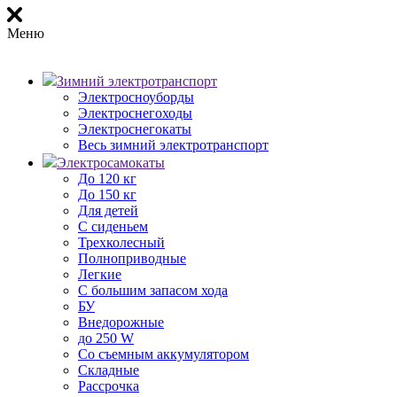
Меню
Зимний электротранспорт
Электросноуборды
Электроснегоходы
Электроснегокаты
Весь зимний электротранспорт
Электросамокаты
До 120 кг
До 150 кг
Для детей
С сиденьем
Трехколесный
Полноприводные
Легкие
С большим запасом хода
БУ
Внедорожные
до 250 W
Со съемным аккумулятором
Складные
Рассрочка