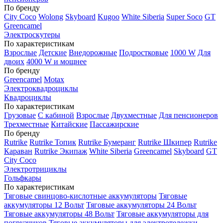
По бренду
City Coco
Wolong
Skyboard
Kugoo
White Siberia
Super Soco
GT
Greencamel
Электроскутеры
По характеристикам
Взрослые
Детские
Внедорожные
Подростковые
1000 W
Для
двоих
4000 W и мощнее
По бренду
Greencamel
Motax
Электроквадроциклы
Квадроциклы
По характеристикам
Грузовые
С кабиной
Взрослые
Двухместные
Для пенсионеров
Трехместные
Китайские
Пассажирские
По бренду
Rutrike
Rutrike Топик
Rutrike Бумеранг
Rutrike Шкипер
Rutrike
Караван
Rutrike Экипаж
White Siberia
Greencamel
Skyboard
GT
City Coco
Электротрициклы
Гольфкары
По характеристикам
Тяговые свинцово-кислотные аккумуляторы
Тяговые
аккумуляторы 12 Вольт
Тяговые аккумуляторы 24 Вольт
Тяговые аккумуляторы 48 Вольт
Тяговые аккумуляторы для
погрузчиков
Тяговые аккумуляторы для электротележки