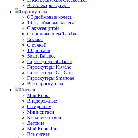
Все электроскутеры
Гироскутеры
6.5 дюймовые колеса
10.5 дюймовые колеса
С аквазащитой
С приложением ТаоТао
Космос
С ручкой
10 дюймов
Smart Balance
Гироскутеры ibalance
Гироскутеры Kiwano
Гироскутеры GT Giro
Гироскутеры Smartone
Все гироскутеры
Сигвеи
Mini Robot
Внедорожные
С сиденьем
Минисигвеи
Большие сигвеи
Детские
Mini Robot Pro
Все сигвеи