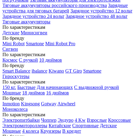
Тяговые аккумуляторы российского производства
Зарядные
устройства для тяговых батарей
Зарядное устройство 12 вольт
Зарядное устройство 24 вольт
Зарядное устройство 48 вольт
Тяговые аккумуляторы
По характеристикам
Детские
Минисигвеи
По бренду
Mini Robot
Smartone
Mini Robot Pro
Сигвеи
По характеристикам
Космос
С ручкой
10 дюймов
По бренду
Smart Balance
ibalance
Kiwano
GT Giro
Smartone
Гироскутеры
По характеристикам
150 кг.
Быстрые
Для начинающих
С выдвижной ручкой
Мощные
18 дюймов
16 дюймов
По бренду
Inmotion
Kingsong
Gotway
Airwheel
Моноколеса
По характеристикам
Электропитбайки
Чоппер
Эндуро
4 Kw
Взрослые
Кроссовые
Электромотороллеры
Китайские
Спортивные
Детские
Мощные
4 колеса
Круизеры
В кредит