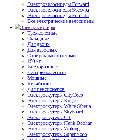
Электровелосипеды Forward
Электровелосипеды Syccyba
Электровелосипеды Furendo
Все электрические велосипеды
Электроскутеры
Трехколесные
Складные
Для двоих
Для взрослых
С широкими колесами
150 кг.
Внедорожные
Четырехколесные
Мощные
Китайские
Для пенсионеров
Электроскутеры CityCoco
Электроскутеры Kugoo
Электроскутеры White Siberia
Электроскутеры Skyboard
Электроскутеры GT
Электроскутеры iTank Doohan
Электроскутеры Wolong
Электроскутеры Super Soco
Электроскутеры Greencamel