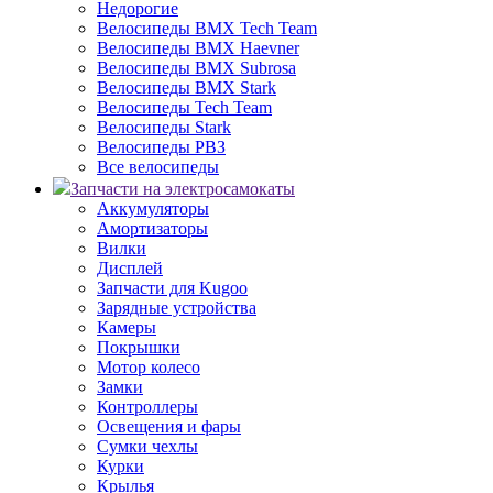
Недорогие
Велосипеды BMX Tech Team
Велосипеды BMX Haevner
Велосипеды BMX Subrosa
Велосипеды BMX Stark
Велосипеды Tech Team
Велосипеды Stark
Велосипеды РВЗ
Все велосипеды
Запчасти на электросамокаты
Аккумуляторы
Амортизаторы
Вилки
Дисплей
Запчасти для Kugoo
Зарядные устройства
Камеры
Покрышки
Мотор колесо
Замки
Контроллеры
Освещения и фары
Сумки чехлы
Курки
Крылья