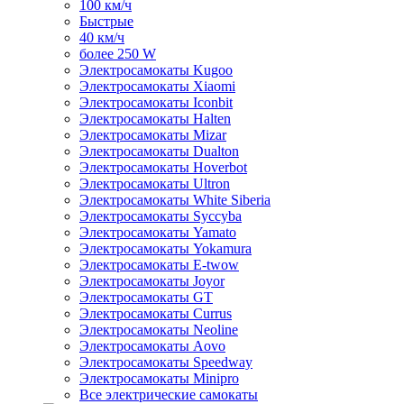
100 км/ч
Быстрые
40 км/ч
более 250 W
Электросамокаты Kugoo
Электросамокаты Xiaomi
Электросамокаты Iconbit
Электросамокаты Halten
Электросамокаты Mizar
Электросамокаты Dualton
Электросамокаты Hoverbot
Электросамокаты Ultron
Электросамокаты White Siberia
Электросамокаты Syccyba
Электросамокаты Yamato
Электросамокаты Yokamura
Электросамокаты E-twow
Электросамокаты Joyor
Электросамокаты GT
Электросамокаты Currus
Электросамокаты Neoline
Электросамокаты Aovo
Электросамокаты Speedway
Электросамокаты Minipro
Все электрические самокаты