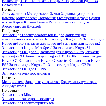
Велосипеды Tech Team
Велосипеды Stark
Велосипеды РВЗ
Велосипеды
По типу
Аккумуляторы
Мотор колесо
Замки
Зарядные устройства
Камеры
Контроллеры
Покрышки
Освещения и фары
Сумки
чехлы
Курки
Крылья
Вилки
Рули
Багажники
Колодки
Амортизаторы
Дисплей
По бренду
Запчасти для электросамокатов Kugoo
Запчасти для
электросамокатов Xiaomi
Запчасти для Kugoo m5
Запчасти для
Кugoo m4 pro
Запчасти для kugoo m4
Запчасти для kugoo m2
Запчасти для Kugoo Max Speed
Запчасти для Kugoo S1
Запчасти для Kugoo S3
Запчасти для Kugoo S3 Pro
Запчасти
для Kugoo X1
Запчасти для Kugoo HX/HX PRO
Запчасти для
Kugoo G1
Запчасти для Kugoo G-Booster
Запчасти для Kugoo
ES3
Запчасти для Kugoo C1
Запчасти для Kugoo G2 Pro
Запчасти для Kugoo C1 Pro
Запчасти на электросамокаты
По типу
Мотор-колесо
Зарядные устройства
Корпус аккумуляторов
Аккумуляторы
По бренду
Запчасти для Minako
Запчасти на электровелосипеды
Запчасти для электротрициклов