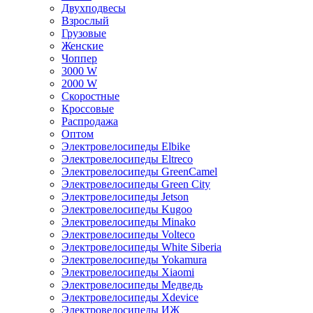
Двухподвесы
Взрослый
Грузовые
Женские
Чоппер
3000 W
2000 W
Скоростные
Кроссовые
Распродажа
Оптом
Электровелосипеды Elbike
Электровелосипеды Eltreco
Электровелосипеды GreenCamel
Электровелосипеды Green City
Электровелосипеды Jetson
Электровелосипеды Kugoo
Электровелосипеды Minako
Электровелосипеды Volteco
Электровелосипеды White Siberia
Электровелосипеды Yokamura
Электровелосипеды Xiaomi
Электровелосипеды Медведь
Электровелосипеды Xdevice
Электровелосипеды ИЖ