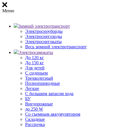
Меню
Зимний электротранспорт
Электросноуборды
Электроснегоходы
Электроснегокаты
Весь зимний электротранспорт
Электросамокаты
До 120 кг
До 150 кг
Для детей
С сиденьем
Трехколесный
Полноприводные
Легкие
С большим запасом хода
БУ
Внедорожные
до 250 W
Со съемным аккумулятором
Складные
Рассрочка