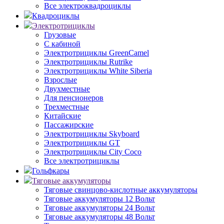
Все электроквадроциклы
Квадроциклы
Электротрициклы
Грузовые
С кабиной
Электротрициклы GreenCamel
Электротрициклы Rutrike
Электротрициклы White Siberia
Взрослые
Двухместные
Для пенсионеров
Трехместные
Китайские
Пассажирские
Электротрициклы Skyboard
Электротрициклы GT
Электротрициклы City Coco
Все электротрициклы
Гольфкары
Тяговые аккумуляторы
Тяговые свинцово-кислотные аккумуляторы
Тяговые аккумуляторы 12 Вольт
Тяговые аккумуляторы 24 Вольт
Тяговые аккумуляторы 48 Вольт