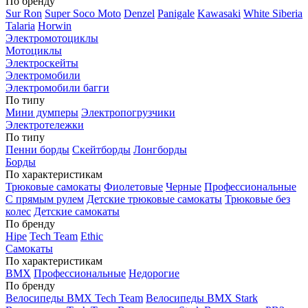
По бренду
Sur Ron
Super Soco Moto
Denzel
Panigale
Kawasaki
White Siberia
Talaria
Horwin
Электромотоциклы
Мотоциклы
Электроскейты
Электромобили
Электромобили багги
По типу
Мини думперы
Электропогрузчики
Электротележки
По типу
Пенни борды
Скейтборды
Лонгборды
Борды
По характеристикам
Трюковые самокаты
Фиолетовые
Черные
Профессиональные
С прямым рулем
Детские трюковые самокаты
Трюковые без
колес
Детские самокаты
По бренду
Hipe
Tech Team
Ethic
Самокаты
По характеристикам
BMX
Профессиональные
Недорогие
По бренду
Велосипеды BMX Tech Team
Велосипеды BMX Stark