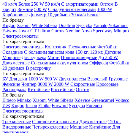
40 км/ч
Более 250 W
50 км/ч
С амортизаторами
Оптом
В
кредит
Зимние
500 W
С надувными колесами
1000 W
Карбоновые
Диаметр 10 дюймов
30 км/ч
Белые
По бренду
Kugoo
Xiaomi
White Siberia
Dualtron
Syccyba
Yamato
Yokamura
E-twow
Joyor
GT
Ultron
Currus
Neoline
Aovo
Speedway
Minipro
Электросамокаты
По характеристикам
Электровелосипеды Колхозник
Трехколесные
Фетбайки
Складные
С большим запасом хода
150 кг.
120 кг.
Детские
Мощные
Для курьера
Мини
Полноприводные
До 250 W
Двухместные
Со съемным аккумулятором
Оффроад
Фетбайки
20 дюймов
В рассрочку
По характеристикам
БУ
Для дачи
1000 W
500 W
Двухподвесы
Взрослый
Грузовые
Женские
Чоппер
3000 W
2000 W
Скоростные
Кроссовые
Распродажа
Китайские
Российские
Оптом
По бренду
Eltreco
Minako
Xiaomi
White Siberia
Xdevice
Greencamel
Volteco
ИЖ
Kugoo
Jetson
Elbike
Forward
Syccyba
Furendo
Электровелосипеды
По характеристикам
Трехколесные
С широкими колесами
Двухместные
150 кг.
Внедорожные
Четырехколесные
Мощные
Китайские
Для
пенсионеров