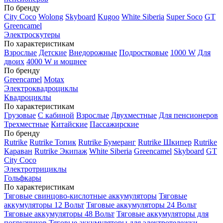
По бренду
City Coco
Wolong
Skyboard
Kugoo
White Siberia
Super Soco
GT
Greencamel
Электроскутеры
По характеристикам
Взрослые
Детские
Внедорожные
Подростковые
1000 W
Для
двоих
4000 W и мощнее
По бренду
Greencamel
Motax
Электроквадроциклы
Квадроциклы
По характеристикам
Грузовые
С кабиной
Взрослые
Двухместные
Для пенсионеров
Трехместные
Китайские
Пассажирские
По бренду
Rutrike
Rutrike Топик
Rutrike Бумеранг
Rutrike Шкипер
Rutrike
Караван
Rutrike Экипаж
White Siberia
Greencamel
Skyboard
GT
City Coco
Электротрициклы
Гольфкары
По характеристикам
Тяговые свинцово-кислотные аккумуляторы
Тяговые
аккумуляторы 12 Вольт
Тяговые аккумуляторы 24 Вольт
Тяговые аккумуляторы 48 Вольт
Тяговые аккумуляторы для
погрузчиков
Тяговые аккумуляторы для электротележки