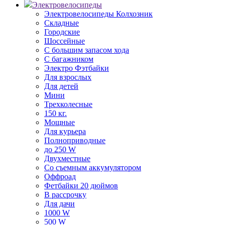
Электровелосипеды
Электровелосипеды Колхозник
Складные
Городские
Шоссейные
С большим запасом хода
С багажником
Электро Фэтбайки
Для взрослых
Для детей
Мини
Трехколесные
150 кг.
Мощные
Для курьера
Полноприводные
до 250 W
Двухместные
Со съемным аккумулятором
Оффроад
Фетбайки 20 дюймов
В рассрочку
Для дачи
1000 W
500 W