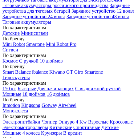
Тяговые аккумуляторы российского производства
Зарядные
устройства для тяговых батарей
Зарядное устройство 12 вольт
Зарядное устройство 24 вольт
Зарядное устройство 48 вольт
Тяговые аккумуляторы
По характеристикам
Детские
Минисигвеи
По бренду
Mini Robot
Smartone
Mini Robot Pro
Сигвеи
По характеристикам
Космос
С ручкой
10 дюймов
По бренду
Smart Balance
ibalance
Kiwano
GT Giro
Smartone
Гироскутеры
По характеристикам
150 кг.
Быстрые
Для начинающих
С выдвижной ручкой
Мощные
18 дюймов
16 дюймов
По бренду
Inmotion
Kingsong
Gotway
Airwheel
Моноколеса
По характеристикам
Электропитбайки
Чоппер
Эндуро
4 Kw
Взрослые
Кроссовые
Электромотороллеры
Китайские
Спортивные
Детские
Мощные
4 колеса
Круизеры
В кредит