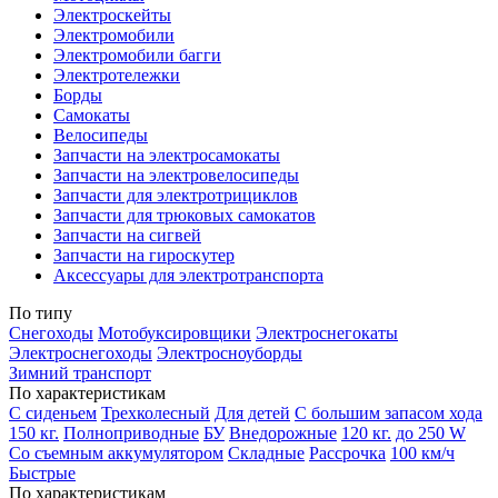
Электроскейты
Электромобили
Электромобили багги
Электротележки
Борды
Самокаты
Велосипеды
Запчасти на электросамокаты
Запчасти на электровелосипеды
Запчасти для электротрициклов
Запчасти для трюковых самокатов
Запчасти на сигвей
Запчасти на гироскутер
Аксессуары для электротранспорта
По типу
Снегоходы
Мотобуксировщики
Электроснегокаты
Электроснегоходы
Электросноуборды
Зимний транспорт
По характеристикам
С сиденьем
Трехколесный
Для детей
С большим запасом хода
150 кг.
Полноприводные
БУ
Внедорожные
120 кг.
до 250 W
Со съемным аккумулятором
Складные
Рассрочка
100 км/ч
Быстрые
По характеристикам