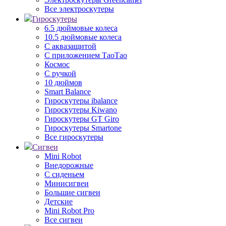
Все электроскутеры
Гироскутеры
6.5 дюймовые колеса
10.5 дюймовые колеса
С аквазащитой
С приложением ТаоТао
Космос
С ручкой
10 дюймов
Smart Balance
Гироскутеры ibalance
Гироскутеры Kiwano
Гироскутеры GT Giro
Гироскутеры Smartone
Все гироскутеры
Сигвеи
Mini Robot
Внедорожные
С сиденьем
Минисигвеи
Большие сигвеи
Детские
Mini Robot Pro
Все сигвеи