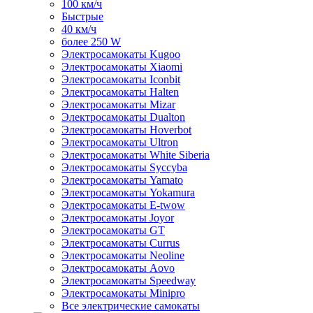
100 км/ч
Быстрые
40 км/ч
более 250 W
Электросамокаты Kugoo
Электросамокаты Xiaomi
Электросамокаты Iconbit
Электросамокаты Halten
Электросамокаты Mizar
Электросамокаты Dualton
Электросамокаты Hoverbot
Электросамокаты Ultron
Электросамокаты White Siberia
Электросамокаты Syccyba
Электросамокаты Yamato
Электросамокаты Yokamura
Электросамокаты E-twow
Электросамокаты Joyor
Электросамокаты GT
Электросамокаты Currus
Электросамокаты Neoline
Электросамокаты Aovo
Электросамокаты Speedway
Электросамокаты Minipro
Все электрические самокаты