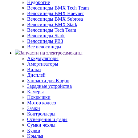
Недорогие
Велосипеды BMX Tech Team
Велосипеды BMX Haevner
Велосипеды BMX Subrosa
Велосипеды BMX Stark
Велосипеды Tech Team
Велосипеды Stark
Велосипеды РВЗ
Все велосипеды
Запчасти на электросамокаты
Аккумуляторы
Амортизаторы
Вилки
Дисплей
Запчасти для Kugoo
Зарядные устройства
Камеры
Покрышки
Мотор колесо
Замки
Контроллеры
Освещения и фары
Сумки чехлы
Курки
Крылья