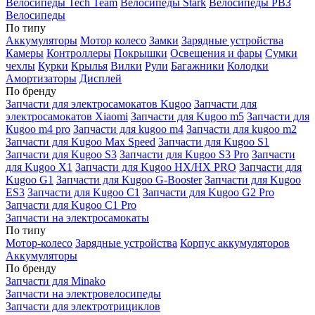
Велосипеды Tech Team
Велосипеды Stark
Велосипеды РВЗ
Велосипеды
По типу
Аккумуляторы
Мотор колесо
Замки
Зарядные устройства
Камеры
Контроллеры
Покрышки
Освещения и фары
Сумки
чехлы
Курки
Крылья
Вилки
Рули
Багажники
Колодки
Амортизаторы
Дисплей
По бренду
Запчасти для электросамокатов Kugoo
Запчасти для
электросамокатов Xiaomi
Запчасти для Kugoo m5
Запчасти для
Кugoo m4 pro
Запчасти для kugoo m4
Запчасти для kugoo m2
Запчасти для Kugoo Max Speed
Запчасти для Kugoo S1
Запчасти для Kugoo S3
Запчасти для Kugoo S3 Pro
Запчасти
для Kugoo X1
Запчасти для Kugoo HX/HX PRO
Запчасти для
Kugoo G1
Запчасти для Kugoo G-Booster
Запчасти для Kugoo
ES3
Запчасти для Kugoo C1
Запчасти для Kugoo G2 Pro
Запчасти для Kugoo C1 Pro
Запчасти на электросамокаты
По типу
Мотор-колесо
Зарядные устройства
Корпус аккумуляторов
Аккумуляторы
По бренду
Запчасти для Minako
Запчасти на электровелосипеды
Запчасти для электротрициклов