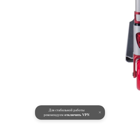
Для стабильной работы
×
рекомендуем
отключить VPN