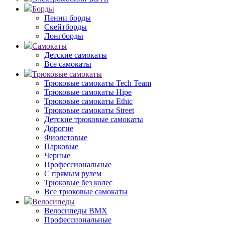
Борды
Пенни борды
Скейтборды
Лонгборды
Самокаты
Детские самокаты
Все самокаты
Трюковые самокаты
Трюковые самокаты Tech Team
Трюковые самокаты Hipe
Трюковые самокаты Ethic
Трюковые самокаты Street
Детские трюковые самокаты
Дорогие
Фиолетовые
Парковые
Черные
Профессиональные
С прямым рулем
Трюковые без колес
Все трюковые самокаты
Велосипеды
Велосипеды BMX
Профессиональные