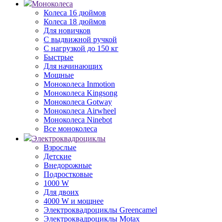
Моноколеса
Колеса 16 дюймов
Колеса 18 дюймов
Для новичков
С выдвижной ручкой
С нагрузкой до 150 кг
Быстрые
Для начинающих
Мощные
Моноколеса Inmotion
Моноколеса Kingsong
Моноколеса Gotway
Моноколеса Airwheel
Моноколеса Ninebot
Все моноколеса
Электроквадроциклы
Взрослые
Детские
Внедорожные
Подростковые
1000 W
Для двоих
4000 W и мощнее
Электроквадроциклы Greencamel
Электроквадроциклы Motax