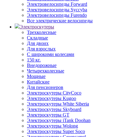
Электровелосипеды Forward
Электровелосипеды Syccyba
Электровелосипеды Furendo
Все электрические велосипеды
Электроскутеры
Трехколесные
Складные
Для двоих
Для взрослых
С широкими колесами
150 кг.
Внедорожные
Четырехколесные
Мощные
Китайские
Для пенсионеров
Электроскутеры CityCoco
Электроскутеры Kugoo
Электроскутеры White Siberia
Электроскутеры Skyboard
Электроскутеры GT
Электроскутеры iTank Doohan
Электроскутеры Wolong
Электроскутеры Super Soco
Электроскутеры Greencamel