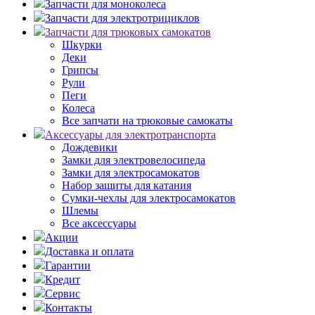
Запчасти для моноколеса
Запчасти для электротрициклов
Запчасти для трюковых самокатов
Шкурки
Деки
Грипсы
Рули
Пеги
Колеса
Все запчати на трюковые самокаты
Аксессуары для электротранспорта
Дождевики
Замки для электровелосипеда
Замки для электросамокатов
Набор защиты для катания
Сумки-чехлы для электросамокатов
Шлемы
Все аксессуары
Акции
Доставка и оплата
Гарантии
Кредит
Сервис
Контакты