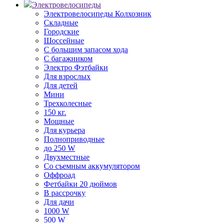
Электровелосипеды
Электровелосипеды Колхозник
Складные
Городские
Шоссейные
С большим запасом хода
С багажником
Электро Фэтбайки
Для взрослых
Для детей
Мини
Трехколесные
150 кг.
Мощные
Для курьера
Полноприводные
до 250 W
Двухместные
Со съемным аккумулятором
Оффроад
Фетбайки 20 дюймов
В рассрочку
Для дачи
1000 W
500 W