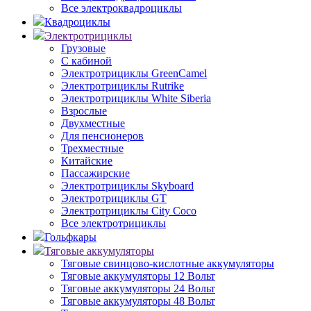
Все электроквадроциклы
Квадроциклы
Электротрициклы
Грузовые
С кабиной
Электротрициклы GreenCamel
Электротрициклы Rutrike
Электротрициклы White Siberia
Взрослые
Двухместные
Для пенсионеров
Трехместные
Китайские
Пассажирские
Электротрициклы Skyboard
Электротрициклы GT
Электротрициклы City Coco
Все электротрициклы
Гольфкары
Тяговые аккумуляторы
Тяговые свинцово-кислотные аккумуляторы
Тяговые аккумуляторы 12 Вольт
Тяговые аккумуляторы 24 Вольт
Тяговые аккумуляторы 48 Вольт