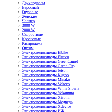
Двухподвесы
Взрослый
Грузовые
Женские
Чоппер
3000 W
2000 W
Скоростные
Кроссовые
Распродажа
Оптом
Электровелосипеды Elbike
Электровелосипеды Eltreco
Электровелосипеды GreenCamel
Электровелосипеды Green City
Электровелосипеды Jetson
Электровелосипеды Kugoo
Электровелосипеды Minako
Электровелосипеды Volteco
Электровелосипеды White Siberia
Электровелосипеды Yokamura
Электровелосипеды Xiaomi
Электровелосипеды Медведь
Электровелосипеды Xdevice
Электровелосипеды ИЖ