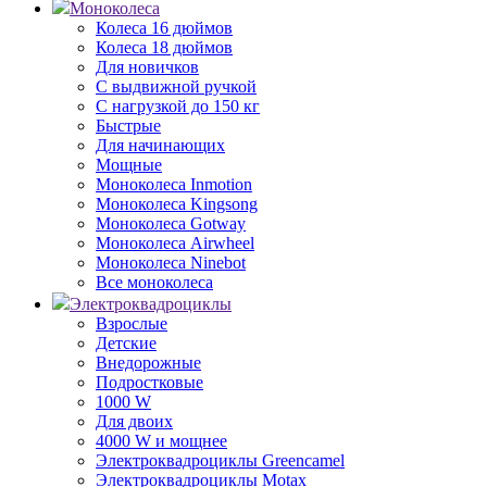
Моноколеса
Колеса 16 дюймов
Колеса 18 дюймов
Для новичков
С выдвижной ручкой
С нагрузкой до 150 кг
Быстрые
Для начинающих
Мощные
Моноколеса Inmotion
Моноколеса Kingsong
Моноколеса Gotway
Моноколеса Airwheel
Моноколеса Ninebot
Все моноколеса
Электроквадроциклы
Взрослые
Детские
Внедорожные
Подростковые
1000 W
Для двоих
4000 W и мощнее
Электроквадроциклы Greencamel
Электроквадроциклы Motax