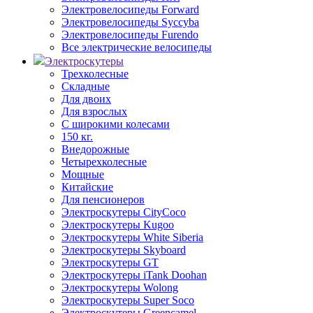
Электровелосипеды Forward
Электровелосипеды Syccyba
Электровелосипеды Furendo
Все электрические велосипеды
Электроскутеры
Трехколесные
Складные
Для двоих
Для взрослых
С широкими колесами
150 кг.
Внедорожные
Четырехколесные
Мощные
Китайские
Для пенсионеров
Электроскутеры CityCoco
Электроскутеры Kugoo
Электроскутеры White Siberia
Электроскутеры Skyboard
Электроскутеры GT
Электроскутеры iTank Doohan
Электроскутеры Wolong
Электроскутеры Super Soco
Электроскутеры Greencamel