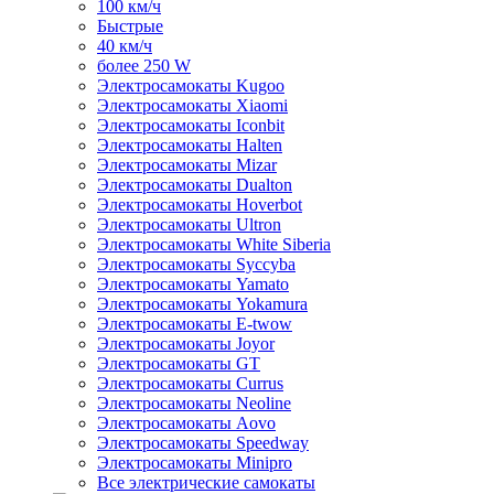
100 км/ч
Быстрые
40 км/ч
более 250 W
Электросамокаты Kugoo
Электросамокаты Xiaomi
Электросамокаты Iconbit
Электросамокаты Halten
Электросамокаты Mizar
Электросамокаты Dualton
Электросамокаты Hoverbot
Электросамокаты Ultron
Электросамокаты White Siberia
Электросамокаты Syccyba
Электросамокаты Yamato
Электросамокаты Yokamura
Электросамокаты E-twow
Электросамокаты Joyor
Электросамокаты GT
Электросамокаты Currus
Электросамокаты Neoline
Электросамокаты Aovo
Электросамокаты Speedway
Электросамокаты Minipro
Все электрические самокаты