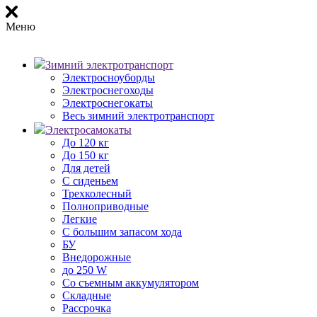
Меню
Зимний электротранспорт
Электросноуборды
Электроснегоходы
Электроснегокаты
Весь зимний электротранспорт
Электросамокаты
До 120 кг
До 150 кг
Для детей
С сиденьем
Трехколесный
Полноприводные
Легкие
С большим запасом хода
БУ
Внедорожные
до 250 W
Со съемным аккумулятором
Складные
Рассрочка