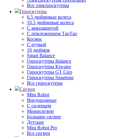
Все электроскутеры
Гироскутеры
6.5 дюймовые колеса
10.5 дюймовые колеса
С аквазащитой
С приложением ТаоТао
Космос
С ручкой
10 дюймов
Smart Balance
Гироскутеры ibalance
Гироскутеры Kiwano
Гироскутеры GT Giro
Гироскутеры Smartone
Все гироскутеры
Сигвеи
Mini Robot
Внедорожные
С сиденьем
Минисигвеи
Большие сигвеи
Детские
Mini Robot Pro
Все сигвеи