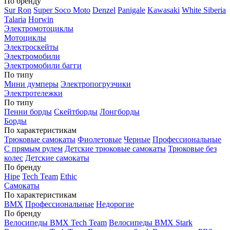
По бренду
Sur Ron
Super Soco Moto
Denzel
Panigale
Kawasaki
White Siberia
Talaria
Horwin
Электромотоциклы
Мотоциклы
Электроскейты
Электромобили
Электромобили багги
По типу
Мини думперы
Электропогрузчики
Электротележки
По типу
Пенни борды
Скейтборды
Лонгборды
Борды
По характеристикам
Трюковые самокаты
Фиолетовые
Черные
Профессиональные
С прямым рулем
Детские трюковые самокаты
Трюковые без
колес
Детские самокаты
По бренду
Hipe
Tech Team
Ethic
Самокаты
По характеристикам
BMX
Профессиональные
Недорогие
По бренду
Велосипеды BMX Tech Team
Велосипеды BMX Stark