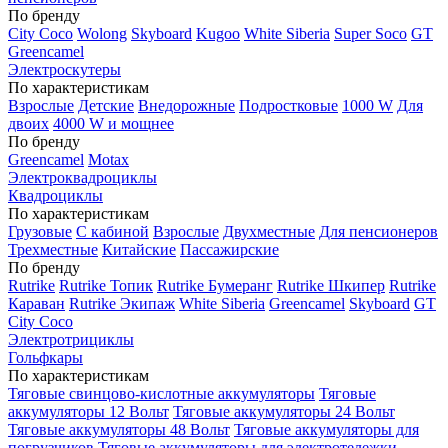
По бренду
City Coco
Wolong
Skyboard
Kugoo
White Siberia
Super Soco
GT
Greencamel
Электроскутеры
По характеристикам
Взрослые
Детские
Внедорожные
Подростковые
1000 W
Для
двоих
4000 W и мощнее
По бренду
Greencamel
Motax
Электроквадроциклы
Квадроциклы
По характеристикам
Грузовые
С кабиной
Взрослые
Двухместные
Для пенсионеров
Трехместные
Китайские
Пассажирские
По бренду
Rutrike
Rutrike Топик
Rutrike Бумеранг
Rutrike Шкипер
Rutrike
Караван
Rutrike Экипаж
White Siberia
Greencamel
Skyboard
GT
City Coco
Электротрициклы
Гольфкары
По характеристикам
Тяговые свинцово-кислотные аккумуляторы
Тяговые
аккумуляторы 12 Вольт
Тяговые аккумуляторы 24 Вольт
Тяговые аккумуляторы 48 Вольт
Тяговые аккумуляторы для
погрузчиков
Тяговые аккумуляторы для электротележки