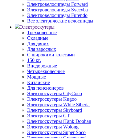
Электровелосипеды Forward
Электровелосипеды Syccyba
Электровелосипеды Furendo
Все электрические велосипеды
Электроскутеры
Трехколесные
Складные
Для двоих
Для взрослых
С широкими колесами
150 кг.
Внедорожные
Четырехколесные
Мощные
Китайские
Для пенсионеров
Электроскутеры CityCoco
Электроскутеры Kugoo
Электроскутеры White Siberia
Электроскутеры Skyboard
Электроскутеры GT
Электроскутеры iTank Doohan
Электроскутеры Wolong
Электроскутеры Super Soco
Электроскутеры Greencamel