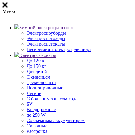
Меню
Зимний электротранспорт
Электросноуборды
Электроснегоходы
Электроснегокаты
Весь зимний электротранспорт
Электросамокаты
До 120 кг
До 150 кг
Для детей
С сиденьем
Трехколесный
Полноприводные
Легкие
С большим запасом хода
БУ
Внедорожные
до 250 W
Со съемным аккумулятором
Складные
Рассрочка