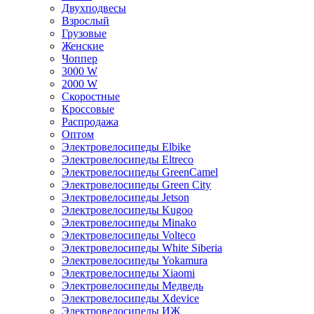
Двухподвесы
Взрослый
Грузовые
Женские
Чоппер
3000 W
2000 W
Скоростные
Кроссовые
Распродажа
Оптом
Электровелосипеды Elbike
Электровелосипеды Eltreco
Электровелосипеды GreenCamel
Электровелосипеды Green City
Электровелосипеды Jetson
Электровелосипеды Kugoo
Электровелосипеды Minako
Электровелосипеды Volteco
Электровелосипеды White Siberia
Электровелосипеды Yokamura
Электровелосипеды Xiaomi
Электровелосипеды Медведь
Электровелосипеды Xdevice
Электровелосипеды ИЖ