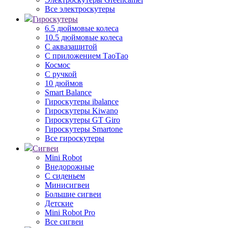
Все электроскутеры
Гироскутеры
6.5 дюймовые колеса
10.5 дюймовые колеса
С аквазащитой
С приложением ТаоТао
Космос
С ручкой
10 дюймов
Smart Balance
Гироскутеры ibalance
Гироскутеры Kiwano
Гироскутеры GT Giro
Гироскутеры Smartone
Все гироскутеры
Сигвеи
Mini Robot
Внедорожные
С сиденьем
Минисигвеи
Большие сигвеи
Детские
Mini Robot Pro
Все сигвеи