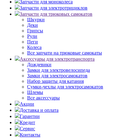
Запчасти для моноколеса
Запчасти для электротрициклов
Запчасти для трюковых самокатов
Шкурки
Деки
Грипсы
Рули
Пеги
Колеса
Все запчати на трюковые самокаты
Аксессуары для электротранспорта
Дождевики
Замки для электровелосипеда
Замки для электросамокатов
Набор защиты для катания
Сумки-чехлы для электросамокатов
Шлемы
Все аксессуары
Акции
Доставка и оплата
Гарантии
Кредит
Сервис
Контакты