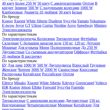
40 км/ч
Более 250 W
50 км/ч
С амортизаторами
Оптом
В
кредит
Зимние
500 W
С надувными колесами
1000 W
Карбоновые
Диаметр 10 дюймов
30 км/ч
Белые
По бренду
Kugoo
Xiaomi
White Siberia
Dualtron
Syccyba
Yamato
Yokamura
E-twow
Joyor
GT
Ultron
Currus
Neoline
Aovo
Speedway
Minipro
Электросамокаты
По характеристикам
Электровелосипеды Колхозник
Трехколесные
Фетбайки
Складные
С большим запасом хода
150 кг.
120 кг.
Детские
Мощные
Для курьера
Мини
Полноприводные
До 250 W
Двухместные
Со съемным аккумулятором
Оффроад
Фетбайки
20 дюймов
В рассрочку
По характеристикам
БУ
Для дачи
1000 W
500 W
Двухподвесы
Взрослый
Грузовые
Женские
Чоппер
3000 W
2000 W
Скоростные
Кроссовые
Распродажа
Китайские
Российские
Оптом
По бренду
Eltreco
Minako
Xiaomi
White Siberia
Xdevice
Greencamel
Volteco
ИЖ
Kugoo
Jetson
Elbike
Forward
Syccyba
Furendo
Электровелосипеды
По характеристикам
Трехколесные
С широкими колесами
Двухместные
150 кг.
Внедорожные
Четырехколесные
Мощные
Китайские
Для
пенсионеров