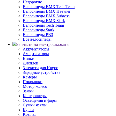
Недорогие
Велосипеды BMX Tech Team
Велосипеды BMX Haevner
Велосипеды BMX Subrosa
Велосипеды BMX Stark
Велосипеды Tech Team
Велосипеды Stark
Велосипеды РВЗ
Все велосипеды
Запчасти на электросамокаты
Аккумуляторы
Амортизаторы
Вилки
Дисплей
Запчасти для Kugoo
Зарядные устройства
Камеры
Покрышки
Мотор колесо
Замки
Контроллеры
Освещения и фары
Сумки чехлы
Курки
Крылья