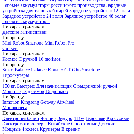
Тяговые аккумуляторы российского производства
Зарядные
устройства для тяговых батарей
Зарядное устройство 12 вольт
Зарядное устройство 24 вольт
Зарядное устройство 48 вольт
Тяговые аккумуляторы
По характеристикам
Детские
Минисигвеи
По бренду
Mini Robot
Smartone
Mini Robot Pro
Сигвеи
По характеристикам
Космос
С ручкой
10 дюймов
По бренду
Smart Balance
ibalance
Kiwano
GT Giro
Smartone
Гироскутеры
По характеристикам
150 кг.
Быстрые
Для начинающих
С выдвижной ручкой
Мощные
18 дюймов
16 дюймов
По бренду
Inmotion
Kingsong
Gotway
Airwheel
Моноколеса
По характеристикам
Электропитбайки
Чоппер
Эндуро
4 Kw
Взрослые
Кроссовые
Электромотороллеры
Китайские
Спортивные
Детские
Мощные
4 колеса
Круизеры
В кредит