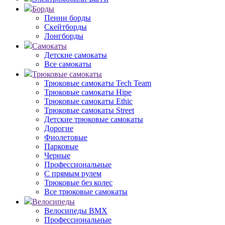
Борды
Пенни борды
Скейтборды
Лонгборды
Самокаты
Детские самокаты
Все самокаты
Трюковые самокаты
Трюковые самокаты Tech Team
Трюковые самокаты Hipe
Трюковые самокаты Ethic
Трюковые самокаты Street
Детские трюковые самокаты
Дорогие
Фиолетовые
Парковые
Черные
Профессиональные
С прямым рулем
Трюковые без колес
Все трюковые самокаты
Велосипеды
Велосипеды BMX
Профессиональные