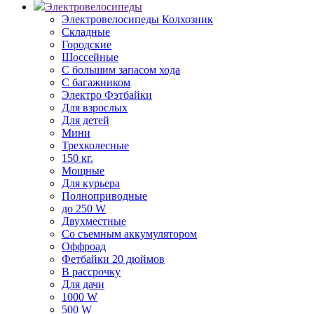
Электровелосипеды
Электровелосипеды Колхозник
Складные
Городские
Шоссейные
С большим запасом хода
С багажником
Электро Фэтбайки
Для взрослых
Для детей
Мини
Трехколесные
150 кг.
Мощные
Для курьера
Полноприводные
до 250 W
Двухместные
Со съемным аккумулятором
Оффроад
Фетбайки 20 дюймов
В рассрочку
Для дачи
1000 W
500 W