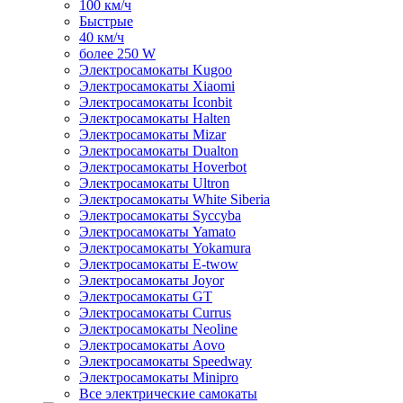
100 км/ч
Быстрые
40 км/ч
более 250 W
Электросамокаты Kugoo
Электросамокаты Xiaomi
Электросамокаты Iconbit
Электросамокаты Halten
Электросамокаты Mizar
Электросамокаты Dualton
Электросамокаты Hoverbot
Электросамокаты Ultron
Электросамокаты White Siberia
Электросамокаты Syccyba
Электросамокаты Yamato
Электросамокаты Yokamura
Электросамокаты E-twow
Электросамокаты Joyor
Электросамокаты GT
Электросамокаты Currus
Электросамокаты Neoline
Электросамокаты Aovo
Электросамокаты Speedway
Электросамокаты Minipro
Все электрические самокаты