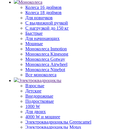
Моноколеса
Колеса 16 дюймов
Колеса 18 дюймов
Для новичков
С выдвижной ручкой
С нагрузкой до 150 кг
Быстрые
Для начинающих
Мощные
Моноколеса Inmotion
Моноколеса Kingsong
Моноколеса Gotway
Моноколеса Airwheel
Моноколеса Ninebot
Все моноколеса
Электроквадроциклы
Взрослые
Детские
Внедорожные
Подростковые
1000 W
Для двоих
4000 W и мощнее
Электроквадроциклы Greencamel
Электроквадроциклы Motax