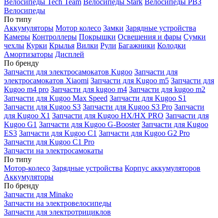
Велосипеды Tech Team
Велосипеды Stark
Велосипеды РВЗ
Велосипеды
По типу
Аккумуляторы
Мотор колесо
Замки
Зарядные устройства
Камеры
Контроллеры
Покрышки
Освещения и фары
Сумки
чехлы
Курки
Крылья
Вилки
Рули
Багажники
Колодки
Амортизаторы
Дисплей
По бренду
Запчасти для электросамокатов Kugoo
Запчасти для
электросамокатов Xiaomi
Запчасти для Kugoo m5
Запчасти для
Кugoo m4 pro
Запчасти для kugoo m4
Запчасти для kugoo m2
Запчасти для Kugoo Max Speed
Запчасти для Kugoo S1
Запчасти для Kugoo S3
Запчасти для Kugoo S3 Pro
Запчасти
для Kugoo X1
Запчасти для Kugoo HX/HX PRO
Запчасти для
Kugoo G1
Запчасти для Kugoo G-Booster
Запчасти для Kugoo
ES3
Запчасти для Kugoo C1
Запчасти для Kugoo G2 Pro
Запчасти для Kugoo C1 Pro
Запчасти на электросамокаты
По типу
Мотор-колесо
Зарядные устройства
Корпус аккумуляторов
Аккумуляторы
По бренду
Запчасти для Minako
Запчасти на электровелосипеды
Запчасти для электротрициклов