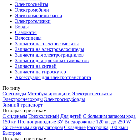
Электроскейты
Электромобили
Электромобили багги
Электротележки
Борды
Самокаты
Велосипеды
Запчасти на электросамокаты
Запчасти на электровелосипеды
Запчасти для электротрициклов
Запчасти для трюковых самокатов
Запчасти на сигвей
Запчасти на гироскутер
Аксессуары для электротранспорта
По типу
Снегоходы
Мотобуксировщики
Электроснегокаты
Электроснегоходы
Электросноуборды
Зимний транспорт
По характеристикам
С сиденьем
Трехколесный
Для детей
С большим запасом хода
150 кг.
Полноприводные
БУ
Внедорожные
120 кг.
до 250 W
Со съемным аккумулятором
Складные
Рассрочка
100 км/ч
Быстрые
По характеристикам