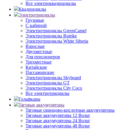
Все электроквадроциклы
Квадроциклы
Электротрициклы
Грузовые
С кабиной
Электротрициклы GreenCamel
Электротрициклы Rutrike
Электротрициклы White Siberia
Взрослые
Двухместные
Для пенсионеров
Трехместные
Китайские
Пассажирские
Электротрициклы Skyboard
Электротрициклы GT
Электротрициклы City Coco
Все электротрициклы
Гольфкары
Тяговые аккумуляторы
Тяговые свинцово-кислотные аккумуляторы
Тяговые аккумуляторы 12 Вольт
Тяговые аккумуляторы 24 Вольт
Тяговые аккумуляторы 48 Вольт