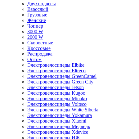
Двухподвесы
Взрослый
Грузовые
Женские
Чоппер
3000 W
2000 W
Скоростные
Кроссовые
Распродажа
Оптом
Электровелосипеды Elbike
Электровелосипеды Eltreco
Электровелосипеды GreenCamel
Электровелосипеды Green City
Электровелосипеды Jetson
Электровелосипеды Kugoo
Электровелосипеды Minako
Электровелосипеды Volteco
Электровелосипеды White Siberia
Электровелосипеды Yokamura
Электровелосипеды Xiaomi
Электровелосипеды Медведь
Электровелосипеды Xdevice
Электровелосипеды ИЖ