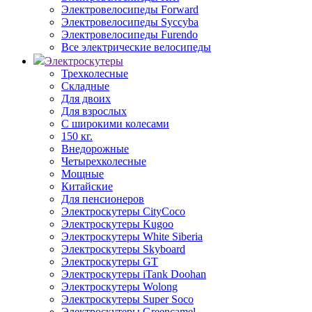
Электровелосипеды Forward
Электровелосипеды Syccyba
Электровелосипеды Furendo
Все электрические велосипеды
Электроскутеры
Трехколесные
Складные
Для двоих
Для взрослых
С широкими колесами
150 кг.
Внедорожные
Четырехколесные
Мощные
Китайские
Для пенсионеров
Электроскутеры CityCoco
Электроскутеры Kugoo
Электроскутеры White Siberia
Электроскутеры Skyboard
Электроскутеры GT
Электроскутеры iTank Doohan
Электроскутеры Wolong
Электроскутеры Super Soco
Электроскутеры Greencamel