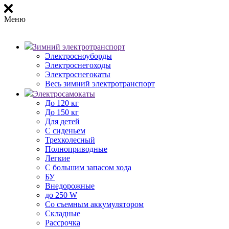
Меню
Зимний электротранспорт
Электросноуборды
Электроснегоходы
Электроснегокаты
Весь зимний электротранспорт
Электросамокаты
До 120 кг
До 150 кг
Для детей
С сиденьем
Трехколесный
Полноприводные
Легкие
С большим запасом хода
БУ
Внедорожные
до 250 W
Со съемным аккумулятором
Складные
Рассрочка