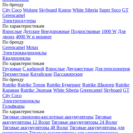
По бренду
City Coco
Wolong
Skyboard
Kugoo
White Siberia
Super Soco
GT
Greencamel
Электроскутеры
По характеристикам
Взрослые
Детские
Внедорожные
Подростковые
1000 W
Для
двоих
4000 W и мощнее
По бренду
Greencamel
Motax
Электроквадроциклы
Квадроциклы
По характеристикам
Грузовые
С кабиной
Взрослые
Двухместные
Для пенсионеров
Трехместные
Китайские
Пассажирские
По бренду
Rutrike
Rutrike Топик
Rutrike Бумеранг
Rutrike Шкипер
Rutrike
Караван
Rutrike Экипаж
White Siberia
Greencamel
Skyboard
GT
City Coco
Электротрициклы
Гольфкары
По характеристикам
Тяговые свинцово-кислотные аккумуляторы
Тяговые
аккумуляторы 12 Вольт
Тяговые аккумуляторы 24 Вольт
Тяговые аккумуляторы 48 Вольт
Тяговые аккумуляторы для
погрузчиков
Тяговые аккумуляторы для электротележки