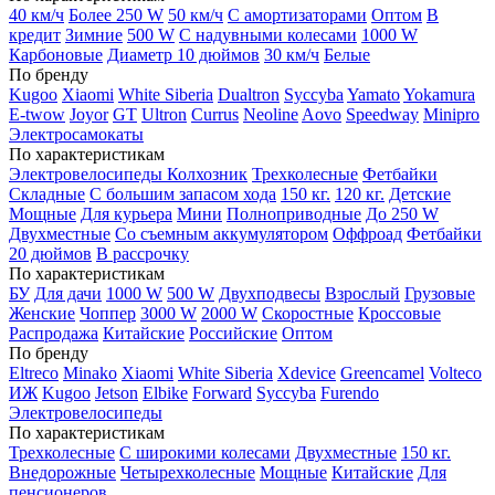
40 км/ч
Более 250 W
50 км/ч
С амортизаторами
Оптом
В
кредит
Зимние
500 W
С надувными колесами
1000 W
Карбоновые
Диаметр 10 дюймов
30 км/ч
Белые
По бренду
Kugoo
Xiaomi
White Siberia
Dualtron
Syccyba
Yamato
Yokamura
E-twow
Joyor
GT
Ultron
Currus
Neoline
Aovo
Speedway
Minipro
Электросамокаты
По характеристикам
Электровелосипеды Колхозник
Трехколесные
Фетбайки
Складные
С большим запасом хода
150 кг.
120 кг.
Детские
Мощные
Для курьера
Мини
Полноприводные
До 250 W
Двухместные
Со съемным аккумулятором
Оффроад
Фетбайки
20 дюймов
В рассрочку
По характеристикам
БУ
Для дачи
1000 W
500 W
Двухподвесы
Взрослый
Грузовые
Женские
Чоппер
3000 W
2000 W
Скоростные
Кроссовые
Распродажа
Китайские
Российские
Оптом
По бренду
Eltreco
Minako
Xiaomi
White Siberia
Xdevice
Greencamel
Volteco
ИЖ
Kugoo
Jetson
Elbike
Forward
Syccyba
Furendo
Электровелосипеды
По характеристикам
Трехколесные
С широкими колесами
Двухместные
150 кг.
Внедорожные
Четырехколесные
Мощные
Китайские
Для
пенсионеров