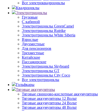
Все электроквадроциклы
Квадроциклы
Электротрициклы
Грузовые
С кабиной
Электротрициклы GreenCamel
Электротрициклы Rutrike
Электротрициклы White Siberia
Взрослые
Двухместные
Для пенсионеров
Трехместные
Китайские
Пассажирские
Электротрициклы Skyboard
Электротрициклы GT
Электротрициклы City Coco
Все электротрициклы
Гольфкары
Тяговые аккумуляторы
Тяговые свинцово-кислотные аккумуляторы
Тяговые аккумуляторы 12 Вольт
Тяговые аккумуляторы 24 Вольт
Тяговые аккумуляторы 48 Вольт