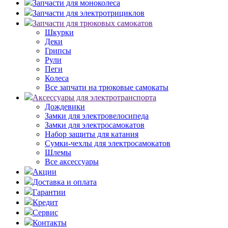
Запчасти для моноколеса
Запчасти для электротрициклов
Запчасти для трюковых самокатов
Шкурки
Деки
Грипсы
Рули
Пеги
Колеса
Все запчати на трюковые самокаты
Аксессуары для электротранспорта
Дождевики
Замки для электровелосипеда
Замки для электросамокатов
Набор защиты для катания
Сумки-чехлы для электросамокатов
Шлемы
Все аксессуары
Акции
Доставка и оплата
Гарантии
Кредит
Сервис
Контакты