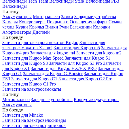
Велосипеды Tech Team
Велосипеды Stark
Велосипеды РВЗ
Велосипеды
По типу
Аккумуляторы
Мотор колесо
Замки
Зарядные устройства
Камеры
Контроллеры
Покрышки
Освещения и фары
Сумки
чехлы
Курки
Крылья
Вилки
Рули
Багажники
Колодки
Амортизаторы
Дисплей
По бренду
Запчасти для электросамокатов Kugoo
Запчасти для
электросамокатов Xiaomi
Запчасти для Kugoo m5
Запчасти для
Кugoo m4 pro
Запчасти для kugoo m4
Запчасти для kugoo m2
Запчасти для Kugoo Max Speed
Запчасти для Kugoo S1
Запчасти для Kugoo S3
Запчасти для Kugoo S3 Pro
Запчасти
для Kugoo X1
Запчасти для Kugoo HX/HX PRO
Запчасти для
Kugoo G1
Запчасти для Kugoo G-Booster
Запчасти для Kugoo
ES3
Запчасти для Kugoo C1
Запчасти для Kugoo G2 Pro
Запчасти для Kugoo C1 Pro
Запчасти на электросамокаты
По типу
Мотор-колесо
Зарядные устройства
Корпус аккумуляторов
Аккумуляторы
По бренду
Запчасти для Minako
Запчасти на электровелосипеды
Запчасти для электротрициклов