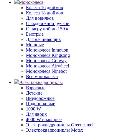
Моноколеса
Колеса 16 дюймов
Колеса 18 дюймов
Для новичков
С выдвижной ручкой
С нагрузкой до 150 кг
Быстрые
Для начинающих
Мощные
Моноколеса Inmotion
Моноколеса Kingsong
Моноколеса Gotway
Моноколеса Airwheel
Моноколеса Ninebot
Все моноколеса
Электроквадроциклы
Взрослые
Детские
Внедорожные
Подростковые
1000 W
Для двоих
4000 W и мощнее
Электроквадроциклы Greencamel
Электроквадроциклы Motax