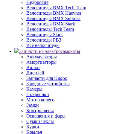
Недорогие
Велосипеды BMX Tech Team
Велосипеды BMX Haevner
Велосипеды BMX Subrosa
Велосипеды BMX Stark
Велосипеды Tech Team
Велосипеды Stark
Велосипеды РВЗ
Все велосипеды
Запчасти на электросамокаты
Аккумуляторы
Амортизаторы
Вилки
Дисплей
Запчасти для Kugoo
Зарядные устройства
Камеры
Покрышки
Мотор колесо
Замки
Контроллеры
Освещения и фары
Сумки чехлы
Курки
Крылья