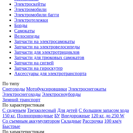
Электроскейты
Электромобили
Электромобили багги
Электротележки
Борды
Самокаты
Велосипеды
Запчасти на электросамокаты
Запчасти на электровелосипеды
Запчасти для электротрициклов
Запчасти для трюковых самокатов
Запчасти на сигвей
Запчасти на гироскутер
Аксессуары для электротранспорта
По типу
Снегоходы
Мотобуксировщики
Электроснегокаты
Электроснегоходы
Электросноуборды
Зимний транспорт
По характеристикам
С сиденьем
Трехколесный
Для детей
С большим запасом хода
150 кг.
Полноприводные
БУ
Внедорожные
120 кг.
до 250 W
Со съемным аккумулятором
Складные
Рассрочка
100 км/ч
Быстрые
По характеристикам