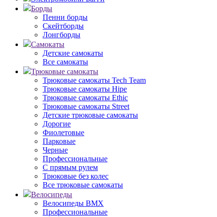
Борды
Пенни борды
Скейтборды
Лонгборды
Самокаты
Детские самокаты
Все самокаты
Трюковые самокаты
Трюковые самокаты Tech Team
Трюковые самокаты Hipe
Трюковые самокаты Ethic
Трюковые самокаты Street
Детские трюковые самокаты
Дорогие
Фиолетовые
Парковые
Черные
Профессиональные
С прямым рулем
Трюковые без колес
Все трюковые самокаты
Велосипеды
Велосипеды BMX
Профессиональные