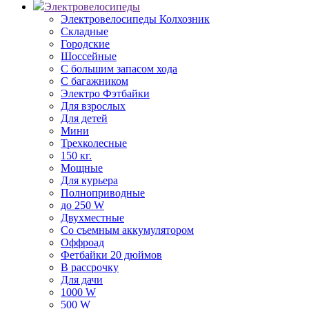
Электровелосипеды
Электровелосипеды Колхозник
Складные
Городские
Шоссейные
С большим запасом хода
С багажником
Электро Фэтбайки
Для взрослых
Для детей
Мини
Трехколесные
150 кг.
Мощные
Для курьера
Полноприводные
до 250 W
Двухместные
Со съемным аккумулятором
Оффроад
Фетбайки 20 дюймов
В рассрочку
Для дачи
1000 W
500 W