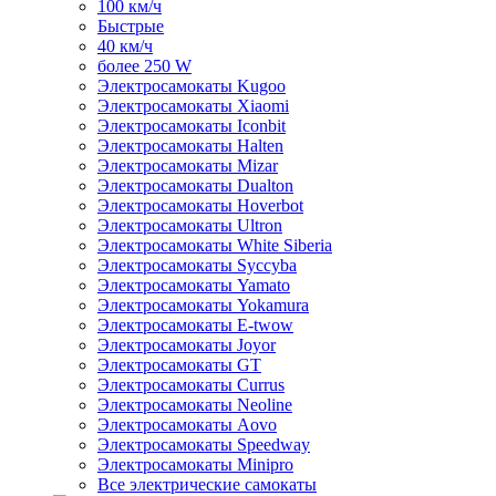
100 км/ч
Быстрые
40 км/ч
более 250 W
Электросамокаты Kugoo
Электросамокаты Xiaomi
Электросамокаты Iconbit
Электросамокаты Halten
Электросамокаты Mizar
Электросамокаты Dualton
Электросамокаты Hoverbot
Электросамокаты Ultron
Электросамокаты White Siberia
Электросамокаты Syccyba
Электросамокаты Yamato
Электросамокаты Yokamura
Электросамокаты E-twow
Электросамокаты Joyor
Электросамокаты GT
Электросамокаты Currus
Электросамокаты Neoline
Электросамокаты Aovo
Электросамокаты Speedway
Электросамокаты Minipro
Все электрические самокаты