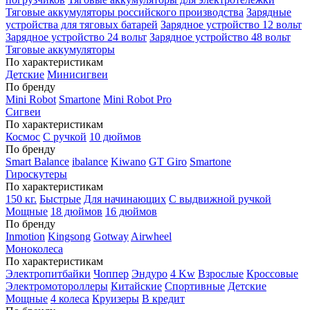
Тяговые аккумуляторы российского производства
Зарядные
устройства для тяговых батарей
Зарядное устройство 12 вольт
Зарядное устройство 24 вольт
Зарядное устройство 48 вольт
Тяговые аккумуляторы
По характеристикам
Детские
Минисигвеи
По бренду
Mini Robot
Smartone
Mini Robot Pro
Сигвеи
По характеристикам
Космос
С ручкой
10 дюймов
По бренду
Smart Balance
ibalance
Kiwano
GT Giro
Smartone
Гироскутеры
По характеристикам
150 кг.
Быстрые
Для начинающих
С выдвижной ручкой
Мощные
18 дюймов
16 дюймов
По бренду
Inmotion
Kingsong
Gotway
Airwheel
Моноколеса
По характеристикам
Электропитбайки
Чоппер
Эндуро
4 Kw
Взрослые
Кроссовые
Электромотороллеры
Китайские
Спортивные
Детские
Мощные
4 колеса
Круизеры
В кредит