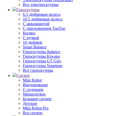
Все электроскутеры
Гироскутеры
6.5 дюймовые колеса
10.5 дюймовые колеса
С аквазащитой
С приложением ТаоТао
Космос
С ручкой
10 дюймов
Smart Balance
Гироскутеры ibalance
Гироскутеры Kiwano
Гироскутеры GT Giro
Гироскутеры Smartone
Все гироскутеры
Сигвеи
Mini Robot
Внедорожные
С сиденьем
Минисигвеи
Большие сигвеи
Детские
Mini Robot Pro
Все сигвеи