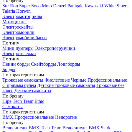
По бренду
Sur Ron
Super Soco Moto
Denzel
Panigale
Kawasaki
White Siberia
Talaria
Horwin
Электромотоциклы
Мотоциклы
Электроскейты
Электромобили
Электромобили багги
По типу
Мини думперы
Электропогрузчики
Электротележки
По типу
Пенни борды
Скейтборды
Лонгборды
Борды
По характеристикам
Трюковые самокаты
Фиолетовые
Черные
Профессиональные
С прямым рулем
Детские трюковые самокаты
Трюковые без
колес
Детские самокаты
По бренду
Hipe
Tech Team
Ethic
Самокаты
По характеристикам
BMX
Профессиональные
Недорогие
По бренду
Велосипеды BMX Tech Team
Велосипеды BMX Stark