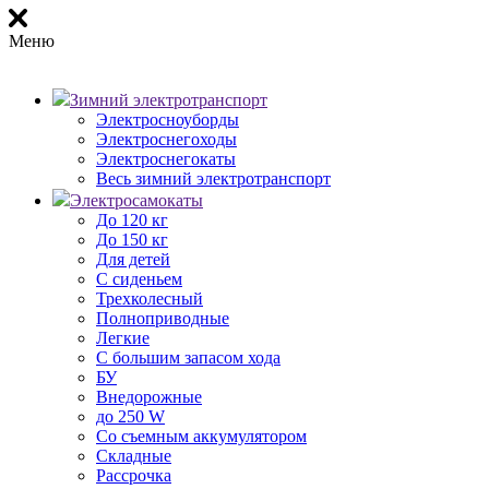
Меню
Зимний электротранспорт
Электросноуборды
Электроснегоходы
Электроснегокаты
Весь зимний электротранспорт
Электросамокаты
До 120 кг
До 150 кг
Для детей
С сиденьем
Трехколесный
Полноприводные
Легкие
С большим запасом хода
БУ
Внедорожные
до 250 W
Со съемным аккумулятором
Складные
Рассрочка