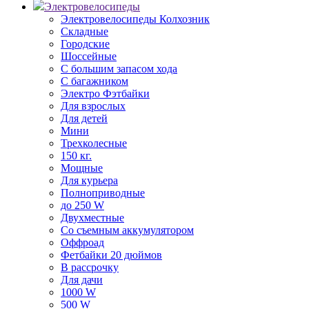
Электровелосипеды
Электровелосипеды Колхозник
Складные
Городские
Шоссейные
С большим запасом хода
С багажником
Электро Фэтбайки
Для взрослых
Для детей
Мини
Трехколесные
150 кг.
Мощные
Для курьера
Полноприводные
до 250 W
Двухместные
Со съемным аккумулятором
Оффроад
Фетбайки 20 дюймов
В рассрочку
Для дачи
1000 W
500 W