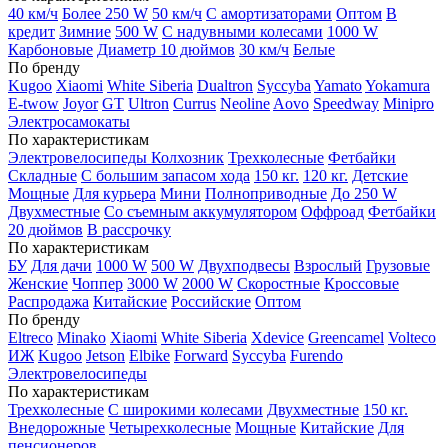
40 км/ч
Более 250 W
50 км/ч
С амортизаторами
Оптом
В
кредит
Зимние
500 W
С надувными колесами
1000 W
Карбоновые
Диаметр 10 дюймов
30 км/ч
Белые
По бренду
Kugoo
Xiaomi
White Siberia
Dualtron
Syccyba
Yamato
Yokamura
E-twow
Joyor
GT
Ultron
Currus
Neoline
Aovo
Speedway
Minipro
Электросамокаты
По характеристикам
Электровелосипеды Колхозник
Трехколесные
Фетбайки
Складные
С большим запасом хода
150 кг.
120 кг.
Детские
Мощные
Для курьера
Мини
Полноприводные
До 250 W
Двухместные
Со съемным аккумулятором
Оффроад
Фетбайки
20 дюймов
В рассрочку
По характеристикам
БУ
Для дачи
1000 W
500 W
Двухподвесы
Взрослый
Грузовые
Женские
Чоппер
3000 W
2000 W
Скоростные
Кроссовые
Распродажа
Китайские
Российские
Оптом
По бренду
Eltreco
Minako
Xiaomi
White Siberia
Xdevice
Greencamel
Volteco
ИЖ
Kugoo
Jetson
Elbike
Forward
Syccyba
Furendo
Электровелосипеды
По характеристикам
Трехколесные
С широкими колесами
Двухместные
150 кг.
Внедорожные
Четырехколесные
Мощные
Китайские
Для
пенсионеров