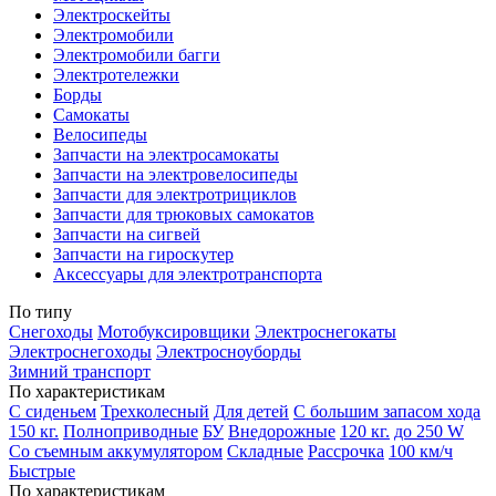
Электроскейты
Электромобили
Электромобили багги
Электротележки
Борды
Самокаты
Велосипеды
Запчасти на электросамокаты
Запчасти на электровелосипеды
Запчасти для электротрициклов
Запчасти для трюковых самокатов
Запчасти на сигвей
Запчасти на гироскутер
Аксессуары для электротранспорта
По типу
Снегоходы
Мотобуксировщики
Электроснегокаты
Электроснегоходы
Электросноуборды
Зимний транспорт
По характеристикам
С сиденьем
Трехколесный
Для детей
С большим запасом хода
150 кг.
Полноприводные
БУ
Внедорожные
120 кг.
до 250 W
Со съемным аккумулятором
Складные
Рассрочка
100 км/ч
Быстрые
По характеристикам