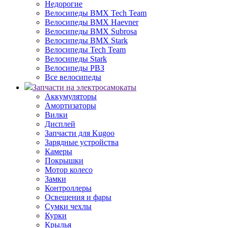
Недорогие
Велосипеды BMX Tech Team
Велосипеды BMX Haevner
Велосипеды BMX Subrosa
Велосипеды BMX Stark
Велосипеды Tech Team
Велосипеды Stark
Велосипеды РВЗ
Все велосипеды
Запчасти на электросамокаты
Аккумуляторы
Амортизаторы
Вилки
Дисплей
Запчасти для Kugoo
Зарядные устройства
Камеры
Покрышки
Мотор колесо
Замки
Контроллеры
Освещения и фары
Сумки чехлы
Курки
Крылья