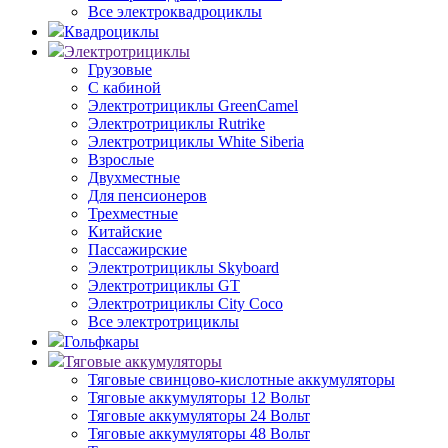
Все электроквадроциклы
Квадроциклы
Электротрициклы
Грузовые
С кабиной
Электротрициклы GreenCamel
Электротрициклы Rutrike
Электротрициклы White Siberia
Взрослые
Двухместные
Для пенсионеров
Трехместные
Китайские
Пассажирские
Электротрициклы Skyboard
Электротрициклы GT
Электротрициклы City Coco
Все электротрициклы
Гольфкары
Тяговые аккумуляторы
Тяговые свинцово-кислотные аккумуляторы
Тяговые аккумуляторы 12 Вольт
Тяговые аккумуляторы 24 Вольт
Тяговые аккумуляторы 48 Вольт