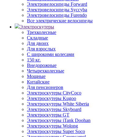
Электровелосипеды Forward
Электровелосипеды Syccyba
Электровелосипеды Furendo
Все электрические велосипеды
Электроскутеры
Трехколесные
Складные
Для двоих
Для взрослых
С широкими колесами
150 кг.
Внедорожные
Четырехколесные
Мощные
Китайские
Для пенсионеров
Электроскутеры CityCoco
Электроскутеры Kugoo
Электроскутеры White Siberia
Электроскутеры Skyboard
Электроскутеры GT
Электроскутеры iTank Doohan
Электроскутеры Wolong
Электроскутеры Super Soco
Электроскутеры Greencamel