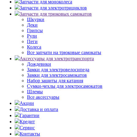
Запчасти для моноколеса
Запчасти для электротрициклов
Запчасти для трюковых самокатов
Шкурки
Деки
Грипсы
Рули
Пеги
Колеса
Все запчати на трюковые самокаты
Аксессуары для электротранспорта
Дождевики
Замки для электровелосипеда
Замки для электросамокатов
Набор защиты для катания
Сумки-чехлы для электросамокатов
Шлемы
Все аксессуары
Акции
Доставка и оплата
Гарантии
Кредит
Сервис
Контакты