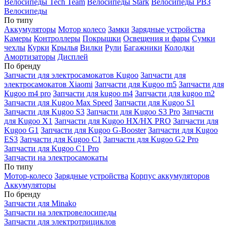
Велосипеды Tech Team
Велосипеды Stark
Велосипеды РВЗ
Велосипеды
По типу
Аккумуляторы
Мотор колесо
Замки
Зарядные устройства
Камеры
Контроллеры
Покрышки
Освещения и фары
Сумки
чехлы
Курки
Крылья
Вилки
Рули
Багажники
Колодки
Амортизаторы
Дисплей
По бренду
Запчасти для электросамокатов Kugoo
Запчасти для
электросамокатов Xiaomi
Запчасти для Kugoo m5
Запчасти для
Кugoo m4 pro
Запчасти для kugoo m4
Запчасти для kugoo m2
Запчасти для Kugoo Max Speed
Запчасти для Kugoo S1
Запчасти для Kugoo S3
Запчасти для Kugoo S3 Pro
Запчасти
для Kugoo X1
Запчасти для Kugoo HX/HX PRO
Запчасти для
Kugoo G1
Запчасти для Kugoo G-Booster
Запчасти для Kugoo
ES3
Запчасти для Kugoo C1
Запчасти для Kugoo G2 Pro
Запчасти для Kugoo C1 Pro
Запчасти на электросамокаты
По типу
Мотор-колесо
Зарядные устройства
Корпус аккумуляторов
Аккумуляторы
По бренду
Запчасти для Minako
Запчасти на электровелосипеды
Запчасти для электротрициклов