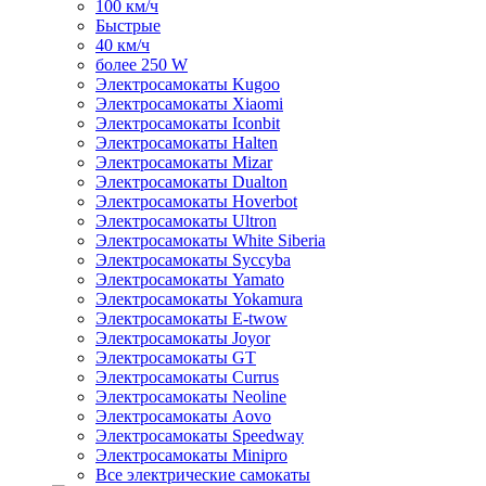
100 км/ч
Быстрые
40 км/ч
более 250 W
Электросамокаты Kugoo
Электросамокаты Xiaomi
Электросамокаты Iconbit
Электросамокаты Halten
Электросамокаты Mizar
Электросамокаты Dualton
Электросамокаты Hoverbot
Электросамокаты Ultron
Электросамокаты White Siberia
Электросамокаты Syccyba
Электросамокаты Yamato
Электросамокаты Yokamura
Электросамокаты E-twow
Электросамокаты Joyor
Электросамокаты GT
Электросамокаты Currus
Электросамокаты Neoline
Электросамокаты Aovo
Электросамокаты Speedway
Электросамокаты Minipro
Все электрические самокаты