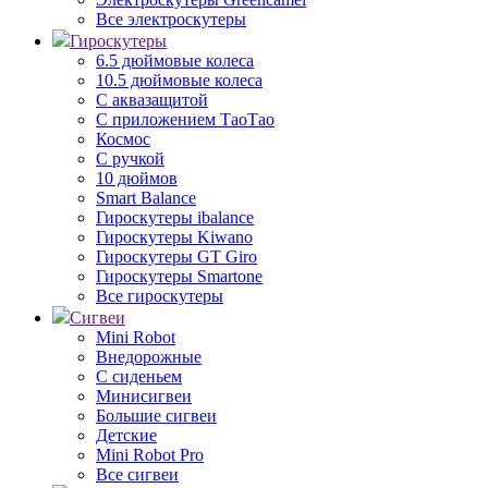
Все электроскутеры
Гироскутеры
6.5 дюймовые колеса
10.5 дюймовые колеса
С аквазащитой
С приложением ТаоТао
Космос
С ручкой
10 дюймов
Smart Balance
Гироскутеры ibalance
Гироскутеры Kiwano
Гироскутеры GT Giro
Гироскутеры Smartone
Все гироскутеры
Сигвеи
Mini Robot
Внедорожные
С сиденьем
Минисигвеи
Большие сигвеи
Детские
Mini Robot Pro
Все сигвеи