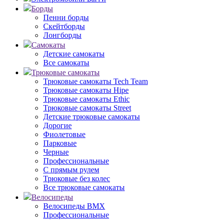
Борды
Пенни борды
Скейтборды
Лонгборды
Самокаты
Детские самокаты
Все самокаты
Трюковые самокаты
Трюковые самокаты Tech Team
Трюковые самокаты Hipe
Трюковые самокаты Ethic
Трюковые самокаты Street
Детские трюковые самокаты
Дорогие
Фиолетовые
Парковые
Черные
Профессиональные
С прямым рулем
Трюковые без колес
Все трюковые самокаты
Велосипеды
Велосипеды BMX
Профессиональные