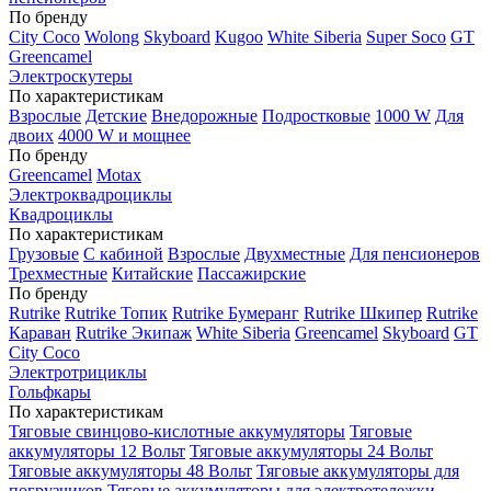
По бренду
City Coco
Wolong
Skyboard
Kugoo
White Siberia
Super Soco
GT
Greencamel
Электроскутеры
По характеристикам
Взрослые
Детские
Внедорожные
Подростковые
1000 W
Для
двоих
4000 W и мощнее
По бренду
Greencamel
Motax
Электроквадроциклы
Квадроциклы
По характеристикам
Грузовые
С кабиной
Взрослые
Двухместные
Для пенсионеров
Трехместные
Китайские
Пассажирские
По бренду
Rutrike
Rutrike Топик
Rutrike Бумеранг
Rutrike Шкипер
Rutrike
Караван
Rutrike Экипаж
White Siberia
Greencamel
Skyboard
GT
City Coco
Электротрициклы
Гольфкары
По характеристикам
Тяговые свинцово-кислотные аккумуляторы
Тяговые
аккумуляторы 12 Вольт
Тяговые аккумуляторы 24 Вольт
Тяговые аккумуляторы 48 Вольт
Тяговые аккумуляторы для
погрузчиков
Тяговые аккумуляторы для электротележки