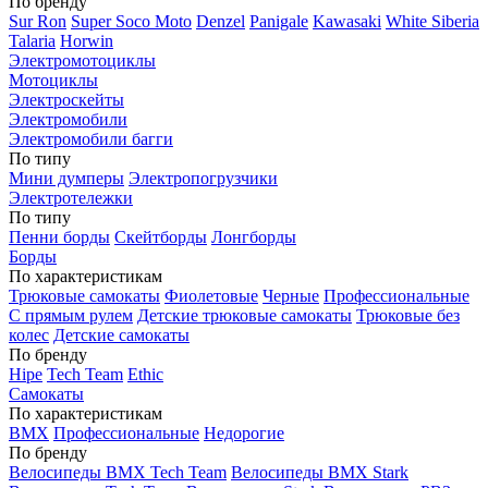
По бренду
Sur Ron
Super Soco Moto
Denzel
Panigale
Kawasaki
White Siberia
Talaria
Horwin
Электромотоциклы
Мотоциклы
Электроскейты
Электромобили
Электромобили багги
По типу
Мини думперы
Электропогрузчики
Электротележки
По типу
Пенни борды
Скейтборды
Лонгборды
Борды
По характеристикам
Трюковые самокаты
Фиолетовые
Черные
Профессиональные
С прямым рулем
Детские трюковые самокаты
Трюковые без
колес
Детские самокаты
По бренду
Hipe
Tech Team
Ethic
Самокаты
По характеристикам
BMX
Профессиональные
Недорогие
По бренду
Велосипеды BMX Tech Team
Велосипеды BMX Stark