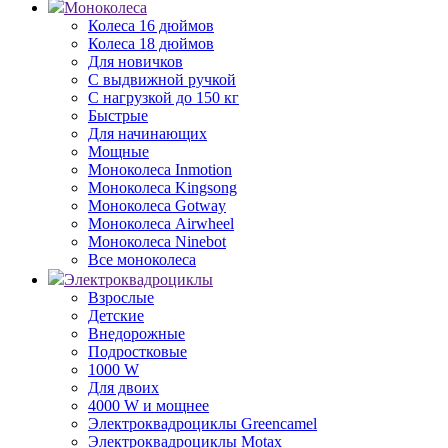
Моноколеса
Колеса 16 дюймов
Колеса 18 дюймов
Для новичков
С выдвижной ручкой
С нагрузкой до 150 кг
Быстрые
Для начинающих
Мощные
Моноколеса Inmotion
Моноколеса Kingsong
Моноколеса Gotway
Моноколеса Airwheel
Моноколеса Ninebot
Все моноколеса
Электроквадроциклы
Взрослые
Детские
Внедорожные
Подростковые
1000 W
Для двоих
4000 W и мощнее
Электроквадроциклы Greencamel
Электроквадроциклы Motax