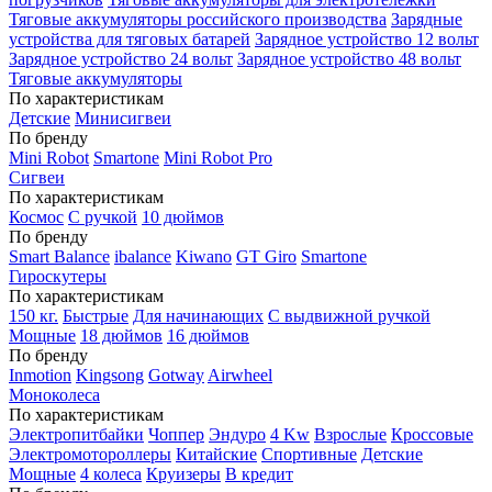
Тяговые аккумуляторы российского производства
Зарядные
устройства для тяговых батарей
Зарядное устройство 12 вольт
Зарядное устройство 24 вольт
Зарядное устройство 48 вольт
Тяговые аккумуляторы
По характеристикам
Детские
Минисигвеи
По бренду
Mini Robot
Smartone
Mini Robot Pro
Сигвеи
По характеристикам
Космос
С ручкой
10 дюймов
По бренду
Smart Balance
ibalance
Kiwano
GT Giro
Smartone
Гироскутеры
По характеристикам
150 кг.
Быстрые
Для начинающих
С выдвижной ручкой
Мощные
18 дюймов
16 дюймов
По бренду
Inmotion
Kingsong
Gotway
Airwheel
Моноколеса
По характеристикам
Электропитбайки
Чоппер
Эндуро
4 Kw
Взрослые
Кроссовые
Электромотороллеры
Китайские
Спортивные
Детские
Мощные
4 колеса
Круизеры
В кредит