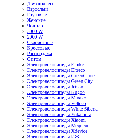
Двухподвесы
Взрослый
Грузовые
Женские
Чоппер
3000 W
2000 W
Скоростные
Кроссовые
Распродажа
Оптом
Электровелосипеды Elbike
Электровелосипеды Eltreco
Электровелосипеды GreenCamel
Электровелосипеды Green City
Электровелосипеды Jetson
Электровелосипеды Kugoo
Электровелосипеды Minako
Электровелосипеды Volteco
Электровелосипеды White Siberia
Электровелосипеды Yokamura
Электровелосипеды Xiaomi
Электровелосипеды Медведь
Электровелосипеды Xdevice
Электровелосипеды ИЖ