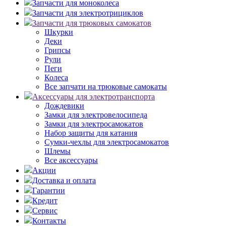
Запчасти для моноколеса
Запчасти для электротрициклов
Запчасти для трюковых самокатов
Шкурки
Деки
Грипсы
Рули
Пеги
Колеса
Все запчати на трюковые самокаты
Аксессуары для электротранспорта
Дождевики
Замки для электровелосипеда
Замки для электросамокатов
Набор защиты для катания
Сумки-чехлы для электросамокатов
Шлемы
Все аксессуары
Акции
Доставка и оплата
Гарантии
Кредит
Сервис
Контакты