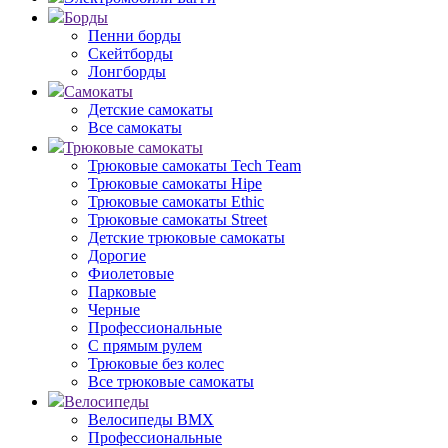
Борды
Пенни борды
Скейтборды
Лонгборды
Самокаты
Детские самокаты
Все самокаты
Трюковые самокаты
Трюковые самокаты Tech Team
Трюковые самокаты Hipe
Трюковые самокаты Ethic
Трюковые самокаты Street
Детские трюковые самокаты
Дорогие
Фиолетовые
Парковые
Черные
Профессиональные
С прямым рулем
Трюковые без колес
Все трюковые самокаты
Велосипеды
Велосипеды BMX
Профессиональные