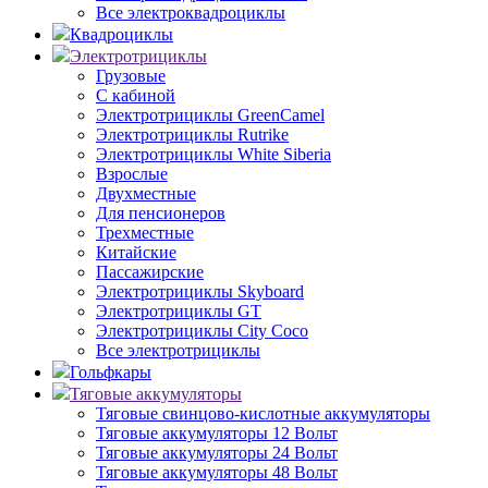
Все электроквадроциклы
Квадроциклы
Электротрициклы
Грузовые
С кабиной
Электротрициклы GreenCamel
Электротрициклы Rutrike
Электротрициклы White Siberia
Взрослые
Двухместные
Для пенсионеров
Трехместные
Китайские
Пассажирские
Электротрициклы Skyboard
Электротрициклы GT
Электротрициклы City Coco
Все электротрициклы
Гольфкары
Тяговые аккумуляторы
Тяговые свинцово-кислотные аккумуляторы
Тяговые аккумуляторы 12 Вольт
Тяговые аккумуляторы 24 Вольт
Тяговые аккумуляторы 48 Вольт