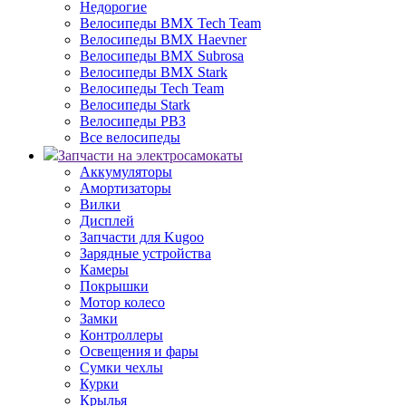
Недорогие
Велосипеды BMX Tech Team
Велосипеды BMX Haevner
Велосипеды BMX Subrosa
Велосипеды BMX Stark
Велосипеды Tech Team
Велосипеды Stark
Велосипеды РВЗ
Все велосипеды
Запчасти на электросамокаты
Аккумуляторы
Амортизаторы
Вилки
Дисплей
Запчасти для Kugoo
Зарядные устройства
Камеры
Покрышки
Мотор колесо
Замки
Контроллеры
Освещения и фары
Сумки чехлы
Курки
Крылья