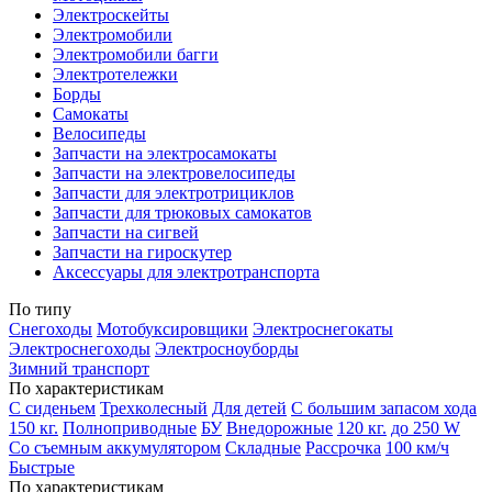
Электроскейты
Электромобили
Электромобили багги
Электротележки
Борды
Самокаты
Велосипеды
Запчасти на электросамокаты
Запчасти на электровелосипеды
Запчасти для электротрициклов
Запчасти для трюковых самокатов
Запчасти на сигвей
Запчасти на гироскутер
Аксессуары для электротранспорта
По типу
Снегоходы
Мотобуксировщики
Электроснегокаты
Электроснегоходы
Электросноуборды
Зимний транспорт
По характеристикам
С сиденьем
Трехколесный
Для детей
С большим запасом хода
150 кг.
Полноприводные
БУ
Внедорожные
120 кг.
до 250 W
Со съемным аккумулятором
Складные
Рассрочка
100 км/ч
Быстрые
По характеристикам