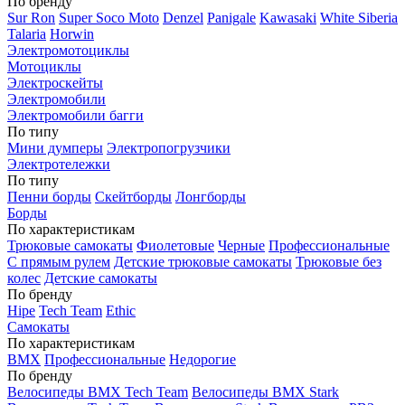
По бренду
Sur Ron
Super Soco Moto
Denzel
Panigale
Kawasaki
White Siberia
Talaria
Horwin
Электромотоциклы
Мотоциклы
Электроскейты
Электромобили
Электромобили багги
По типу
Мини думперы
Электропогрузчики
Электротележки
По типу
Пенни борды
Скейтборды
Лонгборды
Борды
По характеристикам
Трюковые самокаты
Фиолетовые
Черные
Профессиональные
С прямым рулем
Детские трюковые самокаты
Трюковые без
колес
Детские самокаты
По бренду
Hipe
Tech Team
Ethic
Самокаты
По характеристикам
BMX
Профессиональные
Недорогие
По бренду
Велосипеды BMX Tech Team
Велосипеды BMX Stark