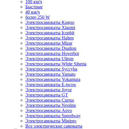
100 км/ч
Быстрые
40 км/ч
более 250 W
Электросамокаты Kugoo
Электросамокаты Xiaomi
Электросамокаты Iconbit
Электросамокаты Halten
Электросамокаты Mizar
Электросамокаты Dualton
Электросамокаты Hoverbot
Электросамокаты Ultron
Электросамокаты White Siberia
Электросамокаты Syccyba
Электросамокаты Yamato
Электросамокаты Yokamura
Электросамокаты E-twow
Электросамокаты Joyor
Электросамокаты GT
Электросамокаты Currus
Электросамокаты Neoline
Электросамокаты Aovo
Электросамокаты Speedway
Электросамокаты Minipro
Все электрические самокаты