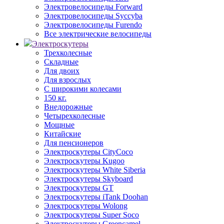
Электровелосипеды Forward
Электровелосипеды Syccyba
Электровелосипеды Furendo
Все электрические велосипеды
Электроскутеры
Трехколесные
Складные
Для двоих
Для взрослых
С широкими колесами
150 кг.
Внедорожные
Четырехколесные
Мощные
Китайские
Для пенсионеров
Электроскутеры CityCoco
Электроскутеры Kugoo
Электроскутеры White Siberia
Электроскутеры Skyboard
Электроскутеры GT
Электроскутеры iTank Doohan
Электроскутеры Wolong
Электроскутеры Super Soco
Электроскутеры Greencamel