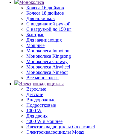
Моноколеса
Колеса 16 дюймов
Колеса 18 дюймов
Для новичков
С выдвижной ручкой
С нагрузкой до 150 кг
Быстрые
Для начинающих
Мощные
Моноколеса Inmotion
Моноколеса Kingsong
Моноколеса Gotway
Моноколеса Airwheel
Моноколеса Ninebot
Все моноколеса
Электроквадроциклы
Взрослые
Детские
Внедорожные
Подростковые
1000 W
Для двоих
4000 W и мощнее
Электроквадроциклы Greencamel
Электроквадроциклы Motax