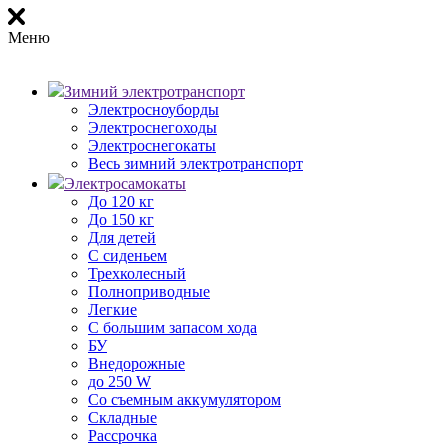
Меню
Зимний электротранспорт
Электросноуборды
Электроснегоходы
Электроснегокаты
Весь зимний электротранспорт
Электросамокаты
До 120 кг
До 150 кг
Для детей
С сиденьем
Трехколесный
Полноприводные
Легкие
С большим запасом хода
БУ
Внедорожные
до 250 W
Со съемным аккумулятором
Складные
Рассрочка