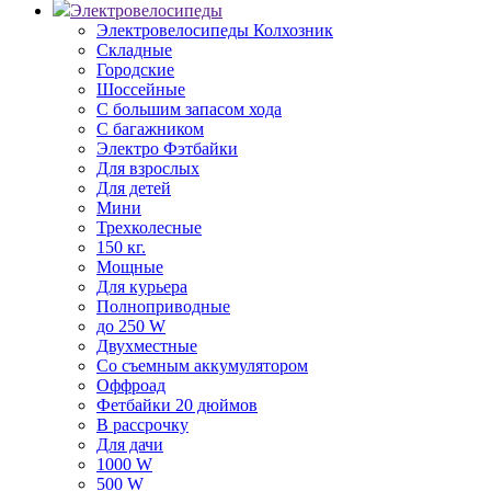
Электровелосипеды
Электровелосипеды Колхозник
Складные
Городские
Шоссейные
С большим запасом хода
С багажником
Электро Фэтбайки
Для взрослых
Для детей
Мини
Трехколесные
150 кг.
Мощные
Для курьера
Полноприводные
до 250 W
Двухместные
Со съемным аккумулятором
Оффроад
Фетбайки 20 дюймов
В рассрочку
Для дачи
1000 W
500 W