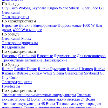
По бренду
City Coco
Wolong
Skyboard
Kugoo
White Siberia
Super Soco
GT
Greencamel
Электроскутеры
По характеристикам
Взрослые
Детские
Внедорожные
Подростковые
1000 W
Для
двоих
4000 W и мощнее
По бренду
Greencamel
Motax
Электроквадроциклы
Квадроциклы
По характеристикам
Грузовые
С кабиной
Взрослые
Двухместные
Для пенсионеров
Трехместные
Китайские
Пассажирские
По бренду
Rutrike
Rutrike Топик
Rutrike Бумеранг
Rutrike Шкипер
Rutrike
Караван
Rutrike Экипаж
White Siberia
Greencamel
Skyboard
GT
City Coco
Электротрициклы
Гольфкары
По характеристикам
Тяговые свинцово-кислотные аккумуляторы
Тяговые
аккумуляторы 12 Вольт
Тяговые аккумуляторы 24 Вольт
Тяговые аккумуляторы 48 Вольт
Тяговые аккумуляторы для
погрузчиков
Тяговые аккумуляторы для электротележки