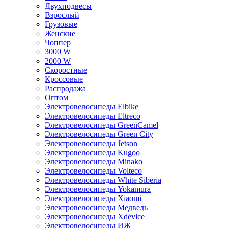
Двухподвесы
Взрослый
Грузовые
Женские
Чоппер
3000 W
2000 W
Скоростные
Кроссовые
Распродажа
Оптом
Электровелосипеды Elbike
Электровелосипеды Eltreco
Электровелосипеды GreenCamel
Электровелосипеды Green City
Электровелосипеды Jetson
Электровелосипеды Kugoo
Электровелосипеды Minako
Электровелосипеды Volteco
Электровелосипеды White Siberia
Электровелосипеды Yokamura
Электровелосипеды Xiaomi
Электровелосипеды Медведь
Электровелосипеды Xdevice
Электровелосипеды ИЖ