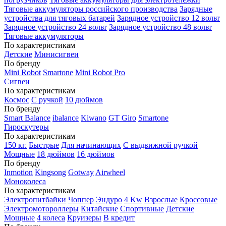
Тяговые аккумуляторы российского производства
Зарядные
устройства для тяговых батарей
Зарядное устройство 12 вольт
Зарядное устройство 24 вольт
Зарядное устройство 48 вольт
Тяговые аккумуляторы
По характеристикам
Детские
Минисигвеи
По бренду
Mini Robot
Smartone
Mini Robot Pro
Сигвеи
По характеристикам
Космос
С ручкой
10 дюймов
По бренду
Smart Balance
ibalance
Kiwano
GT Giro
Smartone
Гироскутеры
По характеристикам
150 кг.
Быстрые
Для начинающих
С выдвижной ручкой
Мощные
18 дюймов
16 дюймов
По бренду
Inmotion
Kingsong
Gotway
Airwheel
Моноколеса
По характеристикам
Электропитбайки
Чоппер
Эндуро
4 Kw
Взрослые
Кроссовые
Электромотороллеры
Китайские
Спортивные
Детские
Мощные
4 колеса
Круизеры
В кредит