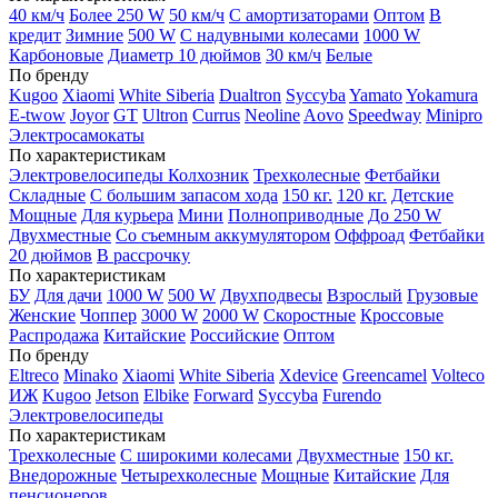
40 км/ч
Более 250 W
50 км/ч
С амортизаторами
Оптом
В
кредит
Зимние
500 W
С надувными колесами
1000 W
Карбоновые
Диаметр 10 дюймов
30 км/ч
Белые
По бренду
Kugoo
Xiaomi
White Siberia
Dualtron
Syccyba
Yamato
Yokamura
E-twow
Joyor
GT
Ultron
Currus
Neoline
Aovo
Speedway
Minipro
Электросамокаты
По характеристикам
Электровелосипеды Колхозник
Трехколесные
Фетбайки
Складные
С большим запасом хода
150 кг.
120 кг.
Детские
Мощные
Для курьера
Мини
Полноприводные
До 250 W
Двухместные
Со съемным аккумулятором
Оффроад
Фетбайки
20 дюймов
В рассрочку
По характеристикам
БУ
Для дачи
1000 W
500 W
Двухподвесы
Взрослый
Грузовые
Женские
Чоппер
3000 W
2000 W
Скоростные
Кроссовые
Распродажа
Китайские
Российские
Оптом
По бренду
Eltreco
Minako
Xiaomi
White Siberia
Xdevice
Greencamel
Volteco
ИЖ
Kugoo
Jetson
Elbike
Forward
Syccyba
Furendo
Электровелосипеды
По характеристикам
Трехколесные
С широкими колесами
Двухместные
150 кг.
Внедорожные
Четырехколесные
Мощные
Китайские
Для
пенсионеров