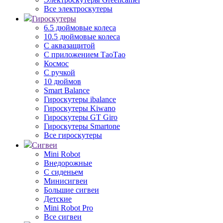
Все электроскутеры
Гироскутеры
6.5 дюймовые колеса
10.5 дюймовые колеса
С аквазащитой
С приложением ТаоТао
Космос
С ручкой
10 дюймов
Smart Balance
Гироскутеры ibalance
Гироскутеры Kiwano
Гироскутеры GT Giro
Гироскутеры Smartone
Все гироскутеры
Сигвеи
Mini Robot
Внедорожные
С сиденьем
Минисигвеи
Большие сигвеи
Детские
Mini Robot Pro
Все сигвеи