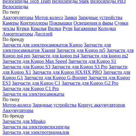
Велосипеды Tech Team
Велосипеды Stark
Велосипеды РВЗ
Велосипеды
По типу
Аккумуляторы
Мотор колесо
Замки
Зарядные устройства
Камеры
Контроллеры
Покрышки
Освещения и фары
Сумки
чехлы
Курки
Крылья
Вилки
Рули
Багажники
Колодки
Амортизаторы
Дисплей
По бренду
Запчасти для электросамокатов Kugoo
Запчасти для
электросамокатов Xiaomi
Запчасти для Kugoo m5
Запчасти для
Кugoo m4 pro
Запчасти для kugoo m4
Запчасти для kugoo m2
Запчасти для Kugoo Max Speed
Запчасти для Kugoo S1
Запчасти для Kugoo S3
Запчасти для Kugoo S3 Pro
Запчасти
для Kugoo X1
Запчасти для Kugoo HX/HX PRO
Запчасти для
Kugoo G1
Запчасти для Kugoo G-Booster
Запчасти для Kugoo
ES3
Запчасти для Kugoo C1
Запчасти для Kugoo G2 Pro
Запчасти для Kugoo C1 Pro
Запчасти на электросамокаты
По типу
Мотор-колесо
Зарядные устройства
Корпус аккумуляторов
Аккумуляторы
По бренду
Запчасти для Minako
Запчасти на электровелосипеды
Запчасти для электротрициклов