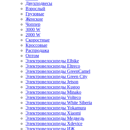
Двухподвесы
Взрослый
Грузовые
Женские
Чоппер
3000 W
2000 W
Скоростные
Кроссовые
Распродажа
Оптом
Электровелосипеды Elbike
Электровелосипеды Eltreco
Электровелосипеды GreenCamel
Электровелосипеды Green City
Электровелосипеды Jetson
Электровелосипеды Kugoo
Электровелосипеды Minako
Электровелосипеды Volteco
Электровелосипеды White Siberia
Электровелосипеды Yokamura
Электровелосипеды Xiaomi
Электровелосипеды Медведь
Электровелосипеды Xdevice
Электровелосипеды ИЖ