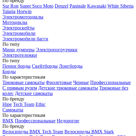
По бренду
Sur Ron
Super Soco Moto
Denzel
Panigale
Kawasaki
White Siberia
Talaria
Horwin
Электромотоциклы
Мотоциклы
Электроскейты
Электромобили
Электромобили багги
По типу
Мини думперы
Электропогрузчики
Электротележки
По типу
Пенни борды
Скейтборды
Лонгборды
Борды
По характеристикам
Трюковые самокаты
Фиолетовые
Черные
Профессиональные
С прямым рулем
Детские трюковые самокаты
Трюковые без
колес
Детские самокаты
По бренду
Hipe
Tech Team
Ethic
Самокаты
По характеристикам
BMX
Профессиональные
Недорогие
По бренду
Велосипеды BMX Tech Team
Велосипеды BMX Stark