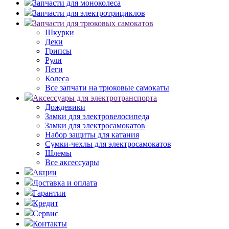
Запчасти для моноколеса
Запчасти для электротрициклов
Запчасти для трюковых самокатов
Шкурки
Деки
Грипсы
Рули
Пеги
Колеса
Все запчати на трюковые самокаты
Аксессуары для электротранспорта
Дождевики
Замки для электровелосипеда
Замки для электросамокатов
Набор защиты для катания
Сумки-чехлы для электросамокатов
Шлемы
Все аксессуары
Акции
Доставка и оплата
Гарантии
Кредит
Сервис
Контакты