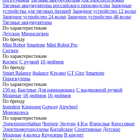
Тяговые аккумуляторы российского производства
Зарядные
устройства для тяговых батарей
Зарядное устройство 12 вольт
Зарядное устройство 24 вольт
Зарядное устройство 48 вольт
Тяговые аккумуляторы
По характеристикам
Детские
Минисигвеи
По бренду
Mini Robot
Smartone
Mini Robot Pro
Сигвеи
По характеристикам
Космос
С ручкой
10 дюймов
По бренду
Smart Balance
ibalance
Kiwano
GT Giro
Smartone
Гироскутеры
По характеристикам
150 кг.
Быстрые
Для начинающих
С выдвижной ручкой
Мощные
18 дюймов
16 дюймов
По бренду
Inmotion
Kingsong
Gotway
Airwheel
Моноколеса
По характеристикам
Электропитбайки
Чоппер
Эндуро
4 Kw
Взрослые
Кроссовые
Электромотороллеры
Китайские
Спортивные
Детские
Мощные
4 колеса
Круизеры
В кредит