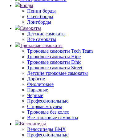
Борды
Пенни борды
Скейтборды
Лонгборды
Самокаты
Детские самокаты
Все самокаты
Трюковые самокаты
Трюковые самокаты Tech Team
Трюковые самокаты Hipe
Трюковые самокаты Ethic
Трюковые самокаты Street
Детские трюковые самокаты
Дорогие
Фиолетовые
Парковые
Черные
Профессиональные
С прямым рулем
Трюковые без колес
Все трюковые самокаты
Велосипеды
Велосипеды BMX
Профессиональные