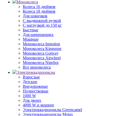
Моноколеса
Колеса 16 дюймов
Колеса 18 дюймов
Для новичков
С выдвижной ручкой
С нагрузкой до 150 кг
Быстрые
Для начинающих
Мощные
Моноколеса Inmotion
Моноколеса Kingsong
Моноколеса Gotway
Моноколеса Airwheel
Моноколеса Ninebot
Все моноколеса
Электроквадроциклы
Взрослые
Детские
Внедорожные
Подростковые
1000 W
Для двоих
4000 W и мощнее
Электроквадроциклы Greencamel
Электроквадроциклы Motax