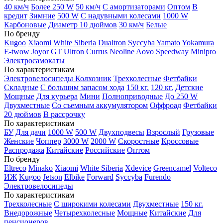
40 км/ч
Более 250 W
50 км/ч
С амортизаторами
Оптом
В
кредит
Зимние
500 W
С надувными колесами
1000 W
Карбоновые
Диаметр 10 дюймов
30 км/ч
Белые
По бренду
Kugoo
Xiaomi
White Siberia
Dualtron
Syccyba
Yamato
Yokamura
E-twow
Joyor
GT
Ultron
Currus
Neoline
Aovo
Speedway
Minipro
Электросамокаты
По характеристикам
Электровелосипеды Колхозник
Трехколесные
Фетбайки
Складные
С большим запасом хода
150 кг.
120 кг.
Детские
Мощные
Для курьера
Мини
Полноприводные
До 250 W
Двухместные
Со съемным аккумулятором
Оффроад
Фетбайки
20 дюймов
В рассрочку
По характеристикам
БУ
Для дачи
1000 W
500 W
Двухподвесы
Взрослый
Грузовые
Женские
Чоппер
3000 W
2000 W
Скоростные
Кроссовые
Распродажа
Китайские
Российские
Оптом
По бренду
Eltreco
Minako
Xiaomi
White Siberia
Xdevice
Greencamel
Volteco
ИЖ
Kugoo
Jetson
Elbike
Forward
Syccyba
Furendo
Электровелосипеды
По характеристикам
Трехколесные
С широкими колесами
Двухместные
150 кг.
Внедорожные
Четырехколесные
Мощные
Китайские
Для
пенсионеров