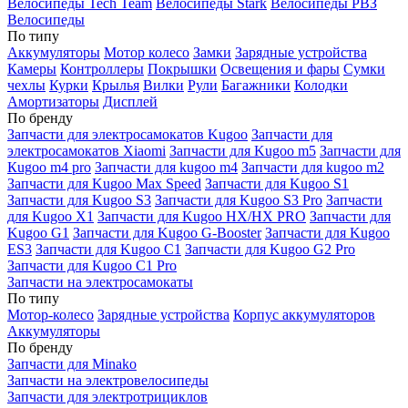
Велосипеды Tech Team
Велосипеды Stark
Велосипеды РВЗ
Велосипеды
По типу
Аккумуляторы
Мотор колесо
Замки
Зарядные устройства
Камеры
Контроллеры
Покрышки
Освещения и фары
Сумки
чехлы
Курки
Крылья
Вилки
Рули
Багажники
Колодки
Амортизаторы
Дисплей
По бренду
Запчасти для электросамокатов Kugoo
Запчасти для
электросамокатов Xiaomi
Запчасти для Kugoo m5
Запчасти для
Кugoo m4 pro
Запчасти для kugoo m4
Запчасти для kugoo m2
Запчасти для Kugoo Max Speed
Запчасти для Kugoo S1
Запчасти для Kugoo S3
Запчасти для Kugoo S3 Pro
Запчасти
для Kugoo X1
Запчасти для Kugoo HX/HX PRO
Запчасти для
Kugoo G1
Запчасти для Kugoo G-Booster
Запчасти для Kugoo
ES3
Запчасти для Kugoo C1
Запчасти для Kugoo G2 Pro
Запчасти для Kugoo C1 Pro
Запчасти на электросамокаты
По типу
Мотор-колесо
Зарядные устройства
Корпус аккумуляторов
Аккумуляторы
По бренду
Запчасти для Minako
Запчасти на электровелосипеды
Запчасти для электротрициклов