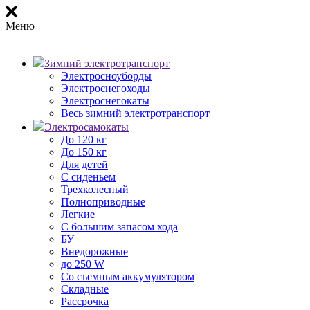
Меню
Зимний электротранспорт
Электросноуборды
Электроснегоходы
Электроснегокаты
Весь зимний электротранспорт
Электросамокаты
До 120 кг
До 150 кг
Для детей
С сиденьем
Трехколесный
Полноприводные
Легкие
С большим запасом хода
БУ
Внедорожные
до 250 W
Со съемным аккумулятором
Складные
Рассрочка