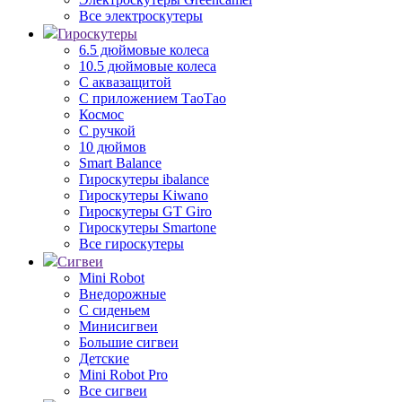
Все электроскутеры
Гироскутеры
6.5 дюймовые колеса
10.5 дюймовые колеса
С аквазащитой
С приложением ТаоТао
Космос
С ручкой
10 дюймов
Smart Balance
Гироскутеры ibalance
Гироскутеры Kiwano
Гироскутеры GT Giro
Гироскутеры Smartone
Все гироскутеры
Сигвеи
Mini Robot
Внедорожные
С сиденьем
Минисигвеи
Большие сигвеи
Детские
Mini Robot Pro
Все сигвеи