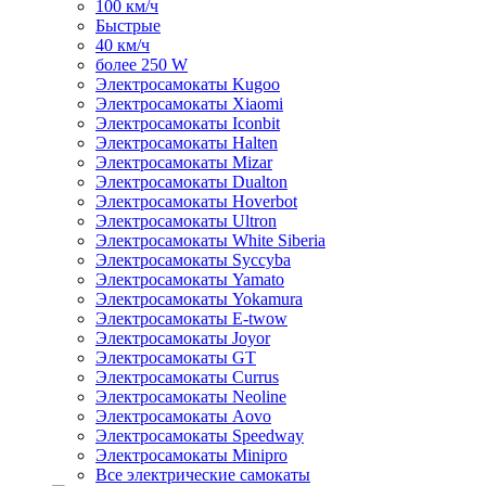
100 км/ч
Быстрые
40 км/ч
более 250 W
Электросамокаты Kugoo
Электросамокаты Xiaomi
Электросамокаты Iconbit
Электросамокаты Halten
Электросамокаты Mizar
Электросамокаты Dualton
Электросамокаты Hoverbot
Электросамокаты Ultron
Электросамокаты White Siberia
Электросамокаты Syccyba
Электросамокаты Yamato
Электросамокаты Yokamura
Электросамокаты E-twow
Электросамокаты Joyor
Электросамокаты GT
Электросамокаты Currus
Электросамокаты Neoline
Электросамокаты Aovo
Электросамокаты Speedway
Электросамокаты Minipro
Все электрические самокаты