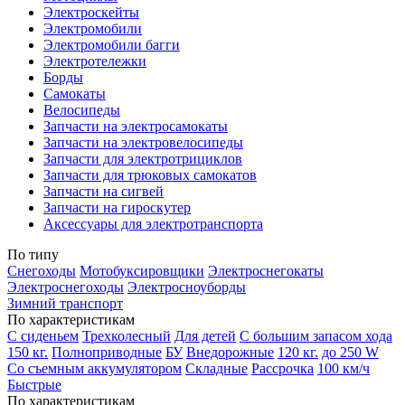
Электроскейты
Электромобили
Электромобили багги
Электротележки
Борды
Самокаты
Велосипеды
Запчасти на электросамокаты
Запчасти на электровелосипеды
Запчасти для электротрициклов
Запчасти для трюковых самокатов
Запчасти на сигвей
Запчасти на гироскутер
Аксессуары для электротранспорта
По типу
Снегоходы
Мотобуксировщики
Электроснегокаты
Электроснегоходы
Электросноуборды
Зимний транспорт
По характеристикам
С сиденьем
Трехколесный
Для детей
С большим запасом хода
150 кг.
Полноприводные
БУ
Внедорожные
120 кг.
до 250 W
Со съемным аккумулятором
Складные
Рассрочка
100 км/ч
Быстрые
По характеристикам