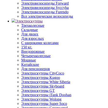
Электровелосипеды Forward
Электровелосипеды Syccyba
Электровелосипеды Furendo
Все электрические велосипеды
Электроскутеры
Трехколесные
Складные
Для двоих
Для взрослых
С широкими колесами
150 кг.
Внедорожные
Четырехколесные
Мощные
Китайские
Для пенсионеров
Электроскутеры CityCoco
Электроскутеры Kugoo
Электроскутеры White Siberia
Электроскутеры Skyboard
Электроскутеры GT
Электроскутеры iTank Doohan
Электроскутеры Wolong
Электроскутеры Super Soco
Электроскутеры Greencamel