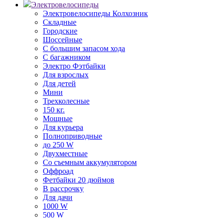
Электровелосипеды
Электровелосипеды Колхозник
Складные
Городские
Шоссейные
С большим запасом хода
С багажником
Электро Фэтбайки
Для взрослых
Для детей
Мини
Трехколесные
150 кг.
Мощные
Для курьера
Полноприводные
до 250 W
Двухместные
Со съемным аккумулятором
Оффроад
Фетбайки 20 дюймов
В рассрочку
Для дачи
1000 W
500 W