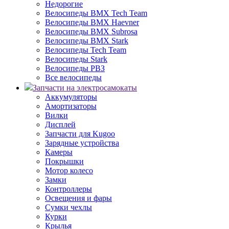
Недорогие
Велосипеды BMX Tech Team
Велосипеды BMX Haevner
Велосипеды BMX Subrosa
Велосипеды BMX Stark
Велосипеды Tech Team
Велосипеды Stark
Велосипеды РВЗ
Все велосипеды
Запчасти на электросамокаты
Аккумуляторы
Амортизаторы
Вилки
Дисплей
Запчасти для Kugoo
Зарядные устройства
Камеры
Покрышки
Мотор колесо
Замки
Контроллеры
Освещения и фары
Сумки чехлы
Курки
Крылья