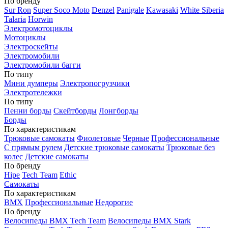
По бренду
Sur Ron
Super Soco Moto
Denzel
Panigale
Kawasaki
White Siberia
Talaria
Horwin
Электромотоциклы
Мотоциклы
Электроскейты
Электромобили
Электромобили багги
По типу
Мини думперы
Электропогрузчики
Электротележки
По типу
Пенни борды
Скейтборды
Лонгборды
Борды
По характеристикам
Трюковые самокаты
Фиолетовые
Черные
Профессиональные
С прямым рулем
Детские трюковые самокаты
Трюковые без
колес
Детские самокаты
По бренду
Hipe
Tech Team
Ethic
Самокаты
По характеристикам
BMX
Профессиональные
Недорогие
По бренду
Велосипеды BMX Tech Team
Велосипеды BMX Stark