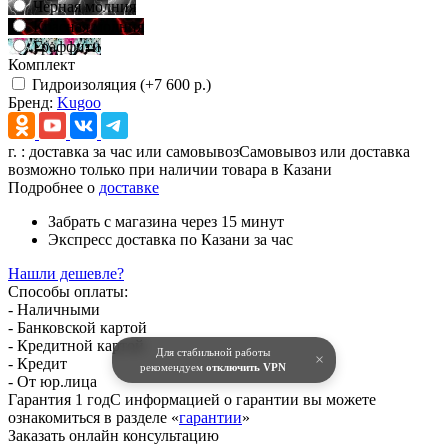
Черная молния
Красная молния
Граффити
Комплект
Гидроизоляция (+7 600 р.)
Бренд:
Kugoo
г.
: доставка за час или самовывоз
Самовывоз или доставка
возможно только при наличии товара в Казани
Подробнее о
доставке
Забрать с магазина
через 15 минут
Экспресс доставка
по Казани за час
Нашли дешевле?
Способы оплаты:
- Наличными
- Банковской картой
- Кредитной картой
Для стабильной работы
×
- Кредит
рекомендуем
отключить VPN
- От юр.лица
Гарантия 1 год
С информацией о гарантии вы можете
ознакомиться в разделе «
гарантии
»
Заказать онлайн консультацию