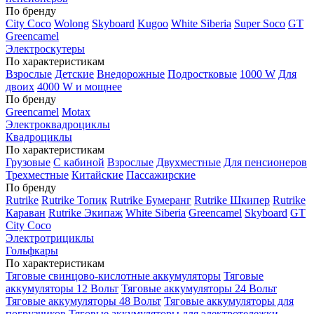
По бренду
City Coco
Wolong
Skyboard
Kugoo
White Siberia
Super Soco
GT
Greencamel
Электроскутеры
По характеристикам
Взрослые
Детские
Внедорожные
Подростковые
1000 W
Для
двоих
4000 W и мощнее
По бренду
Greencamel
Motax
Электроквадроциклы
Квадроциклы
По характеристикам
Грузовые
С кабиной
Взрослые
Двухместные
Для пенсионеров
Трехместные
Китайские
Пассажирские
По бренду
Rutrike
Rutrike Топик
Rutrike Бумеранг
Rutrike Шкипер
Rutrike
Караван
Rutrike Экипаж
White Siberia
Greencamel
Skyboard
GT
City Coco
Электротрициклы
Гольфкары
По характеристикам
Тяговые свинцово-кислотные аккумуляторы
Тяговые
аккумуляторы 12 Вольт
Тяговые аккумуляторы 24 Вольт
Тяговые аккумуляторы 48 Вольт
Тяговые аккумуляторы для
погрузчиков
Тяговые аккумуляторы для электротележки