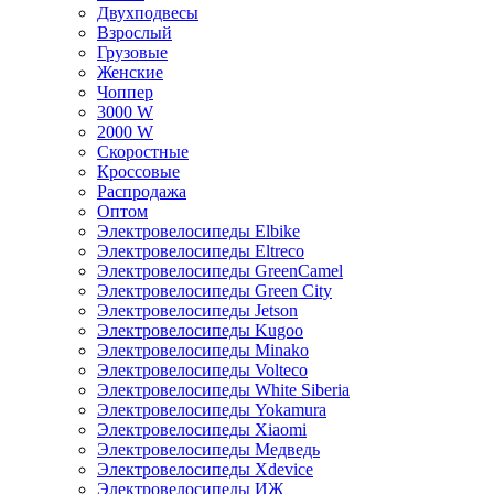
Двухподвесы
Взрослый
Грузовые
Женские
Чоппер
3000 W
2000 W
Скоростные
Кроссовые
Распродажа
Оптом
Электровелосипеды Elbike
Электровелосипеды Eltreco
Электровелосипеды GreenCamel
Электровелосипеды Green City
Электровелосипеды Jetson
Электровелосипеды Kugoo
Электровелосипеды Minako
Электровелосипеды Volteco
Электровелосипеды White Siberia
Электровелосипеды Yokamura
Электровелосипеды Xiaomi
Электровелосипеды Медведь
Электровелосипеды Xdevice
Электровелосипеды ИЖ