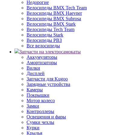
Недорогие
Велосипеды BMX Tech Team
Велосипеды BMX Haevner
Велосипеды BMX Subrosa
Велосипеды BMX Stark
Велосипеды Tech Team
Велосипеды Stark
Велосипеды РВЗ
Все велосипеды
Запчасти на электросамокаты
Аккумуляторы
Амортизаторы
Вилки
Дисплей
Запчасти для Kugoo
Зарядные устройства
Камеры
Покрышки
Мотор колесо
Замки
Контроллеры
Освещения и фары
Сумки чехлы
Курки
Крылья