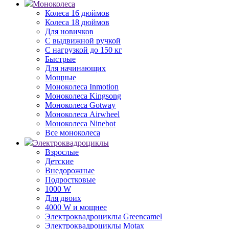
Моноколеса
Колеса 16 дюймов
Колеса 18 дюймов
Для новичков
С выдвижной ручкой
С нагрузкой до 150 кг
Быстрые
Для начинающих
Мощные
Моноколеса Inmotion
Моноколеса Kingsong
Моноколеса Gotway
Моноколеса Airwheel
Моноколеса Ninebot
Все моноколеса
Электроквадроциклы
Взрослые
Детские
Внедорожные
Подростковые
1000 W
Для двоих
4000 W и мощнее
Электроквадроциклы Greencamel
Электроквадроциклы Motax