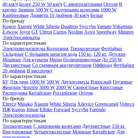
40 км/ч
Более 250 W
50 км/ч
С амортизаторами
Оптом
В
кредит
Зимние
500 W
С надувными колесами
1000 W
Карбоновые
Диаметр 10 дюймов
30 км/ч
Белые
По бренду
Kugoo
Xiaomi
White Siberia
Dualtron
Syccyba
Yamato
Yokamura
E-twow
Joyor
GT
Ultron
Currus
Neoline
Aovo
Speedway
Minipro
Электросамокаты
По характеристикам
Электровелосипеды Колхозник
Трехколесные
Фетбайки
Складные
С большим запасом хода
150 кг.
120 кг.
Детские
Мощные
Для курьера
Мини
Полноприводные
До 250 W
Двухместные
Со съемным аккумулятором
Оффроад
Фетбайки
20 дюймов
В рассрочку
По характеристикам
БУ
Для дачи
1000 W
500 W
Двухподвесы
Взрослый
Грузовые
Женские
Чоппер
3000 W
2000 W
Скоростные
Кроссовые
Распродажа
Китайские
Российские
Оптом
По бренду
Eltreco
Minako
Xiaomi
White Siberia
Xdevice
Greencamel
Volteco
ИЖ
Kugoo
Jetson
Elbike
Forward
Syccyba
Furendo
Электровелосипеды
По характеристикам
Трехколесные
С широкими колесами
Двухместные
150 кг.
Внедорожные
Четырехколесные
Мощные
Китайские
Для
пенсионеров