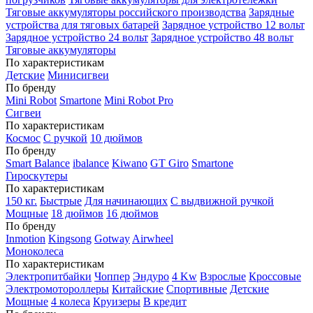
Тяговые аккумуляторы российского производства
Зарядные
устройства для тяговых батарей
Зарядное устройство 12 вольт
Зарядное устройство 24 вольт
Зарядное устройство 48 вольт
Тяговые аккумуляторы
По характеристикам
Детские
Минисигвеи
По бренду
Mini Robot
Smartone
Mini Robot Pro
Сигвеи
По характеристикам
Космос
С ручкой
10 дюймов
По бренду
Smart Balance
ibalance
Kiwano
GT Giro
Smartone
Гироскутеры
По характеристикам
150 кг.
Быстрые
Для начинающих
С выдвижной ручкой
Мощные
18 дюймов
16 дюймов
По бренду
Inmotion
Kingsong
Gotway
Airwheel
Моноколеса
По характеристикам
Электропитбайки
Чоппер
Эндуро
4 Kw
Взрослые
Кроссовые
Электромотороллеры
Китайские
Спортивные
Детские
Мощные
4 колеса
Круизеры
В кредит