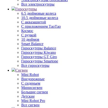
Все электроскутеры
Гироскутеры
6.5 дюймовые колеса
10.5 дюймовые колеса
С аквазащитой
С приложением ТаоТао
Космос
С ручкой
10 дюймов
Smart Balance
Гироскутеры ibalance
Гироскутеры Kiwano
Гироскутеры GT Giro
Гироскутеры Smartone
Все гироскутеры
Сигвеи
Mini Robot
Внедорожные
С сиденьем
Минисигвеи
Большие сигвеи
Детские
Mini Robot Pro
Все сигвеи