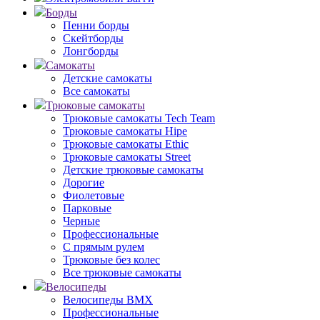
Борды
Пенни борды
Скейтборды
Лонгборды
Самокаты
Детские самокаты
Все самокаты
Трюковые самокаты
Трюковые самокаты Tech Team
Трюковые самокаты Hipe
Трюковые самокаты Ethic
Трюковые самокаты Street
Детские трюковые самокаты
Дорогие
Фиолетовые
Парковые
Черные
Профессиональные
С прямым рулем
Трюковые без колес
Все трюковые самокаты
Велосипеды
Велосипеды BMX
Профессиональные