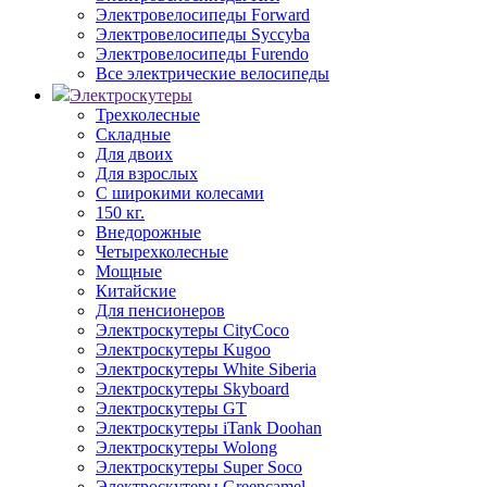
Электровелосипеды Forward
Электровелосипеды Syccyba
Электровелосипеды Furendo
Все электрические велосипеды
Электроскутеры
Трехколесные
Складные
Для двоих
Для взрослых
С широкими колесами
150 кг.
Внедорожные
Четырехколесные
Мощные
Китайские
Для пенсионеров
Электроскутеры CityCoco
Электроскутеры Kugoo
Электроскутеры White Siberia
Электроскутеры Skyboard
Электроскутеры GT
Электроскутеры iTank Doohan
Электроскутеры Wolong
Электроскутеры Super Soco
Электроскутеры Greencamel