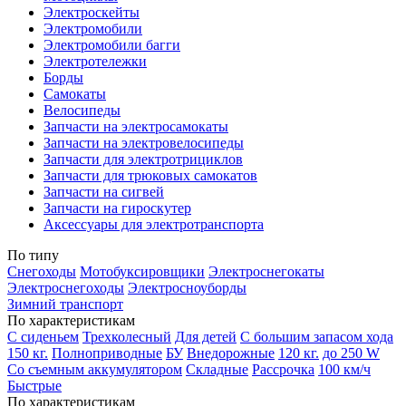
Электроскейты
Электромобили
Электромобили багги
Электротележки
Борды
Самокаты
Велосипеды
Запчасти на электросамокаты
Запчасти на электровелосипеды
Запчасти для электротрициклов
Запчасти для трюковых самокатов
Запчасти на сигвей
Запчасти на гироскутер
Аксессуары для электротранспорта
По типу
Снегоходы
Мотобуксировщики
Электроснегокаты
Электроснегоходы
Электросноуборды
Зимний транспорт
По характеристикам
С сиденьем
Трехколесный
Для детей
С большим запасом хода
150 кг.
Полноприводные
БУ
Внедорожные
120 кг.
до 250 W
Со съемным аккумулятором
Складные
Рассрочка
100 км/ч
Быстрые
По характеристикам