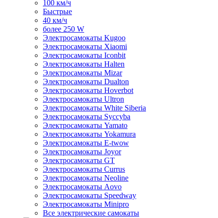
100 км/ч
Быстрые
40 км/ч
более 250 W
Электросамокаты Kugoo
Электросамокаты Xiaomi
Электросамокаты Iconbit
Электросамокаты Halten
Электросамокаты Mizar
Электросамокаты Dualton
Электросамокаты Hoverbot
Электросамокаты Ultron
Электросамокаты White Siberia
Электросамокаты Syccyba
Электросамокаты Yamato
Электросамокаты Yokamura
Электросамокаты E-twow
Электросамокаты Joyor
Электросамокаты GT
Электросамокаты Currus
Электросамокаты Neoline
Электросамокаты Aovo
Электросамокаты Speedway
Электросамокаты Minipro
Все электрические самокаты