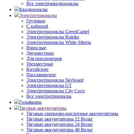
Все электроквадроциклы
Квадроциклы
Электротрициклы
Грузовые
С кабиной
Электротрициклы GreenCamel
Электротрициклы Rutrike
Электротрициклы White Siberia
Взрослые
Двухместные
Для пенсионеров
Трехместные
Китайские
Пассажирские
Электротрициклы Skyboard
Электротрициклы GT
Электротрициклы City Coco
Все электротрициклы
Гольфкары
Тяговые аккумуляторы
Тяговые свинцово-кислотные аккумуляторы
Тяговые аккумуляторы 12 Вольт
Тяговые аккумуляторы 24 Вольт
Тяговые аккумуляторы 48 Вольт