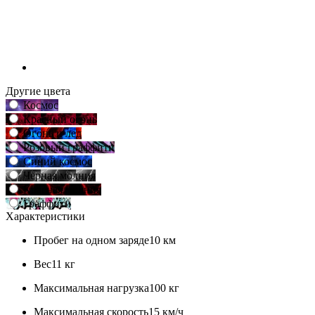
Другие цвета
Космос
Красный огонь
Огонь и лед
Розовый граффити
Синий космос
Черная молния
Красная молния
Граффити
Характеристики
Пробег на одном заряде
10 км
Вес
11 кг
Максимальная нагрузка
100 кг
Максимальная скорость
15 км/ч