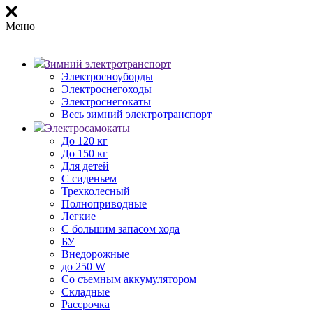
Меню
Зимний электротранспорт
Электросноуборды
Электроснегоходы
Электроснегокаты
Весь зимний электротранспорт
Электросамокаты
До 120 кг
До 150 кг
Для детей
С сиденьем
Трехколесный
Полноприводные
Легкие
С большим запасом хода
БУ
Внедорожные
до 250 W
Со съемным аккумулятором
Складные
Рассрочка