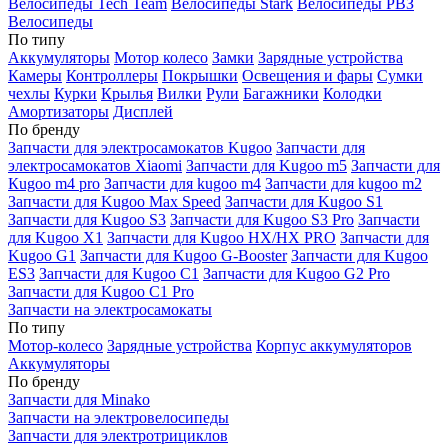
Велосипеды Tech Team
Велосипеды Stark
Велосипеды РВЗ
Велосипеды
По типу
Аккумуляторы
Мотор колесо
Замки
Зарядные устройства
Камеры
Контроллеры
Покрышки
Освещения и фары
Сумки
чехлы
Курки
Крылья
Вилки
Рули
Багажники
Колодки
Амортизаторы
Дисплей
По бренду
Запчасти для электросамокатов Kugoo
Запчасти для
электросамокатов Xiaomi
Запчасти для Kugoo m5
Запчасти для
Кugoo m4 pro
Запчасти для kugoo m4
Запчасти для kugoo m2
Запчасти для Kugoo Max Speed
Запчасти для Kugoo S1
Запчасти для Kugoo S3
Запчасти для Kugoo S3 Pro
Запчасти
для Kugoo X1
Запчасти для Kugoo HX/HX PRO
Запчасти для
Kugoo G1
Запчасти для Kugoo G-Booster
Запчасти для Kugoo
ES3
Запчасти для Kugoo C1
Запчасти для Kugoo G2 Pro
Запчасти для Kugoo C1 Pro
Запчасти на электросамокаты
По типу
Мотор-колесо
Зарядные устройства
Корпус аккумуляторов
Аккумуляторы
По бренду
Запчасти для Minako
Запчасти на электровелосипеды
Запчасти для электротрициклов