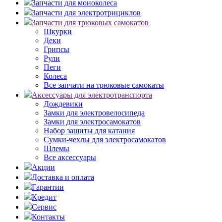
Запчасти для моноколеса
Запчасти для электротрициклов
Запчасти для трюковых самокатов
Шкурки
Деки
Грипсы
Рули
Пеги
Колеса
Все запчати на трюковые самокаты
Аксессуары для электротранспорта
Дождевики
Замки для электровелосипеда
Замки для электросамокатов
Набор защиты для катания
Сумки-чехлы для электросамокатов
Шлемы
Все аксессуары
Акции
Доставка и оплата
Гарантии
Кредит
Сервис
Контакты