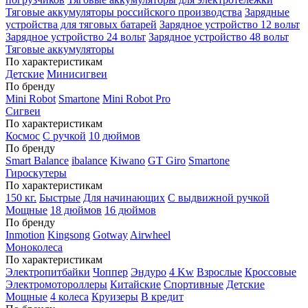
Тяговые аккумуляторы российского производства
Зарядные
устройства для тяговых батарей
Зарядное устройство 12 вольт
Зарядное устройство 24 вольт
Зарядное устройство 48 вольт
Тяговые аккумуляторы
По характеристикам
Детские
Минисигвеи
По бренду
Mini Robot
Smartone
Mini Robot Pro
Сигвеи
По характеристикам
Космос
С ручкой
10 дюймов
По бренду
Smart Balance
ibalance
Kiwano
GT Giro
Smartone
Гироскутеры
По характеристикам
150 кг.
Быстрые
Для начинающих
С выдвижной ручкой
Мощные
18 дюймов
16 дюймов
По бренду
Inmotion
Kingsong
Gotway
Airwheel
Моноколеса
По характеристикам
Электропитбайки
Чоппер
Эндуро
4 Kw
Взрослые
Кроссовые
Электромотороллеры
Китайские
Спортивные
Детские
Мощные
4 колеса
Круизеры
В кредит