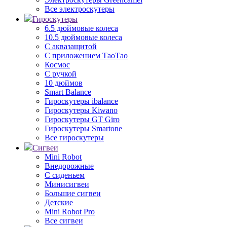
Все электроскутеры
Гироскутеры
6.5 дюймовые колеса
10.5 дюймовые колеса
С аквазащитой
С приложением ТаоТао
Космос
С ручкой
10 дюймов
Smart Balance
Гироскутеры ibalance
Гироскутеры Kiwano
Гироскутеры GT Giro
Гироскутеры Smartone
Все гироскутеры
Сигвеи
Mini Robot
Внедорожные
С сиденьем
Минисигвеи
Большие сигвеи
Детские
Mini Robot Pro
Все сигвеи