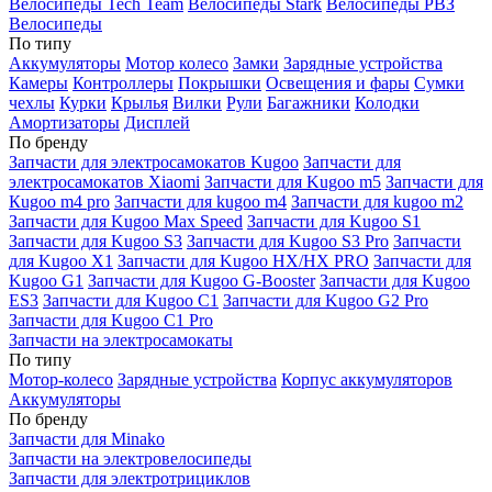
Велосипеды Tech Team
Велосипеды Stark
Велосипеды РВЗ
Велосипеды
По типу
Аккумуляторы
Мотор колесо
Замки
Зарядные устройства
Камеры
Контроллеры
Покрышки
Освещения и фары
Сумки
чехлы
Курки
Крылья
Вилки
Рули
Багажники
Колодки
Амортизаторы
Дисплей
По бренду
Запчасти для электросамокатов Kugoo
Запчасти для
электросамокатов Xiaomi
Запчасти для Kugoo m5
Запчасти для
Кugoo m4 pro
Запчасти для kugoo m4
Запчасти для kugoo m2
Запчасти для Kugoo Max Speed
Запчасти для Kugoo S1
Запчасти для Kugoo S3
Запчасти для Kugoo S3 Pro
Запчасти
для Kugoo X1
Запчасти для Kugoo HX/HX PRO
Запчасти для
Kugoo G1
Запчасти для Kugoo G-Booster
Запчасти для Kugoo
ES3
Запчасти для Kugoo C1
Запчасти для Kugoo G2 Pro
Запчасти для Kugoo C1 Pro
Запчасти на электросамокаты
По типу
Мотор-колесо
Зарядные устройства
Корпус аккумуляторов
Аккумуляторы
По бренду
Запчасти для Minako
Запчасти на электровелосипеды
Запчасти для электротрициклов