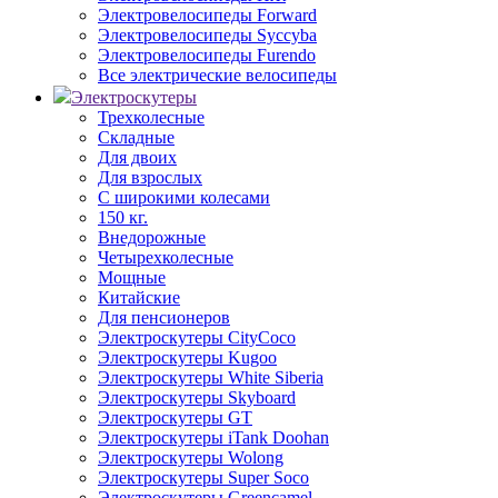
Электровелосипеды Forward
Электровелосипеды Syccyba
Электровелосипеды Furendo
Все электрические велосипеды
Электроскутеры
Трехколесные
Складные
Для двоих
Для взрослых
С широкими колесами
150 кг.
Внедорожные
Четырехколесные
Мощные
Китайские
Для пенсионеров
Электроскутеры CityCoco
Электроскутеры Kugoo
Электроскутеры White Siberia
Электроскутеры Skyboard
Электроскутеры GT
Электроскутеры iTank Doohan
Электроскутеры Wolong
Электроскутеры Super Soco
Электроскутеры Greencamel