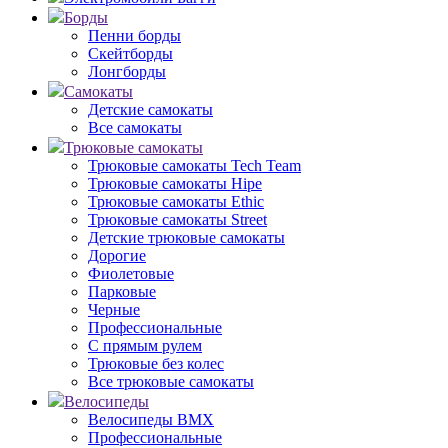
Борды
Пенни борды
Скейтборды
Лонгборды
Самокаты
Детские самокаты
Все самокаты
Трюковые самокаты
Трюковые самокаты Tech Team
Трюковые самокаты Hipe
Трюковые самокаты Ethic
Трюковые самокаты Street
Детские трюковые самокаты
Дорогие
Фиолетовые
Парковые
Черные
Профессиональные
С прямым рулем
Трюковые без колес
Все трюковые самокаты
Велосипеды
Велосипеды BMX
Профессиональные