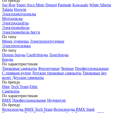
По бренду
Sur Ron
Super Soco Moto
Denzel
Panigale
Kawasaki
White Siberia
Talaria
Horwin
Электромотоциклы
Мотоциклы
Электроскейты
Электромобили
Электромобили багги
По типу
Мини думперы
Электропогрузчики
Электротележки
По типу
Пенни борды
Скейтборды
Лонгборды
Борды
По характеристикам
Трюковые самокаты
Фиолетовые
Черные
Профессиональные
С прямым рулем
Детские трюковые самокаты
Трюковые без
колес
Детские самокаты
По бренду
Hipe
Tech Team
Ethic
Самокаты
По характеристикам
BMX
Профессиональные
Недорогие
По бренду
Велосипеды BMX Tech Team
Велосипеды BMX Stark