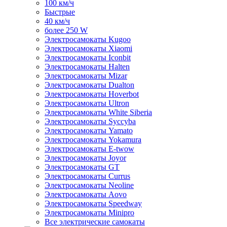
100 км/ч
Быстрые
40 км/ч
более 250 W
Электросамокаты Kugoo
Электросамокаты Xiaomi
Электросамокаты Iconbit
Электросамокаты Halten
Электросамокаты Mizar
Электросамокаты Dualton
Электросамокаты Hoverbot
Электросамокаты Ultron
Электросамокаты White Siberia
Электросамокаты Syccyba
Электросамокаты Yamato
Электросамокаты Yokamura
Электросамокаты E-twow
Электросамокаты Joyor
Электросамокаты GT
Электросамокаты Currus
Электросамокаты Neoline
Электросамокаты Aovo
Электросамокаты Speedway
Электросамокаты Minipro
Все электрические самокаты