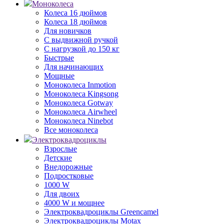
Моноколеса
Колеса 16 дюймов
Колеса 18 дюймов
Для новичков
С выдвижной ручкой
С нагрузкой до 150 кг
Быстрые
Для начинающих
Мощные
Моноколеса Inmotion
Моноколеса Kingsong
Моноколеса Gotway
Моноколеса Airwheel
Моноколеса Ninebot
Все моноколеса
Электроквадроциклы
Взрослые
Детские
Внедорожные
Подростковые
1000 W
Для двоих
4000 W и мощнее
Электроквадроциклы Greencamel
Электроквадроциклы Motax