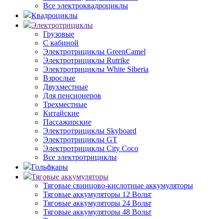
Все электроквадроциклы
Квадроциклы
Электротрициклы
Грузовые
С кабиной
Электротрициклы GreenCamel
Электротрициклы Rutrike
Электротрициклы White Siberia
Взрослые
Двухместные
Для пенсионеров
Трехместные
Китайские
Пассажирские
Электротрициклы Skyboard
Электротрициклы GT
Электротрициклы City Coco
Все электротрициклы
Гольфкары
Тяговые аккумуляторы
Тяговые свинцово-кислотные аккумуляторы
Тяговые аккумуляторы 12 Вольт
Тяговые аккумуляторы 24 Вольт
Тяговые аккумуляторы 48 Вольт