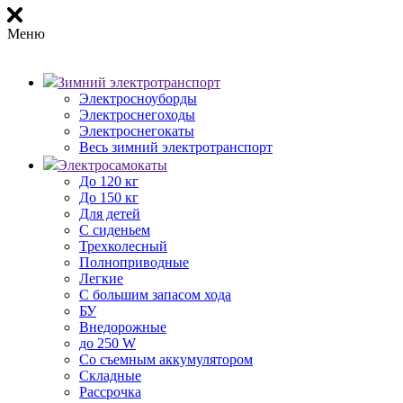
Меню
Зимний электротранспорт
Электросноуборды
Электроснегоходы
Электроснегокаты
Весь зимний электротранспорт
Электросамокаты
До 120 кг
До 150 кг
Для детей
С сиденьем
Трехколесный
Полноприводные
Легкие
С большим запасом хода
БУ
Внедорожные
до 250 W
Со съемным аккумулятором
Складные
Рассрочка