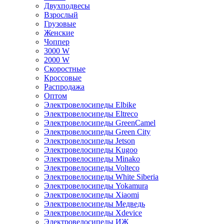
Двухподвесы
Взрослый
Грузовые
Женские
Чоппер
3000 W
2000 W
Скоростные
Кроссовые
Распродажа
Оптом
Электровелосипеды Elbike
Электровелосипеды Eltreco
Электровелосипеды GreenCamel
Электровелосипеды Green City
Электровелосипеды Jetson
Электровелосипеды Kugoo
Электровелосипеды Minako
Электровелосипеды Volteco
Электровелосипеды White Siberia
Электровелосипеды Yokamura
Электровелосипеды Xiaomi
Электровелосипеды Медведь
Электровелосипеды Xdevice
Электровелосипеды ИЖ