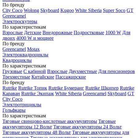
По бренду
City Coco
Wolong
Skyboard
Kugoo
White Siberia
Super Soco
GT
Greencamel
Электроскутеры
По характеристикам
Взрослые
Детские
Внедорожные
Подростковые
1000 W
Для
двоих
4000 W и мощнее
По бренду
Greencamel
Motax
Электроквадроциклы
Квадроциклы
По характеристикам
Грузовые
С кабиной
Взрослые
Двухместные
Для пенсионеров
Трехместные
Китайские
Пассажирские
По бренду
Rutrike
Rutrike Топик
Rutrike Бумеранг
Rutrike Шкипер
Rutrike
Караван
Rutrike Экипаж
White Siberia
Greencamel
Skyboard
GT
City Coco
Электротрициклы
Гольфкары
По характеристикам
Тяговые свинцово-кислотные аккумуляторы
Тяговые
аккумуляторы 12 Вольт
Тяговые аккумуляторы 24 Вольт
Тяговые аккумуляторы 48 Вольт
Тяговые аккумуляторы для
погрузчиков
Тяговые аккумуляторы для электротележки