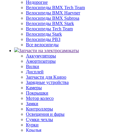
Недорогие
Велосипеды BMX Tech Team
Велосипеды BMX Haevner
Велосипеды BMX Subrosa
Велосипеды BMX Stark
Велосипеды Tech Team
Велосипеды Stark
Велосипеды РВЗ
Все велосипеды
Запчасти на электросамокаты
Аккумуляторы
Амортизаторы
Вилки
Дисплей
Запчасти для Kugoo
Зарядные устройства
Камеры
Покрышки
Мотор колесо
Замки
Контроллеры
Освещения и фары
Сумки чехлы
Курки
Крылья