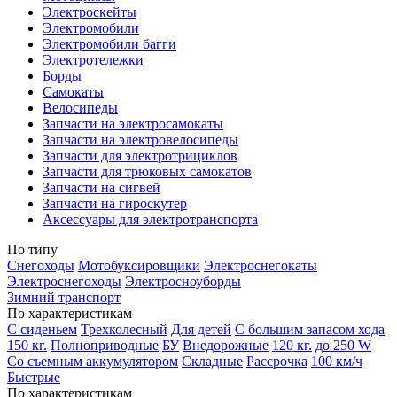
Электроскейты
Электромобили
Электромобили багги
Электротележки
Борды
Самокаты
Велосипеды
Запчасти на электросамокаты
Запчасти на электровелосипеды
Запчасти для электротрициклов
Запчасти для трюковых самокатов
Запчасти на сигвей
Запчасти на гироскутер
Аксессуары для электротранспорта
По типу
Снегоходы
Мотобуксировщики
Электроснегокаты
Электроснегоходы
Электросноуборды
Зимний транспорт
По характеристикам
С сиденьем
Трехколесный
Для детей
С большим запасом хода
150 кг.
Полноприводные
БУ
Внедорожные
120 кг.
до 250 W
Со съемным аккумулятором
Складные
Рассрочка
100 км/ч
Быстрые
По характеристикам