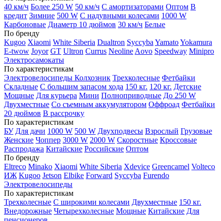
40 км/ч
Более 250 W
50 км/ч
С амортизаторами
Оптом
В
кредит
Зимние
500 W
С надувными колесами
1000 W
Карбоновые
Диаметр 10 дюймов
30 км/ч
Белые
По бренду
Kugoo
Xiaomi
White Siberia
Dualtron
Syccyba
Yamato
Yokamura
E-twow
Joyor
GT
Ultron
Currus
Neoline
Aovo
Speedway
Minipro
Электросамокаты
По характеристикам
Электровелосипеды Колхозник
Трехколесные
Фетбайки
Складные
С большим запасом хода
150 кг.
120 кг.
Детские
Мощные
Для курьера
Мини
Полноприводные
До 250 W
Двухместные
Со съемным аккумулятором
Оффроад
Фетбайки
20 дюймов
В рассрочку
По характеристикам
БУ
Для дачи
1000 W
500 W
Двухподвесы
Взрослый
Грузовые
Женские
Чоппер
3000 W
2000 W
Скоростные
Кроссовые
Распродажа
Китайские
Российские
Оптом
По бренду
Eltreco
Minako
Xiaomi
White Siberia
Xdevice
Greencamel
Volteco
ИЖ
Kugoo
Jetson
Elbike
Forward
Syccyba
Furendo
Электровелосипеды
По характеристикам
Трехколесные
С широкими колесами
Двухместные
150 кг.
Внедорожные
Четырехколесные
Мощные
Китайские
Для
пенсионеров