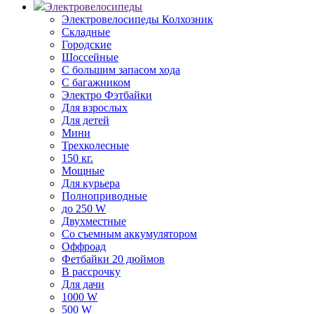
Электровелосипеды
Электровелосипеды Колхозник
Складные
Городские
Шоссейные
С большим запасом хода
С багажником
Электро Фэтбайки
Для взрослых
Для детей
Мини
Трехколесные
150 кг.
Мощные
Для курьера
Полноприводные
до 250 W
Двухместные
Со съемным аккумулятором
Оффроад
Фетбайки 20 дюймов
В рассрочку
Для дачи
1000 W
500 W