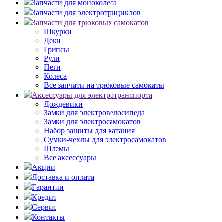
Запчасти для моноколеса
Запчасти для электротрициклов
Запчасти для трюковых самокатов
Шкурки
Деки
Грипсы
Рули
Пеги
Колеса
Все запчати на трюковые самокаты
Аксессуары для электротранспорта
Дождевики
Замки для электровелосипеда
Замки для электросамокатов
Набор защиты для катания
Сумки-чехлы для электросамокатов
Шлемы
Все аксессуары
Акции
Доставка и оплата
Гарантии
Кредит
Сервис
Контакты