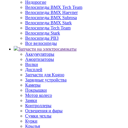
Недорогие
Велосипеды BMX Tech Team
Велосипеды BMX Haevner
Велосипеды BMX Subrosa
Велосипеды BMX Stark
Велосипеды Tech Team
Велосипеды Stark
Велосипеды РВЗ
Все велосипеды
Запчасти на электросамокаты
Аккумуляторы
Амортизаторы
Вилки
Дисплей
Запчасти для Kugoo
Зарядные устройства
Камеры
Покрышки
Мотор колесо
Замки
Контроллеры
Освещения и фары
Сумки чехлы
Курки
Крылья