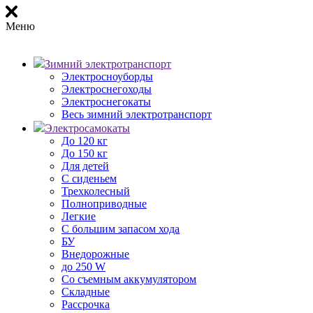
Меню
Зимний электротранспорт
Электросноуборды
Электроснегоходы
Электроснегокаты
Весь зимний электротранспорт
Электросамокаты
До 120 кг
До 150 кг
Для детей
С сиденьем
Трехколесный
Полноприводные
Легкие
С большим запасом хода
БУ
Внедорожные
до 250 W
Со съемным аккумулятором
Складные
Рассрочка