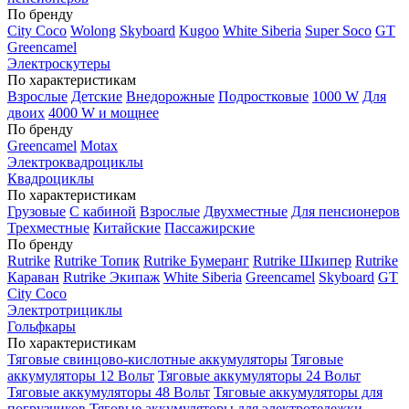
По бренду
City Coco
Wolong
Skyboard
Kugoo
White Siberia
Super Soco
GT
Greencamel
Электроскутеры
По характеристикам
Взрослые
Детские
Внедорожные
Подростковые
1000 W
Для
двоих
4000 W и мощнее
По бренду
Greencamel
Motax
Электроквадроциклы
Квадроциклы
По характеристикам
Грузовые
С кабиной
Взрослые
Двухместные
Для пенсионеров
Трехместные
Китайские
Пассажирские
По бренду
Rutrike
Rutrike Топик
Rutrike Бумеранг
Rutrike Шкипер
Rutrike
Караван
Rutrike Экипаж
White Siberia
Greencamel
Skyboard
GT
City Coco
Электротрициклы
Гольфкары
По характеристикам
Тяговые свинцово-кислотные аккумуляторы
Тяговые
аккумуляторы 12 Вольт
Тяговые аккумуляторы 24 Вольт
Тяговые аккумуляторы 48 Вольт
Тяговые аккумуляторы для
погрузчиков
Тяговые аккумуляторы для электротележки