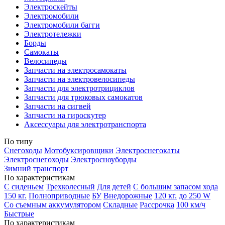
Электроскейты
Электромобили
Электромобили багги
Электротележки
Борды
Самокаты
Велосипеды
Запчасти на электросамокаты
Запчасти на электровелосипеды
Запчасти для электротрициклов
Запчасти для трюковых самокатов
Запчасти на сигвей
Запчасти на гироскутер
Аксессуары для электротранспорта
По типу
Снегоходы
Мотобуксировщики
Электроснегокаты
Электроснегоходы
Электросноуборды
Зимний транспорт
По характеристикам
С сиденьем
Трехколесный
Для детей
С большим запасом хода
150 кг.
Полноприводные
БУ
Внедорожные
120 кг.
до 250 W
Со съемным аккумулятором
Складные
Рассрочка
100 км/ч
Быстрые
По характеристикам