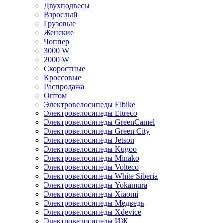
Двухподвесы
Взрослый
Грузовые
Женские
Чоппер
3000 W
2000 W
Скоростные
Кроссовые
Распродажа
Оптом
Электровелосипеды Elbike
Электровелосипеды Eltreco
Электровелосипеды GreenCamel
Электровелосипеды Green City
Электровелосипеды Jetson
Электровелосипеды Kugoo
Электровелосипеды Minako
Электровелосипеды Volteco
Электровелосипеды White Siberia
Электровелосипеды Yokamura
Электровелосипеды Xiaomi
Электровелосипеды Медведь
Электровелосипеды Xdevice
Электровелосипеды ИЖ