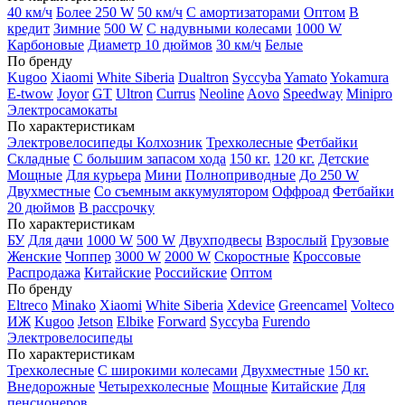
40 км/ч
Более 250 W
50 км/ч
С амортизаторами
Оптом
В
кредит
Зимние
500 W
С надувными колесами
1000 W
Карбоновые
Диаметр 10 дюймов
30 км/ч
Белые
По бренду
Kugoo
Xiaomi
White Siberia
Dualtron
Syccyba
Yamato
Yokamura
E-twow
Joyor
GT
Ultron
Currus
Neoline
Aovo
Speedway
Minipro
Электросамокаты
По характеристикам
Электровелосипеды Колхозник
Трехколесные
Фетбайки
Складные
С большим запасом хода
150 кг.
120 кг.
Детские
Мощные
Для курьера
Мини
Полноприводные
До 250 W
Двухместные
Со съемным аккумулятором
Оффроад
Фетбайки
20 дюймов
В рассрочку
По характеристикам
БУ
Для дачи
1000 W
500 W
Двухподвесы
Взрослый
Грузовые
Женские
Чоппер
3000 W
2000 W
Скоростные
Кроссовые
Распродажа
Китайские
Российские
Оптом
По бренду
Eltreco
Minako
Xiaomi
White Siberia
Xdevice
Greencamel
Volteco
ИЖ
Kugoo
Jetson
Elbike
Forward
Syccyba
Furendo
Электровелосипеды
По характеристикам
Трехколесные
С широкими колесами
Двухместные
150 кг.
Внедорожные
Четырехколесные
Мощные
Китайские
Для
пенсионеров