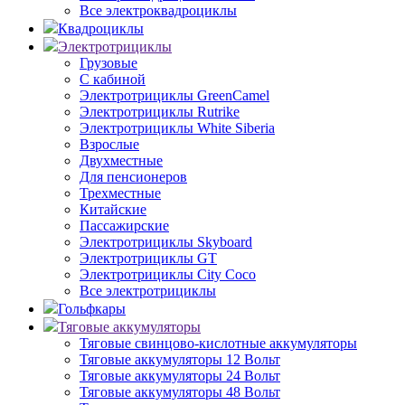
Все электроквадроциклы
Квадроциклы
Электротрициклы
Грузовые
С кабиной
Электротрициклы GreenCamel
Электротрициклы Rutrike
Электротрициклы White Siberia
Взрослые
Двухместные
Для пенсионеров
Трехместные
Китайские
Пассажирские
Электротрициклы Skyboard
Электротрициклы GT
Электротрициклы City Coco
Все электротрициклы
Гольфкары
Тяговые аккумуляторы
Тяговые свинцово-кислотные аккумуляторы
Тяговые аккумуляторы 12 Вольт
Тяговые аккумуляторы 24 Вольт
Тяговые аккумуляторы 48 Вольт