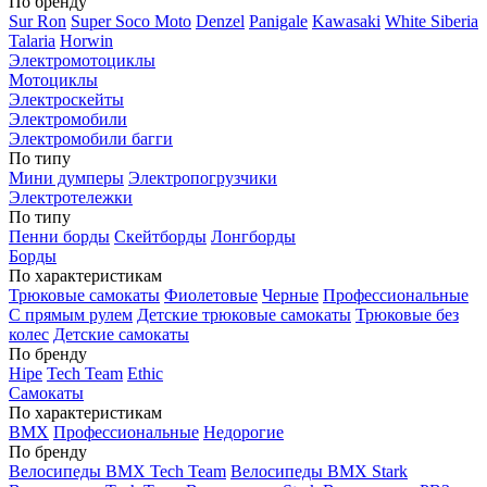
По бренду
Sur Ron
Super Soco Moto
Denzel
Panigale
Kawasaki
White Siberia
Talaria
Horwin
Электромотоциклы
Мотоциклы
Электроскейты
Электромобили
Электромобили багги
По типу
Мини думперы
Электропогрузчики
Электротележки
По типу
Пенни борды
Скейтборды
Лонгборды
Борды
По характеристикам
Трюковые самокаты
Фиолетовые
Черные
Профессиональные
С прямым рулем
Детские трюковые самокаты
Трюковые без
колес
Детские самокаты
По бренду
Hipe
Tech Team
Ethic
Самокаты
По характеристикам
BMX
Профессиональные
Недорогие
По бренду
Велосипеды BMX Tech Team
Велосипеды BMX Stark