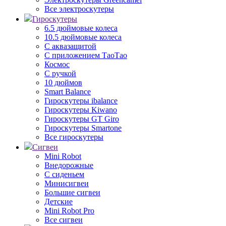
Все электроскутеры
Гироскутеры
6.5 дюймовые колеса
10.5 дюймовые колеса
С аквазащитой
С приложением ТаоТао
Космос
С ручкой
10 дюймов
Smart Balance
Гироскутеры ibalance
Гироскутеры Kiwano
Гироскутеры GT Giro
Гироскутеры Smartone
Все гироскутеры
Сигвеи
Mini Robot
Внедорожные
С сиденьем
Минисигвеи
Большие сигвеи
Детские
Mini Robot Pro
Все сигвеи