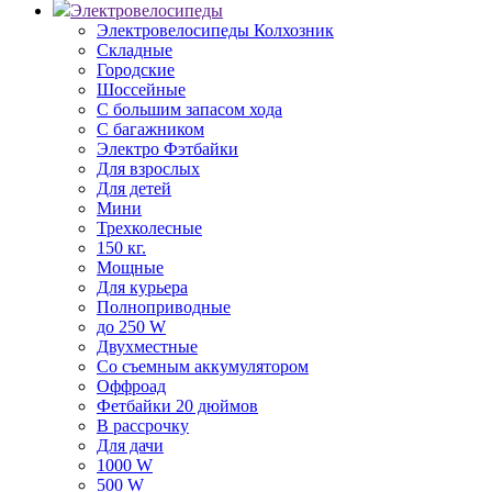
Электровелосипеды
Электровелосипеды Колхозник
Складные
Городские
Шоссейные
С большим запасом хода
С багажником
Электро Фэтбайки
Для взрослых
Для детей
Мини
Трехколесные
150 кг.
Мощные
Для курьера
Полноприводные
до 250 W
Двухместные
Со съемным аккумулятором
Оффроад
Фетбайки 20 дюймов
В рассрочку
Для дачи
1000 W
500 W