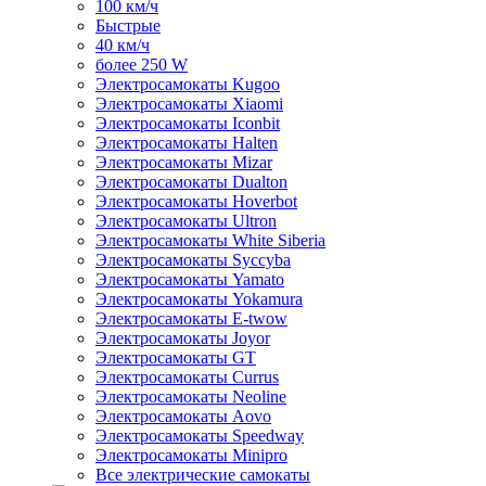
100 км/ч
Быстрые
40 км/ч
более 250 W
Электросамокаты Kugoo
Электросамокаты Xiaomi
Электросамокаты Iconbit
Электросамокаты Halten
Электросамокаты Mizar
Электросамокаты Dualton
Электросамокаты Hoverbot
Электросамокаты Ultron
Электросамокаты White Siberia
Электросамокаты Syccyba
Электросамокаты Yamato
Электросамокаты Yokamura
Электросамокаты E-twow
Электросамокаты Joyor
Электросамокаты GT
Электросамокаты Currus
Электросамокаты Neoline
Электросамокаты Aovo
Электросамокаты Speedway
Электросамокаты Minipro
Все электрические самокаты