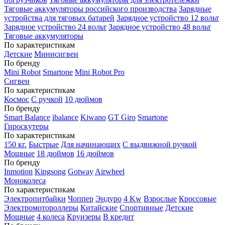
Тяговые аккумуляторы российского производства
Зарядные
устройства для тяговых батарей
Зарядное устройство 12 вольт
Зарядное устройство 24 вольт
Зарядное устройство 48 вольт
Тяговые аккумуляторы
По характеристикам
Детские
Минисигвеи
По бренду
Mini Robot
Smartone
Mini Robot Pro
Сигвеи
По характеристикам
Космос
С ручкой
10 дюймов
По бренду
Smart Balance
ibalance
Kiwano
GT Giro
Smartone
Гироскутеры
По характеристикам
150 кг.
Быстрые
Для начинающих
С выдвижной ручкой
Мощные
18 дюймов
16 дюймов
По бренду
Inmotion
Kingsong
Gotway
Airwheel
Моноколеса
По характеристикам
Электропитбайки
Чоппер
Эндуро
4 Kw
Взрослые
Кроссовые
Электромотороллеры
Китайские
Спортивные
Детские
Мощные
4 колеса
Круизеры
В кредит