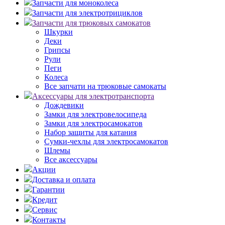
Запчасти для моноколеса
Запчасти для электротрициклов
Запчасти для трюковых самокатов
Шкурки
Деки
Грипсы
Рули
Пеги
Колеса
Все запчати на трюковые самокаты
Аксессуары для электротранспорта
Дождевики
Замки для электровелосипеда
Замки для электросамокатов
Набор защиты для катания
Сумки-чехлы для электросамокатов
Шлемы
Все аксессуары
Акции
Доставка и оплата
Гарантии
Кредит
Сервис
Контакты