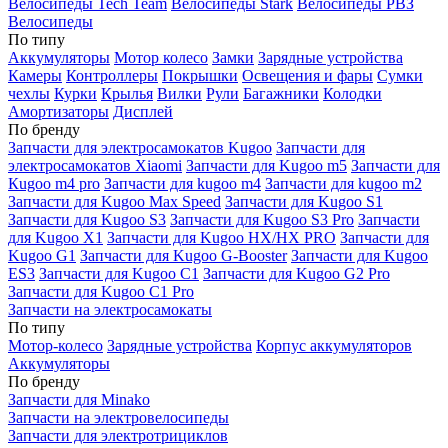
Велосипеды Tech Team
Велосипеды Stark
Велосипеды РВЗ
Велосипеды
По типу
Аккумуляторы
Мотор колесо
Замки
Зарядные устройства
Камеры
Контроллеры
Покрышки
Освещения и фары
Сумки
чехлы
Курки
Крылья
Вилки
Рули
Багажники
Колодки
Амортизаторы
Дисплей
По бренду
Запчасти для электросамокатов Kugoo
Запчасти для
электросамокатов Xiaomi
Запчасти для Kugoo m5
Запчасти для
Кugoo m4 pro
Запчасти для kugoo m4
Запчасти для kugoo m2
Запчасти для Kugoo Max Speed
Запчасти для Kugoo S1
Запчасти для Kugoo S3
Запчасти для Kugoo S3 Pro
Запчасти
для Kugoo X1
Запчасти для Kugoo HX/HX PRO
Запчасти для
Kugoo G1
Запчасти для Kugoo G-Booster
Запчасти для Kugoo
ES3
Запчасти для Kugoo C1
Запчасти для Kugoo G2 Pro
Запчасти для Kugoo C1 Pro
Запчасти на электросамокаты
По типу
Мотор-колесо
Зарядные устройства
Корпус аккумуляторов
Аккумуляторы
По бренду
Запчасти для Minako
Запчасти на электровелосипеды
Запчасти для электротрициклов