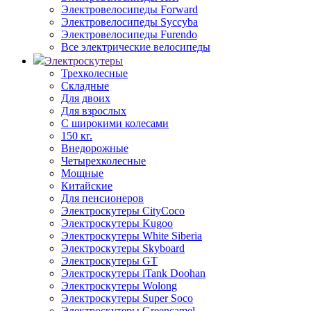
Электровелосипеды Forward
Электровелосипеды Syccyba
Электровелосипеды Furendo
Все электрические велосипеды
Электроскутеры
Трехколесные
Складные
Для двоих
Для взрослых
С широкими колесами
150 кг.
Внедорожные
Четырехколесные
Мощные
Китайские
Для пенсионеров
Электроскутеры CityCoco
Электроскутеры Kugoo
Электроскутеры White Siberia
Электроскутеры Skyboard
Электроскутеры GT
Электроскутеры iTank Doohan
Электроскутеры Wolong
Электроскутеры Super Soco
Электроскутеры Greencamel