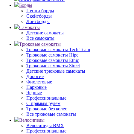
Борды
Пенни борды
Скейтборды
Лонгборды
Самокаты
Детские самокаты
Все самокаты
Трюковые самокаты
Трюковые самокаты Tech Team
Трюковые самокаты Hipe
Трюковые самокаты Ethic
Трюковые самокаты Street
Детские трюковые самокаты
Дорогие
Фиолетовые
Парковые
Черные
Профессиональные
С прямым рулем
Трюковые без колес
Все трюковые самокаты
Велосипеды
Велосипеды BMX
Профессиональные