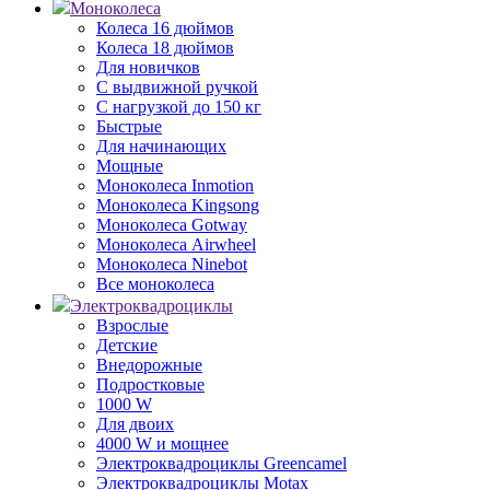
Моноколеса
Колеса 16 дюймов
Колеса 18 дюймов
Для новичков
С выдвижной ручкой
С нагрузкой до 150 кг
Быстрые
Для начинающих
Мощные
Моноколеса Inmotion
Моноколеса Kingsong
Моноколеса Gotway
Моноколеса Airwheel
Моноколеса Ninebot
Все моноколеса
Электроквадроциклы
Взрослые
Детские
Внедорожные
Подростковые
1000 W
Для двоих
4000 W и мощнее
Электроквадроциклы Greencamel
Электроквадроциклы Motax