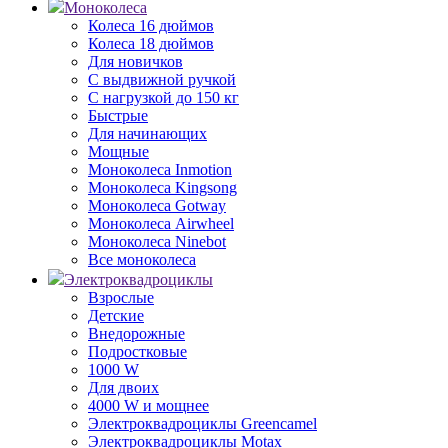
Моноколеса
Колеса 16 дюймов
Колеса 18 дюймов
Для новичков
С выдвижной ручкой
С нагрузкой до 150 кг
Быстрые
Для начинающих
Мощные
Моноколеса Inmotion
Моноколеса Kingsong
Моноколеса Gotway
Моноколеса Airwheel
Моноколеса Ninebot
Все моноколеса
Электроквадроциклы
Взрослые
Детские
Внедорожные
Подростковые
1000 W
Для двоих
4000 W и мощнее
Электроквадроциклы Greencamel
Электроквадроциклы Motax