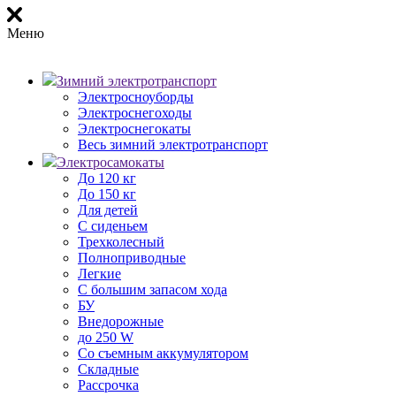
Меню
Зимний электротранспорт
Электросноуборды
Электроснегоходы
Электроснегокаты
Весь зимний электротранспорт
Электросамокаты
До 120 кг
До 150 кг
Для детей
С сиденьем
Трехколесный
Полноприводные
Легкие
С большим запасом хода
БУ
Внедорожные
до 250 W
Со съемным аккумулятором
Складные
Рассрочка