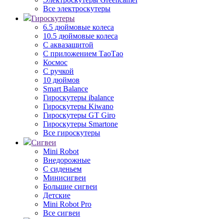
Все электроскутеры
Гироскутеры
6.5 дюймовые колеса
10.5 дюймовые колеса
С аквазащитой
С приложением ТаоТао
Космос
С ручкой
10 дюймов
Smart Balance
Гироскутеры ibalance
Гироскутеры Kiwano
Гироскутеры GT Giro
Гироскутеры Smartone
Все гироскутеры
Сигвеи
Mini Robot
Внедорожные
С сиденьем
Минисигвеи
Большие сигвеи
Детские
Mini Robot Pro
Все сигвеи