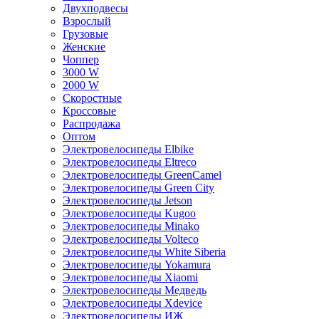
Двухподвесы
Взрослый
Грузовые
Женские
Чоппер
3000 W
2000 W
Скоростные
Кроссовые
Распродажа
Оптом
Электровелосипеды Elbike
Электровелосипеды Eltreco
Электровелосипеды GreenCamel
Электровелосипеды Green City
Электровелосипеды Jetson
Электровелосипеды Kugoo
Электровелосипеды Minako
Электровелосипеды Volteco
Электровелосипеды White Siberia
Электровелосипеды Yokamura
Электровелосипеды Xiaomi
Электровелосипеды Медведь
Электровелосипеды Xdevice
Электровелосипеды ИЖ