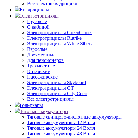
Все электроквадроциклы
Квадроциклы
Электротрициклы
Грузовые
С кабиной
Электротрициклы GreenCamel
Электротрициклы Rutrike
Электротрициклы White Siberia
Взрослые
Двухместные
Для пенсионеров
Трехместные
Китайские
Пассажирские
Электротрициклы Skyboard
Электротрициклы GT
Электротрициклы City Coco
Все электротрициклы
Гольфкары
Тяговые аккумуляторы
Тяговые свинцово-кислотные аккумуляторы
Тяговые аккумуляторы 12 Вольт
Тяговые аккумуляторы 24 Вольт
Тяговые аккумуляторы 48 Вольт