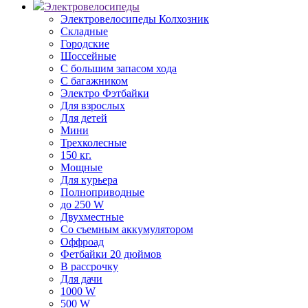
Электровелосипеды
Электровелосипеды Колхозник
Складные
Городские
Шоссейные
С большим запасом хода
С багажником
Электро Фэтбайки
Для взрослых
Для детей
Мини
Трехколесные
150 кг.
Мощные
Для курьера
Полноприводные
до 250 W
Двухместные
Со съемным аккумулятором
Оффроад
Фетбайки 20 дюймов
В рассрочку
Для дачи
1000 W
500 W