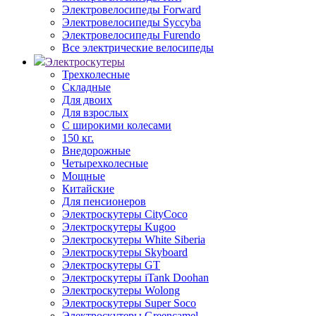
Электровелосипеды Forward
Электровелосипеды Syccyba
Электровелосипеды Furendo
Все электрические велосипеды
Электроскутеры
Трехколесные
Складные
Для двоих
Для взрослых
С широкими колесами
150 кг.
Внедорожные
Четырехколесные
Мощные
Китайские
Для пенсионеров
Электроскутеры CityCoco
Электроскутеры Kugoo
Электроскутеры White Siberia
Электроскутеры Skyboard
Электроскутеры GT
Электроскутеры iTank Doohan
Электроскутеры Wolong
Электроскутеры Super Soco
Электроскутеры Greencamel