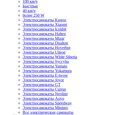
100 км/ч
Быстрые
40 км/ч
более 250 W
Электросамокаты Kugoo
Электросамокаты Xiaomi
Электросамокаты Iconbit
Электросамокаты Halten
Электросамокаты Mizar
Электросамокаты Dualton
Электросамокаты Hoverbot
Электросамокаты Ultron
Электросамокаты White Siberia
Электросамокаты Syccyba
Электросамокаты Yamato
Электросамокаты Yokamura
Электросамокаты E-twow
Электросамокаты Joyor
Электросамокаты GT
Электросамокаты Currus
Электросамокаты Neoline
Электросамокаты Aovo
Электросамокаты Speedway
Электросамокаты Minipro
Все электрические самокаты