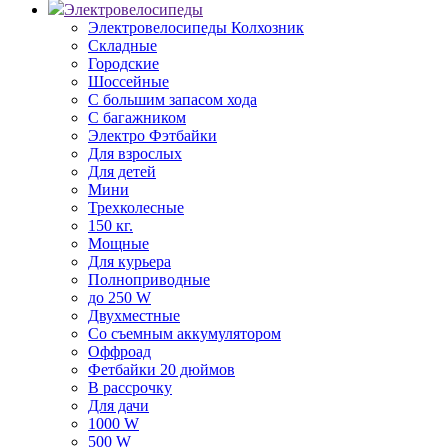
Электровелосипеды
Электровелосипеды Колхозник
Складные
Городские
Шоссейные
С большим запасом хода
С багажником
Электро Фэтбайки
Для взрослых
Для детей
Мини
Трехколесные
150 кг.
Мощные
Для курьера
Полноприводные
до 250 W
Двухместные
Со съемным аккумулятором
Оффроад
Фетбайки 20 дюймов
В рассрочку
Для дачи
1000 W
500 W