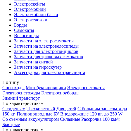
Электроскейты
Электромобили
Электромобили багги
Электротележки
Борды
Самокаты
Велосипеды
Запчасти на электросамокаты
Запчасти на электровелосипеды
Запчасти для электротрициклов
Запчасти для трюковых самокатов
Запчасти на сигвей
Запчасти на гироскутер
Аксессуары для электротранспорта
По типу
Снегоходы
Мотобуксировщики
Электроснегокаты
Электроснегоходы
Электросноуборды
Зимний транспорт
По характеристикам
С сиденьем
Трехколесный
Для детей
С большим запасом хода
150 кг.
Полноприводные
БУ
Внедорожные
120 кг.
до 250 W
Со съемным аккумулятором
Складные
Рассрочка
100 км/ч
Быстрые
По характеристикам