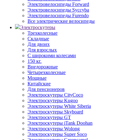
Электровелосипеды Forward
Электровелосипеды Syccyba
Электровелосипеды Furendo
Все электрические велосипеды
Электроскутеры
Трехколесные
Складные
Для двоих
Для взрослых
С широкими колесами
150 кг.
Внедорожные
Четырехколесные
Мощные
Китайские
Для пенсионеров
Электроскутеры CityCoco
Электроскутеры Kugoo
Электроскутеры White Siberia
Электроскутеры Skyboard
Электроскутеры GT
Электроскутеры iTank Doohan
Электроскутеры Wolong
Электроскутеры Super Soco
Электроскутеры Greencamel