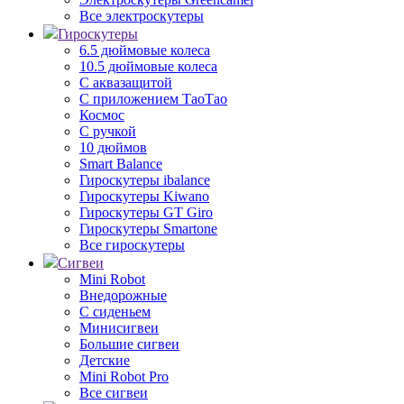
Все электроскутеры
Гироскутеры
6.5 дюймовые колеса
10.5 дюймовые колеса
С аквазащитой
С приложением ТаоТао
Космос
С ручкой
10 дюймов
Smart Balance
Гироскутеры ibalance
Гироскутеры Kiwano
Гироскутеры GT Giro
Гироскутеры Smartone
Все гироскутеры
Сигвеи
Mini Robot
Внедорожные
С сиденьем
Минисигвеи
Большие сигвеи
Детские
Mini Robot Pro
Все сигвеи