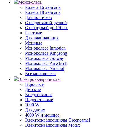
Моноколеса
Колеса 16 дюймов
Колеса 18 дюймов
Для новичков
С выдвижной ручкой
С нагрузкой до 150 кг
Быстрые
Для начинающих
Мощные
Моноколеса Inmotion
Моноколеса Kingsong
Моноколеса Gotway
Моноколеса Airwheel
Моноколеса Ninebot
Все моноколеса
Электроквадроциклы
Взрослые
Детские
Внедорожные
Подростковые
1000 W
Для двоих
4000 W и мощнее
Электроквадроциклы Greencamel
Электроквадроциклы Motax