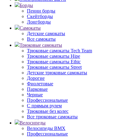
Борды
Пенни борды
Скейтборды
Лонгборды
Самокаты
Детские самокаты
Все самокаты
Трюковые самокаты
Трюковые самокаты Tech Team
Трюковые самокаты Hipe
Трюковые самокаты Ethic
Трюковые самокаты Street
Детские трюковые самокаты
Дорогие
Фиолетовые
Парковые
Черные
Профессиональные
С прямым рулем
Трюковые без колес
Все трюковые самокаты
Велосипеды
Велосипеды BMX
Профессиональные