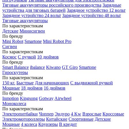
Тяговые аккумуляторы российского производства
Зарядные
устройства для тяговых батарей
Зарядное устройство 12 вольт
Зарядное устройство 24 вольт
Зарядное устройство 48 вольт
Тяговые аккумуляторы
По характеристикам
Детские
Минисигвеи
По бренду
Mini Robot
Smartone
Mini Robot Pro
Сигвеи
По характеристикам
Космос
С ручкой
10 дюймов
По бренду
Smart Balance
ibalance
Kiwano
GT Giro
Smartone
Гироскутеры
По характеристикам
150 кг.
Быстрые
Для начинающих
С выдвижной ручкой
Мощные
18 дюймов
16 дюймов
По бренду
Inmotion
Kingsong
Gotway
Airwheel
Моноколеса
По характеристикам
Электропитбайки
Чоппер
Эндуро
4 Kw
Взрослые
Кроссовые
Электромотороллеры
Китайские
Спортивные
Детские
Мощные
4 колеса
Круизеры
В кредит