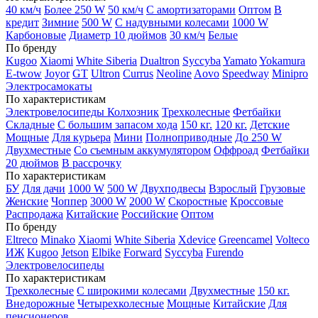
40 км/ч
Более 250 W
50 км/ч
С амортизаторами
Оптом
В
кредит
Зимние
500 W
С надувными колесами
1000 W
Карбоновые
Диаметр 10 дюймов
30 км/ч
Белые
По бренду
Kugoo
Xiaomi
White Siberia
Dualtron
Syccyba
Yamato
Yokamura
E-twow
Joyor
GT
Ultron
Currus
Neoline
Aovo
Speedway
Minipro
Электросамокаты
По характеристикам
Электровелосипеды Колхозник
Трехколесные
Фетбайки
Складные
С большим запасом хода
150 кг.
120 кг.
Детские
Мощные
Для курьера
Мини
Полноприводные
До 250 W
Двухместные
Со съемным аккумулятором
Оффроад
Фетбайки
20 дюймов
В рассрочку
По характеристикам
БУ
Для дачи
1000 W
500 W
Двухподвесы
Взрослый
Грузовые
Женские
Чоппер
3000 W
2000 W
Скоростные
Кроссовые
Распродажа
Китайские
Российские
Оптом
По бренду
Eltreco
Minako
Xiaomi
White Siberia
Xdevice
Greencamel
Volteco
ИЖ
Kugoo
Jetson
Elbike
Forward
Syccyba
Furendo
Электровелосипеды
По характеристикам
Трехколесные
С широкими колесами
Двухместные
150 кг.
Внедорожные
Четырехколесные
Мощные
Китайские
Для
пенсионеров