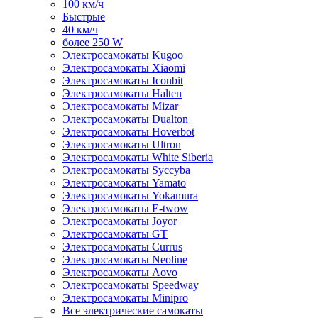
100 км/ч
Быстрые
40 км/ч
более 250 W
Электросамокаты Kugoo
Электросамокаты Xiaomi
Электросамокаты Iconbit
Электросамокаты Halten
Электросамокаты Mizar
Электросамокаты Dualton
Электросамокаты Hoverbot
Электросамокаты Ultron
Электросамокаты White Siberia
Электросамокаты Syccyba
Электросамокаты Yamato
Электросамокаты Yokamura
Электросамокаты E-twow
Электросамокаты Joyor
Электросамокаты GT
Электросамокаты Currus
Электросамокаты Neoline
Электросамокаты Aovo
Электросамокаты Speedway
Электросамокаты Minipro
Все электрические самокаты