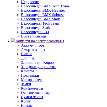
Недорогие
Велосипеды BMX Tech Team
Велосипеды BMX Haevner
Велосипеды BMX Subrosa
Велосипеды BMX Stark
Велосипеды Tech Team
Велосипеды Stark
Велосипеды РВЗ
Все велосипеды
Запчасти на электросамокаты
Аккумуляторы
Амортизаторы
Вилки
Дисплей
Запчасти для Kugoo
Зарядные устройства
Камеры
Покрышки
Мотор колесо
Замки
Контроллеры
Освещения и фары
Сумки чехлы
Курки
Крылья