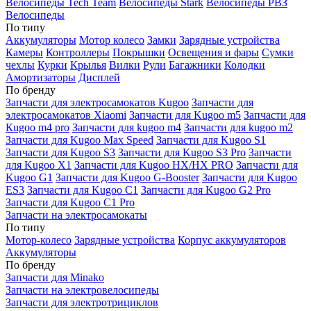
Велосипеды Tech Team
Велосипеды Stark
Велосипеды РВЗ
Велосипеды
По типу
Аккумуляторы
Мотор колесо
Замки
Зарядные устройства
Камеры
Контроллеры
Покрышки
Освещения и фары
Сумки
чехлы
Курки
Крылья
Вилки
Рули
Багажники
Колодки
Амортизаторы
Дисплей
По бренду
Запчасти для электросамокатов Kugoo
Запчасти для
электросамокатов Xiaomi
Запчасти для Kugoo m5
Запчасти для
Кugoo m4 pro
Запчасти для kugoo m4
Запчасти для kugoo m2
Запчасти для Kugoo Max Speed
Запчасти для Kugoo S1
Запчасти для Kugoo S3
Запчасти для Kugoo S3 Pro
Запчасти
для Kugoo X1
Запчасти для Kugoo HX/HX PRO
Запчасти для
Kugoo G1
Запчасти для Kugoo G-Booster
Запчасти для Kugoo
ES3
Запчасти для Kugoo C1
Запчасти для Kugoo G2 Pro
Запчасти для Kugoo C1 Pro
Запчасти на электросамокаты
По типу
Мотор-колесо
Зарядные устройства
Корпус аккумуляторов
Аккумуляторы
По бренду
Запчасти для Minako
Запчасти на электровелосипеды
Запчасти для электротрициклов