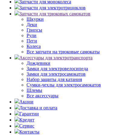
Запчасти для моноколеса
Запчасти для электротрициклов
Запчасти для трюковых самокатов
Шкурки
Деки
Грипсы
Рули
Пеги
Колеса
Все запчати на трюковые самокаты
Аксессуары для электротранспорта
Дождевики
Замки для электровелосипеда
Замки для электросамокатов
Набор защиты для катания
Сумки-чехлы для электросамокатов
Шлемы
Все аксессуары
Акции
Доставка и оплата
Гарантии
Кредит
Сервис
Контакты