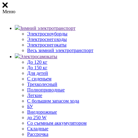
Меню
Зимний электротранспорт
Электросноуборды
Электроснегоходы
Электроснегокаты
Весь зимний электротранспорт
Электросамокаты
До 120 кг
До 150 кг
Для детей
С сиденьем
Трехколесный
Полноприводные
Легкие
С большим запасом хода
БУ
Внедорожные
до 250 W
Со съемным аккумулятором
Складные
Рассрочка