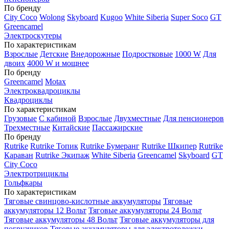
По бренду
City Coco
Wolong
Skyboard
Kugoo
White Siberia
Super Soco
GT
Greencamel
Электроскутеры
По характеристикам
Взрослые
Детские
Внедорожные
Подростковые
1000 W
Для
двоих
4000 W и мощнее
По бренду
Greencamel
Motax
Электроквадроциклы
Квадроциклы
По характеристикам
Грузовые
С кабиной
Взрослые
Двухместные
Для пенсионеров
Трехместные
Китайские
Пассажирские
По бренду
Rutrike
Rutrike Топик
Rutrike Бумеранг
Rutrike Шкипер
Rutrike
Караван
Rutrike Экипаж
White Siberia
Greencamel
Skyboard
GT
City Coco
Электротрициклы
Гольфкары
По характеристикам
Тяговые свинцово-кислотные аккумуляторы
Тяговые
аккумуляторы 12 Вольт
Тяговые аккумуляторы 24 Вольт
Тяговые аккумуляторы 48 Вольт
Тяговые аккумуляторы для
погрузчиков
Тяговые аккумуляторы для электротележки