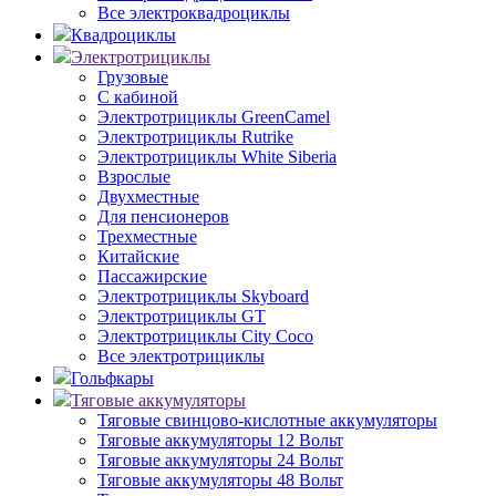
Все электроквадроциклы
Квадроциклы
Электротрициклы
Грузовые
С кабиной
Электротрициклы GreenCamel
Электротрициклы Rutrike
Электротрициклы White Siberia
Взрослые
Двухместные
Для пенсионеров
Трехместные
Китайские
Пассажирские
Электротрициклы Skyboard
Электротрициклы GT
Электротрициклы City Coco
Все электротрициклы
Гольфкары
Тяговые аккумуляторы
Тяговые свинцово-кислотные аккумуляторы
Тяговые аккумуляторы 12 Вольт
Тяговые аккумуляторы 24 Вольт
Тяговые аккумуляторы 48 Вольт