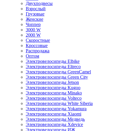
Двухподвесы
Взрослый
Грузовые
Женские
Чоппер
3000 W
2000 W
Скоростные
Кроссовые
Распродажа
Оптом
Электровелосипеды Elbike
Электровелосипеды Eltreco
Электровелосипеды GreenCamel
Электровелосипеды Green City
Электровелосипеды Jetson
Электровелосипеды Kugoo
Электровелосипеды Minako
Электровелосипеды Volteco
Электровелосипеды White Siberia
Электровелосипеды Yokamura
Электровелосипеды Xiaomi
Электровелосипеды Медведь
Электровелосипеды Xdevice
Электровелосипеды ИЖ