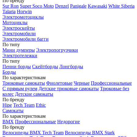
По бренду
Sur Ron
Super Soco Moto
Denzel
Panigale
Kawasaki
White Siberia
Talaria
Horwin
Электромотоциклы
Мотоциклы
Электроскейты
Электромобили
Электромобили багги
По типу
Мини думперы
Электропогрузчики
Электротележки
По типу
Пенни борды
Скейтборды
Лонгборды
Борды
По характеристикам
Трюковые самокаты
Фиолетовые
Черные
Профессиональные
С прямым рулем
Детские трюковые самокаты
Трюковые без
колес
Детские самокаты
По бренду
Hipe
Tech Team
Ethic
Самокаты
По характеристикам
BMX
Профессиональные
Недорогие
По бренду
Велосипеды BMX Tech Team
Велосипеды BMX Stark