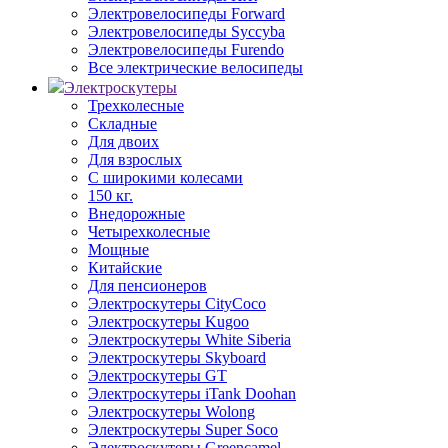
Электровелосипеды Forward
Электровелосипеды Syccyba
Электровелосипеды Furendo
Все электрические велосипеды
Электроскутеры
Трехколесные
Складные
Для двоих
Для взрослых
С широкими колесами
150 кг.
Внедорожные
Четырехколесные
Мощные
Китайские
Для пенсионеров
Электроскутеры CityCoco
Электроскутеры Kugoo
Электроскутеры White Siberia
Электроскутеры Skyboard
Электроскутеры GT
Электроскутеры iTank Doohan
Электроскутеры Wolong
Электроскутеры Super Soco
Электроскутеры Greencamel