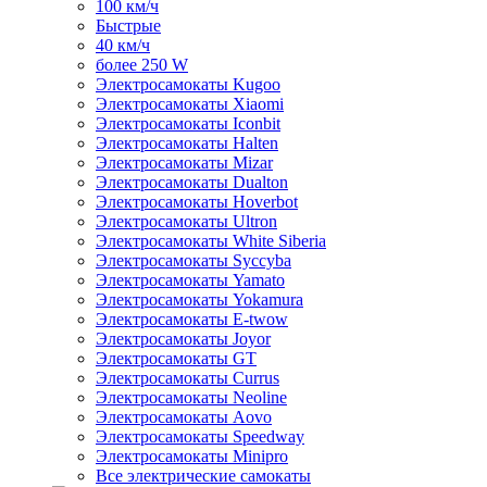
100 км/ч
Быстрые
40 км/ч
более 250 W
Электросамокаты Kugoo
Электросамокаты Xiaomi
Электросамокаты Iconbit
Электросамокаты Halten
Электросамокаты Mizar
Электросамокаты Dualton
Электросамокаты Hoverbot
Электросамокаты Ultron
Электросамокаты White Siberia
Электросамокаты Syccyba
Электросамокаты Yamato
Электросамокаты Yokamura
Электросамокаты E-twow
Электросамокаты Joyor
Электросамокаты GT
Электросамокаты Currus
Электросамокаты Neoline
Электросамокаты Aovo
Электросамокаты Speedway
Электросамокаты Minipro
Все электрические самокаты