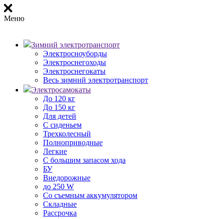
Меню
Зимний электротранспорт
Электросноуборды
Электроснегоходы
Электроснегокаты
Весь зимний электротранспорт
Электросамокаты
До 120 кг
До 150 кг
Для детей
С сиденьем
Трехколесный
Полноприводные
Легкие
С большим запасом хода
БУ
Внедорожные
до 250 W
Со съемным аккумулятором
Складные
Рассрочка