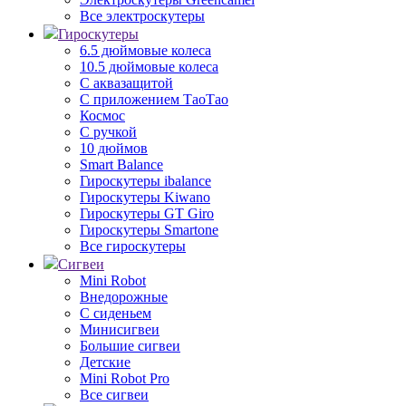
Все электроскутеры
Гироскутеры
6.5 дюймовые колеса
10.5 дюймовые колеса
С аквазащитой
С приложением ТаоТао
Космос
С ручкой
10 дюймов
Smart Balance
Гироскутеры ibalance
Гироскутеры Kiwano
Гироскутеры GT Giro
Гироскутеры Smartone
Все гироскутеры
Сигвеи
Mini Robot
Внедорожные
С сиденьем
Минисигвеи
Большие сигвеи
Детские
Mini Robot Pro
Все сигвеи