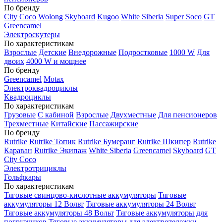
По бренду
City Coco
Wolong
Skyboard
Kugoo
White Siberia
Super Soco
GT
Greencamel
Электроскутеры
По характеристикам
Взрослые
Детские
Внедорожные
Подростковые
1000 W
Для
двоих
4000 W и мощнее
По бренду
Greencamel
Motax
Электроквадроциклы
Квадроциклы
По характеристикам
Грузовые
С кабиной
Взрослые
Двухместные
Для пенсионеров
Трехместные
Китайские
Пассажирские
По бренду
Rutrike
Rutrike Топик
Rutrike Бумеранг
Rutrike Шкипер
Rutrike
Караван
Rutrike Экипаж
White Siberia
Greencamel
Skyboard
GT
City Coco
Электротрициклы
Гольфкары
По характеристикам
Тяговые свинцово-кислотные аккумуляторы
Тяговые
аккумуляторы 12 Вольт
Тяговые аккумуляторы 24 Вольт
Тяговые аккумуляторы 48 Вольт
Тяговые аккумуляторы для
погрузчиков
Тяговые аккумуляторы для электротележки