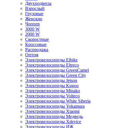
Двухподвесы
Взрослый
Грузовые
Женские
Чоппер
3000 W
2000 W
Скоростные
Кроссовые
Распродажа
Оптом
Электровелосипеды Elbike
Электровелосипеды Eltreco
Электровелосипеды GreenCamel
Электровелосипеды Green City
Электровелосипеды Jetson
Электровелосипеды Kugoo
Электровелосипеды Minako
Электровелосипеды Volteco
Электровелосипеды White Siberia
Электровелосипеды Yokamura
Электровелосипеды Xiaomi
Электровелосипеды Медведь
Электровелосипеды Xdevice
Электровелосипеды ИЖ