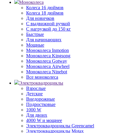
Моноколеса
Колеса 16 дюймов
Колеса 18 дюймов
Для новичков
С выдвижной ручкой
С нагрузкой до 150 кг
Быстрые
Для начинающих
Мощные
Моноколеса Inmotion
Моноколеса Kingsong
Моноколеса Gotway
Моноколеса Airwheel
Моноколеса Ninebot
Все моноколеса
Электроквадроциклы
Взрослые
Детские
Внедорожные
Подростковые
1000 W
Для двоих
4000 W и мощнее
Электроквадроциклы Greencamel
Электроквадроциклы Motax