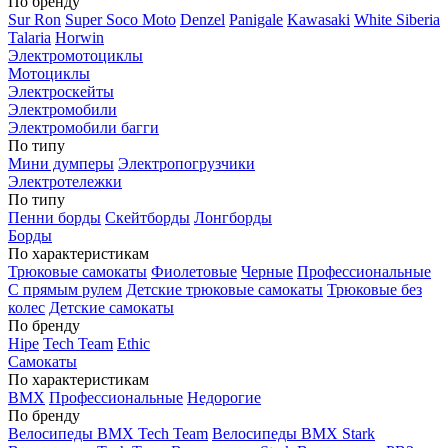
По бренду
Sur Ron
Super Soco Moto
Denzel
Panigale
Kawasaki
White Siberia
Talaria
Horwin
Электромотоциклы
Мотоциклы
Электроскейты
Электромобили
Электромобили багги
По типу
Мини думперы
Электропогрузчики
Электротележки
По типу
Пенни борды
Скейтборды
Лонгборды
Борды
По характеристикам
Трюковые самокаты
Фиолетовые
Черные
Профессиональные
С прямым рулем
Детские трюковые самокаты
Трюковые без
колес
Детские самокаты
По бренду
Hipe
Tech Team
Ethic
Самокаты
По характеристикам
BMX
Профессиональные
Недорогие
По бренду
Велосипеды BMX Tech Team
Велосипеды BMX Stark