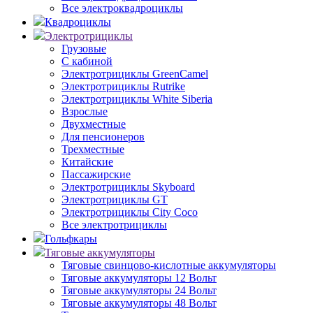
Все электроквадроциклы
Квадроциклы
Электротрициклы
Грузовые
С кабиной
Электротрициклы GreenCamel
Электротрициклы Rutrike
Электротрициклы White Siberia
Взрослые
Двухместные
Для пенсионеров
Трехместные
Китайские
Пассажирские
Электротрициклы Skyboard
Электротрициклы GT
Электротрициклы City Coco
Все электротрициклы
Гольфкары
Тяговые аккумуляторы
Тяговые свинцово-кислотные аккумуляторы
Тяговые аккумуляторы 12 Вольт
Тяговые аккумуляторы 24 Вольт
Тяговые аккумуляторы 48 Вольт