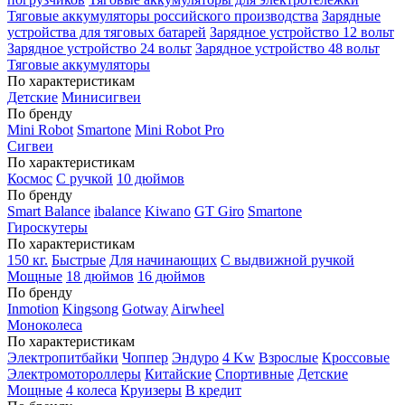
Тяговые аккумуляторы российского производства
Зарядные
устройства для тяговых батарей
Зарядное устройство 12 вольт
Зарядное устройство 24 вольт
Зарядное устройство 48 вольт
Тяговые аккумуляторы
По характеристикам
Детские
Минисигвеи
По бренду
Mini Robot
Smartone
Mini Robot Pro
Сигвеи
По характеристикам
Космос
С ручкой
10 дюймов
По бренду
Smart Balance
ibalance
Kiwano
GT Giro
Smartone
Гироскутеры
По характеристикам
150 кг.
Быстрые
Для начинающих
С выдвижной ручкой
Мощные
18 дюймов
16 дюймов
По бренду
Inmotion
Kingsong
Gotway
Airwheel
Моноколеса
По характеристикам
Электропитбайки
Чоппер
Эндуро
4 Kw
Взрослые
Кроссовые
Электромотороллеры
Китайские
Спортивные
Детские
Мощные
4 колеса
Круизеры
В кредит