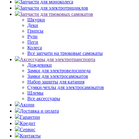
Запчасти для моноколеса
Запчасти для электротрициклов
Запчасти для трюковых самокатов
Шкурки
Деки
Грипсы
Рули
Пеги
Колеса
Все запчати на трюковые самокаты
Аксессуары для электротранспорта
Дождевики
Замки для электровелосипеда
Замки для электросамокатов
Набор защиты для катания
Сумки-чехлы для электросамокатов
Шлемы
Все аксессуары
Акции
Доставка и оплата
Гарантии
Кредит
Сервис
Контакты