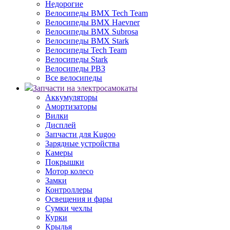
Недорогие
Велосипеды BMX Tech Team
Велосипеды BMX Haevner
Велосипеды BMX Subrosa
Велосипеды BMX Stark
Велосипеды Tech Team
Велосипеды Stark
Велосипеды РВЗ
Все велосипеды
Запчасти на электросамокаты
Аккумуляторы
Амортизаторы
Вилки
Дисплей
Запчасти для Kugoo
Зарядные устройства
Камеры
Покрышки
Мотор колесо
Замки
Контроллеры
Освещения и фары
Сумки чехлы
Курки
Крылья