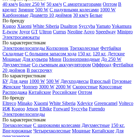
40 км/ч
Более 250 W
50 км/ч
С амортизаторами
Оптом
В
кредит
Зимние
500 W
С надувными колесами
1000 W
Карбоновые
Диаметр 10 дюймов
30 км/ч
Белые
По бренду
Kugoo
Xiaomi
White Siberia
Dualtron
Syccyba
Yamato
Yokamura
E-twow
Joyor
GT
Ultron
Currus
Neoline
Aovo
Speedway
Minipro
Электросамокаты
По характеристикам
Электровелосипеды Колхозник
Трехколесные
Фетбайки
Складные
С большим запасом хода
150 кг.
120 кг.
Детские
Мощные
Для курьера
Мини
Полноприводные
До 250 W
Двухместные
Со съемным аккумулятором
Оффроад
Фетбайки
20 дюймов
В рассрочку
По характеристикам
БУ
Для дачи
1000 W
500 W
Двухподвесы
Взрослый
Грузовые
Женские
Чоппер
3000 W
2000 W
Скоростные
Кроссовые
Распродажа
Китайские
Российские
Оптом
По бренду
Eltreco
Minako
Xiaomi
White Siberia
Xdevice
Greencamel
Volteco
ИЖ
Kugoo
Jetson
Elbike
Forward
Syccyba
Furendo
Электровелосипеды
По характеристикам
Трехколесные
С широкими колесами
Двухместные
150 кг.
Внедорожные
Четырехколесные
Мощные
Китайские
Для
пенсионеров