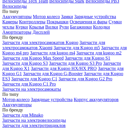
Велосипеды Tech Team
Велосипеды Stark
Велосипеды РВЗ
Велосипеды
По типу
Аккумуляторы
Мотор колесо
Замки
Зарядные устройства
Камеры
Контроллеры
Покрышки
Освещения и фары
Сумки
чехлы
Курки
Крылья
Вилки
Рули
Багажники
Колодки
Амортизаторы
Дисплей
По бренду
Запчасти для электросамокатов Kugoo
Запчасти для
электросамокатов Xiaomi
Запчасти для Kugoo m5
Запчасти для
Кugoo m4 pro
Запчасти для kugoo m4
Запчасти для kugoo m2
Запчасти для Kugoo Max Speed
Запчасти для Kugoo S1
Запчасти для Kugoo S3
Запчасти для Kugoo S3 Pro
Запчасти
для Kugoo X1
Запчасти для Kugoo HX/HX PRO
Запчасти для
Kugoo G1
Запчасти для Kugoo G-Booster
Запчасти для Kugoo
ES3
Запчасти для Kugoo C1
Запчасти для Kugoo G2 Pro
Запчасти для Kugoo C1 Pro
Запчасти на электросамокаты
По типу
Мотор-колесо
Зарядные устройства
Корпус аккумуляторов
Аккумуляторы
По бренду
Запчасти для Minako
Запчасти на электровелосипеды
Запчасти для электротрициклов