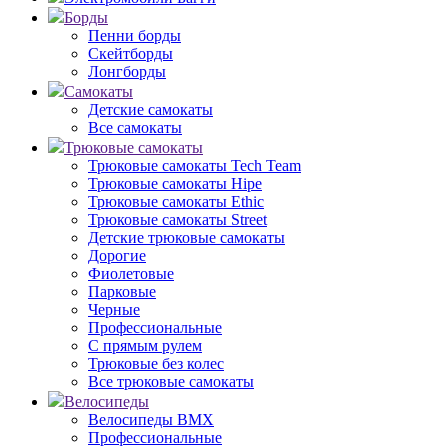
Борды
Пенни борды
Скейтборды
Лонгборды
Самокаты
Детские самокаты
Все самокаты
Трюковые самокаты
Трюковые самокаты Tech Team
Трюковые самокаты Hipe
Трюковые самокаты Ethic
Трюковые самокаты Street
Детские трюковые самокаты
Дорогие
Фиолетовые
Парковые
Черные
Профессиональные
С прямым рулем
Трюковые без колес
Все трюковые самокаты
Велосипеды
Велосипеды BMX
Профессиональные