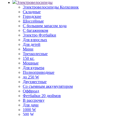
Электровелосипеды
Электровелосипеды Колхозник
Складные
Городские
Шоссейные
С большим запасом хода
С багажником
Электро Фэтбайки
Для взрослых
Для детей
Мини
Трехколесные
150 кг.
Мощные
Для курьера
Полноприводные
до 250 W
Двухместные
Со съемным аккумулятором
Оффроад
Фетбайки 20 дюймов
В рассрочку
Для дачи
1000 W
500 W