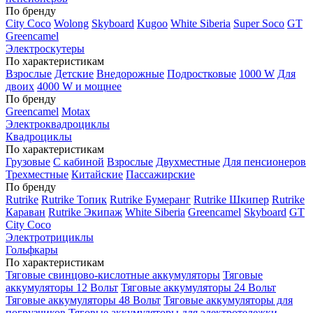
По бренду
City Coco
Wolong
Skyboard
Kugoo
White Siberia
Super Soco
GT
Greencamel
Электроскутеры
По характеристикам
Взрослые
Детские
Внедорожные
Подростковые
1000 W
Для
двоих
4000 W и мощнее
По бренду
Greencamel
Motax
Электроквадроциклы
Квадроциклы
По характеристикам
Грузовые
С кабиной
Взрослые
Двухместные
Для пенсионеров
Трехместные
Китайские
Пассажирские
По бренду
Rutrike
Rutrike Топик
Rutrike Бумеранг
Rutrike Шкипер
Rutrike
Караван
Rutrike Экипаж
White Siberia
Greencamel
Skyboard
GT
City Coco
Электротрициклы
Гольфкары
По характеристикам
Тяговые свинцово-кислотные аккумуляторы
Тяговые
аккумуляторы 12 Вольт
Тяговые аккумуляторы 24 Вольт
Тяговые аккумуляторы 48 Вольт
Тяговые аккумуляторы для
погрузчиков
Тяговые аккумуляторы для электротележки