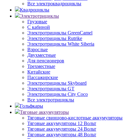
Все электроквадроциклы
Квадроциклы
Электротрициклы
Грузовые
С кабиной
Электротрициклы GreenCamel
Электротрициклы Rutrike
Электротрициклы White Siberia
Взрослые
Двухместные
Для пенсионеров
Трехместные
Китайские
Пассажирские
Электротрициклы Skyboard
Электротрициклы GT
Электротрициклы City Coco
Все электротрициклы
Гольфкары
Тяговые аккумуляторы
Тяговые свинцово-кислотные аккумуляторы
Тяговые аккумуляторы 12 Вольт
Тяговые аккумуляторы 24 Вольт
Тяговые аккумуляторы 48 Вольт