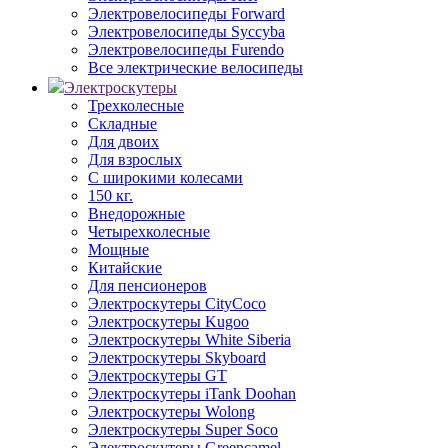
Электровелосипеды Forward
Электровелосипеды Syccyba
Электровелосипеды Furendo
Все электрические велосипеды
Электроскутеры
Трехколесные
Складные
Для двоих
Для взрослых
С широкими колесами
150 кг.
Внедорожные
Четырехколесные
Мощные
Китайские
Для пенсионеров
Электроскутеры CityCoco
Электроскутеры Kugoo
Электроскутеры White Siberia
Электроскутеры Skyboard
Электроскутеры GT
Электроскутеры iTank Doohan
Электроскутеры Wolong
Электроскутеры Super Soco
Электроскутеры Greencamel