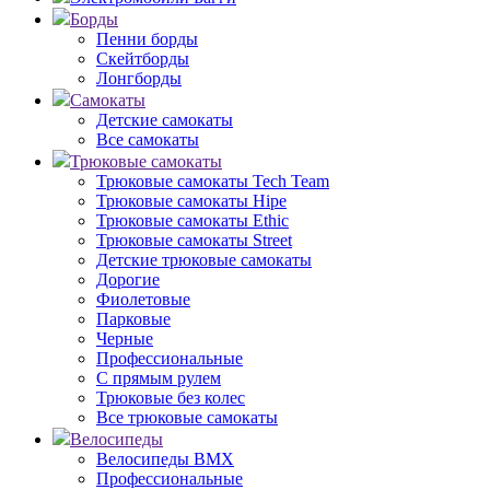
Борды
Пенни борды
Скейтборды
Лонгборды
Самокаты
Детские самокаты
Все самокаты
Трюковые самокаты
Трюковые самокаты Tech Team
Трюковые самокаты Hipe
Трюковые самокаты Ethic
Трюковые самокаты Street
Детские трюковые самокаты
Дорогие
Фиолетовые
Парковые
Черные
Профессиональные
С прямым рулем
Трюковые без колес
Все трюковые самокаты
Велосипеды
Велосипеды BMX
Профессиональные