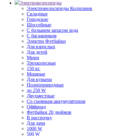
Электровелосипеды
Электровелосипеды Колхозник
Складные
Городские
Шоссейные
С большим запасом хода
С багажником
Электро Фэтбайки
Для взрослых
Для детей
Мини
Трехколесные
150 кг.
Мощные
Для курьера
Полноприводные
до 250 W
Двухместные
Со съемным аккумулятором
Оффроад
Фетбайки 20 дюймов
В рассрочку
Для дачи
1000 W
500 W