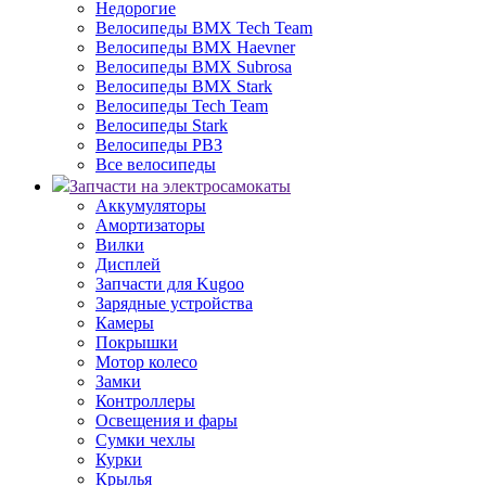
Недорогие
Велосипеды BMX Tech Team
Велосипеды BMX Haevner
Велосипеды BMX Subrosa
Велосипеды BMX Stark
Велосипеды Tech Team
Велосипеды Stark
Велосипеды РВЗ
Все велосипеды
Запчасти на электросамокаты
Аккумуляторы
Амортизаторы
Вилки
Дисплей
Запчасти для Kugoo
Зарядные устройства
Камеры
Покрышки
Мотор колесо
Замки
Контроллеры
Освещения и фары
Сумки чехлы
Курки
Крылья