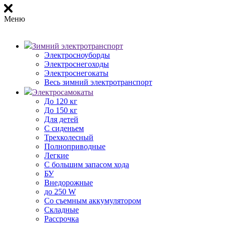
Меню
Зимний электротранспорт
Электросноуборды
Электроснегоходы
Электроснегокаты
Весь зимний электротранспорт
Электросамокаты
До 120 кг
До 150 кг
Для детей
С сиденьем
Трехколесный
Полноприводные
Легкие
С большим запасом хода
БУ
Внедорожные
до 250 W
Со съемным аккумулятором
Складные
Рассрочка