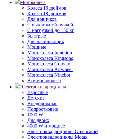
Моноколеса
Колеса 16 дюймов
Колеса 18 дюймов
Для новичков
С выдвижной ручкой
С нагрузкой до 150 кг
Быстрые
Для начинающих
Мощные
Моноколеса Inmotion
Моноколеса Kingsong
Моноколеса Gotway
Моноколеса Airwheel
Моноколеса Ninebot
Все моноколеса
Электроквадроциклы
Взрослые
Детские
Внедорожные
Подростковые
1000 W
Для двоих
4000 W и мощнее
Электроквадроциклы Greencamel
Электроквадроциклы Motax