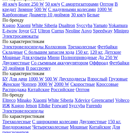
40 км/ч
Более 250 W
50 км/ч
С амортизаторами
Оптом
В
кредит
Зимние
500 W
С надувными колесами
1000 W
Карбоновые
Диаметр 10 дюймов
30 км/ч
Белые
По бренду
Kugoo
Xiaomi
White Siberia
Dualtron
Syccyba
Yamato
Yokamura
E-twow
Joyor
GT
Ultron
Currus
Neoline
Aovo
Speedway
Minipro
Электросамокаты
По характеристикам
Электровелосипеды Колхозник
Трехколесные
Фетбайки
Складные
С большим запасом хода
150 кг.
120 кг.
Детские
Мощные
Для курьера
Мини
Полноприводные
До 250 W
Двухместные
Со съемным аккумулятором
Оффроад
Фетбайки
20 дюймов
В рассрочку
По характеристикам
БУ
Для дачи
1000 W
500 W
Двухподвесы
Взрослый
Грузовые
Женские
Чоппер
3000 W
2000 W
Скоростные
Кроссовые
Распродажа
Китайские
Российские
Оптом
По бренду
Eltreco
Minako
Xiaomi
White Siberia
Xdevice
Greencamel
Volteco
ИЖ
Kugoo
Jetson
Elbike
Forward
Syccyba
Furendo
Электровелосипеды
По характеристикам
Трехколесные
С широкими колесами
Двухместные
150 кг.
Внедорожные
Четырехколесные
Мощные
Китайские
Для
пенсионеров