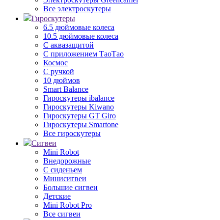
Все электроскутеры
Гироскутеры
6.5 дюймовые колеса
10.5 дюймовые колеса
С аквазащитой
С приложением ТаоТао
Космос
С ручкой
10 дюймов
Smart Balance
Гироскутеры ibalance
Гироскутеры Kiwano
Гироскутеры GT Giro
Гироскутеры Smartone
Все гироскутеры
Сигвеи
Mini Robot
Внедорожные
С сиденьем
Минисигвеи
Большие сигвеи
Детские
Mini Robot Pro
Все сигвеи