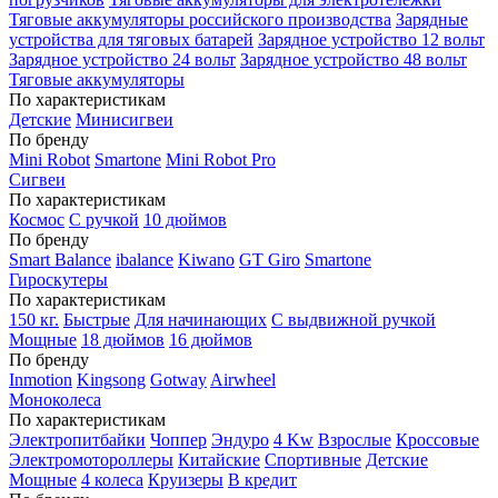
Тяговые аккумуляторы российского производства
Зарядные
устройства для тяговых батарей
Зарядное устройство 12 вольт
Зарядное устройство 24 вольт
Зарядное устройство 48 вольт
Тяговые аккумуляторы
По характеристикам
Детские
Минисигвеи
По бренду
Mini Robot
Smartone
Mini Robot Pro
Сигвеи
По характеристикам
Космос
С ручкой
10 дюймов
По бренду
Smart Balance
ibalance
Kiwano
GT Giro
Smartone
Гироскутеры
По характеристикам
150 кг.
Быстрые
Для начинающих
С выдвижной ручкой
Мощные
18 дюймов
16 дюймов
По бренду
Inmotion
Kingsong
Gotway
Airwheel
Моноколеса
По характеристикам
Электропитбайки
Чоппер
Эндуро
4 Kw
Взрослые
Кроссовые
Электромотороллеры
Китайские
Спортивные
Детские
Мощные
4 колеса
Круизеры
В кредит