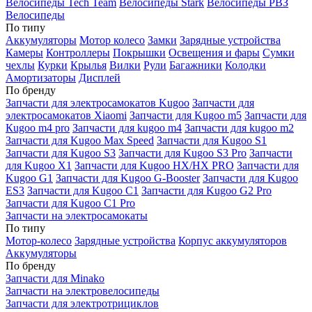
Велосипеды Tech Team
Велосипеды Stark
Велосипеды РВЗ
Велосипеды
По типу
Аккумуляторы
Мотор колесо
Замки
Зарядные устройства
Камеры
Контроллеры
Покрышки
Освещения и фары
Сумки
чехлы
Курки
Крылья
Вилки
Рули
Багажники
Колодки
Амортизаторы
Дисплей
По бренду
Запчасти для электросамокатов Kugoo
Запчасти для
электросамокатов Xiaomi
Запчасти для Kugoo m5
Запчасти для
Кugoo m4 pro
Запчасти для kugoo m4
Запчасти для kugoo m2
Запчасти для Kugoo Max Speed
Запчасти для Kugoo S1
Запчасти для Kugoo S3
Запчасти для Kugoo S3 Pro
Запчасти
для Kugoo X1
Запчасти для Kugoo HX/HX PRO
Запчасти для
Kugoo G1
Запчасти для Kugoo G-Booster
Запчасти для Kugoo
ES3
Запчасти для Kugoo C1
Запчасти для Kugoo G2 Pro
Запчасти для Kugoo C1 Pro
Запчасти на электросамокаты
По типу
Мотор-колесо
Зарядные устройства
Корпус аккумуляторов
Аккумуляторы
По бренду
Запчасти для Minako
Запчасти на электровелосипеды
Запчасти для электротрициклов