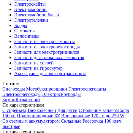
Электроскейты
Электромобили
Электромобили багги
Электротележки
Борды
Самокаты
Велосипеды
Запчасти на электросамокаты
Запчасти на электровелосипеды
Запчасти для электротрициклов
Запчасти для трюковых самокатов
Запчасти на сигвей
Запчасти на гироскутер
Аксессуары для электротранспорта
По типу
Снегоходы
Мотобуксировщики
Электроснегокаты
Электроснегоходы
Электросноуборды
Зимний транспорт
По характеристикам
С сиденьем
Трехколесный
Для детей
С большим запасом хода
150 кг.
Полноприводные
БУ
Внедорожные
120 кг.
до 250 W
Со съемным аккумулятором
Складные
Рассрочка
100 км/ч
Быстрые
По характеристикам