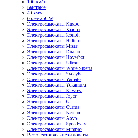
100 км/ч
Быстрые
40 км/ч
более 250 W
Электросамокаты Kugoo
Электросамокаты Xiaomi
Электросамокаты Iconbit
Электросамокаты Halten
Электросамокаты Mizar
Электросамокаты Dualton
Электросамокаты Hoverbot
Электросамокаты Ultron
Электросамокаты White Siberia
Электросамокаты Syccyba
Электросамокаты Yamato
Электросамокаты Yokamura
Электросамокаты E-twow
Электросамокаты Joyor
Электросамокаты GT
Электросамокаты Currus
Электросамокаты Neoline
Электросамокаты Aovo
Электросамокаты Speedway
Электросамокаты Minipro
Все электрические самокаты