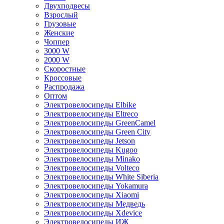
Двухподвесы
Взрослый
Грузовые
Женские
Чоппер
3000 W
2000 W
Скоростные
Кроссовые
Распродажа
Оптом
Электровелосипеды Elbike
Электровелосипеды Eltreco
Электровелосипеды GreenCamel
Электровелосипеды Green City
Электровелосипеды Jetson
Электровелосипеды Kugoo
Электровелосипеды Minako
Электровелосипеды Volteco
Электровелосипеды White Siberia
Электровелосипеды Yokamura
Электровелосипеды Xiaomi
Электровелосипеды Медведь
Электровелосипеды Xdevice
Электровелосипеды ИЖ