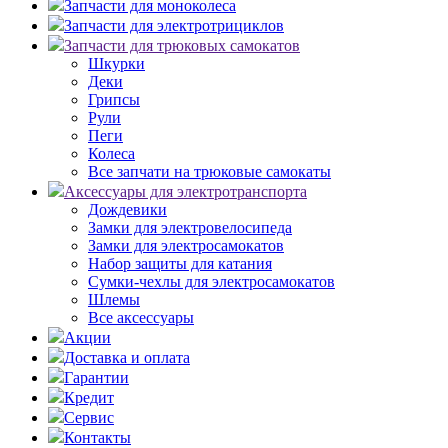
Запчасти для моноколеса
Запчасти для электротрициклов
Запчасти для трюковых самокатов
Шкурки
Деки
Грипсы
Рули
Пеги
Колеса
Все запчати на трюковые самокаты
Аксессуары для электротранспорта
Дождевики
Замки для электровелосипеда
Замки для электросамокатов
Набор защиты для катания
Сумки-чехлы для электросамокатов
Шлемы
Все аксессуары
Акции
Доставка и оплата
Гарантии
Кредит
Сервис
Контакты