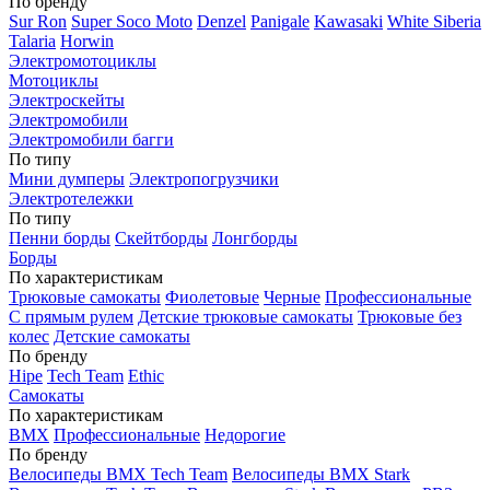
По бренду
Sur Ron
Super Soco Moto
Denzel
Panigale
Kawasaki
White Siberia
Talaria
Horwin
Электромотоциклы
Мотоциклы
Электроскейты
Электромобили
Электромобили багги
По типу
Мини думперы
Электропогрузчики
Электротележки
По типу
Пенни борды
Скейтборды
Лонгборды
Борды
По характеристикам
Трюковые самокаты
Фиолетовые
Черные
Профессиональные
С прямым рулем
Детские трюковые самокаты
Трюковые без
колес
Детские самокаты
По бренду
Hipe
Tech Team
Ethic
Самокаты
По характеристикам
BMX
Профессиональные
Недорогие
По бренду
Велосипеды BMX Tech Team
Велосипеды BMX Stark