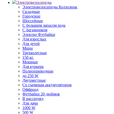
Электровелосипеды
Электровелосипеды Колхозник
Складные
Городские
Шоссейные
С большим запасом хода
С багажником
Электро Фэтбайки
Для взрослых
Для детей
Мини
Трехколесные
150 кг.
Мощные
Для курьера
Полноприводные
до 250 W
Двухместные
Со съемным аккумулятором
Оффроад
Фетбайки 20 дюймов
В рассрочку
Для дачи
1000 W
500 W