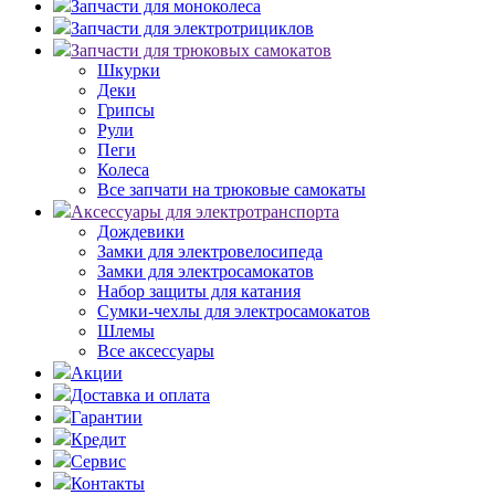
Запчасти для моноколеса
Запчасти для электротрициклов
Запчасти для трюковых самокатов
Шкурки
Деки
Грипсы
Рули
Пеги
Колеса
Все запчати на трюковые самокаты
Аксессуары для электротранспорта
Дождевики
Замки для электровелосипеда
Замки для электросамокатов
Набор защиты для катания
Сумки-чехлы для электросамокатов
Шлемы
Все аксессуары
Акции
Доставка и оплата
Гарантии
Кредит
Сервис
Контакты