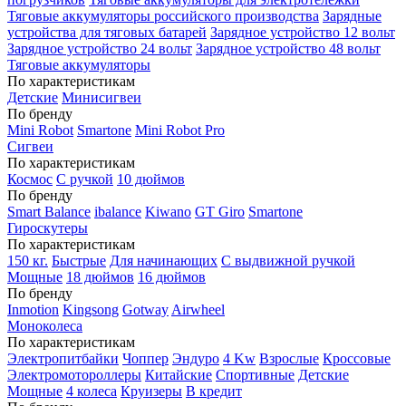
Тяговые аккумуляторы российского производства
Зарядные
устройства для тяговых батарей
Зарядное устройство 12 вольт
Зарядное устройство 24 вольт
Зарядное устройство 48 вольт
Тяговые аккумуляторы
По характеристикам
Детские
Минисигвеи
По бренду
Mini Robot
Smartone
Mini Robot Pro
Сигвеи
По характеристикам
Космос
С ручкой
10 дюймов
По бренду
Smart Balance
ibalance
Kiwano
GT Giro
Smartone
Гироскутеры
По характеристикам
150 кг.
Быстрые
Для начинающих
С выдвижной ручкой
Мощные
18 дюймов
16 дюймов
По бренду
Inmotion
Kingsong
Gotway
Airwheel
Моноколеса
По характеристикам
Электропитбайки
Чоппер
Эндуро
4 Kw
Взрослые
Кроссовые
Электромотороллеры
Китайские
Спортивные
Детские
Мощные
4 колеса
Круизеры
В кредит