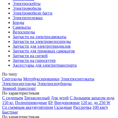
Электроскейты
Электромобили
Электромобили багги
Электротележки
Борды
Самокаты
Велосипеды
Запчасти на электросамокаты
Запчасти на электровелосипеды
Запчасти для электротрициклов
Запчасти для трюковых самокатов
Запчасти на сигвей
Запчасти на гироскутер
Аксессуары для электротранспорта
По типу
Снегоходы
Мотобуксировщики
Электроснегокаты
Электроснегоходы
Электросноуборды
Зимний транспорт
По характеристикам
С сиденьем
Трехколесный
Для детей
С большим запасом хода
150 кг.
Полноприводные
БУ
Внедорожные
120 кг.
до 250 W
Со съемным аккумулятором
Складные
Рассрочка
100 км/ч
Быстрые
По характеристикам