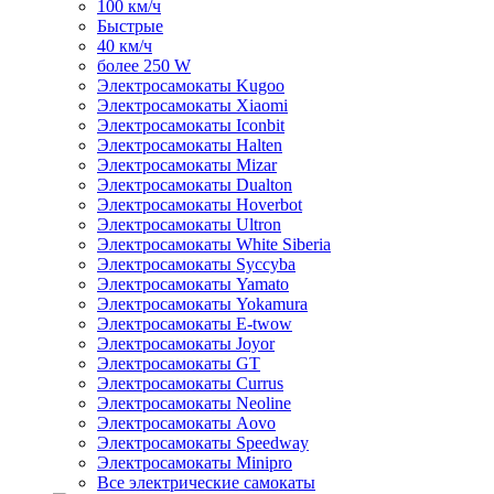
100 км/ч
Быстрые
40 км/ч
более 250 W
Электросамокаты Kugoo
Электросамокаты Xiaomi
Электросамокаты Iconbit
Электросамокаты Halten
Электросамокаты Mizar
Электросамокаты Dualton
Электросамокаты Hoverbot
Электросамокаты Ultron
Электросамокаты White Siberia
Электросамокаты Syccyba
Электросамокаты Yamato
Электросамокаты Yokamura
Электросамокаты E-twow
Электросамокаты Joyor
Электросамокаты GT
Электросамокаты Currus
Электросамокаты Neoline
Электросамокаты Aovo
Электросамокаты Speedway
Электросамокаты Minipro
Все электрические самокаты