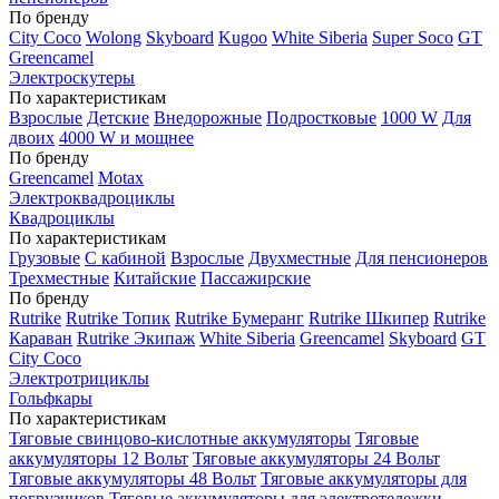
По бренду
City Coco
Wolong
Skyboard
Kugoo
White Siberia
Super Soco
GT
Greencamel
Электроскутеры
По характеристикам
Взрослые
Детские
Внедорожные
Подростковые
1000 W
Для
двоих
4000 W и мощнее
По бренду
Greencamel
Motax
Электроквадроциклы
Квадроциклы
По характеристикам
Грузовые
С кабиной
Взрослые
Двухместные
Для пенсионеров
Трехместные
Китайские
Пассажирские
По бренду
Rutrike
Rutrike Топик
Rutrike Бумеранг
Rutrike Шкипер
Rutrike
Караван
Rutrike Экипаж
White Siberia
Greencamel
Skyboard
GT
City Coco
Электротрициклы
Гольфкары
По характеристикам
Тяговые свинцово-кислотные аккумуляторы
Тяговые
аккумуляторы 12 Вольт
Тяговые аккумуляторы 24 Вольт
Тяговые аккумуляторы 48 Вольт
Тяговые аккумуляторы для
погрузчиков
Тяговые аккумуляторы для электротележки