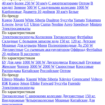
40 км/ч
Более 250 W
50 км/ч
С амортизаторами
Оптом
В
кредит
Зимние
500 W
С надувными колесами
1000 W
Карбоновые
Диаметр 10 дюймов
30 км/ч
Белые
По бренду
Kugoo
Xiaomi
White Siberia
Dualtron
Syccyba
Yamato
Yokamura
E-twow
Joyor
GT
Ultron
Currus
Neoline
Aovo
Speedway
Minipro
Электросамокаты
По характеристикам
Электровелосипеды Колхозник
Трехколесные
Фетбайки
Складные
С большим запасом хода
150 кг.
120 кг.
Детские
Мощные
Для курьера
Мини
Полноприводные
До 250 W
Двухместные
Со съемным аккумулятором
Оффроад
Фетбайки
20 дюймов
В рассрочку
По характеристикам
БУ
Для дачи
1000 W
500 W
Двухподвесы
Взрослый
Грузовые
Женские
Чоппер
3000 W
2000 W
Скоростные
Кроссовые
Распродажа
Китайские
Российские
Оптом
По бренду
Eltreco
Minako
Xiaomi
White Siberia
Xdevice
Greencamel
Volteco
ИЖ
Kugoo
Jetson
Elbike
Forward
Syccyba
Furendo
Электровелосипеды
По характеристикам
Трехколесные
С широкими колесами
Двухместные
150 кг.
Внедорожные
Четырехколесные
Мощные
Китайские
Для
пенсионеров