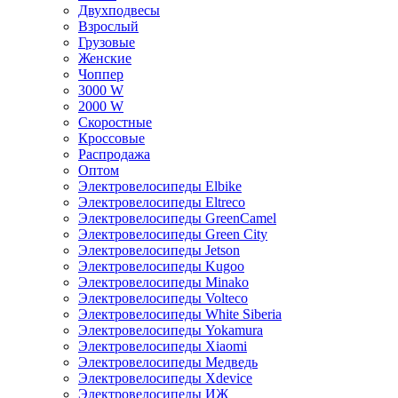
Двухподвесы
Взрослый
Грузовые
Женские
Чоппер
3000 W
2000 W
Скоростные
Кроссовые
Распродажа
Оптом
Электровелосипеды Elbike
Электровелосипеды Eltreco
Электровелосипеды GreenCamel
Электровелосипеды Green City
Электровелосипеды Jetson
Электровелосипеды Kugoo
Электровелосипеды Minako
Электровелосипеды Volteco
Электровелосипеды White Siberia
Электровелосипеды Yokamura
Электровелосипеды Xiaomi
Электровелосипеды Медведь
Электровелосипеды Xdevice
Электровелосипеды ИЖ