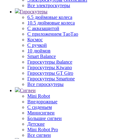
Все электроскутеры
Гироскутеры
6.5 дюймовые колеса
10.5 дюймовые колеса
С аквазащитой
С приложением ТаоТао
Космос
С ручкой
10 дюймов
Smart Balance
Гироскутеры ibalance
Гироскутеры Kiwano
Гироскутеры GT Giro
Гироскутеры Smartone
Все гироскутеры
Сигвеи
Mini Robot
Внедорожные
С сиденьем
Минисигвеи
Большие сигвеи
Детские
Mini Robot Pro
Все сигвеи