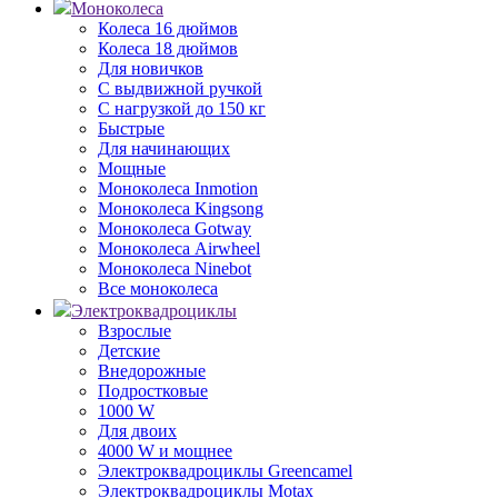
Моноколеса
Колеса 16 дюймов
Колеса 18 дюймов
Для новичков
С выдвижной ручкой
С нагрузкой до 150 кг
Быстрые
Для начинающих
Мощные
Моноколеса Inmotion
Моноколеса Kingsong
Моноколеса Gotway
Моноколеса Airwheel
Моноколеса Ninebot
Все моноколеса
Электроквадроциклы
Взрослые
Детские
Внедорожные
Подростковые
1000 W
Для двоих
4000 W и мощнее
Электроквадроциклы Greencamel
Электроквадроциклы Motax