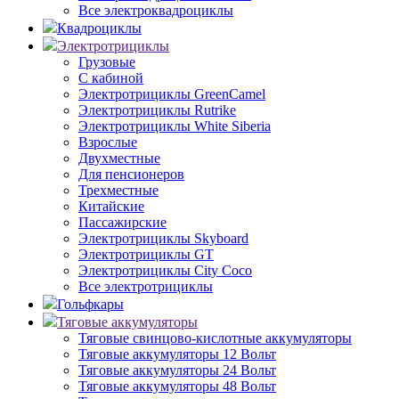
Все электроквадроциклы
Квадроциклы
Электротрициклы
Грузовые
С кабиной
Электротрициклы GreenCamel
Электротрициклы Rutrike
Электротрициклы White Siberia
Взрослые
Двухместные
Для пенсионеров
Трехместные
Китайские
Пассажирские
Электротрициклы Skyboard
Электротрициклы GT
Электротрициклы City Coco
Все электротрициклы
Гольфкары
Тяговые аккумуляторы
Тяговые свинцово-кислотные аккумуляторы
Тяговые аккумуляторы 12 Вольт
Тяговые аккумуляторы 24 Вольт
Тяговые аккумуляторы 48 Вольт