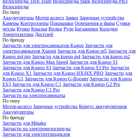
Велосипеды Tech Team
Велосипеды Stark
Велосипеды РВЗ
Велосипеды
По типу
Аккумуляторы
Мотор колесо
Замки
Зарядные устройства
Камеры
Контроллеры
Покрышки
Освещения и фары
Сумки
чехлы
Курки
Крылья
Вилки
Рули
Багажники
Колодки
Амортизаторы
Дисплей
По бренду
Запчасти для электросамокатов Kugoo
Запчасти для
электросамокатов Xiaomi
Запчасти для Kugoo m5
Запчасти для
Кugoo m4 pro
Запчасти для kugoo m4
Запчасти для kugoo m2
Запчасти для Kugoo Max Speed
Запчасти для Kugoo S1
Запчасти для Kugoo S3
Запчасти для Kugoo S3 Pro
Запчасти
для Kugoo X1
Запчасти для Kugoo HX/HX PRO
Запчасти для
Kugoo G1
Запчасти для Kugoo G-Booster
Запчасти для Kugoo
ES3
Запчасти для Kugoo C1
Запчасти для Kugoo G2 Pro
Запчасти для Kugoo C1 Pro
Запчасти на электросамокаты
По типу
Мотор-колесо
Зарядные устройства
Корпус аккумуляторов
Аккумуляторы
По бренду
Запчасти для Minako
Запчасти на электровелосипеды
Запчасти для электротрициклов