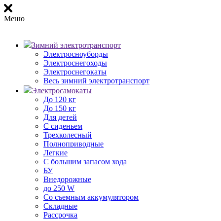
Меню
Зимний электротранспорт
Электросноуборды
Электроснегоходы
Электроснегокаты
Весь зимний электротранспорт
Электросамокаты
До 120 кг
До 150 кг
Для детей
С сиденьем
Трехколесный
Полноприводные
Легкие
С большим запасом хода
БУ
Внедорожные
до 250 W
Со съемным аккумулятором
Складные
Рассрочка