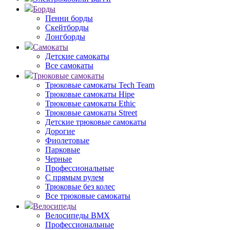
Борды
Пенни борды
Скейтборды
Лонгборды
Самокаты
Детские самокаты
Все самокаты
Трюковые самокаты
Трюковые самокаты Tech Team
Трюковые самокаты Hipe
Трюковые самокаты Ethic
Трюковые самокаты Street
Детские трюковые самокаты
Дорогие
Фиолетовые
Парковые
Черные
Профессиональные
С прямым рулем
Трюковые без колес
Все трюковые самокаты
Велосипеды
Велосипеды BMX
Профессиональные