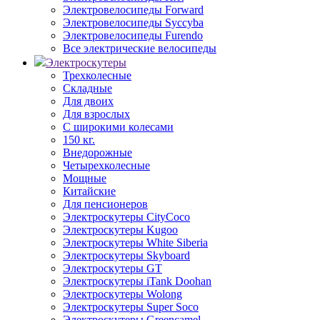
Электровелосипеды Forward
Электровелосипеды Syccyba
Электровелосипеды Furendo
Все электрические велосипеды
Электроскутеры
Трехколесные
Складные
Для двоих
Для взрослых
С широкими колесами
150 кг.
Внедорожные
Четырехколесные
Мощные
Китайские
Для пенсионеров
Электроскутеры CityCoco
Электроскутеры Kugoo
Электроскутеры White Siberia
Электроскутеры Skyboard
Электроскутеры GT
Электроскутеры iTank Doohan
Электроскутеры Wolong
Электроскутеры Super Soco
Электроскутеры Greencamel