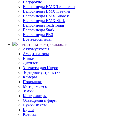
Недорогие
Велосипеды BMX Tech Team
Велосипеды BMX Haevner
Велосипеды BMX Subrosa
Велосипеды BMX Stark
Велосипеды Tech Team
Велосипеды Stark
Велосипеды РВЗ
Все велосипеды
Запчасти на электросамокаты
Аккумуляторы
Амортизаторы
Вилки
Дисплей
Запчасти для Kugoo
Зарядные устройства
Камеры
Покрышки
Мотор колесо
Замки
Контроллеры
Освещения и фары
Сумки чехлы
Курки
Крылья