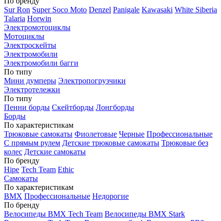
По бренду
Sur Ron
Super Soco Moto
Denzel
Panigale
Kawasaki
White Siberia
Talaria
Horwin
Электромотоциклы
Мотоциклы
Электроскейты
Электромобили
Электромобили багги
По типу
Мини думперы
Электропогрузчики
Электротележки
По типу
Пенни борды
Скейтборды
Лонгборды
Борды
По характеристикам
Трюковые самокаты
Фиолетовые
Черные
Профессиональные
С прямым рулем
Детские трюковые самокаты
Трюковые без
колес
Детские самокаты
По бренду
Hipe
Tech Team
Ethic
Самокаты
По характеристикам
BMX
Профессиональные
Недорогие
По бренду
Велосипеды BMX Tech Team
Велосипеды BMX Stark