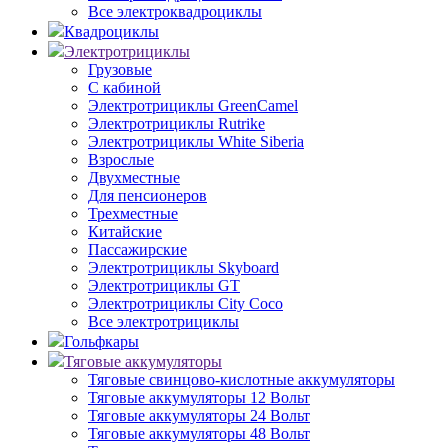
Все электроквадроциклы
Квадроциклы
Электротрициклы
Грузовые
С кабиной
Электротрициклы GreenCamel
Электротрициклы Rutrike
Электротрициклы White Siberia
Взрослые
Двухместные
Для пенсионеров
Трехместные
Китайские
Пассажирские
Электротрициклы Skyboard
Электротрициклы GT
Электротрициклы City Coco
Все электротрициклы
Гольфкары
Тяговые аккумуляторы
Тяговые свинцово-кислотные аккумуляторы
Тяговые аккумуляторы 12 Вольт
Тяговые аккумуляторы 24 Вольт
Тяговые аккумуляторы 48 Вольт