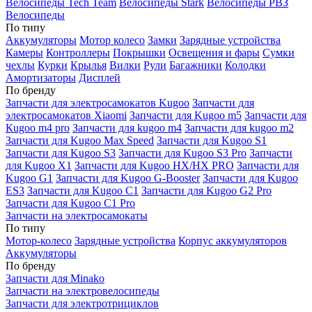
Велосипеды Tech Team
Велосипеды Stark
Велосипеды РВЗ
Велосипеды
По типу
Аккумуляторы
Мотор колесо
Замки
Зарядные устройства
Камеры
Контроллеры
Покрышки
Освещения и фары
Сумки
чехлы
Курки
Крылья
Вилки
Рули
Багажники
Колодки
Амортизаторы
Дисплей
По бренду
Запчасти для электросамокатов Kugoo
Запчасти для
электросамокатов Xiaomi
Запчасти для Kugoo m5
Запчасти для
Кugoo m4 pro
Запчасти для kugoo m4
Запчасти для kugoo m2
Запчасти для Kugoo Max Speed
Запчасти для Kugoo S1
Запчасти для Kugoo S3
Запчасти для Kugoo S3 Pro
Запчасти
для Kugoo X1
Запчасти для Kugoo HX/HX PRO
Запчасти для
Kugoo G1
Запчасти для Kugoo G-Booster
Запчасти для Kugoo
ES3
Запчасти для Kugoo C1
Запчасти для Kugoo G2 Pro
Запчасти для Kugoo C1 Pro
Запчасти на электросамокаты
По типу
Мотор-колесо
Зарядные устройства
Корпус аккумуляторов
Аккумуляторы
По бренду
Запчасти для Minako
Запчасти на электровелосипеды
Запчасти для электротрициклов