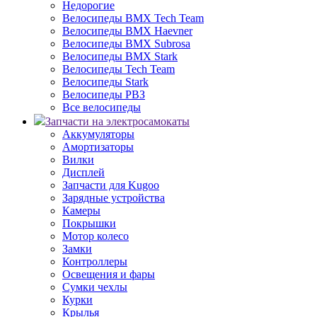
Недорогие
Велосипеды BMX Tech Team
Велосипеды BMX Haevner
Велосипеды BMX Subrosa
Велосипеды BMX Stark
Велосипеды Tech Team
Велосипеды Stark
Велосипеды РВЗ
Все велосипеды
Запчасти на электросамокаты
Аккумуляторы
Амортизаторы
Вилки
Дисплей
Запчасти для Kugoo
Зарядные устройства
Камеры
Покрышки
Мотор колесо
Замки
Контроллеры
Освещения и фары
Сумки чехлы
Курки
Крылья