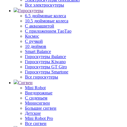
Все электроскутеры
Гироскутеры
6.5 дюймовые колеса
10.5 дюймовые колеса
С аквазащитой
С приложением ТаоТао
Космос
С ручкой
10 дюймов
Smart Balance
Гироскутеры ibalance
Гироскутеры Kiwano
Гироскутеры GT Giro
Гироскутеры Smartone
Все гироскутеры
Сигвеи
Mini Robot
Внедорожные
С сиденьем
Минисигвеи
Большие сигвеи
Детские
Mini Robot Pro
Все сигвеи