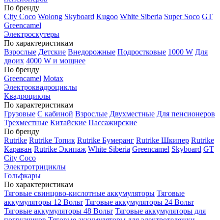
По бренду
City Coco
Wolong
Skyboard
Kugoo
White Siberia
Super Soco
GT
Greencamel
Электроскутеры
По характеристикам
Взрослые
Детские
Внедорожные
Подростковые
1000 W
Для
двоих
4000 W и мощнее
По бренду
Greencamel
Motax
Электроквадроциклы
Квадроциклы
По характеристикам
Грузовые
С кабиной
Взрослые
Двухместные
Для пенсионеров
Трехместные
Китайские
Пассажирские
По бренду
Rutrike
Rutrike Топик
Rutrike Бумеранг
Rutrike Шкипер
Rutrike
Караван
Rutrike Экипаж
White Siberia
Greencamel
Skyboard
GT
City Coco
Электротрициклы
Гольфкары
По характеристикам
Тяговые свинцово-кислотные аккумуляторы
Тяговые
аккумуляторы 12 Вольт
Тяговые аккумуляторы 24 Вольт
Тяговые аккумуляторы 48 Вольт
Тяговые аккумуляторы для
погрузчиков
Тяговые аккумуляторы для электротележки