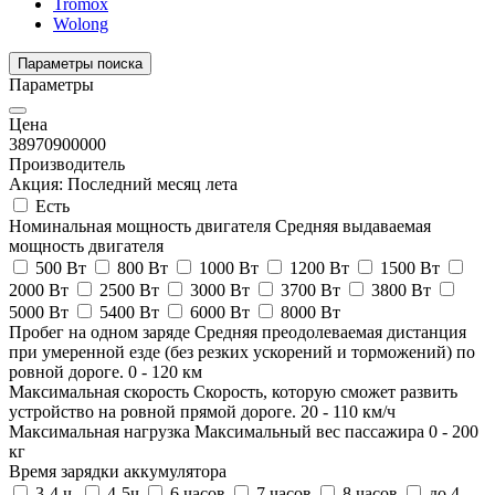
Tromox
Wolong
Параметры поиска
Параметры
Цена
38970
900000
Производитель
Акция: Последний месяц лета
Есть
Номинальная мощность двигателя
Средняя выдаваемая
мощность двигателя
500 Вт
800 Вт
1000 Вт
1200 Вт
1500 Вт
2000 Вт
2500 Вт
3000 Вт
3700 Вт
3800 Вт
5000 Вт
5400 Вт
6000 Вт
8000 Вт
Пробег на одном заряде
Средняя преодолеваемая дистанция
при умеренной езде (без резких ускорений и торможений) по
ровной дороге.
0
-
120
км
Максимальная скорость
Скорость, которую сможет развить
устройство на ровной прямой дороге.
20
-
110
км/ч
Максимальная нагрузка
Максимальный вес пассажира
0
-
200
кг
Время зарядки аккумулятора
3-4 ч.
4-5ч
6 часов
7 часов
8 часов
до 4