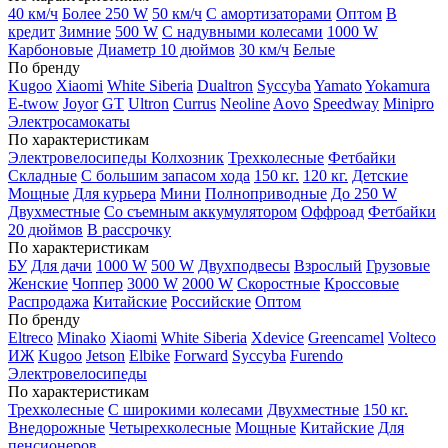
40 км/ч
Более 250 W
50 км/ч
С амортизаторами
Оптом
В
кредит
Зимние
500 W
С надувными колесами
1000 W
Карбоновые
Диаметр 10 дюймов
30 км/ч
Белые
По бренду
Kugoo
Xiaomi
White Siberia
Dualtron
Syccyba
Yamato
Yokamura
E-twow
Joyor
GT
Ultron
Currus
Neoline
Aovo
Speedway
Minipro
Электросамокаты
По характеристикам
Электровелосипеды Колхозник
Трехколесные
Фетбайки
Складные
С большим запасом хода
150 кг.
120 кг.
Детские
Мощные
Для курьера
Мини
Полноприводные
До 250 W
Двухместные
Со съемным аккумулятором
Оффроад
Фетбайки
20 дюймов
В рассрочку
По характеристикам
БУ
Для дачи
1000 W
500 W
Двухподвесы
Взрослый
Грузовые
Женские
Чоппер
3000 W
2000 W
Скоростные
Кроссовые
Распродажа
Китайские
Российские
Оптом
По бренду
Eltreco
Minako
Xiaomi
White Siberia
Xdevice
Greencamel
Volteco
ИЖ
Kugoo
Jetson
Elbike
Forward
Syccyba
Furendo
Электровелосипеды
По характеристикам
Трехколесные
С широкими колесами
Двухместные
150 кг.
Внедорожные
Четырехколесные
Мощные
Китайские
Для
пенсионеров