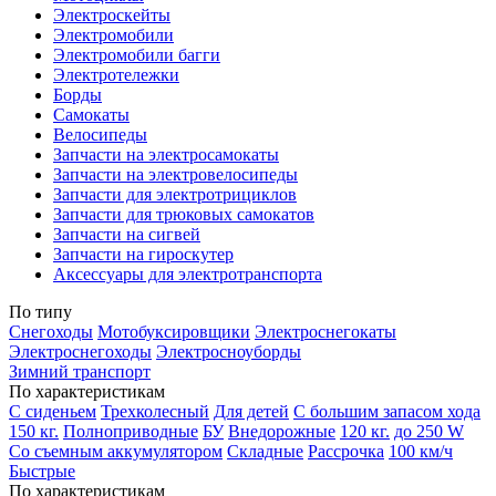
Электроскейты
Электромобили
Электромобили багги
Электротележки
Борды
Самокаты
Велосипеды
Запчасти на электросамокаты
Запчасти на электровелосипеды
Запчасти для электротрициклов
Запчасти для трюковых самокатов
Запчасти на сигвей
Запчасти на гироскутер
Аксессуары для электротранспорта
По типу
Снегоходы
Мотобуксировщики
Электроснегокаты
Электроснегоходы
Электросноуборды
Зимний транспорт
По характеристикам
С сиденьем
Трехколесный
Для детей
С большим запасом хода
150 кг.
Полноприводные
БУ
Внедорожные
120 кг.
до 250 W
Со съемным аккумулятором
Складные
Рассрочка
100 км/ч
Быстрые
По характеристикам