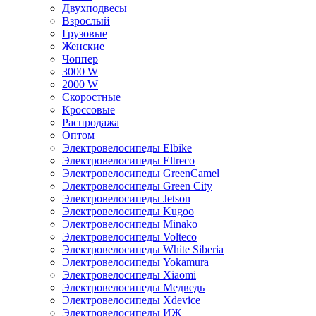
Двухподвесы
Взрослый
Грузовые
Женские
Чоппер
3000 W
2000 W
Скоростные
Кроссовые
Распродажа
Оптом
Электровелосипеды Elbike
Электровелосипеды Eltreco
Электровелосипеды GreenCamel
Электровелосипеды Green City
Электровелосипеды Jetson
Электровелосипеды Kugoo
Электровелосипеды Minako
Электровелосипеды Volteco
Электровелосипеды White Siberia
Электровелосипеды Yokamura
Электровелосипеды Xiaomi
Электровелосипеды Медведь
Электровелосипеды Xdevice
Электровелосипеды ИЖ