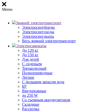
Меню
Зимний электротранспорт
Электросноуборды
Электроснегоходы
Электроснегокаты
Весь зимний электротранспорт
Электросамокаты
До 120 кг
До 150 кг
Для детей
С сиденьем
Трехколесный
Полноприводные
Легкие
С большим запасом хода
БУ
Внедорожные
до 250 W
Со съемным аккумулятором
Складные
Рассрочка