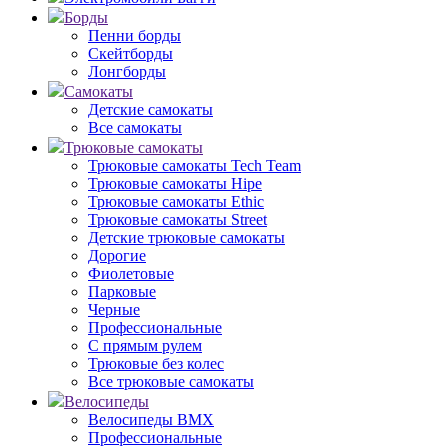
Борды
Пенни борды
Скейтборды
Лонгборды
Самокаты
Детские самокаты
Все самокаты
Трюковые самокаты
Трюковые самокаты Tech Team
Трюковые самокаты Hipe
Трюковые самокаты Ethic
Трюковые самокаты Street
Детские трюковые самокаты
Дорогие
Фиолетовые
Парковые
Черные
Профессиональные
С прямым рулем
Трюковые без колес
Все трюковые самокаты
Велосипеды
Велосипеды BMX
Профессиональные