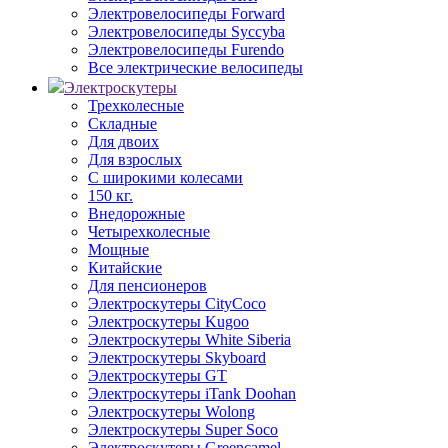
Электровелосипеды Forward
Электровелосипеды Syccyba
Электровелосипеды Furendo
Все электрические велосипеды
Электроскутеры
Трехколесные
Складные
Для двоих
Для взрослых
С широкими колесами
150 кг.
Внедорожные
Четырехколесные
Мощные
Китайские
Для пенсионеров
Электроскутеры CityCoco
Электроскутеры Kugoo
Электроскутеры White Siberia
Электроскутеры Skyboard
Электроскутеры GT
Электроскутеры iTank Doohan
Электроскутеры Wolong
Электроскутеры Super Soco
Электроскутеры Greencamel