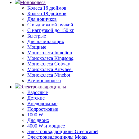
Моноколеса
Колеса 16 дюймов
Колеса 18 дюймов
Для новичков
С выдвижной ручкой
С нагрузкой до 150 кг
Быстрые
Для начинающих
Мощные
Моноколеса Inmotion
Моноколеса Kingsong
Моноколеса Gotway
Моноколеса Airwheel
Моноколеса Ninebot
Все моноколеса
Электроквадроциклы
Взрослые
Детские
Внедорожные
Подростковые
1000 W
Для двоих
4000 W и мощнее
Электроквадроциклы Greencamel
Электроквадроциклы Motax