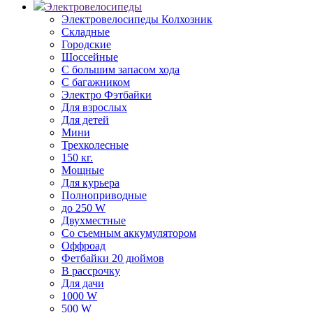
Электровелосипеды
Электровелосипеды Колхозник
Складные
Городские
Шоссейные
С большим запасом хода
С багажником
Электро Фэтбайки
Для взрослых
Для детей
Мини
Трехколесные
150 кг.
Мощные
Для курьера
Полноприводные
до 250 W
Двухместные
Со съемным аккумулятором
Оффроад
Фетбайки 20 дюймов
В рассрочку
Для дачи
1000 W
500 W