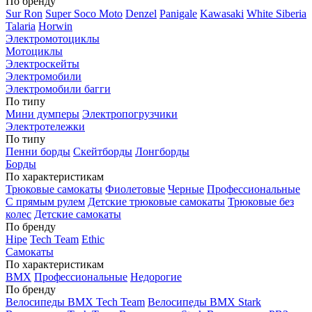
По бренду
Sur Ron
Super Soco Moto
Denzel
Panigale
Kawasaki
White Siberia
Talaria
Horwin
Электромотоциклы
Мотоциклы
Электроскейты
Электромобили
Электромобили багги
По типу
Мини думперы
Электропогрузчики
Электротележки
По типу
Пенни борды
Скейтборды
Лонгборды
Борды
По характеристикам
Трюковые самокаты
Фиолетовые
Черные
Профессиональные
С прямым рулем
Детские трюковые самокаты
Трюковые без
колес
Детские самокаты
По бренду
Hipe
Tech Team
Ethic
Самокаты
По характеристикам
BMX
Профессиональные
Недорогие
По бренду
Велосипеды BMX Tech Team
Велосипеды BMX Stark