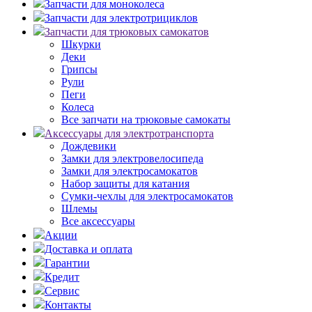
Запчасти для моноколеса
Запчасти для электротрициклов
Запчасти для трюковых самокатов
Шкурки
Деки
Грипсы
Рули
Пеги
Колеса
Все запчати на трюковые самокаты
Аксессуары для электротранспорта
Дождевики
Замки для электровелосипеда
Замки для электросамокатов
Набор защиты для катания
Сумки-чехлы для электросамокатов
Шлемы
Все аксессуары
Акции
Доставка и оплата
Гарантии
Кредит
Сервис
Контакты