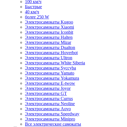
100 км/ч
Быстрые
40 км/ч
более 250 W
Электросамокаты Kugoo
Электросамокаты Xiaomi
Электросамокаты Iconbit
Электросамокаты Halten
Электросамокаты Mizar
Электросамокаты Dualton
Электросамокаты Hoverbot
Электросамокаты Ultron
Электросамокаты White Siberia
Электросамокаты Syccyba
Электросамокаты Yamato
Электросамокаты Yokamura
Электросамокаты E-twow
Электросамокаты Joyor
Электросамокаты GT
Электросамокаты Currus
Электросамокаты Neoline
Электросамокаты Aovo
Электросамокаты Speedway
Электросамокаты Minipro
Все электрические самокаты