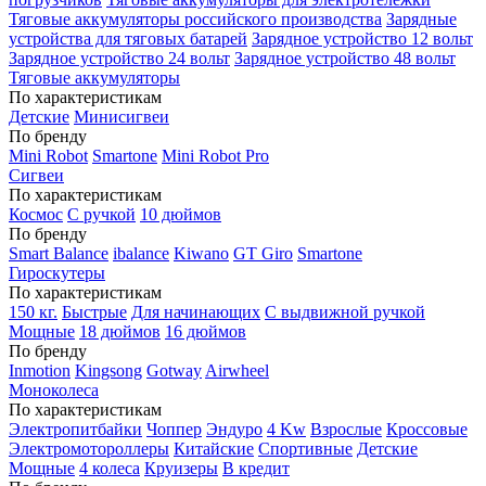
Тяговые аккумуляторы российского производства
Зарядные
устройства для тяговых батарей
Зарядное устройство 12 вольт
Зарядное устройство 24 вольт
Зарядное устройство 48 вольт
Тяговые аккумуляторы
По характеристикам
Детские
Минисигвеи
По бренду
Mini Robot
Smartone
Mini Robot Pro
Сигвеи
По характеристикам
Космос
С ручкой
10 дюймов
По бренду
Smart Balance
ibalance
Kiwano
GT Giro
Smartone
Гироскутеры
По характеристикам
150 кг.
Быстрые
Для начинающих
С выдвижной ручкой
Мощные
18 дюймов
16 дюймов
По бренду
Inmotion
Kingsong
Gotway
Airwheel
Моноколеса
По характеристикам
Электропитбайки
Чоппер
Эндуро
4 Kw
Взрослые
Кроссовые
Электромотороллеры
Китайские
Спортивные
Детские
Мощные
4 колеса
Круизеры
В кредит