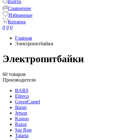
Войти
Сравнение
Избранные
Корзина
0
0
0
Главная
Электропитбайки
Электропитбайки
60 товаров
Производители
BARS
Eltreco
GreenCamel
Ikingi
Jetson
Kugoo
Razor
Sur Ron
Talaria