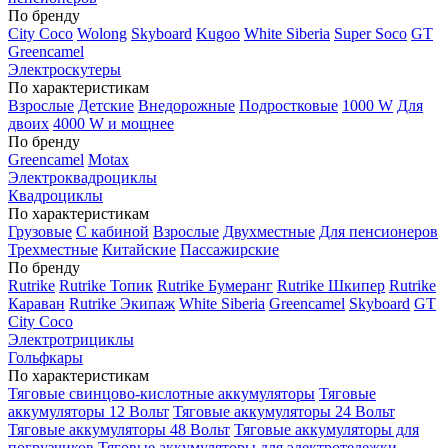
По бренду
City Coco
Wolong
Skyboard
Kugoo
White Siberia
Super Soco
GT
Greencamel
Электроскутеры
По характеристикам
Взрослые
Детские
Внедорожные
Подростковые
1000 W
Для
двоих
4000 W и мощнее
По бренду
Greencamel
Motax
Электроквадроциклы
Квадроциклы
По характеристикам
Грузовые
С кабиной
Взрослые
Двухместные
Для пенсионеров
Трехместные
Китайские
Пассажирские
По бренду
Rutrike
Rutrike Топик
Rutrike Бумеранг
Rutrike Шкипер
Rutrike
Караван
Rutrike Экипаж
White Siberia
Greencamel
Skyboard
GT
City Coco
Электротрициклы
Гольфкары
По характеристикам
Тяговые свинцово-кислотные аккумуляторы
Тяговые
аккумуляторы 12 Вольт
Тяговые аккумуляторы 24 Вольт
Тяговые аккумуляторы 48 Вольт
Тяговые аккумуляторы для
погрузчиков
Тяговые аккумуляторы для электротележки