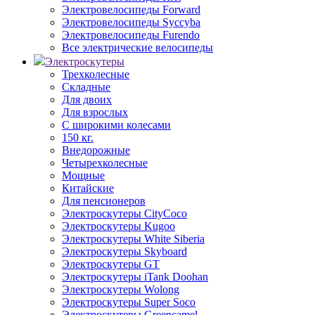
Электровелосипеды Forward
Электровелосипеды Syccyba
Электровелосипеды Furendo
Все электрические велосипеды
Электроскутеры
Трехколесные
Складные
Для двоих
Для взрослых
С широкими колесами
150 кг.
Внедорожные
Четырехколесные
Мощные
Китайские
Для пенсионеров
Электроскутеры CityCoco
Электроскутеры Kugoo
Электроскутеры White Siberia
Электроскутеры Skyboard
Электроскутеры GT
Электроскутеры iTank Doohan
Электроскутеры Wolong
Электроскутеры Super Soco
Электроскутеры Greencamel