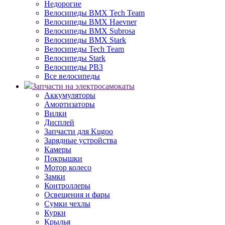
Недорогие
Велосипеды BMX Tech Team
Велосипеды BMX Haevner
Велосипеды BMX Subrosa
Велосипеды BMX Stark
Велосипеды Tech Team
Велосипеды Stark
Велосипеды РВЗ
Все велосипеды
Запчасти на электросамокаты
Аккумуляторы
Амортизаторы
Вилки
Дисплей
Запчасти для Kugoo
Зарядные устройства
Камеры
Покрышки
Мотор колесо
Замки
Контроллеры
Освещения и фары
Сумки чехлы
Курки
Крылья