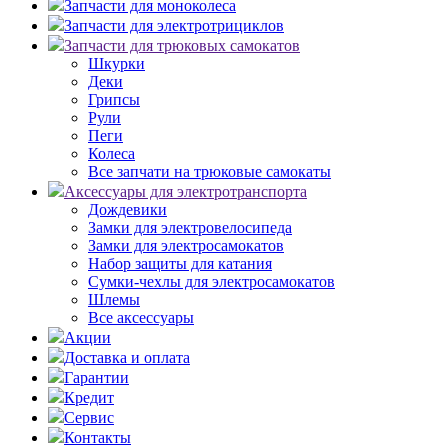
Запчасти для моноколеса
Запчасти для электротрициклов
Запчасти для трюковых самокатов
Шкурки
Деки
Грипсы
Рули
Пеги
Колеса
Все запчати на трюковые самокаты
Аксессуары для электротранспорта
Дождевики
Замки для электровелосипеда
Замки для электросамокатов
Набор защиты для катания
Сумки-чехлы для электросамокатов
Шлемы
Все аксессуары
Акции
Доставка и оплата
Гарантии
Кредит
Сервис
Контакты