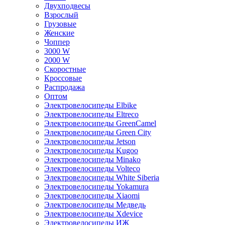
Двухподвесы
Взрослый
Грузовые
Женские
Чоппер
3000 W
2000 W
Скоростные
Кроссовые
Распродажа
Оптом
Электровелосипеды Elbike
Электровелосипеды Eltreco
Электровелосипеды GreenCamel
Электровелосипеды Green City
Электровелосипеды Jetson
Электровелосипеды Kugoo
Электровелосипеды Minako
Электровелосипеды Volteco
Электровелосипеды White Siberia
Электровелосипеды Yokamura
Электровелосипеды Xiaomi
Электровелосипеды Медведь
Электровелосипеды Xdevice
Электровелосипеды ИЖ