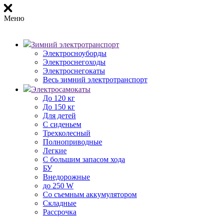
Меню
Зимний электротранспорт
Электросноуборды
Электроснегоходы
Электроснегокаты
Весь зимний электротранспорт
Электросамокаты
До 120 кг
До 150 кг
Для детей
С сиденьем
Трехколесный
Полноприводные
Легкие
С большим запасом хода
БУ
Внедорожные
до 250 W
Со съемным аккумулятором
Складные
Рассрочка