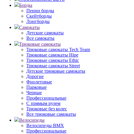
Борды
Пенни борды
Скейтборды
Лонгборды
Самокаты
Детские самокаты
Все самокаты
Трюковые самокаты
Трюковые самокаты Tech Team
Трюковые самокаты Hipe
Трюковые самокаты Ethic
Трюковые самокаты Street
Детские трюковые самокаты
Дорогие
Фиолетовые
Парковые
Черные
Профессиональные
С прямым рулем
Трюковые без колес
Все трюковые самокаты
Велосипеды
Велосипеды BMX
Профессиональные