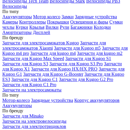
Велосипеды Tech Team
Велосипеды Stark
Велосипеды РВЗ
Велосипеды
По типу
Аккумуляторы
Мотор колесо
Замки
Зарядные устройства
Камеры
Контроллеры
Покрышки
Освещения и фары
Сумки
чехлы
Курки
Крылья
Вилки
Рули
Багажники
Колодки
Амортизаторы
Дисплей
По бренду
Запчасти для электросамокатов Kugoo
Запчасти для
электросамокатов Xiaomi
Запчасти для Kugoo m5
Запчасти для
Кugoo m4 pro
Запчасти для kugoo m4
Запчасти для kugoo m2
Запчасти для Kugoo Max Speed
Запчасти для Kugoo S1
Запчасти для Kugoo S3
Запчасти для Kugoo S3 Pro
Запчасти
для Kugoo X1
Запчасти для Kugoo HX/HX PRO
Запчасти для
Kugoo G1
Запчасти для Kugoo G-Booster
Запчасти для Kugoo
ES3
Запчасти для Kugoo C1
Запчасти для Kugoo G2 Pro
Запчасти для Kugoo C1 Pro
Запчасти на электросамокаты
По типу
Мотор-колесо
Зарядные устройства
Корпус аккумуляторов
Аккумуляторы
По бренду
Запчасти для Minako
Запчасти на электровелосипеды
Запчасти для электротрициклов