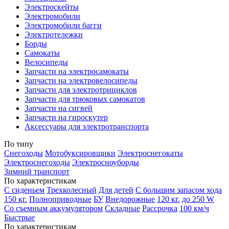
Электроскейты
Электромобили
Электромобили багги
Электротележки
Борды
Самокаты
Велосипеды
Запчасти на электросамокаты
Запчасти на электровелосипеды
Запчасти для электротрициклов
Запчасти для трюковых самокатов
Запчасти на сигвей
Запчасти на гироскутер
Аксессуары для электротранспорта
По типу
Снегоходы
Мотобуксировщики
Электроснегокаты
Электроснегоходы
Электросноуборды
Зимний транспорт
По характеристикам
С сиденьем
Трехколесный
Для детей
С большим запасом хода
150 кг.
Полноприводные
БУ
Внедорожные
120 кг.
до 250 W
Со съемным аккумулятором
Складные
Рассрочка
100 км/ч
Быстрые
По характеристикам