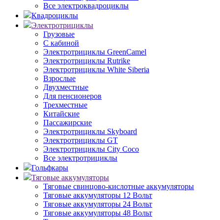
Все электроквадроциклы
Квадроциклы
Электротрициклы
Грузовые
С кабиной
Электротрициклы GreenCamel
Электротрициклы Rutrike
Электротрициклы White Siberia
Взрослые
Двухместные
Для пенсионеров
Трехместные
Китайские
Пассажирские
Электротрициклы Skyboard
Электротрициклы GT
Электротрициклы City Coco
Все электротрициклы
Гольфкары
Тяговые аккумуляторы
Тяговые свинцово-кислотные аккумуляторы
Тяговые аккумуляторы 12 Вольт
Тяговые аккумуляторы 24 Вольт
Тяговые аккумуляторы 48 Вольт