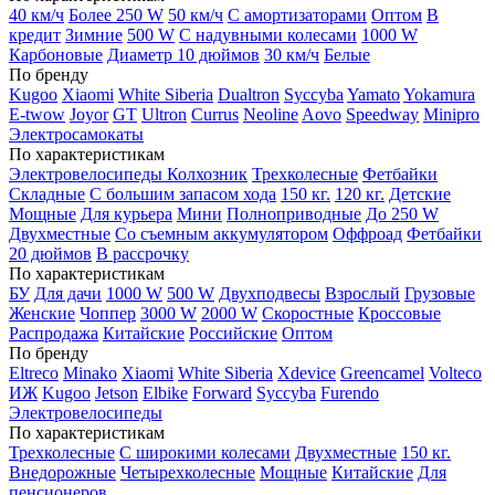
40 км/ч
Более 250 W
50 км/ч
С амортизаторами
Оптом
В
кредит
Зимние
500 W
С надувными колесами
1000 W
Карбоновые
Диаметр 10 дюймов
30 км/ч
Белые
По бренду
Kugoo
Xiaomi
White Siberia
Dualtron
Syccyba
Yamato
Yokamura
E-twow
Joyor
GT
Ultron
Currus
Neoline
Aovo
Speedway
Minipro
Электросамокаты
По характеристикам
Электровелосипеды Колхозник
Трехколесные
Фетбайки
Складные
С большим запасом хода
150 кг.
120 кг.
Детские
Мощные
Для курьера
Мини
Полноприводные
До 250 W
Двухместные
Со съемным аккумулятором
Оффроад
Фетбайки
20 дюймов
В рассрочку
По характеристикам
БУ
Для дачи
1000 W
500 W
Двухподвесы
Взрослый
Грузовые
Женские
Чоппер
3000 W
2000 W
Скоростные
Кроссовые
Распродажа
Китайские
Российские
Оптом
По бренду
Eltreco
Minako
Xiaomi
White Siberia
Xdevice
Greencamel
Volteco
ИЖ
Kugoo
Jetson
Elbike
Forward
Syccyba
Furendo
Электровелосипеды
По характеристикам
Трехколесные
С широкими колесами
Двухместные
150 кг.
Внедорожные
Четырехколесные
Мощные
Китайские
Для
пенсионеров