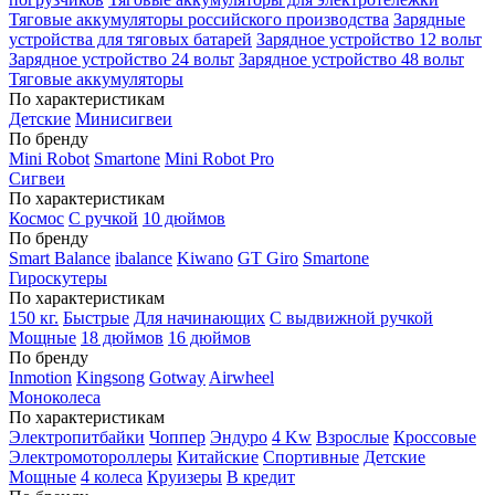
Тяговые аккумуляторы российского производства
Зарядные
устройства для тяговых батарей
Зарядное устройство 12 вольт
Зарядное устройство 24 вольт
Зарядное устройство 48 вольт
Тяговые аккумуляторы
По характеристикам
Детские
Минисигвеи
По бренду
Mini Robot
Smartone
Mini Robot Pro
Сигвеи
По характеристикам
Космос
С ручкой
10 дюймов
По бренду
Smart Balance
ibalance
Kiwano
GT Giro
Smartone
Гироскутеры
По характеристикам
150 кг.
Быстрые
Для начинающих
С выдвижной ручкой
Мощные
18 дюймов
16 дюймов
По бренду
Inmotion
Kingsong
Gotway
Airwheel
Моноколеса
По характеристикам
Электропитбайки
Чоппер
Эндуро
4 Kw
Взрослые
Кроссовые
Электромотороллеры
Китайские
Спортивные
Детские
Мощные
4 колеса
Круизеры
В кредит