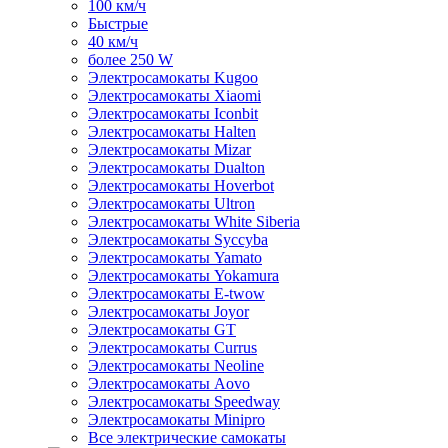
100 км/ч
Быстрые
40 км/ч
более 250 W
Электросамокаты Kugoo
Электросамокаты Xiaomi
Электросамокаты Iconbit
Электросамокаты Halten
Электросамокаты Mizar
Электросамокаты Dualton
Электросамокаты Hoverbot
Электросамокаты Ultron
Электросамокаты White Siberia
Электросамокаты Syccyba
Электросамокаты Yamato
Электросамокаты Yokamura
Электросамокаты E-twow
Электросамокаты Joyor
Электросамокаты GT
Электросамокаты Currus
Электросамокаты Neoline
Электросамокаты Aovo
Электросамокаты Speedway
Электросамокаты Minipro
Все электрические самокаты