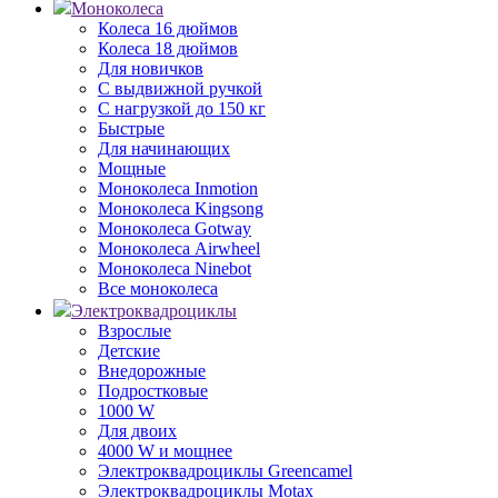
Моноколеса
Колеса 16 дюймов
Колеса 18 дюймов
Для новичков
С выдвижной ручкой
С нагрузкой до 150 кг
Быстрые
Для начинающих
Мощные
Моноколеса Inmotion
Моноколеса Kingsong
Моноколеса Gotway
Моноколеса Airwheel
Моноколеса Ninebot
Все моноколеса
Электроквадроциклы
Взрослые
Детские
Внедорожные
Подростковые
1000 W
Для двоих
4000 W и мощнее
Электроквадроциклы Greencamel
Электроквадроциклы Motax