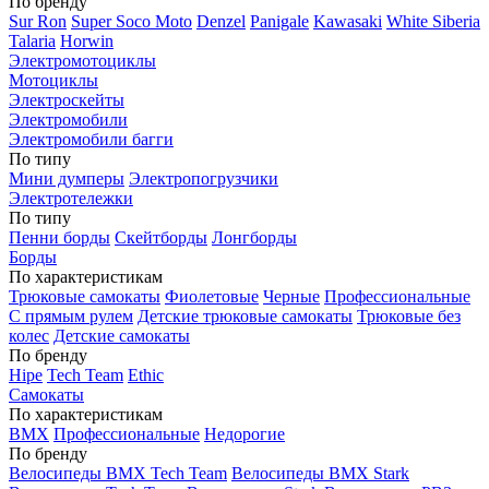
По бренду
Sur Ron
Super Soco Moto
Denzel
Panigale
Kawasaki
White Siberia
Talaria
Horwin
Электромотоциклы
Мотоциклы
Электроскейты
Электромобили
Электромобили багги
По типу
Мини думперы
Электропогрузчики
Электротележки
По типу
Пенни борды
Скейтборды
Лонгборды
Борды
По характеристикам
Трюковые самокаты
Фиолетовые
Черные
Профессиональные
С прямым рулем
Детские трюковые самокаты
Трюковые без
колес
Детские самокаты
По бренду
Hipe
Tech Team
Ethic
Самокаты
По характеристикам
BMX
Профессиональные
Недорогие
По бренду
Велосипеды BMX Tech Team
Велосипеды BMX Stark