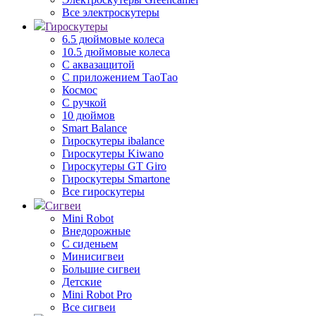
Все электроскутеры
Гироскутеры
6.5 дюймовые колеса
10.5 дюймовые колеса
С аквазащитой
С приложением ТаоТао
Космос
С ручкой
10 дюймов
Smart Balance
Гироскутеры ibalance
Гироскутеры Kiwano
Гироскутеры GT Giro
Гироскутеры Smartone
Все гироскутеры
Сигвеи
Mini Robot
Внедорожные
С сиденьем
Минисигвеи
Большие сигвеи
Детские
Mini Robot Pro
Все сигвеи