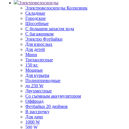
Электровелосипеды
Электровелосипеды Колхозник
Складные
Городские
Шоссейные
С большим запасом хода
С багажником
Электро Фэтбайки
Для взрослых
Для детей
Мини
Трехколесные
150 кг.
Мощные
Для курьера
Полноприводные
до 250 W
Двухместные
Со съемным аккумулятором
Оффроад
Фетбайки 20 дюймов
В рассрочку
Для дачи
1000 W
500 W