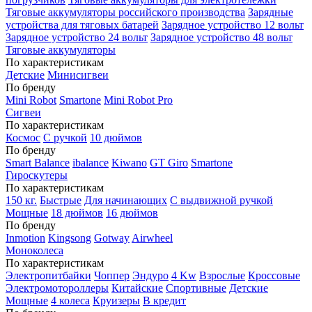
Тяговые аккумуляторы российского производства
Зарядные
устройства для тяговых батарей
Зарядное устройство 12 вольт
Зарядное устройство 24 вольт
Зарядное устройство 48 вольт
Тяговые аккумуляторы
По характеристикам
Детские
Минисигвеи
По бренду
Mini Robot
Smartone
Mini Robot Pro
Сигвеи
По характеристикам
Космос
С ручкой
10 дюймов
По бренду
Smart Balance
ibalance
Kiwano
GT Giro
Smartone
Гироскутеры
По характеристикам
150 кг.
Быстрые
Для начинающих
С выдвижной ручкой
Мощные
18 дюймов
16 дюймов
По бренду
Inmotion
Kingsong
Gotway
Airwheel
Моноколеса
По характеристикам
Электропитбайки
Чоппер
Эндуро
4 Kw
Взрослые
Кроссовые
Электромотороллеры
Китайские
Спортивные
Детские
Мощные
4 колеса
Круизеры
В кредит