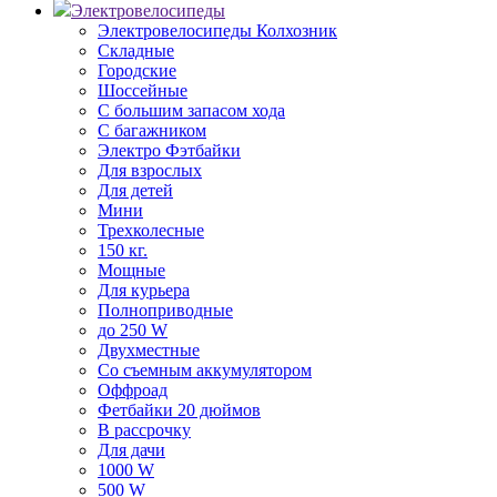
Электровелосипеды
Электровелосипеды Колхозник
Складные
Городские
Шоссейные
С большим запасом хода
С багажником
Электро Фэтбайки
Для взрослых
Для детей
Мини
Трехколесные
150 кг.
Мощные
Для курьера
Полноприводные
до 250 W
Двухместные
Со съемным аккумулятором
Оффроад
Фетбайки 20 дюймов
В рассрочку
Для дачи
1000 W
500 W