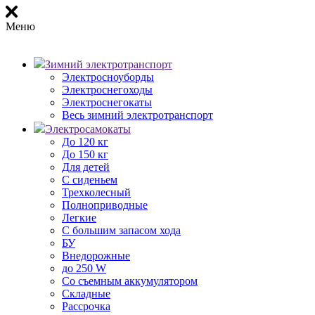
Меню
Зимний электротранспорт
Электросноуборды
Электроснегоходы
Электроснегокаты
Весь зимний электротранспорт
Электросамокаты
До 120 кг
До 150 кг
Для детей
С сиденьем
Трехколесный
Полноприводные
Легкие
С большим запасом хода
БУ
Внедорожные
до 250 W
Со съемным аккумулятором
Складные
Рассрочка