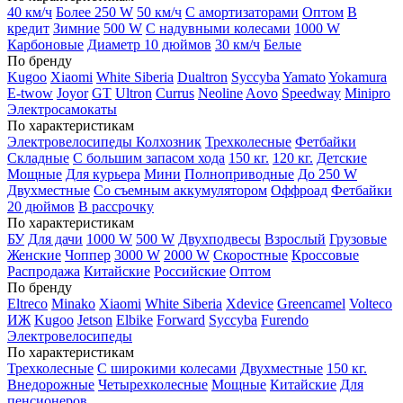
40 км/ч
Более 250 W
50 км/ч
С амортизаторами
Оптом
В
кредит
Зимние
500 W
С надувными колесами
1000 W
Карбоновые
Диаметр 10 дюймов
30 км/ч
Белые
По бренду
Kugoo
Xiaomi
White Siberia
Dualtron
Syccyba
Yamato
Yokamura
E-twow
Joyor
GT
Ultron
Currus
Neoline
Aovo
Speedway
Minipro
Электросамокаты
По характеристикам
Электровелосипеды Колхозник
Трехколесные
Фетбайки
Складные
С большим запасом хода
150 кг.
120 кг.
Детские
Мощные
Для курьера
Мини
Полноприводные
До 250 W
Двухместные
Со съемным аккумулятором
Оффроад
Фетбайки
20 дюймов
В рассрочку
По характеристикам
БУ
Для дачи
1000 W
500 W
Двухподвесы
Взрослый
Грузовые
Женские
Чоппер
3000 W
2000 W
Скоростные
Кроссовые
Распродажа
Китайские
Российские
Оптом
По бренду
Eltreco
Minako
Xiaomi
White Siberia
Xdevice
Greencamel
Volteco
ИЖ
Kugoo
Jetson
Elbike
Forward
Syccyba
Furendo
Электровелосипеды
По характеристикам
Трехколесные
С широкими колесами
Двухместные
150 кг.
Внедорожные
Четырехколесные
Мощные
Китайские
Для
пенсионеров