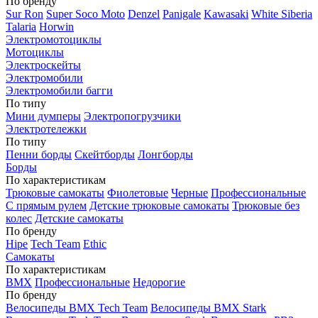
По бренду
Sur Ron
Super Soco Moto
Denzel
Panigale
Kawasaki
White Siberia
Talaria
Horwin
Электромотоциклы
Мотоциклы
Электроскейты
Электромобили
Электромобили багги
По типу
Мини думперы
Электропогрузчики
Электротележки
По типу
Пенни борды
Скейтборды
Лонгборды
Борды
По характеристикам
Трюковые самокаты
Фиолетовые
Черные
Профессиональные
С прямым рулем
Детские трюковые самокаты
Трюковые без
колес
Детские самокаты
По бренду
Hipe
Tech Team
Ethic
Самокаты
По характеристикам
BMX
Профессиональные
Недорогие
По бренду
Велосипеды BMX Tech Team
Велосипеды BMX Stark