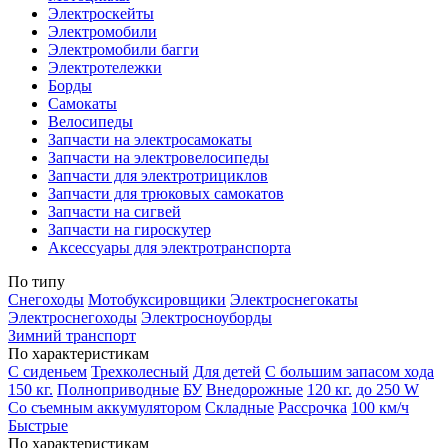
Электроскейты
Электромобили
Электромобили багги
Электротележки
Борды
Самокаты
Велосипеды
Запчасти на электросамокаты
Запчасти на электровелосипеды
Запчасти для электротрициклов
Запчасти для трюковых самокатов
Запчасти на сигвей
Запчасти на гироскутер
Аксессуары для электротранспорта
По типу
Снегоходы
Мотобуксировщики
Электроснегокаты
Электроснегоходы
Электросноуборды
Зимний транспорт
По характеристикам
С сиденьем
Трехколесный
Для детей
С большим запасом хода
150 кг.
Полноприводные
БУ
Внедорожные
120 кг.
до 250 W
Со съемным аккумулятором
Складные
Рассрочка
100 км/ч
Быстрые
По характеристикам