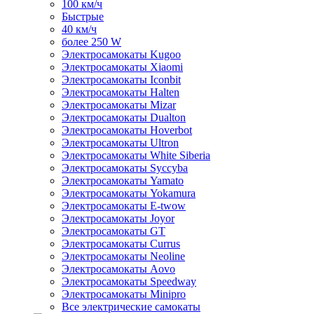
100 км/ч
Быстрые
40 км/ч
более 250 W
Электросамокаты Kugoo
Электросамокаты Xiaomi
Электросамокаты Iconbit
Электросамокаты Halten
Электросамокаты Mizar
Электросамокаты Dualton
Электросамокаты Hoverbot
Электросамокаты Ultron
Электросамокаты White Siberia
Электросамокаты Syccyba
Электросамокаты Yamato
Электросамокаты Yokamura
Электросамокаты E-twow
Электросамокаты Joyor
Электросамокаты GT
Электросамокаты Currus
Электросамокаты Neoline
Электросамокаты Aovo
Электросамокаты Speedway
Электросамокаты Minipro
Все электрические самокаты