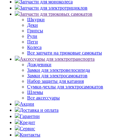
Запчасти для моноколеса
Запчасти для электротрициклов
Запчасти для трюковых самокатов
Шкурки
Деки
Грипсы
Рули
Пеги
Колеса
Все запчати на трюковые самокаты
Аксессуары для электротранспорта
Дождевики
Замки для электровелосипеда
Замки для электросамокатов
Набор защиты для катания
Сумки-чехлы для электросамокатов
Шлемы
Все аксессуары
Акции
Доставка и оплата
Гарантии
Кредит
Сервис
Контакты