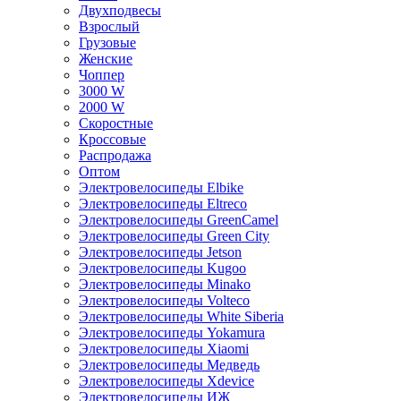
Двухподвесы
Взрослый
Грузовые
Женские
Чоппер
3000 W
2000 W
Скоростные
Кроссовые
Распродажа
Оптом
Электровелосипеды Elbike
Электровелосипеды Eltreco
Электровелосипеды GreenCamel
Электровелосипеды Green City
Электровелосипеды Jetson
Электровелосипеды Kugoo
Электровелосипеды Minako
Электровелосипеды Volteco
Электровелосипеды White Siberia
Электровелосипеды Yokamura
Электровелосипеды Xiaomi
Электровелосипеды Медведь
Электровелосипеды Xdevice
Электровелосипеды ИЖ