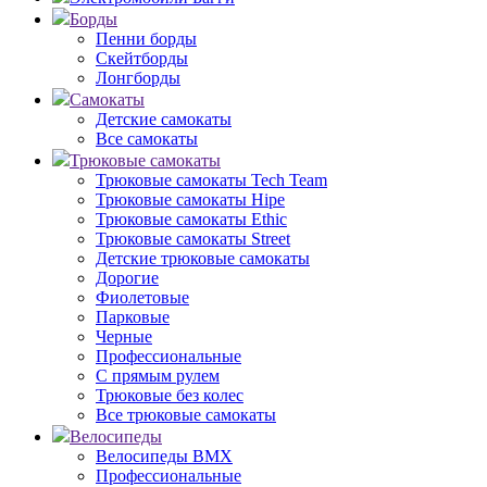
Борды
Пенни борды
Скейтборды
Лонгборды
Самокаты
Детские самокаты
Все самокаты
Трюковые самокаты
Трюковые самокаты Tech Team
Трюковые самокаты Hipe
Трюковые самокаты Ethic
Трюковые самокаты Street
Детские трюковые самокаты
Дорогие
Фиолетовые
Парковые
Черные
Профессиональные
С прямым рулем
Трюковые без колес
Все трюковые самокаты
Велосипеды
Велосипеды BMX
Профессиональные