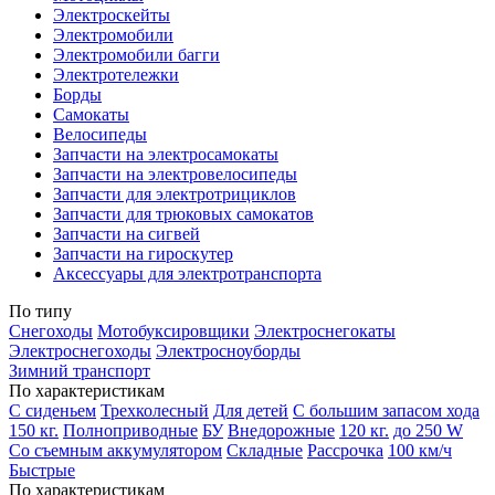
Электроскейты
Электромобили
Электромобили багги
Электротележки
Борды
Самокаты
Велосипеды
Запчасти на электросамокаты
Запчасти на электровелосипеды
Запчасти для электротрициклов
Запчасти для трюковых самокатов
Запчасти на сигвей
Запчасти на гироскутер
Аксессуары для электротранспорта
По типу
Снегоходы
Мотобуксировщики
Электроснегокаты
Электроснегоходы
Электросноуборды
Зимний транспорт
По характеристикам
С сиденьем
Трехколесный
Для детей
С большим запасом хода
150 кг.
Полноприводные
БУ
Внедорожные
120 кг.
до 250 W
Со съемным аккумулятором
Складные
Рассрочка
100 км/ч
Быстрые
По характеристикам