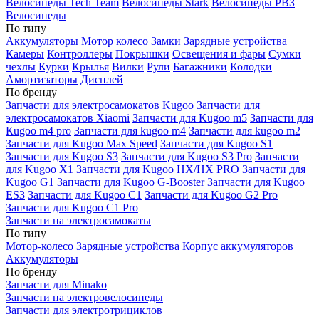
Велосипеды Tech Team
Велосипеды Stark
Велосипеды РВЗ
Велосипеды
По типу
Аккумуляторы
Мотор колесо
Замки
Зарядные устройства
Камеры
Контроллеры
Покрышки
Освещения и фары
Сумки
чехлы
Курки
Крылья
Вилки
Рули
Багажники
Колодки
Амортизаторы
Дисплей
По бренду
Запчасти для электросамокатов Kugoo
Запчасти для
электросамокатов Xiaomi
Запчасти для Kugoo m5
Запчасти для
Кugoo m4 pro
Запчасти для kugoo m4
Запчасти для kugoo m2
Запчасти для Kugoo Max Speed
Запчасти для Kugoo S1
Запчасти для Kugoo S3
Запчасти для Kugoo S3 Pro
Запчасти
для Kugoo X1
Запчасти для Kugoo HX/HX PRO
Запчасти для
Kugoo G1
Запчасти для Kugoo G-Booster
Запчасти для Kugoo
ES3
Запчасти для Kugoo C1
Запчасти для Kugoo G2 Pro
Запчасти для Kugoo C1 Pro
Запчасти на электросамокаты
По типу
Мотор-колесо
Зарядные устройства
Корпус аккумуляторов
Аккумуляторы
По бренду
Запчасти для Minako
Запчасти на электровелосипеды
Запчасти для электротрициклов