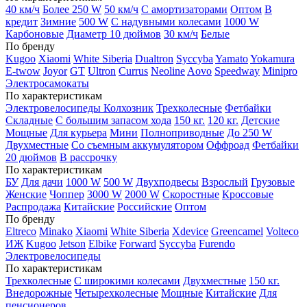
40 км/ч
Более 250 W
50 км/ч
С амортизаторами
Оптом
В
кредит
Зимние
500 W
С надувными колесами
1000 W
Карбоновые
Диаметр 10 дюймов
30 км/ч
Белые
По бренду
Kugoo
Xiaomi
White Siberia
Dualtron
Syccyba
Yamato
Yokamura
E-twow
Joyor
GT
Ultron
Currus
Neoline
Aovo
Speedway
Minipro
Электросамокаты
По характеристикам
Электровелосипеды Колхозник
Трехколесные
Фетбайки
Складные
С большим запасом хода
150 кг.
120 кг.
Детские
Мощные
Для курьера
Мини
Полноприводные
До 250 W
Двухместные
Со съемным аккумулятором
Оффроад
Фетбайки
20 дюймов
В рассрочку
По характеристикам
БУ
Для дачи
1000 W
500 W
Двухподвесы
Взрослый
Грузовые
Женские
Чоппер
3000 W
2000 W
Скоростные
Кроссовые
Распродажа
Китайские
Российские
Оптом
По бренду
Eltreco
Minako
Xiaomi
White Siberia
Xdevice
Greencamel
Volteco
ИЖ
Kugoo
Jetson
Elbike
Forward
Syccyba
Furendo
Электровелосипеды
По характеристикам
Трехколесные
С широкими колесами
Двухместные
150 кг.
Внедорожные
Четырехколесные
Мощные
Китайские
Для
пенсионеров