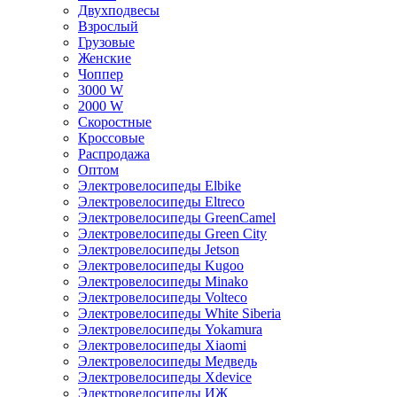
Двухподвесы
Взрослый
Грузовые
Женские
Чоппер
3000 W
2000 W
Скоростные
Кроссовые
Распродажа
Оптом
Электровелосипеды Elbike
Электровелосипеды Eltreco
Электровелосипеды GreenCamel
Электровелосипеды Green City
Электровелосипеды Jetson
Электровелосипеды Kugoo
Электровелосипеды Minako
Электровелосипеды Volteco
Электровелосипеды White Siberia
Электровелосипеды Yokamura
Электровелосипеды Xiaomi
Электровелосипеды Медведь
Электровелосипеды Xdevice
Электровелосипеды ИЖ