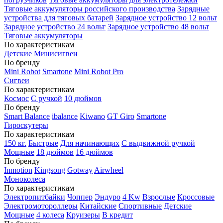
Тяговые аккумуляторы российского производства
Зарядные
устройства для тяговых батарей
Зарядное устройство 12 вольт
Зарядное устройство 24 вольт
Зарядное устройство 48 вольт
Тяговые аккумуляторы
По характеристикам
Детские
Минисигвеи
По бренду
Mini Robot
Smartone
Mini Robot Pro
Сигвеи
По характеристикам
Космос
С ручкой
10 дюймов
По бренду
Smart Balance
ibalance
Kiwano
GT Giro
Smartone
Гироскутеры
По характеристикам
150 кг.
Быстрые
Для начинающих
С выдвижной ручкой
Мощные
18 дюймов
16 дюймов
По бренду
Inmotion
Kingsong
Gotway
Airwheel
Моноколеса
По характеристикам
Электропитбайки
Чоппер
Эндуро
4 Kw
Взрослые
Кроссовые
Электромотороллеры
Китайские
Спортивные
Детские
Мощные
4 колеса
Круизеры
В кредит