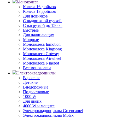
Моноколеса
Колеса 16 дюймов
Колеса 18 дюймов
Для новичков
С выдвижной ручкой
С нагрузкой до 150 кг
Быстрые
Для начинающих
Мощные
Моноколеса Inmotion
Моноколеса Kingsong
Моноколеса Gotway
Моноколеса Airwheel
Моноколеса Ninebot
Все моноколеса
Электроквадроциклы
Взрослые
Детские
Внедорожные
Подростковые
1000 W
Для двоих
4000 W и мощнее
Электроквадроциклы Greencamel
Электроквадроциклы Motax