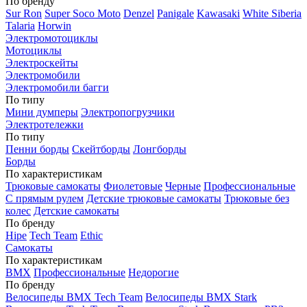
По бренду
Sur Ron
Super Soco Moto
Denzel
Panigale
Kawasaki
White Siberia
Talaria
Horwin
Электромотоциклы
Мотоциклы
Электроскейты
Электромобили
Электромобили багги
По типу
Мини думперы
Электропогрузчики
Электротележки
По типу
Пенни борды
Скейтборды
Лонгборды
Борды
По характеристикам
Трюковые самокаты
Фиолетовые
Черные
Профессиональные
С прямым рулем
Детские трюковые самокаты
Трюковые без
колес
Детские самокаты
По бренду
Hipe
Tech Team
Ethic
Самокаты
По характеристикам
BMX
Профессиональные
Недорогие
По бренду
Велосипеды BMX Tech Team
Велосипеды BMX Stark