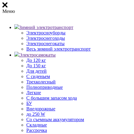
Меню
Зимний электротранспорт
Электросноуборды
Электроснегоходы
Электроснегокаты
Весь зимний электротранспорт
Электросамокаты
До 120 кг
До 150 кг
Для детей
С сиденьем
Трехколесный
Полноприводные
Легкие
С большим запасом хода
БУ
Внедорожные
до 250 W
Со съемным аккумулятором
Складные
Рассрочка