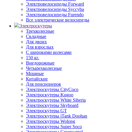
Электровелосипеды Forward
Электровелосипеды Syccyba
Электровелосипеды Furendo
Все электрические велосипеды
Электроскутеры
Трехколесные
Складные
Для двоих
Для взрослых
С широкими колесами
150 кг.
Внедорожные
Четырехколесные
Мощные
Китайские
Для пенсионеров
Электроскутеры CityCoco
Электроскутеры Kugoo
Электроскутеры White Siberia
Электроскутеры Skyboard
Электроскутеры GT
Электроскутеры iTank Doohan
Электроскутеры Wolong
Электроскутеры Super Soco
Электроскутеры Greencamel