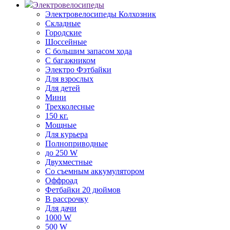
Электровелосипеды
Электровелосипеды Колхозник
Складные
Городские
Шоссейные
С большим запасом хода
С багажником
Электро Фэтбайки
Для взрослых
Для детей
Мини
Трехколесные
150 кг.
Мощные
Для курьера
Полноприводные
до 250 W
Двухместные
Со съемным аккумулятором
Оффроад
Фетбайки 20 дюймов
В рассрочку
Для дачи
1000 W
500 W