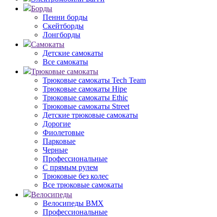
Борды
Пенни борды
Скейтборды
Лонгборды
Самокаты
Детские самокаты
Все самокаты
Трюковые самокаты
Трюковые самокаты Tech Team
Трюковые самокаты Hipe
Трюковые самокаты Ethic
Трюковые самокаты Street
Детские трюковые самокаты
Дорогие
Фиолетовые
Парковые
Черные
Профессиональные
С прямым рулем
Трюковые без колес
Все трюковые самокаты
Велосипеды
Велосипеды BMX
Профессиональные