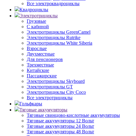
Все электроквадроциклы
Квадроциклы
Электротрициклы
Грузовые
С кабиной
Электротрициклы GreenCamel
Электротрициклы Rutrike
Электротрициклы White Siberia
Взрослые
Двухместные
Для пенсионеров
Трехместные
Китайские
Пассажирские
Электротрициклы Skyboard
Электротрициклы GT
Электротрициклы City Coco
Все электротрициклы
Гольфкары
Тяговые аккумуляторы
Тяговые свинцово-кислотные аккумуляторы
Тяговые аккумуляторы 12 Вольт
Тяговые аккумуляторы 24 Вольт
Тяговые аккумуляторы 48 Вольт