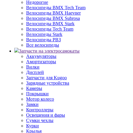
Недорогие
Велосипеды BMX Tech Team
Велосипеды BMX Haevner
Велосипеды BMX Subrosa
Велосипеды BMX Stark
Велосипеды Tech Team
Велосипеды Stark
Велосипеды РВЗ
Все велосипеды
Запчасти на электросамокаты
Аккумуляторы
Амортизаторы
Вилки
Дисплей
Запчасти для Kugoo
Зарядные устройства
Камеры
Покрышки
Мотор колесо
Замки
Контроллеры
Освещения и фары
Сумки чехлы
Курки
Крылья