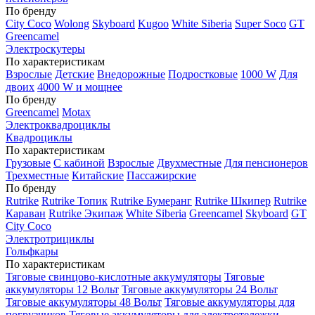
По бренду
City Coco
Wolong
Skyboard
Kugoo
White Siberia
Super Soco
GT
Greencamel
Электроскутеры
По характеристикам
Взрослые
Детские
Внедорожные
Подростковые
1000 W
Для
двоих
4000 W и мощнее
По бренду
Greencamel
Motax
Электроквадроциклы
Квадроциклы
По характеристикам
Грузовые
С кабиной
Взрослые
Двухместные
Для пенсионеров
Трехместные
Китайские
Пассажирские
По бренду
Rutrike
Rutrike Топик
Rutrike Бумеранг
Rutrike Шкипер
Rutrike
Караван
Rutrike Экипаж
White Siberia
Greencamel
Skyboard
GT
City Coco
Электротрициклы
Гольфкары
По характеристикам
Тяговые свинцово-кислотные аккумуляторы
Тяговые
аккумуляторы 12 Вольт
Тяговые аккумуляторы 24 Вольт
Тяговые аккумуляторы 48 Вольт
Тяговые аккумуляторы для
погрузчиков
Тяговые аккумуляторы для электротележки