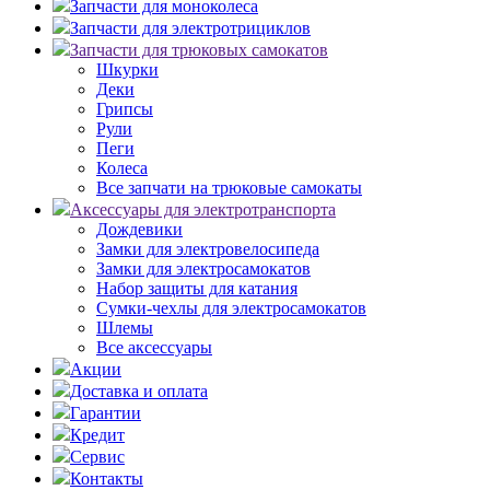
Запчасти для моноколеса
Запчасти для электротрициклов
Запчасти для трюковых самокатов
Шкурки
Деки
Грипсы
Рули
Пеги
Колеса
Все запчати на трюковые самокаты
Аксессуары для электротранспорта
Дождевики
Замки для электровелосипеда
Замки для электросамокатов
Набор защиты для катания
Сумки-чехлы для электросамокатов
Шлемы
Все аксессуары
Акции
Доставка и оплата
Гарантии
Кредит
Сервис
Контакты