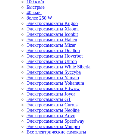
100 км/ч
Быстрые
40 км/ч
более 250 W
Электросамокаты Kugoo
Электросамокаты Xiaomi
Электросамокаты Iconbit
Электросамокаты Halten
Электросамокаты Mizar
Электросамокаты Dualton
Электросамокаты Hoverbot
Электросамокаты Ultron
Электросамокаты White Siberia
Электросамокаты Syccyba
Электросамокаты Yamato
Электросамокаты Yokamura
Электросамокаты E-twow
Электросамокаты Joyor
Электросамокаты GT
Электросамокаты Currus
Электросамокаты Neoline
Электросамокаты Aovo
Электросамокаты Speedway
Электросамокаты Minipro
Все электрические самокаты