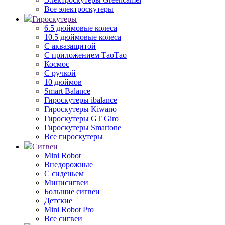
Все электроскутеры
Гироскутеры
6.5 дюймовые колеса
10.5 дюймовые колеса
С аквазащитой
С приложением ТаоТао
Космос
С ручкой
10 дюймов
Smart Balance
Гироскутеры ibalance
Гироскутеры Kiwano
Гироскутеры GT Giro
Гироскутеры Smartone
Все гироскутеры
Сигвеи
Mini Robot
Внедорожные
С сиденьем
Минисигвеи
Большие сигвеи
Детские
Mini Robot Pro
Все сигвеи