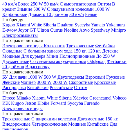
40 км/ч
Более 250 W
50 км/ч
С амортизаторами
Оптом
В
кредит
Зимние
500 W
С надувными колесами
1000 W
Карбоновые
Диаметр 10 дюймов
30 км/ч
Белые
По бренду
Kugoo
Xiaomi
White Siberia
Dualtron
Syccyba
Yamato
Yokamura
E-twow
Joyor
GT
Ultron
Currus
Neoline
Aovo
Speedway
Minipro
Электросамокаты
По характеристикам
Электровелосипеды Колхозник
Трехколесные
Фетбайки
Складные
С большим запасом хода
150 кг.
120 кг.
Детские
Мощные
Для курьера
Мини
Полноприводные
До 250 W
Двухместные
Со съемным аккумулятором
Оффроад
Фетбайки
20 дюймов
В рассрочку
По характеристикам
БУ
Для дачи
1000 W
500 W
Двухподвесы
Взрослый
Грузовые
Женские
Чоппер
3000 W
2000 W
Скоростные
Кроссовые
Распродажа
Китайские
Российские
Оптом
По бренду
Eltreco
Minako
Xiaomi
White Siberia
Xdevice
Greencamel
Volteco
ИЖ
Kugoo
Jetson
Elbike
Forward
Syccyba
Furendo
Электровелосипеды
По характеристикам
Трехколесные
С широкими колесами
Двухместные
150 кг.
Внедорожные
Четырехколесные
Мощные
Китайские
Для
пенсионеров