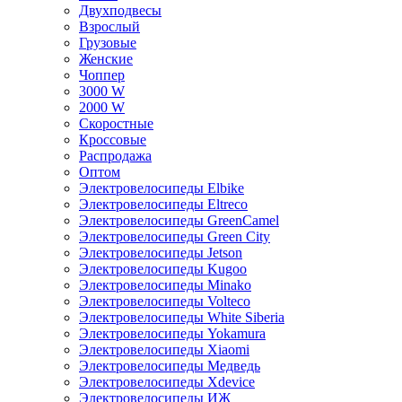
Двухподвесы
Взрослый
Грузовые
Женские
Чоппер
3000 W
2000 W
Скоростные
Кроссовые
Распродажа
Оптом
Электровелосипеды Elbike
Электровелосипеды Eltreco
Электровелосипеды GreenCamel
Электровелосипеды Green City
Электровелосипеды Jetson
Электровелосипеды Kugoo
Электровелосипеды Minako
Электровелосипеды Volteco
Электровелосипеды White Siberia
Электровелосипеды Yokamura
Электровелосипеды Xiaomi
Электровелосипеды Медведь
Электровелосипеды Xdevice
Электровелосипеды ИЖ