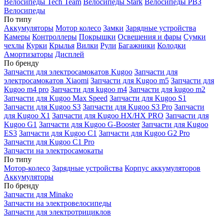
Велосипеды Tech Team
Велосипеды Stark
Велосипеды РВЗ
Велосипеды
По типу
Аккумуляторы
Мотор колесо
Замки
Зарядные устройства
Камеры
Контроллеры
Покрышки
Освещения и фары
Сумки
чехлы
Курки
Крылья
Вилки
Рули
Багажники
Колодки
Амортизаторы
Дисплей
По бренду
Запчасти для электросамокатов Kugoo
Запчасти для
электросамокатов Xiaomi
Запчасти для Kugoo m5
Запчасти для
Кugoo m4 pro
Запчасти для kugoo m4
Запчасти для kugoo m2
Запчасти для Kugoo Max Speed
Запчасти для Kugoo S1
Запчасти для Kugoo S3
Запчасти для Kugoo S3 Pro
Запчасти
для Kugoo X1
Запчасти для Kugoo HX/HX PRO
Запчасти для
Kugoo G1
Запчасти для Kugoo G-Booster
Запчасти для Kugoo
ES3
Запчасти для Kugoo C1
Запчасти для Kugoo G2 Pro
Запчасти для Kugoo C1 Pro
Запчасти на электросамокаты
По типу
Мотор-колесо
Зарядные устройства
Корпус аккумуляторов
Аккумуляторы
По бренду
Запчасти для Minako
Запчасти на электровелосипеды
Запчасти для электротрициклов