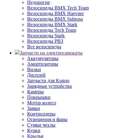
Недорогие
Велосипеды BMX Tech Team
Велосипеды BMX Haevner
Велосипеды BMX Subrosa
Велосипеды BMX Stark
Велосипеды Tech Team
Велосипеды Stark
Велосипеды РВЗ
Все велосипеды
Запчасти на электросамокаты
Аккумуляторы
Амортизаторы
Вилки
Дисплей
Запчасти для Kugoo
Зарядные устройства
Камеры
Покрышки
Мотор колесо
Замки
Контроллеры
Освещения и фары
Сумки чехлы
Курки
Крылья