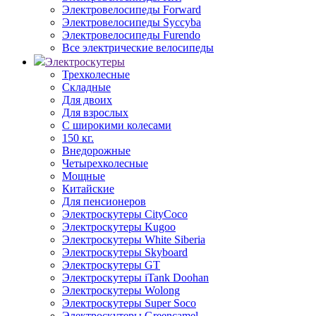
Электровелосипеды Forward
Электровелосипеды Syccyba
Электровелосипеды Furendo
Все электрические велосипеды
Электроскутеры
Трехколесные
Складные
Для двоих
Для взрослых
С широкими колесами
150 кг.
Внедорожные
Четырехколесные
Мощные
Китайские
Для пенсионеров
Электроскутеры CityCoco
Электроскутеры Kugoo
Электроскутеры White Siberia
Электроскутеры Skyboard
Электроскутеры GT
Электроскутеры iTank Doohan
Электроскутеры Wolong
Электроскутеры Super Soco
Электроскутеры Greencamel