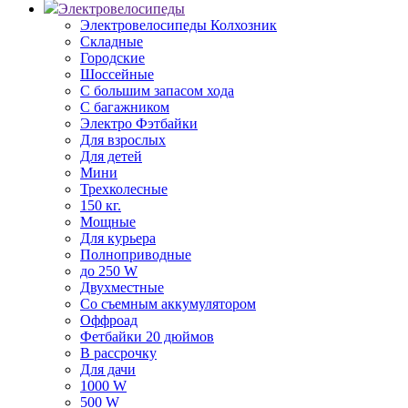
Электровелосипеды
Электровелосипеды Колхозник
Складные
Городские
Шоссейные
С большим запасом хода
С багажником
Электро Фэтбайки
Для взрослых
Для детей
Мини
Трехколесные
150 кг.
Мощные
Для курьера
Полноприводные
до 250 W
Двухместные
Со съемным аккумулятором
Оффроад
Фетбайки 20 дюймов
В рассрочку
Для дачи
1000 W
500 W