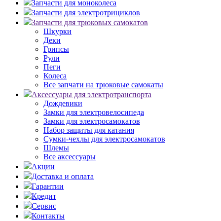
Запчасти для моноколеса
Запчасти для электротрициклов
Запчасти для трюковых самокатов
Шкурки
Деки
Грипсы
Рули
Пеги
Колеса
Все запчати на трюковые самокаты
Аксессуары для электротранспорта
Дождевики
Замки для электровелосипеда
Замки для электросамокатов
Набор защиты для катания
Сумки-чехлы для электросамокатов
Шлемы
Все аксессуары
Акции
Доставка и оплата
Гарантии
Кредит
Сервис
Контакты