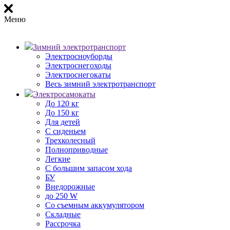
Меню
Зимний электротранспорт
Электросноуборды
Электроснегоходы
Электроснегокаты
Весь зимний электротранспорт
Электросамокаты
До 120 кг
До 150 кг
Для детей
С сиденьем
Трехколесный
Полноприводные
Легкие
С большим запасом хода
БУ
Внедорожные
до 250 W
Со съемным аккумулятором
Складные
Рассрочка