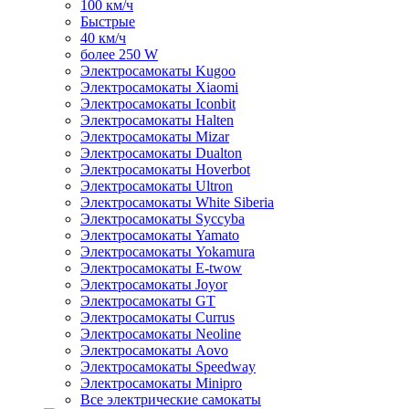
100 км/ч
Быстрые
40 км/ч
более 250 W
Электросамокаты Kugoo
Электросамокаты Xiaomi
Электросамокаты Iconbit
Электросамокаты Halten
Электросамокаты Mizar
Электросамокаты Dualton
Электросамокаты Hoverbot
Электросамокаты Ultron
Электросамокаты White Siberia
Электросамокаты Syccyba
Электросамокаты Yamato
Электросамокаты Yokamura
Электросамокаты E-twow
Электросамокаты Joyor
Электросамокаты GT
Электросамокаты Currus
Электросамокаты Neoline
Электросамокаты Aovo
Электросамокаты Speedway
Электросамокаты Minipro
Все электрические самокаты