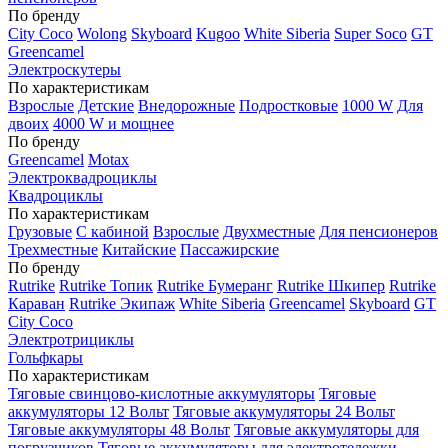
По бренду
City Coco
Wolong
Skyboard
Kugoo
White Siberia
Super Soco
GT
Greencamel
Электроскутеры
По характеристикам
Взрослые
Детские
Внедорожные
Подростковые
1000 W
Для
двоих
4000 W и мощнее
По бренду
Greencamel
Motax
Электроквадроциклы
Квадроциклы
По характеристикам
Грузовые
С кабиной
Взрослые
Двухместные
Для пенсионеров
Трехместные
Китайские
Пассажирские
По бренду
Rutrike
Rutrike Топик
Rutrike Бумеранг
Rutrike Шкипер
Rutrike
Караван
Rutrike Экипаж
White Siberia
Greencamel
Skyboard
GT
City Coco
Электротрициклы
Гольфкары
По характеристикам
Тяговые свинцово-кислотные аккумуляторы
Тяговые
аккумуляторы 12 Вольт
Тяговые аккумуляторы 24 Вольт
Тяговые аккумуляторы 48 Вольт
Тяговые аккумуляторы для
погрузчиков
Тяговые аккумуляторы для электротележки