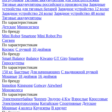
Тяговые аккумуляторы российского производства
Зарядные
устройства для тяговых батарей
Зарядное устройство 12 вольт
Зарядное устройство 24 вольт
Зарядное устройство 48 вольт
Тяговые аккумуляторы
По характеристикам
Детские
Минисигвеи
По бренду
Mini Robot
Smartone
Mini Robot Pro
Сигвеи
По характеристикам
Космос
С ручкой
10 дюймов
По бренду
Smart Balance
ibalance
Kiwano
GT Giro
Smartone
Гироскутеры
По характеристикам
150 кг.
Быстрые
Для начинающих
С выдвижной ручкой
Мощные
18 дюймов
16 дюймов
По бренду
Inmotion
Kingsong
Gotway
Airwheel
Моноколеса
По характеристикам
Электропитбайки
Чоппер
Эндуро
4 Kw
Взрослые
Кроссовые
Электромотороллеры
Китайские
Спортивные
Детские
Мощные
4 колеса
Круизеры
В кредит