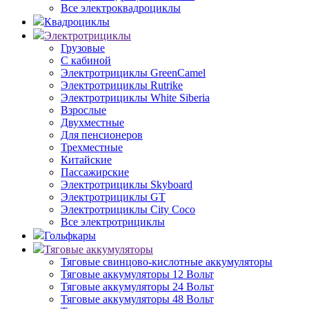
Все электроквадроциклы
Квадроциклы
Электротрициклы
Грузовые
С кабиной
Электротрициклы GreenCamel
Электротрициклы Rutrike
Электротрициклы White Siberia
Взрослые
Двухместные
Для пенсионеров
Трехместные
Китайские
Пассажирские
Электротрициклы Skyboard
Электротрициклы GT
Электротрициклы City Coco
Все электротрициклы
Гольфкары
Тяговые аккумуляторы
Тяговые свинцово-кислотные аккумуляторы
Тяговые аккумуляторы 12 Вольт
Тяговые аккумуляторы 24 Вольт
Тяговые аккумуляторы 48 Вольт