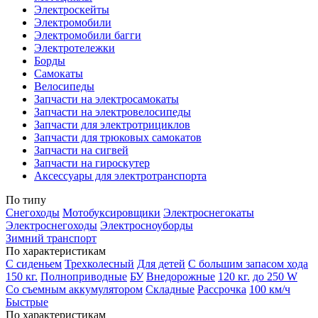
Электроскейты
Электромобили
Электромобили багги
Электротележки
Борды
Самокаты
Велосипеды
Запчасти на электросамокаты
Запчасти на электровелосипеды
Запчасти для электротрициклов
Запчасти для трюковых самокатов
Запчасти на сигвей
Запчасти на гироскутер
Аксессуары для электротранспорта
По типу
Снегоходы
Мотобуксировщики
Электроснегокаты
Электроснегоходы
Электросноуборды
Зимний транспорт
По характеристикам
С сиденьем
Трехколесный
Для детей
С большим запасом хода
150 кг.
Полноприводные
БУ
Внедорожные
120 кг.
до 250 W
Со съемным аккумулятором
Складные
Рассрочка
100 км/ч
Быстрые
По характеристикам