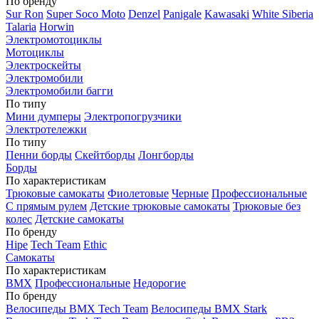
По бренду
Sur Ron
Super Soco Moto
Denzel
Panigale
Kawasaki
White Siberia
Talaria
Horwin
Электромотоциклы
Мотоциклы
Электроскейты
Электромобили
Электромобили багги
По типу
Мини думперы
Электропогрузчики
Электротележки
По типу
Пенни борды
Скейтборды
Лонгборды
Борды
По характеристикам
Трюковые самокаты
Фиолетовые
Черные
Профессиональные
С прямым рулем
Детские трюковые самокаты
Трюковые без
колес
Детские самокаты
По бренду
Hipe
Tech Team
Ethic
Самокаты
По характеристикам
BMX
Профессиональные
Недорогие
По бренду
Велосипеды BMX Tech Team
Велосипеды BMX Stark