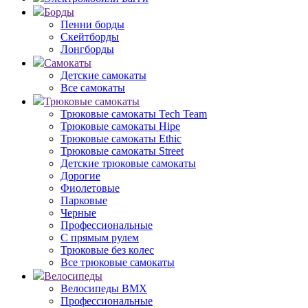
Борды
Пенни борды
Скейтборды
Лонгборды
Самокаты
Детские самокаты
Все самокаты
Трюковые самокаты
Трюковые самокаты Tech Team
Трюковые самокаты Hipe
Трюковые самокаты Ethic
Трюковые самокаты Street
Детские трюковые самокаты
Дорогие
Фиолетовые
Парковые
Черные
Профессиональные
С прямым рулем
Трюковые без колес
Все трюковые самокаты
Велосипеды
Велосипеды BMX
Профессиональные