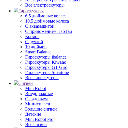
Все электроскутеры
Гироскутеры
6.5 дюймовые колеса
10.5 дюймовые колеса
С аквазащитой
С приложением ТаоТао
Космос
С ручкой
10 дюймов
Smart Balance
Гироскутеры ibalance
Гироскутеры Kiwano
Гироскутеры GT Giro
Гироскутеры Smartone
Все гироскутеры
Сигвеи
Mini Robot
Внедорожные
С сиденьем
Минисигвеи
Большие сигвеи
Детские
Mini Robot Pro
Все сигвеи