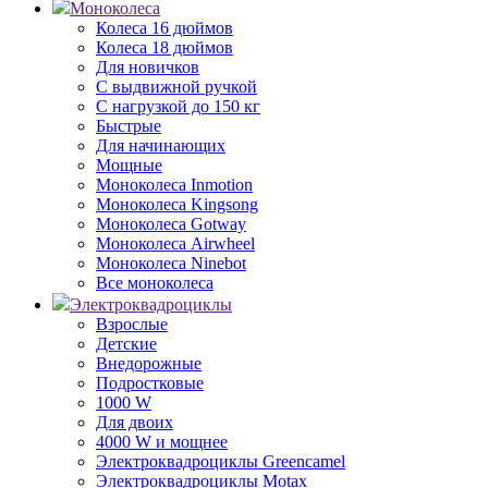
Моноколеса
Колеса 16 дюймов
Колеса 18 дюймов
Для новичков
С выдвижной ручкой
С нагрузкой до 150 кг
Быстрые
Для начинающих
Мощные
Моноколеса Inmotion
Моноколеса Kingsong
Моноколеса Gotway
Моноколеса Airwheel
Моноколеса Ninebot
Все моноколеса
Электроквадроциклы
Взрослые
Детские
Внедорожные
Подростковые
1000 W
Для двоих
4000 W и мощнее
Электроквадроциклы Greencamel
Электроквадроциклы Motax